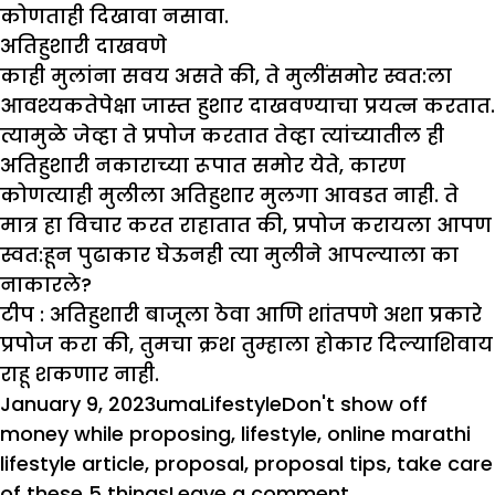
कोणताही दिखावा नसावा.
अतिहुशारी दाखवणे
काही मुलांना सवय असते की, ते मुलींसमोर स्वत:ला
आवश्यकतेपेक्षा जास्त हुशार दाखवण्याचा प्रयत्न करतात.
त्यामुळे जेव्हा ते प्रपोज करतात तेव्हा त्यांच्यातील ही
अतिहुशारी नकाराच्या रूपात समोर येते, कारण
कोणत्याही मुलीला अतिहुशार मुलगा आवडत नाही. ते
मात्र हा विचार करत राहातात की, प्रपोज करायला आपण
स्वत:हून पुढाकार घेऊनही त्या मुलीने आपल्याला का
नाकारले?
टीप :
अतिहुशारी बाजूला ठेवा आणि शांतपणे अशा प्रकारे
प्रपोज करा की, तुमचा क्रश तुम्हाला होकार दिल्याशिवाय
राहू शकणार नाही.
Posted
Author
Categories
Tags
January 9, 2023
uma
Lifestyle
Don't show off
on
money while proposing
,
lifestyle
,
online marathi
lifestyle article
,
proposal
,
proposal tips
,
take care
on
of these 5 things
Leave a comment