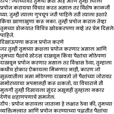
टीप :
ज्याच्यावर तुमचा क्रश आहे आणि तुम्ही त्याला
प्रपोज करायचा विचार करत असाल तर विशेष काळजी
घ्या. तुम्ही त्याला गुपचूप जरी पाहिले तरी त्याला इशारे
किंवा खाणाखुणा करू नका. तुम्ही प्रपोज कराल तेव्हा
तुमच्या डोळयात विचित्र खोडकरपणा नव्हे तर प्रेम दिसले
पाहिजे.
दिखाऊपणा करून प्रपोज करणे
जर तुम्ही तुमच्या क्रशला प्रपोज करणार असाल आणि
तुमच्या पैशांचे स्टेटस दाखवून किंवा पैशांचा मोठेपणा
दाखवून प्रपोज करणार असाल तर विश्वास ठेवा, तुम्हाला
कधीच होकार ऐकायला मिळणार नाही, कारण जो
सुरुवातीला असा मोठेपणा दाखवतो तो पैशांच्या जोरावर
समोरच्याचा अपमानही करू शकतो, या विचाराने ती
मुलगी तुम्ही दिसायला सुंदर असूनही तुम्हाला नकार
देणेच शहाणपणाचे समजेल.
टीप :
प्रपोज करायला जाताना हे लक्षात ठेवा की, तुमच्या
व्यक्तिमत्त्वात आणि प्रपोज करण्याच्या पद्धतीत पैशांचा