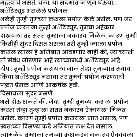
महत्वाचे असते. चला, या संदर्भात जाणून घेऊया…
अॅटिट्यूड असलेले प्रपोजल
भलेही तुम्ही तुमच्या क्रशला प्रपोज केले असेल, पण जर
प्रपोज करताना तुम्ही अॅटिट्यूड, तुमचा अहंकार
दाखवला तर सतत तुम्हाला नकारच मिळेल, कारण तुम्ही
कितीही सुंदर दिसत असला तरी तुम्ही ज्याला प्रपोज
कराल त्याला हे अजिबात आवडणार नाही की, ज्याच्याशी
तो संबंध जोडणार आहे त्याच्यामध्ये अॅटिट्यूड आहे.
टीप :
तुम्ही प्रपोज करायला जाल तेव्हा तुमच्यात रुबाब
किंवा अॅटिट्यूड नसावा तर तुमची प्रपोज करण्याची
पद्धत प्रेमळ आणि आकर्षक हवी.
दिसायला सुंदर नसणे
असे होऊ शकते की, जेव्हा तुम्ही तुमच्या क्रशला प्रपोज
करता तेव्हा तुम्हाला सतत नकारच ऐकायला मिळत
असेल, कारण तुम्ही प्रपोज करायला जात असाल, पण
स्वत:च्या दिसण्याकडे अजिबात लक्ष देत नसाल.
त्यामुळेच तुम्हाला तुमच्या क्रशकडून नकारच ऐकायला