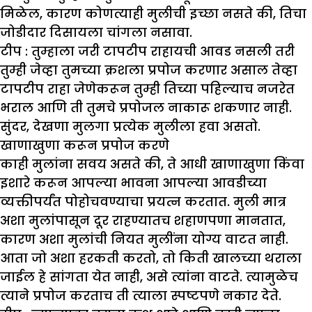
मिळेल, कारण कोणत्याही मुलीची इच्छा नसते की, तिचा
जोडीदार दिसायला चांगला नसावा.
टीप :
तुम्हाला जरी टापटीप राहायची आवड नसली तरी
तुम्ही जेव्हा तुमच्या क्रशला प्रपोज करणार असाल तेव्हा
टापटीप राहा जेणेकरून तुम्ही तिच्या पहिल्याच नजरेत
भराल आणि ती तुमचे प्रपोजल नाकारू शकणार नाही.
सुंदर, देखणा मुलगा प्रत्येक मुलीला हवा असतो.
खाणाखुणा करून प्रपोज करणे
काही मुलांना सवय असते की, ते आधी खाणाखुणा किंवा
इशारे करून आपल्या भावना आपल्या आवडीच्या
व्यक्तीपर्यंत पोहोचवण्याचा प्रयत्न करतात. मुली मात्र
अशा मुलांपासून दूर राहण्यातच शहाणपणा मानतात,
कारण अशा मुलांची नियत मुलींना योग्य वाटत नाही.
आता जो अशा हरकती करतो, तो किती खालच्या थराला
जाईल हे सांगता येत नाही, असे त्यांना वाटते. त्यामुळेच
त्याने प्रपोज करताच ती त्याला स्पष्टपणे नकार देते.