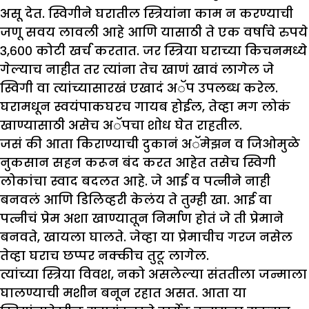
असू देत. स्विगीने घरातील स्त्रियांना काम न करण्याची
जणू सवय लावली आहे आणि यासाठी ते एक वर्षाचे रुपये
३,६०० कोटी खर्च करतात. जर स्त्रिया घराच्या किचनमध्ये
गेल्याच नाहीत तर त्यांना तेच खाणं खावं लागेल जे
स्विगी वा त्यांच्यासारखं एखादं अॅप उपलब्ध करेल.
घरामधून स्वयंपाकघरच गायब होईल, तेव्हा मग लोकं
खाण्यासाठी असेच अॅपचा शोध घेत राहतील.
जसं की आता किराण्याची दुकानं अॅमेझन व जिओमुळे
नुकसान सहन करून बंद करत आहेत तसेच स्विगी
लोकांचा स्वाद बदलत आहे. जे आई व पत्नीने नाही
बनवलं आणि डिलिव्हरी केलंय ते तुम्ही खा. आई वा
पत्नीचं प्रेम अशा खाण्यातून निर्माण होतं जे ती प्रेमाने
बनवते, खायला घालते. जेव्हा या प्रेमाचीच गरज नसेल
तेव्हा घराच छप्पर नक्कीच तुटू लागेल.
त्यांच्या स्त्रिया विवश, नको असलेल्या संततीला जन्माला
घालण्याची मशीन बनून रहात असत. आता या