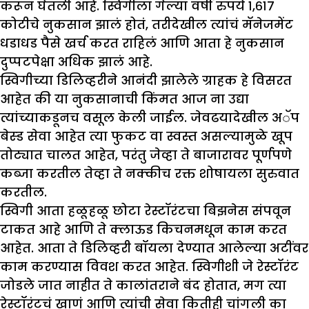
करून घेतली आहे. स्विगीला गेल्या वर्षी रुपये १,६१७
कोटीचे नुकसान झालं होतं, तरीदेखील त्यांचं मॅनेजमेंट
धडाधड पैसे खर्च करत राहिलं आणि आता हे नुकसान
दुप्पटपेक्षा अधिक झालं आहे.
स्विगीच्या डिलिव्हरीने आनंदी झालेले ग्राहक हे विसरत
आहेत की या नुकसानाची किंमत आज ना उद्या
त्यांच्याकडूनच वसूल केली जाईल. जेवढयादेखील अॅप
बेस्ड सेवा आहेत त्या फुकट वा स्वस्त असल्यामुळे खूप
तोट्यात चालत आहेत, परंतु जेव्हा ते बाजारावर पूर्णपणे
कब्जा करतील तेव्हा ते नक्कीच रक्त शोषायला सुरुवात
करतील.
स्विगी आता हळूहळू छोटा रेस्टॉरंटचा बिझनेस संपवून
टाकत आहे आणि ते क्लाऊड किचनमधून काम करत
आहेत. आता ते डिलिव्हरी बॉयला देण्यात आलेल्या अटींवर
काम करण्यास विवश करत आहेत. स्विगीशी जे रेस्टॉरंट
जोडले जात नाहीत ते कालांतराने बंद होतात, मग त्या
रेस्टॉरंटचं खाणं आणि त्यांची सेवा कितीही चांगली का