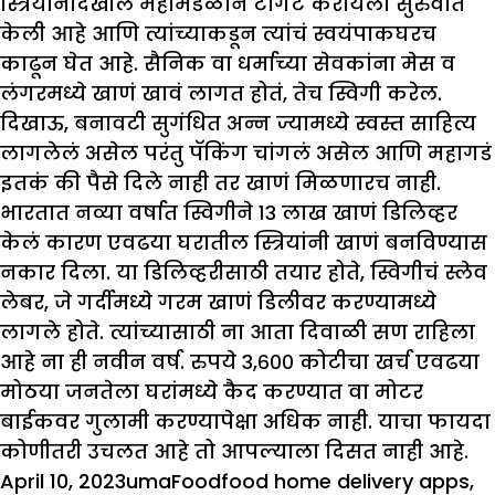
स्त्रियांनादेखील महामंडळाने टार्गेट करायला सुरुवात
केली आहे आणि त्यांच्याकडून त्यांचं स्वयंपाकघरच
काढून घेत आहे. सैनिक वा धर्माच्या सेवकांना मेस व
लंगरमध्ये खाणं खावं लागत होतं, तेच स्विगी करेल.
दिखाऊ, बनावटी सुगंधित अन्न ज्यामध्ये स्वस्त साहित्य
लागलेलं असेल परंतु पॅकिंग चांगलं असेल आणि महागडं
इतकं की पैसे दिले नाही तर खाणं मिळणारच नाही.
भारतात नव्या वर्षात स्विगीने १३ लाख खाणं डिलिव्हर
केलं कारण एवढया घरातील स्त्रियांनी खाणं बनविण्यास
नकार दिला. या डिलिव्हरीसाठी तयार होते, स्विगीचं स्लेव
लेबर, जे गर्दीमध्ये गरम खाणं डिलीवर करण्यामध्ये
लागले होते. त्यांच्यासाठी ना आता दिवाळी सण राहिला
आहे ना ही नवीन वर्ष. रुपये ३,६०० कोटीचा खर्च एवढया
मोठया जनतेला घरांमध्ये कैद करण्यात वा मोटर
बाईकवर गुलामी करण्यापेक्षा अधिक नाही. याचा फायदा
कोणीतरी उचलत आहे तो आपल्याला दिसत नाही आहे.
Posted
Author
Categories
Tags
April 10, 2023
uma
Food
food home delivery apps
,