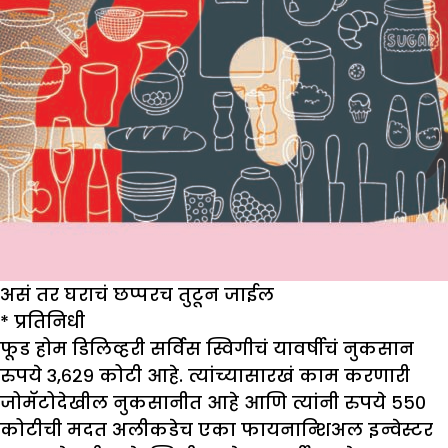
असं तर घराचं छप्परच तुटून जाईल
* प्रतिनिधी
फूड होम डिलिव्हरी सर्विस स्विगीचं यावर्षीचं नुकसान
रुपये ३,६२९ कोटी आहे. त्यांच्यासारखं काम करणारी
जोमॅटोदेखील नुकसानीत आहे आणि त्यांनी रुपये ५५०
कोटीची मदत अलीकडेच एका फायनान्शिअल इन्वेस्टर