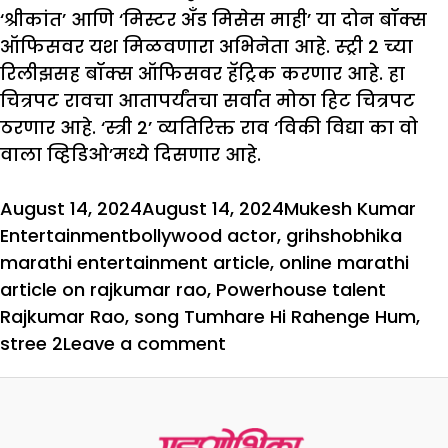
‘श्रीकांत’ आणि ‘मिस्टर अँड मिसेस माही’ या दोन बॉक्स
ऑफिसवर यश मिळवणारा अभिनेता आहे. स्ट्री 2 च्या
रिलीझसह बॉक्स ऑफिसवर हॅट्रिक करणार आहे. हा
चित्रपट रावचा आतापर्यंतचा सर्वात मोठा हिट चित्रपट
ठरणार आहे. ‘स्त्री 2’ व्यतिरिक्त राव ‘विकी विद्या का वो
वाला व्हिडिओ’मध्ये दिसणार आहे.
Posted
Author
Cat
August 14, 2024
August 14, 2024
Mukesh Kumar
on
Tags
Entertainment
bollywood actor
,
grihshobhika
marathi entertainment article
,
online marathi
article on rajkumar rao
,
Powerhouse talent
Rajkumar Rao
,
song Tumhare Hi Rahenge Hum
,
on
stree 2
Leave a comment
पॉवरहाऊस
ऑफ
टॅलेंट