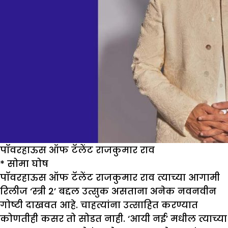
पॉवरहाऊस ऑफ टॅलेंट राजकुमार राव
* सोमा घोष
पॉवरहाऊस ऑफ टॅलेंट राजकुमार राव त्याच्या आगामी
रिलीज ‘स्त्री 2’ बद्दल उत्सुक असताना अनेक नवनवीन
गोष्टी दाखवत आहे. चाहत्यांना उत्साहित करण्यात
कोणतीही कसर तो सोडत नाही. ‘आयी नई’ मधील त्याच्या