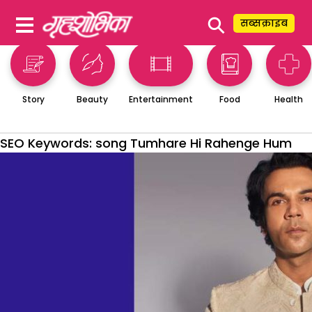
⚲
सब्सक्राइब
Story
Beauty
Entertainment
Food
Health
SEO Keywords:
song Tumhare Hi Rahenge Hum