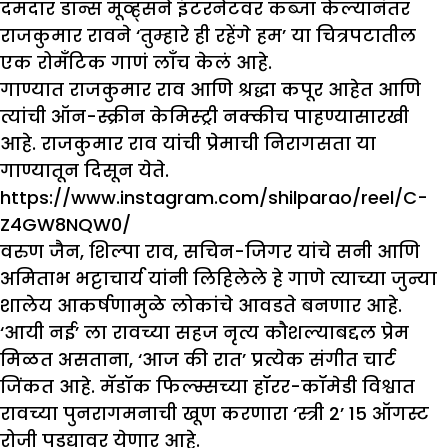
दमदार डान्स मूव्ह्सने इंटरनेटवर कब्जा केल्यानंतर
राजकुमार रावने ‘तुम्हारे ही रहेंगे हम’ या चित्रपटातील
एक रोमँटिक गाणं लाँच केलं आहे.
गाण्यात राजकुमार राव आणि श्रद्धा कपूर आहेत आणि
त्यांची ऑन-स्क्रीन केमिस्ट्री नक्कीच पाहण्यासारखी
आहे. राजकुमार राव यांची प्रेमाची निरागसता या
गाण्यातून दिसून येते.
https://www.instagram.com/shilparao/reel/C-
Z4GW8NQW0/
वरुण जैन, शिल्पा राव, सचिन-जिगर यांचे सनी आणि
अमिताभ भट्टाचार्य यांनी लिहिलेले हे गाणे त्याच्या जुन्या
शालेय आकर्षणामुळे लोकांचे आवडते बनणार आहे.
‘आयी नई’ ला रावच्या सहज नृत्य कौशल्याबद्दल प्रेम
मिळत असताना, ‘आज की रात’ प्रत्येक संगीत चार्ट
जिंकत आहे. मॅडॉक फिल्म्सच्या हॉरर-कॉमेडी विश्वात
रावच्या पुनरागमनाची खूण करणारा ‘स्त्री 2’ 15 ऑगस्ट
रोजी पडद्यावर येणार आहे.