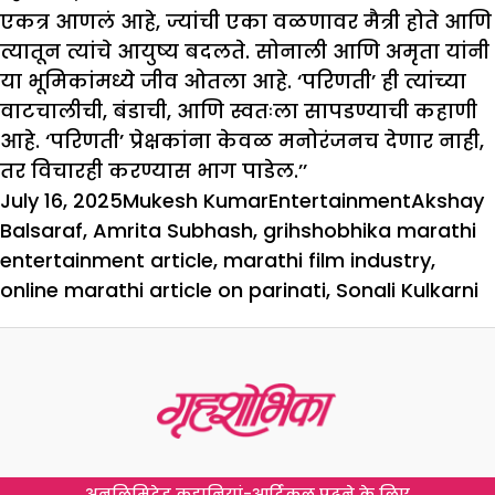
एकत्र आणलं आहे, ज्यांची एका वळणावर मैत्री होते आणि
त्यातून त्यांचे आयुष्य बदलते. सोनाली आणि अमृता यांनी
या भूमिकांमध्ये जीव ओतला आहे. ‘परिणती’ ही त्यांच्या
वाटचालीची, बंडाची, आणि स्वतःला सापडण्याची कहाणी
आहे. ‘परिणती’ प्रेक्षकांना केवळ मनोरंजनच देणार नाही,
तर विचारही करण्यास भाग पाडेल.’’
Posted
Author
Categories
Tags
July 16, 2025
Mukesh Kumar
Entertainment
Akshay
on
Balsaraf
,
Amrita Subhash
,
grihshobhika marathi
entertainment article
,
marathi film industry
,
online marathi article on parinati
,
Sonali Kulkarni
अनलिमिटेड कहानियां-आर्टिकल पढ़ने के लिए