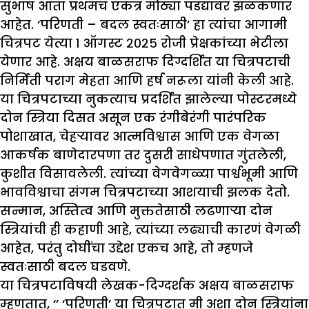
सुभाष आता प्रथमच एकत्र मोठ्या पडद्यावर झळकणार
आहेत. ‘परिणती – बदल स्वतःसाठी’ हा त्यांचा आगामी
चित्रपट येत्या १ ऑगस्ट २०२५ रोजी प्रेक्षकांच्या भेटीला
येणार आहे. अक्षय बाळसराफ दिग्दर्शित या चित्रपटाची
निर्मिती पराग मेहता आणि हर्ष नरूला यांनी केली आहे.
या चित्रपटाच्या नुकत्याच प्रदर्शित झालेल्या पोस्टरमध्ये
दोन स्त्रिया दिसत असून एक रंगीबेरंगी पारंपरिक
पोशाखात, चेहऱ्यावर आत्मविश्वास आणि एक वेगळा
आकर्षक बाणेदारपणा तर दुसरी साधेपणात गुंतलेली,
कुशीत विसावलेली. त्यांच्या वेगवेगळ्या पार्श्वभूमी आणि
भावविश्वाचा संगम चित्रपटाच्या आशयाची झलक देतो.
सन्मान, अस्तित्व आणि मुक्ततेसाठी लढणाऱ्या दोन
स्त्रियांची ही कहाणी आहे, त्यांच्या लढ्याची कारणं वेगळी
आहेत, परंतु दोघींचा उद्देश एकच आहे, तो म्हणजे
स्वतःसाठी बदल घडवणे.
या चित्रपटाविषयी लेखक-दिग्दर्शक अक्षय बाळसराफ
म्हणतात, ‘’ ‘परिणती’ या चित्रपटात मी अशा दोन स्त्रियांना