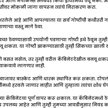
आणि नॅपकिन्स स्लॅबवर किंवा ड्रॉवरमध्ये ठेवू नका. अश
ंतींवर मोकळी जागा वापरून त्यांचे निराकरण करा.
रलेले आहे आणि आपल्याला या सर्व गोष्टींची कधीतरी 
ऱ्या वस्तू मागे ठेवा.
्छ ठेवण्यासाठी उपयोगी पडणाऱ्या गोष्टी इथे ठेवून तुम्ह
ठेवू शकता. या गोष्टी झाकण्यासाठी तुम्ही सिंकच्या खाल
े बसत नसेल, तर तुम्ही वरील कॅबिनेटदेखील बनवू शकता. य
ा वाकवावे लागणार नाही.
दरवाजावर बास्केट आणि धारक स्थापित करू शकता. टोप
ीमध्ये हरवले जाणार नाहीत आणि तुम्हाला त्यांचा शोध घ
ेल्या कॅबिनेटचा पूर्ण वापर करू शकाल. या कॅबिनेटमध्य
ाय उपलब्ध आहेत आणि तुम्ही तुमच्या आवडीनुसार निवड 