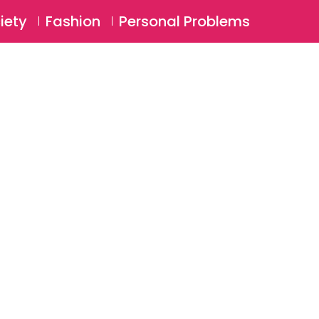
⚲
BSCRIBE
Login
iety
Fashion
Personal Problems
⚲