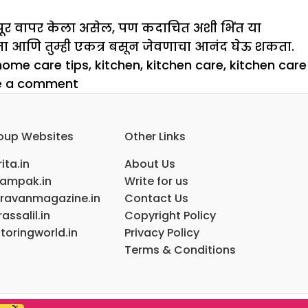
ुरेपूर वापर केला असेल, पण कदाचित अशी भिंत या
शकता आणि तुम्ही एकत्र बसून जेवणाचा आनंद घेऊ शकता.
home care tips
,
kitchen
,
kitchen care
,
kitchen care
on
e a comment
छोट्या
स्वयंपाकघरात
oup Websites
Other Links
अशाच
गोष्टी
ita.in
About Us
व्यवस्थित
ampak.in
Write for us
ठेवा
ravanmagazine.in
Contact Us
assalil.in
Copyright Policy
toringworld.in
Privacy Policy
Terms & Conditions