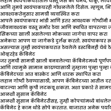
लहान स्वयंपाकघरातील वस्तू जसे की चमचे, चाकू, लायटर 
आणि तुमचे स्वयंपाकघरही गोंधळलेले दिसेल. म्हणून, भि
आवश्यकतेनुसार सामग्री व्यवस्थित करा
आपले स्वयंपाकघर भांडी आणि इतर आवश्यक गोष्टींनी भ
जीवनावश्यक वस्तू समोर ठेवा आणि क्वचित वापरल्या जाणा
सिंकच्या खाली असलेल्या मोकळ्या जागेचा वापर करा
अनेकदा आपण या जागेकडे दुर्लक्ष करतो. स्वयंपाकघर स्वच
असल्यास तुम्ही स्वयंपाकघरात ठेवलेले डस्टबिनही येथे 
ओव्हरहेड कॅबिनेट
जर तुमची सामग्री खाली बनवलेल्या कॅबिनेटमध्ये पूर्णपण
आणि त्यामुळे सामान काढण्यासाठी तुम्हाला पुन्हा पुन्ह
कॅबिनेटच्या आत बास्केट आणि धारक स्थापित करा
लहान गोष्टी ठेवण्यासाठी, आपण कॅबिनेटच्या आतील 
बाटल्या आणि कुपी लटकवू शकता. अशा प्रकारे ते सामग्र
आळशी सुसान कॅबिनेट
आळशी सुसान कॅबिनेटरीसह, तुम्ही कोपऱ्यांमध्ये बांधल
कॅबिनेट हे काम थोडे सोपे करतात. बाजारात अनेक पर्य