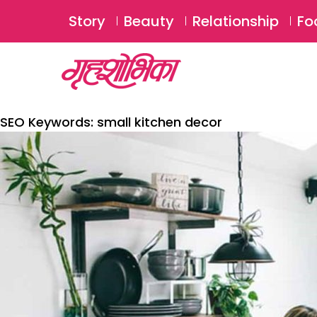
Story
Beauty
Relationship
Fo
SEO Keywords:
small kitchen decor