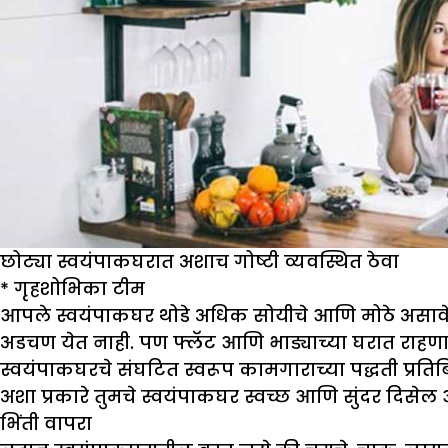
छोट्या स्वयंपाकघरात अशाच गोष्टी व्यवस्थित ठेवा
*
गृहशो
भिका
टीम
आपले स्वयंपाकघर थोडे अधिक सोयीचे आणि मोठे असावे ही 
अडचण येत नाही. पण फ्लॅट आणि भाड्याच्या घरात राहणाऱ्य
स्वयंपाकघरचे संघटित स्वरूप कामगाराच्या पद्धती प्रतिबि
अशा प्रकारे तुमचे स्वयंपाकघर स्वच्छ आणि सुंदर दिस
भिंती वापरा