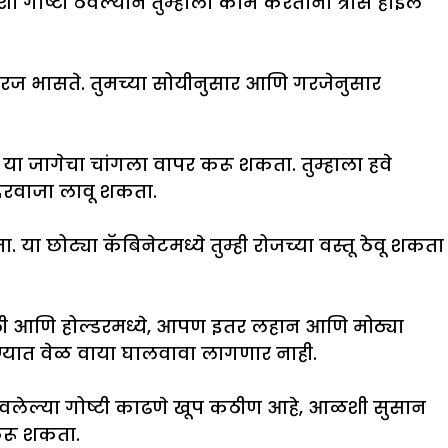
ा गोष्टी ठेवल्याने तुम्हाला काम करताना त्रास होईल
गरज भासते. तुमच्या सोयीनुसार आणि गरजेनुसार
ी या जागेचा चांगला वापर करू शकता. तुम्हाला हवे
ी दरवाजा लावू शकता.
ा छोट्या कॅबिनेटमध्ये तुम्ही रोजच्या वस्तू ठेवू शकता
ली आणि होल्डरमध्ये, आपण इतर लहान आणि मोठ्या
ेण्यात वेळ वाया घालवावा लागणार नाही.
े ठेवलेल्या गोष्टी काढणे खूप कठीण आहे, आळशी सुसान
करू शकता.