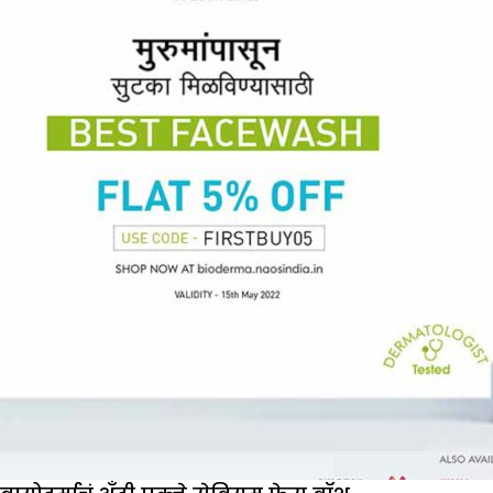
:
९
ब्युटी
गिफ्ट्स
मदर्स
डे
बनवा
संस्मरणीय