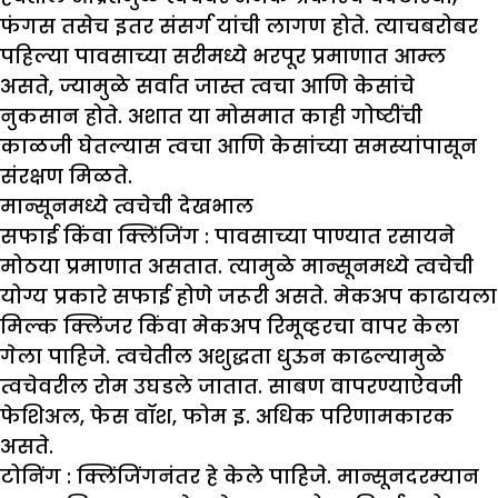
फंगस तसेच इतर संसर्ग यांची लागण होते. त्याचबरोबर
पहिल्या पावसाच्या सरीमध्ये भरपूर प्रमाणात आम्ल
असते, ज्यामुळे सर्वात जास्त त्वचा आणि केसांचे
नुकसान होते. अशात या मोसमात काही गोष्टींची
काळजी घेतल्यास त्वचा आणि केसांच्या समस्यांपासून
संरक्षण मिळते.
मान्सूनमध्ये त्वचेची देखभाल
सफाई किंवा क्लिंजिंग :
पावसाच्या पाण्यात रसायने
मोठया प्रमाणात असतात. त्यामुळे मान्सूनमध्ये त्वचेची
योग्य प्रकारे सफाई होणे जरूरी असते. मेकअप काढायला
मिल्क क्लिंजर किंवा मेकअप रिमूव्हरचा वापर केला
गेला पाहिजे. त्वचेतील अशुद्धता धुऊन काढल्यामुळे
त्वचेवरील रोम उघडले जातात. साबण वापरण्याऐवजी
फेशिअल, फेस वॉश, फोम इ. अधिक परिणामकारक
असते.
टोनिंग :
क्लिंजिंगनंतर हे केले पाहिजे. मान्सूनदरम्यान