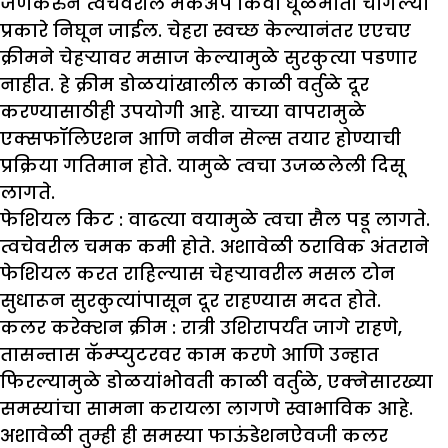
जेणेकरुन त्वचेवरील मेकअप किंवा धूळमाती चांगल्या
प्रकारे निघून जाईल. चेहरा स्वच्छ केल्यानंतर एएचए
क्रीमने चेहऱ्यावर मसाज केल्यामुळे सुरकुत्या पडणार
नाहीत. हे क्रीम डोळयांखालील काळी वर्तुळे दूर
करण्यासाठीही उपयोगी आहे. याच्या वापरामुळे
एक्सफॉलिएशन आणि नवीन सेल्स तयार होण्याची
प्रक्रिया गतिमान होते. यामुळे त्वचा उजळलेली दिसू
लागते.
फेशियल किट :
वाढत्या वयामुळे त्वचा सैल पडू लागते.
त्वचेवरील चमक कमी होते. अशावेळी ठराविक अंतराने
फेशियल करत राहिल्यास चेहऱ्यावरील मसल टोन
सुधारून सुरकुत्यांपासून दूर राहण्यास मदत होते.
कलर करेक्शन क्रीम :
रात्री उशिरापर्यंत जागे राहणे,
तासन्तास कॅम्प्युटरवर काम करणे आणि उन्हात
फिरल्यामुळे डोळयांभोवती काळी वर्तुळे, एक्नेसारख्या
समस्यांचा सामना करायला लागणे स्वाभाविक आहे.
अशावेळी तुम्ही ही समस्या फाऊंडेशनऐवजी कलर