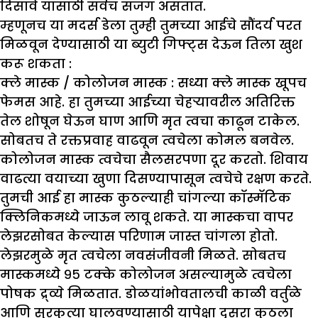
दिसावे यासाठी सर्वच सजग असतात.
म्हणूनच या मदर्स डेला तुम्ही तुमच्या आईचे सौंदर्य परत
मिळवून देण्यासाठी या ब्युटी गिफ्ट्स देऊन तिला खुश
करू शकता :
क्ले मास्क / कोलोजन मास्क :
सध्या क्ले मास्क खूपच
फेमस आहे. हा तुमच्या आईच्या चेहऱ्यावरील अतिरिक्त
तेल शोषून घेऊन घाण आणि मृत त्वचा काढून टाकेल.
सोबतच ते रक्तप्रवाह वाढवून त्वचेला कोमल बनवेल.
कोलोजन मास्क त्वचेचा सैलसरपणा दूर करतो. शिवाय
वाढत्या वयाच्या खुणा दिसण्यापासून त्वचेचे रक्षण करते.
तुमची आई हा मास्क कुठल्याही चांगल्या कॉस्मॅटिक
क्लिनिकमध्ये जाऊन लावू शकते. या मास्कचा वापर
लेझरसोबत केल्यास परिणाम जास्त चांगला होतो.
लेझरमुळे मृत त्वचेला नवसंजीवनी मिळते. सोबतच
मास्कमध्ये ९५ टक्के कोलोजन असल्यामुळे त्वचेला
पोषक द्र्व्ये मिळतात. डोळयांभोवतालची काळी वर्तुळे
आणि सुरकुत्या घालवण्यासाठी यापेक्षा दुसरा कुठला