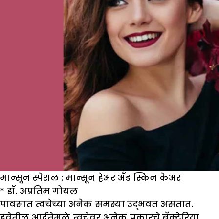
मान्सून स्पेशल : मान्सून हेअर अँड स्किन केअर
*
डॉ. अप्रतिम गोयल
पावसात त्वचेच्या अनेक समस्या उद्भवत असतात.
हवेतील आर्द्रतेमुळे त्वचेवर अनेक प्रकारचे बॅक्टेरिया,