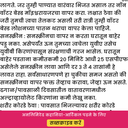
लागते. जर तुम्ही पाण्यात वारंवार भिजत असाल तर नॉन
वॉटर बेस्ड मॉइश्चरायजरचा वापर करा. लक्षात ठेवा की
जरी तुमची त्वचा तेलकट असली तरी रात्री तुम्ही वॉटर
बेस्ड लोशनच्या पातळ थराचा वापर केला पाहिजे.
सनस्क्रीन :
सनस्क्रीनचा वापर न करता घरातून बाहेर
पडू नका. असेपर्यंत ऊन तुमच्या त्वचेला युवीए तसेच
युवीबी किरणांपासून संरक्षणाची गरज भासेल. घरातून
बाहेर पडताना कमीतकमी २० मिनिटे आधी २५ एसपीएफ
असेलेले सनस्क्रीन लावा आणि दर ३ ते ४ तासांनी हे
लावत राहा. सर्वसाधारणपणे हा चुकीचा समज असतो की
सनस्क्रीनचा वापर फक्त तेव्हाच करावा, जेव्हा ऊन असते.
ढगाळ/पावसाळी दिवसातील वातावरणामधील
अल्ट्राव्हायोलेट किरणांना कमी लेखू नका.
शरीर कोरडे ठेवा :
पावसात भिजल्यावर शरीर कोरडे
ठेवण्याचा प्रयत्न करा. आर्द्रता असलेल्या हवेत शरीरावर
अनलिमिटेड कहानियां-आर्टिकल पढ़ने के लिए
अनेक प्रकारचे किटाणू वाढीस लागतात. जर तुम्ही
सब्सक्राइब करें