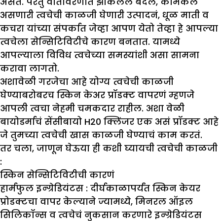
असते. परंतु वातावरणात झाकलेले बदल, केमिकल
असणारी त्वचेची काळजी घेणारी उत्पादनं, धूळ माती व
कचरा यांच्या संपर्कात जेव्हा आपण येतो तेव्हा हे आपल्या
त्वचेला सेन्सिटिविटीचे कारण बनतात. यामध्ये
आपल्याला विविध त्वचेच्या समस्यांशी असा सामना
करावा लागतो.
अशावेळी गरजेचा आहे योग्य त्वचेची काळजी
घेण्याबरोबरच स्किन केअर प्रॉडक्ट वापरणं म्हणजे
आपली त्वचा नेहमी चमकदार राहील. अशा वेळी
बायोडर्माचं सेंसीबायो
H20
क्लिंजर एक असं प्रॉडक्ट आहे
जे तुमच्या त्वचेची खास काळजी घेण्याचं काम करतं.
तर चला, जाणून घेऊया ही कशी घ्यायची त्वचेची काळजी
:
स्किन सेन्सिटिविटीची कारणं
हार्मफुल इन्ग्रेडियंटस :
दीर्घकाळापर्यंत स्किन केयर
प्रोडक्टचा वापर केल्याने ज्यामध्ये, मिनरल ऑइल
सिलिकॉन्स व त्वचेचं नुकसान करणारे इन्ग्रेडियंटस