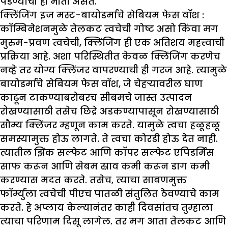
पडण्याची ही भीती असते.
क्लिंजिंग इज मस्ट-बायोडर्माचे सेबियम फेस वॉश :
कॉम्बिनेशनमुळे तेलकट त्वचेची गोष्ट असो किंवा मग
मुरुम-प्रवण त्वचेची, क्लिंजिंग ही एक अतिशय महत्त्वाची
प्रक्रिया आहे. अशा परिस्थितीत केवळ क्लिंजिंग करणेच
नव्हे तर योग्य क्लिंजर वापरण्याची ही गरज आहे. त्यामुळे
बायोडर्माचे सेबियम फेस वॉश, जे चेहऱ्यावरील घाण
काढून टाकण्याबरोबरच सीबमचे जास्त उत्पादन
रोखण्यासाठी तसेच छिद्रे अडकण्यापासून रोखण्यासाठी
सौम्य क्लिंजर म्हणून काम करते. यामुळे त्वचा हळूहळू
समस्यामुक्त होऊ लागते. ते त्वचा कोरडी होऊ देत नाही.
त्यातील झिंक सल्फेट आणि कॉपर सल्फेट एपिडर्मिस
साफ करून आणि सेबम स्राव कमी करून डाग कमी
करण्यास मदत करते. तसेच, त्याचा साबणमुक्त
फॉर्म्युला त्वचेची पीएच पातळी संतुलित ठेवण्याचे काम
करते. हे अप्लाय केल्यानंतर काही दिवसांतच तुम्हाला
त्याचा परिणाम दिसू लागेल. तर मग आता तेलकट आणि