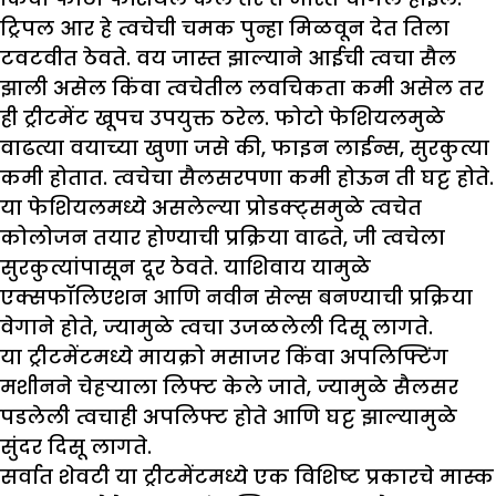
ट्रिपल आर हे त्वचेची चमक पुन्हा मिळवून देत तिला
टवटवीत ठेवते. वय जास्त झाल्याने आईची त्वचा सैल
झाली असेल किंवा त्वचेतील लवचिकता कमी असेल तर
ही ट्रीटमेंट खूपच उपयुक्त ठरेल. फोटो फेशियलमुळे
वाढत्या वयाच्या खुणा जसे की, फाइन लाईन्स, सुरकुत्या
कमी होतात. त्वचेचा सैलसरपणा कमी होऊन ती घट्ट होते.
या फेशियलमध्ये असलेल्या प्रोडक्ट्समुळे त्वचेत
कोलोजन तयार होण्याची प्रक्रिया वाढते, जी त्वचेला
सुरकुत्यांपासून दूर ठेवते. याशिवाय यामुळे
एक्सफॉलिएशन आणि नवीन सेल्स बनण्याची प्रक्रिया
वेगाने होते, ज्यामुळे त्वचा उजळलेली दिसू लागते.
या ट्रीटमेंटमध्ये मायक्रो मसाजर किंवा अपलिफ्टिंग
मशीनने चेहऱ्याला लिफ्ट केले जाते, ज्यामुळे सैलसर
पडलेली त्वचाही अपलिफ्ट होते आणि घट्ट झाल्यामुळे
सुंदर दिसू लागते.
सर्वात शेवटी या ट्रीटमेंटमध्ये एक विशिष्ट प्रकारचे मास्क