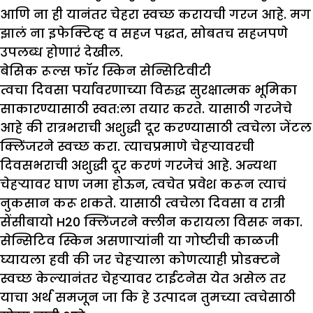
आणि ना ही यानंतर चेहरा स्वच्छ करायची गरज आहे. मग
झालं ना इफेक्टिव्ह व सहज पद्धत, सोबतच सहजपणे
उपलब्ध होणारं देखील.
बेसिक रूल्स फॉर स्किन सेन्सिटिवीटी
त्वचा दिवसा पर्यावरणाच्या विरुद्ध सुरक्षात्मक भूमिका
साकारण्यासाठी स्वत:ला तयार करते. यासाठी गरजेचे
आहे की रात्रभराची अशुद्धी दूर करण्यासाठी त्वचेला जेंटल
क्लिंजरने स्वच्छ करा. त्याचप्रमाणे चेहऱ्यावरची
दिवसभराची अशुद्धी दूर करणं गरजेचं आहे. अन्यथा
चेहऱ्यावर घाण जमा होऊन, त्वचेत प्रवेश करून त्याचं
नुकसान करू शकते. यासाठी त्वचेला दिवसा व रात्री
सेंसीबायो
H20
क्लिंजरने क्लीन करायला विसरू नका.
सेन्सिटिव स्किन असणाऱ्यांनी या गोष्टीची काळजी
घ्यायला हवी की जर चेहऱ्याला कोणत्याही प्रोडक्टने
स्वच्छ केल्यानंतर चेहऱ्यावर टाईटनेस येत असेल तर
याचा अर्थ समजून जा कि हे उत्पादन तुमच्या त्वचेसाठी