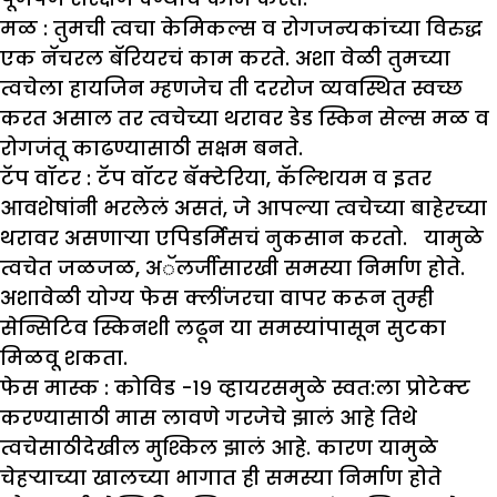
मळ :
तुमची त्वचा केमिकल्स व रोगजन्यकांच्या विरुद्ध
एक नॅचरल बॅरियरचं काम करते. अशा वेळी तुमच्या
त्वचेला हायजिन म्हणजेच ती दररोज व्यवस्थित स्वच्छ
करत असाल तर त्वचेच्या थरावर डेड स्किन सेल्स मळ व
रोगजंतू काढण्यासाठी सक्षम बनते.
टॅप वॉटर :
टॅप वॉटर बॅक्टेरिया, कॅल्शियम व इतर
आवशेषांनी भरलेलं असतं, जे आपल्या त्वचेच्या बाहेरच्या
थरावर असणाऱ्या एपिडर्मिसचं नुकसान करतो. यामुळे
त्वचेत जळजळ, अॅलर्जीसारखी समस्या निर्माण होते.
अशावेळी योग्य फेस क्लींजरचा वापर करून तुम्ही
सेन्सिटिव स्किनशी लढून या समस्यांपासून सुटका
मिळवू शकता.
फेस मास्क :
कोविड -१९ व्हायरसमुळे स्वत:ला प्रोटेक्ट
करण्यासाठी मास लावणे गरजेचे झालं आहे तिथे
त्वचेसाठीदेखील मुश्किल झालं आहे. कारण यामुळे
चेहऱ्याच्या खालच्या भागात ही समस्या निर्माण होते