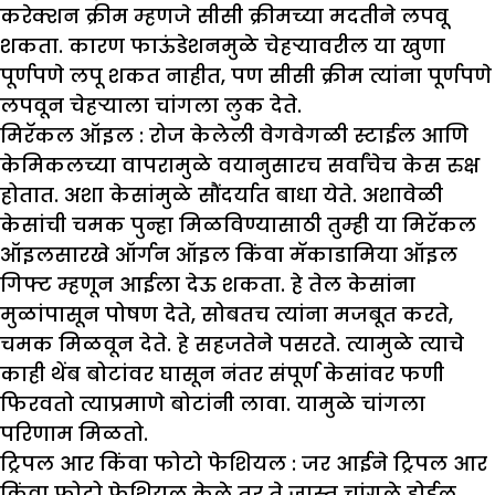
करेक्शन क्रीम म्हणजे सीसी क्रीमच्या मदतीने लपवू
शकता. कारण फाऊंडेशनमुळे चेहऱ्यावरील या खुणा
पूर्णपणे लपू शकत नाहीत, पण सीसी क्रीम त्यांना पूर्णपणे
लपवून चेहऱ्याला चांगला लुक देते.
मिरॅकल ऑइल :
रोज केलेली वेगवेगळी स्टाईल आणि
केमिकलच्या वापरामुळे वयानुसारच सर्वांचेच केस रुक्ष
होतात. अशा केसांमुळे सौंदर्यात बाधा येते. अशावेळी
केसांची चमक पुन्हा मिळविण्यासाठी तुम्ही या मिरॅकल
ऑइलसारखे ऑर्गन ऑइल किंवा मॅकाडामिया ऑइल
गिफ्ट म्हणून आईला देऊ शकता. हे तेल केसांना
मुळांपासून पोषण देते, सोबतच त्यांना मजबूत करते,
चमक मिळवून देते. हे सहजतेने पसरते. त्यामुळे त्याचे
काही थेंब बोटांवर घासून नंतर संपूर्ण केसांवर फणी
फिरवतो त्याप्रमाणे बोटांनी लावा. यामुळे चांगला
परिणाम मिळतो.
ट्रिपल आर किंवा फोटो फेशियल :
जर आईने ट्रिपल आर
किंवा फोटो फेशियल केले तर ते जास्त चांगले होईल.