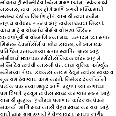
सोबतच ही सेन्सिटिव स्किन असणाऱ्यांना स्किनमध्ये
जळजळ, त्वचा लाल होणे आणि अगदी एक्किमाची
समस्यादेखील निर्माण होते. यासाठी त्वचा क्लीन
राहण्याबरोबरच गरजेचं आहे त्वचेला थंडावा मिळणे.
काय आहे बायोडर्माचं सेंसीबायो
H20
क्लिंजर
२५ वर्षापूर्वी बायोडर्माने एका नव्या उत्पादनाच्या रूपात
मिसेलर टेक्नॉलॉजीचा शोध लावला, जो आज एक
प्रतिष्ठित उत्पादनाच्या रुपात स्थापित झाला आहे.
सेंसीबायो
H20
एक डर्मेटोलॉजिकल वॉटर आहे जे
सेन्सिटिव त्वचेची काळजी घेतं. याचा युनिक फॉर्म्युला
स्क्रीनच्या पीएच लेवलला कायम ठेवून त्वचेला स्वच्छ व
मुलायम ठेवण्याचं काम करतो. मिसेलर टेक्नॉलॉजी
प्रत्येक प्रकारच्या अशुद्ध आणि प्रदूषणाच्या कणांच्या
प्रभाविपणे हटवून त्वचेला स्वच्छ करण्यात सक्षम आहे.
यासाठी तुम्हाला हे थोडया प्रमाणात कॉटनवर घेऊन
सकाळी आणि संध्याकाळी चेहरा स्वच्छ करायचा आहे.
याची खास बाब म्हणजे हे चेहऱ्यावर घासायचं नाहीए