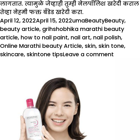
लागतात. त्यामुळे जेव्हाही तुम्ही नेलपॉलिश खरेदी कराल
तेव्हा नेहमी फक्त बँडेड खरेदी करा.
Posted
Author
Categories
Tags
April 12, 2022
April 15, 2022
uma
Beauty
Beauty
,
on
beauty article
,
grihshobhika marathi beauty
article
,
how to nail paint
,
nail art
,
nail polish
,
Online Marathi beauty Article
,
skin
,
skin tone
,
on
skincare
,
skintone tips
Leave a comment
जशी
त्वचा
टोन
तशी
नेल
पॉलिश