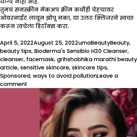
योग्य नाही आहे.
तुमचं सनस्क्रीन मेकअप क्रीम कधीही चेहऱ्यावर
ओवरनाईट लावून झोपू नका, या उलट क्लिंजरने स्वच्छ
करून त्वचेला डिटॉक्स करा.
Posted
Author
Categories
Tags
April 5, 2022
August 25, 2022
uma
Beauty
Beauty
,
on
beauty tips
,
Bioderma's Sensibio H20 Cleanser
,
cleanser
,
facemask
,
grihshobhika marathi beauty
article
,
sensitive skincare
,
skincare tips
,
Sponsored
,
ways to avoid pollution
Leave a
on
comment
सेन्सिटिव
त्वचेला
हवंय
खास
क्लिंजर