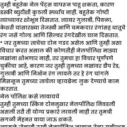
तुम्ही बहुतेक नेल पेंट्स वापरून पाहू शकता, कारण
डस्की ब्युटीशी कुठली स्पर्धाच नाही. बहुतेक गोष्टी
त्याच्यावर शोभून दिसतात. त्यावर गुलाबी, पिवळा,
केशरी यांसारख्या तेजस्वी आणि चमकदार रंगांसह धातूचे
रंग जसे गोल्ड आणि सिल्वर रंगदेखील छान दिसतात.
* जर तुमच्या त्वचेचा टोन गडद असेल आणि तुम्ही असा
विचार करत असाल की कोणतीही नेलपॉलिश माझ्या
नखांना शोभणार नाही, तर तुमचा हा विचार पूर्णपणे
चुकीचा आहे, कारण जर तुम्ही तुमच्या नखांवर डीप रेड,
गुलाबी आणि निऑन रंग लावले तर हे रंग चांगले
मिसळून तुमच्या त्वचेला व्हायब्रेन्ट लुक देण्याचे काम
करतात.
नेल पॉलिश कसे लावायचे
तुम्ही तुमच्या स्किन टोननुसार नेलपॉलिश निवडली
असली तरी ती योग्य प्रकारे लावली नाही तर तुमची
सगळी मेहनत वाया जाऊ शकते.