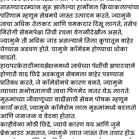
तारुण्यादरम्यान सुरू झालेल्या हार्मोनल क्रियाकलापांचा
परिणाम म्हणून सेबमचे जास्त उत्पादन करते, ज्यामुळे
त्वचा अधिक तेलकट आणि चमकदार दिसू लागते, तसेच
निरोगी सेबमपेक्षा तिची रचना वेगळीदेखील असते,
ज्यामुळे ती अधिक जाड असल्याने तिला कूपातून बाहेर
येण्यास अडचण होते. यामुळे कॉमेडम होण्याचा धोका
वाढतो.
हायपरकेराटीनायझेशनमध्ये त्वचेच्या पेशींची झपाटयाने
होणारी वाढ छिद्रे अडकवून सेबमला बाहेर पडण्यास
प्रतिबंध करते, जे कॉमेडोमचे कारण बनते, ज्यामुळे
त्याच्या सभोवतालची त्वचा पिगमेंट नजर येऊ लागते.
मुरुमांच्या जीवाणूंच्या वाढीसाठी सेबम पोषक म्हणून
कार्य करते, ज्यामुळे कॉमेडोम लाल मुरुमांमध्ये बदलतो
आणि जळजळ व वेदना होतात.
काहीवेळा मोठी छिद्रे, ज्यांचे कारण वय आणि जुने
ब्रेकआउट असतात, ज्यामुळे त्यात जास्त तेल तयार होऊ