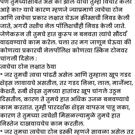
पण तुमच्यासोबत असं का झालं याचा तुम्ही विचार केला
आहे का? याचे कारण म्हणजे ज्याप्रमाणे त्वचेचा टोन
आणि त्वचेचा प्रकार लक्षात घेऊन क्रीम्सची निवड केली
जाते, अगदी तशीच नेल पॉलिशचीही निवड केली जाते.
जेणेकरून ती तुमचे हात कुरूप न बनवता त्यांचे सौंदर्य
वाढवण्याचे काम करेल. चला तर मग जाणून घेऊया की
कोणत्या प्रकारची नेलपॉलिश कोणत्या स्किन टोनवर
चांगली दिसेल :
त्वचेचा टोन लक्षात ठेवा
* जर तुमची त्वचा पांढरी असेल आणि तुम्हाला खूप गडद
शेड्स लावायचे असतील, तर गडद निळा, लाल, मार्जेन्टा,
केशरी, रुबी शेड्स तुमच्या हातांवर खूप चांगले उठून
दिसतील, कारण ते तुमचे हात अधिक उजळ बनवण्याचे
काम करतात. तुम्ही पारदर्शक शेड्स वापरून पाहू नका,
कारण ते तुमच्या त्वचेशी मिसळल्यामुळे तुमचे हात
निस्तेज दाखवायचेच काम करतील.
* जर तुमचा त्वचेचा टोन डस्की म्हणजे सावळा असेल तर