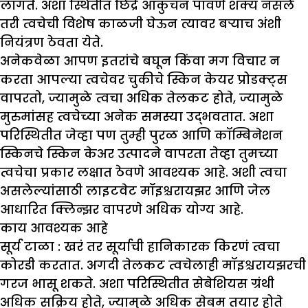
लागते. अशा स्थितीत छिद्रे आकुंचन पावणे शक्य नसले
तरी त्वचेची विशेष काळजी घेऊन त्यावर बऱ्याच अंशी
नियंत्रण ठेवता येते.
अनेकवेळा आपण इतरांचे बघून किंवा मग विचार न
करता आपल्या त्वचेवर चुकीचे स्किन केयर प्रोडक्ट्स
वापरतो, ज्यामुळे त्वचा अधिक तेलकट होते, ज्यामुळे
मुरुमांसह त्वचेच्या अनेक समस्या उद्भवतात. अशा
परिस्थितीत जेव्हा पण तुम्ही पुरळ आणि कॉम्बिनेशन
स्किनचे स्किन केअर उत्पादने वापरता तेव्हा तुमच्या
त्वचेचा प्रकार लक्षात ठेवणे आवश्यक आहे. अशी त्वचा
असलेल्यांसाठी लाइटवेट मॉइश्चरायझर आणि जेल
आधारित क्लिन्झर वापरणे अधिक योग्य आहे.
काय आवश्यक आहे
सूर्य टाळा :
खरं तर सूर्याची हानिकारक किरणं त्वचा
कोरडी करतात. अगदी तेलकट त्वचेलाही मॉइश्चरायझरची
गरज भासू शकते. अशा परिस्थितीत सेबेशियस ग्रंथी
अधिक सक्रिय होते, ज्यामुळे अधिक सेबम तयार होते