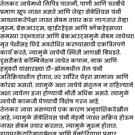
तेलकट त्वचेमध्ये लिपिड पातळी, पाणी आणि चरबीचे
प्रमाण खूप जास्त असते आणि जेव्हा सेबेशियस ग्रंथी
आवश्यकतेपेक्षा जास्त सेबम तयार करू लागतात तेव्हा
मुरुमं, ब्रेकआउट्स, व्हाईटहेड्स आणि ब्लॅकहेड्सच्या
समस्या उद्भवतात आणि ब्रेकआउट्समुळे सेबम त्वचेच्या
मृत पेशींसह छिद्रे अवरोधित करण्यासाठी एकत्रितपणे
कार्य करते, ज्यामुळे त्वचेची स्थिती आणखी बिघडते.
दुसरीकडे कॉम्बिनेशन त्वचेत कपाळ, नाक आणि
हनुवटी यांसारख्या टी-झोनमधील तेल ग्रंथी
अतिक्रियाशील होतात, तर उर्वरित चेहरा सामान्य आणि
कोरडा असतो. त्यामुळे अशा त्वचेचे संतुलन न राहिल्याने
अशा त्वचेला इजा होण्याची भीती अधिक असते. त्यामुळे
त्वचेची काळजी घेण्याची विशेष गरज आहे.
तेलकट त्वचा असण्याचे एक कारण अनुवांशिकदेखील
आहे, ज्यामुळे सेबेशियस ग्रंथी नेहमी जास्त सक्रिय होऊन
जास्त सेबम तयार करतात, ज्यामुळे मुरुमं होतात.
हायपरकेराटिनायझेशन आणि बॅक्टेरियाचा प्रसार,