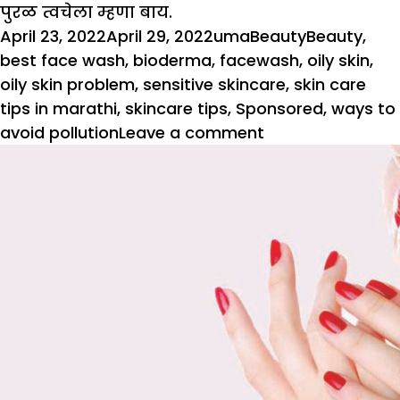
पुरळ त्वचेला म्हणा बाय.
Posted
Author
Categories
Tags
April 23, 2022
April 29, 2022
uma
Beauty
Beauty
,
on
best face wash
,
bioderma
,
facewash
,
oily skin
,
oily skin problem
,
sensitive skincare
,
skin care
tips in marathi
,
skincare tips
,
Sponsored
,
ways to
on
avoid pollution
Leave a comment
बायोडर्माचं
अँटी
एक्ने
सेबियम
फेस
वॉश