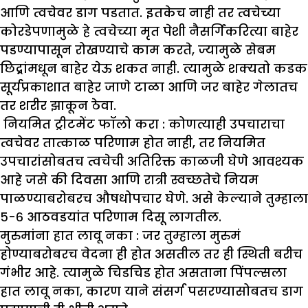
आणि त्वचेवर डाग पडतात. इतकेच नाही तर त्वचेच्या
कोरडेपणामुळे हे त्वचेच्या मृत पेशी नैसर्गिकरित्या बाहेर
पडण्यापासून रोखण्याचे काम करते, ज्यामुळे सेबम
छिद्र्रांमधून बाहेर येऊ शकत नाही. त्यामुळे शक्यतो कडक
सूर्यप्रकाशात बाहेर जाणे टाळा आणि जर बाहेर गेलातच
तर शरीर झाकून ठेवा.
नियमित ट्रीटमेंट फॉलो करा :
कोणत्याही उपचाराचा
त्वचेवर तात्काळ परिणाम होत नाही, तर नियमित
उपचारांसोबतच त्वचेची अतिरिक्त काळजी घेणे आवश्यक
आहे जसे की दिवसा आणि रात्री स्वच्छतेचे नियम
पाळण्याबरोबरच औषधोपचार घेणे. असे केल्याने तुम्हाला
५-६ आठवडयांत परिणाम दिसू लागतील.
मुरुमांना हात लावू नका :
जर तुम्हाला मुरुमं
होण्याबरोबरच वेदना ही होत असतील तर ही स्थिती बरीच
गंभीर आहे. त्यामुळे चिडचिड होत असताना पिंपल्सला
हात लावू नका, कारण याने संसर्ग पसरण्यासोबतच डाग