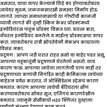
असतात, याचा वापर केल्याने छिद्रे बंद होण्याबरोबरच
त्वचेवर मुरुमं, जळजळसारखी समस्या निर्माण होऊ
लागते. त्याच्या समाधानासाठी या गोष्टीची काळजी
घ्यावी लागते की तुम्ही स्किन केअर प्रॉडक्टमध्ये
इन्ग्रेडियंटस पाहून प्रॉडक्ट विकत घ्या. प्रयत्न करा,
नॅचरल इन्ग्रेडियंट बनलेले व माईल्ड प्रोडक्टसचा वापर
करा. त्याबरोबरच रात्री झोपतेवेळी मेकअप काढायला
विसरू नका.
प्रदूषण :
आपण जरी घरात राहत असो वा बाहेर पडत असू,
आपल्या चहूबाजूंनी प्रदूषणाने घेरलेलो असतो. याचं
कारण फक्त आपल्या त्वचेला लागलेली घाण नाही तर
प्रदूषणाच्या कणांची निगडित काही केमिकल्स त्वचेच्या
बाहेरून प्रवेश करतात, जे ऑक्सिडेशन स्ट्रेसचं कारण
बनतात. कारण आपल्या त्वचेची बॅरियरला क्षीण
करण्याबरोबरच सोबत सूज, एजिंगचं कारणदेखील
बनतात. ज्यामुळे सेंसीबायो
H20
क्लिंजर तुम्हाला
पूर्णपणे संरक्षण देण्याचं काम करतं.