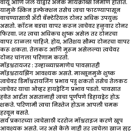
वायू आणि जल याद्वारे अनेक मायक्रोब्स निर्माण होतात.
यामुळे स्किन इन्फेक्शन तसेच त्वचा फाटण्यापासून
वाचण्यासाठी अँटी बॅक्टेरियल टोनर अधिक उपयुक्त
असतो. कॉटन बडचा वापर करून त्वचेवर हळुवार टोनर
फिरवा. जर त्वचा अधिकच शुष्क असेल तर टोनरचा
वापर टाळला पाहिजे. होय, अतिशय सौम्य टोनरचा वापर
करू शकता. तेलकट आणि मुरूम असेलल्या त्वचेवर
टोनर चांगला परिणाम करतो.
मॉइश्चरायजर :
उन्हाळ्याप्रमाणेच पावसातही
मॉइश्चरायझिंग आवश्यक असते. मान्सूनमुळे शुष्क
त्वचेवर डिमॉश्चरायजिंग प्रभाव पडू शकतो तसेच तेलकट
त्वचेवर याचा ओव्हर हायड्रेटिंग प्रभाव पडतो. पावसात
हवेत आर्द्रता असतानाही त्वचा पूर्णपणे डिहायड्रेट होऊ
शकते. परिणामी त्वचा निस्तेज होऊन आपली चमक
हरवून बसते.
सर्व प्रकारच्या त्वचेसाठी दररोज मॉश्चराइज करणे खूप
आवश्यक असते. जर असे केले नाही तर त्वचेला खाज सुटू