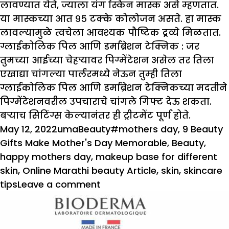
लावण्यात येते, ज्याला यंग स्किन मास्क असे म्हणतात.
या मास्कच्या आत ९५ टक्के कोलोजन असते. हा मास्क
लावल्यामुळे त्वचेला आवश्यक पौष्टिक द्र्रव्ये मिळतात.
ग्लाईकोलिक पिल आणि डर्माब्रेशन टेक्निक :
जर
तुमच्या आईच्या चेहऱ्यावर पिग्मेंटेशन असेल तर तिला
एखाद्या चांगल्या पार्लरमध्ये नेऊन तुम्ही तिला
ग्लाईकोलिक पिल आणि डर्माब्रेशन टेक्निकच्या मदतीने
पिग्मेंटेशनवरील उपचाराचे चांगले गिफ्ट देऊ शकता.
बऱ्याच सिटिंग्स केल्यानंतर ही ट्रीटमेंट पूर्ण होते.
Posted
Author
Categories
Tags
May 12, 2022
uma
Beauty
#mothers day
,
9 Beauty
on
Gifts Make Mother's Day Memorable
,
Beauty
,
happy mothers day
,
makeup base for different
skin
,
Online Marathi beauty Article
,
skin
,
skincare
on
tips
Leave a comment
मदर्स
डे
स्पेशल