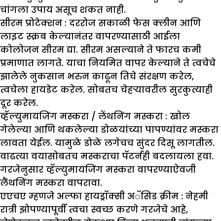
चांगला उपाय असूच शकत नाही.
सीरम प्रोटेक्शन :
दररोज सकाळी फेस क्लीन आणि
लाइट स्क्रब केल्यानंतर वापरण्यासाठी आईला
कोलोजन सीरम द्या. सीरम असल्याने ते फारच कमी
प्रमाणात लागते. याचा नियमित वापर केल्याने ते त्वचेचे
झालेले नुकसान भरुन काढून तिचे संरक्षण करेल,
त्वचेला हायडेट करेल. सोबतच चेहऱ्यावरील सुरकुत्याही
दूर करेल.
व्हॅल्युमायजिंग मस्करा / लेंथनिंग मस्करा :
खोल
गेलेल्या आणि थकलेल्या डोळयांच्या पापण्यांवर मस्करा
लावता येईल. यामुळे डोळे लगेचच सुंदर दिसू लागतील.
वाढत्या वयासोबतच मस्कराचा पॅटर्नही बदलायला हवा.
गरजेनुसार व्हॅल्युमायजिंग मस्करा वापरण्याऐवजी
लैंथनिंग मस्करा वापरावा.
एएचए म्हणजे अल्फा हायड्रॉक्सी अॅसिड क्रीम :
नेहमी
रात्री झोपण्यापूर्वी त्वचा स्वच्छ करणे गरजेचे आहे,