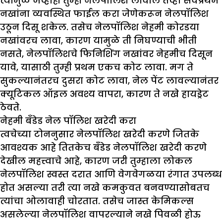
त्यामुळे जेव्हाही तुम्ही नेलपॉलिश लावाल तेव्हा सर्वप्रथम
नखांना व्यवस्थित फाईल करा जेणेकरून नेलपॉलिश
उठून दिसू शकेल. तसेच नेलपॉलिश नेहमी कोरडया
नखांवरच लावा, कारण यामुळे ती निघण्याची भीती
नसते, नेलपॉलिशचे फिनिशिंग नखांवर नेहमीच दिसून
यावे, यासाठी तुम्ही प्रथम एकच कोट लावा. मग ते
सुकल्यानंतरच दुसरा कोट लावा, नेल पेंट लावल्यानंतर
क्यूटिकल ऑइल अवश्य वापरा, कारण ते नखे हायड्रेट
ठेवते.
नेहमी बँडेड नेल पॉलिश खरेदी करा
त्वचेच्या टोननुसार नेलपॉलिश खरेदी करणे जितके
आवश्यक आहे तितकेच बँडेड नेलपॉलिश खरेदी करणे
देखील महत्त्वाचे आहे, कारण जरी तुम्हाला लोकल
नेलपॉलिश स्वस्त दरात आणि वेगवेगळया रंगात उपलब्ध
होत असल्या तरी त्या नखे कमकुवत बनवण्यासोबतच
त्यांचा ओलावाही चोरतात. तसेच जास्त केमिकल्स
असलेल्या नेलपॉलिश वापरल्याने नखे पिवळी होऊ