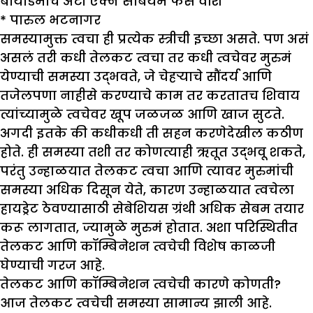
बायोडर्माचं अँटी एक्ने सेबियम फेस वॉश
*
पारुल भटनागर
समस्यामुक्त त्वचा ही प्रत्येक स्त्रीची इच्छा असते. पण असं
असलं तरी कधी तेलकट त्वचा तर कधी त्वचेवर मुरुमं
येण्याची समस्या उद्भवते, जे चेहऱ्याचे सौंदर्य आणि
तजेलपणा नाहीसे करण्याचे काम तर करतातच शिवाय
त्यांच्यामुळे त्वचेवर खूप जळजळ आणि खाज सुटते.
अगदी इतके की कधीकधी ती सहन करणेदेखील कठीण
होते. ही समस्या तशी तर कोणत्याही ऋतूत उद्भवू शकते,
परंतु उन्हाळयात तेलकट त्वचा आणि त्यावर मुरुमांची
समस्या अधिक दिसून येते, कारण उन्हाळयात त्वचेला
हायड्रेट ठेवण्यासाठी सेबेशियस ग्रंथी अधिक सेबम तयार
करू लागतात, ज्यामुळे मुरुमं होतात. अशा परिस्थितीत
तेलकट आणि कॉम्बिनेशन त्वचेची विशेष काळजी
घेण्याची गरज आहे.
तेलकट आणि कॉम्बिनेशन त्वचेची कारणे कोणती
?
आज तेलकट त्वचेची समस्या सामान्य झाली आहे.