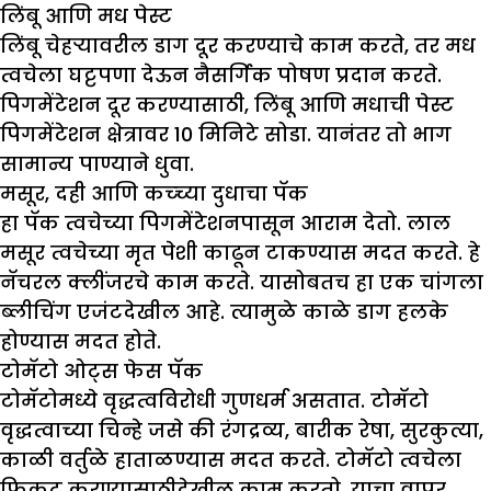
लिंबू आणि मध पेस्ट
लिंबू चेहऱ्यावरील डाग दूर करण्याचे काम करते, तर मध
त्वचेला घट्टपणा देऊन नैसर्गिक पोषण प्रदान करते.
पिगमेंटेशन दूर करण्यासाठी, लिंबू आणि मधाची पेस्ट
पिगमेंटेशन क्षेत्रावर 10 मिनिटे सोडा. यानंतर तो भाग
सामान्य पाण्याने धुवा.
मसूर
,
दही आणि कच्च्या दुधाचा पॅक
हा पॅक त्वचेच्या पिगमेंटेशनपासून आराम देतो. लाल
मसूर त्वचेच्या मृत पेशी काढून टाकण्यास मदत करते. हे
नॅचरल क्लींजरचे काम करते. यासोबतच हा एक चांगला
ब्लीचिंग एजंटदेखील आहे. त्यामुळे काळे डाग हलके
होण्यास मदत होते.
टोमॅटो ओट्स फेस पॅक
टोमॅटोमध्ये वृद्धत्वविरोधी गुणधर्म असतात. टोमॅटो
वृद्धत्वाच्या चिन्हे जसे की रंगद्रव्य, बारीक रेषा, सुरकुत्या,
काळी वर्तुळे हाताळण्यास मदत करते. टोमॅटो त्वचेला
फिकट करण्यासाठीदेखील काम करतो. याचा वापर