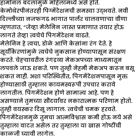
हार्मोनल बदलांमुळे महिलांमध्ये असे होते.
केमोथेरपीनंतरही पिग्मेंटेशनची समस्या उद्भवते. नवी
दिल्लीच्या नजफगढ भागात पार्लर चालवणाऱ्या वीणा
म्हणतात, “जेव्हा मेलेनिन जास्त प्रमाणात तयार होऊ
लागते तेव्हा त्वचेचे पिगमेंटेशन वाढते.
मेलेनिन हे त्वचा, डोळे आणि केसांना रंग देते. हे
सूर्यकिरणांमुळे त्वचेचे नुकसान होण्यापासून संरक्षण
करते. चेहऱ्यावरील रंगद्रव्य मेकअपच्या माध्यमातून
लपवले जाऊ शकते. पण तुम्ही नेहमी मेकअप करून बसू
शकत नाही. अशा परिस्थितीत, पिगमेंटेशनपासून मुक्त
होण्यासाठी तुम्हाला कायमस्वरूपी उपचार करावे
लागतील. पिगमेंटेशन होणे सामान्य आहे. पण हे
असण्याने तुमच्या सौंदर्यावर नकारात्मक परिणाम होतो.
तुम्ही वयस्कर दिसू लागाल. त्वचेची चमक हरवते.
पिगमेंटेशनमुळे तुमचा आत्मविश्वास कमी होऊ नये असे
तुम्हाला वाटत असेल तर तुम्हाला या खास गोष्टींची
काळजी घ्यावी लागेल.