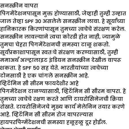
सनस्क्रीन वापरा
पिगमेंटेशनपासून मुक्त होण्यासाठी, जेव्हाही तुम्ही उन्हात
जाल तेव्हा SPF 30 असलेले सनस्क्रीन लावा. हे सूर्याच्या
हानिकारक किरणांपासून तुमच्या त्वचेचे संरक्षण करेल.
सनस्क्रीन लावल्याने त्वचा कोरडी होत नाही, ज्यामुळे
तुमचा चेहरा पिगमेंटेशनची समस्या टाळू शकतो.
सूर्यप्रकाशापासून स्वतःचे संरक्षण करण्यासाठी, तुम्ही
ममाअर्थ अल्ट्रालाइट इंडियन सनस्क्रीन देखील वापरू
शकता. हे SPF 50 सह येते. भारतीयांच्या त्वचेच्या
टोनसाठी हे एक चांगले सनस्क्रीन आहे.
व्हिटॅमिन सी सीरम फायदेशीर आहे
पिगमेंटेशन टाळण्यासाठी, व्हिटॅमिन सी सीरम वापरा. हे
तुमच्या त्वचेचे रक्षण करते आणि टायरोसिनेजची क्रिया
रोखते. टायरोसिनेजचे मुख्य कार्य मेलेनिन तयार करणे
आहे. व्हिटॅमिन सी सीरम रोज वापरल्यास
हायपरपिग्मेंटेशनची समस्या हळूहळू दूर होईल.