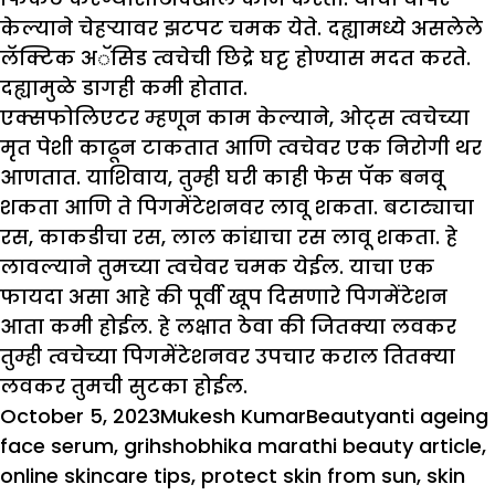
केल्याने चेहऱ्यावर झटपट चमक येते. दह्यामध्ये असलेले
लॅक्टिक अॅसिड त्वचेची छिद्रे घट्ट होण्यास मदत करते.
दह्यामुळे डागही कमी होतात.
एक्सफोलिएटर म्हणून काम केल्याने, ओट्स त्वचेच्या
मृत पेशी काढून टाकतात आणि त्वचेवर एक निरोगी थर
आणतात. याशिवाय, तुम्ही घरी काही फेस पॅक बनवू
शकता आणि ते पिगमेंटेशनवर लावू शकता. बटाट्याचा
रस, काकडीचा रस, लाल कांद्याचा रस लावू शकता. हे
लावल्याने तुमच्या त्वचेवर चमक येईल. याचा एक
फायदा असा आहे की पूर्वी खूप दिसणारे पिगमेंटेशन
आता कमी होईल. हे लक्षात ठेवा की जितक्या लवकर
तुम्ही त्वचेच्या पिगमेंटेशनवर उपचार कराल तितक्या
लवकर तुमची सुटका होईल.
Posted
Author
Categories
Tags
October 5, 2023
Mukesh Kumar
Beauty
anti ageing
on
face serum
,
grihshobhika marathi beauty article
,
online skincare tips
,
protect skin from sun
,
skin