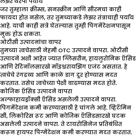
लेझर थेरपी पर्याय
जर तुम्हाला क्रीम्स, सनस्क्रीन आणि सीरमचा काही
फायदा होत नसेल, तर तुमच्याकडे लेझर तंत्राचाही पर्याय
आहे. याची काही सत्रे घेतल्यास तुम्ही पिगमेंटेशनपासून
मुक्त होऊ शकता.
ओटीसी उत्पादनांचा वापर
तुमच्या त्वचेसाठी नेहमी OTC उत्पादने वापरा. ओटीसी
उत्पादने अशी आहेत ज्यात ग्लिसरीन, हायलुरोनिक ऍसिड
आणि रेटिनॉलसारखे मॉइश्चरायझिंग एजंट असतात. हे
त्वचेचे रंगद्रव्य आणि काळे डाग दूर होण्यास मदत
करतात. तसेच त्वचेच्या पेशी वाढण्यास मदत होते.
कोजिक ऍसिड उत्पादने वापरा
अल्फाहायड्रॉक्सी ऍसिड असलेली उत्पादने वापरा.
पिगमेंटेशन कमी करण्यासाठी हे चांगले आहे. व्हिटॅमिन
सी, लिकोरिस रूट आणि कोजिक ऍसिडसारखे घटक
असलेली उत्पादने वापरा. ते टायरोसिनेज प्रतिबंधित
करून हायपर पिग्मेंटेशन कमी करण्यात मदत करतात.