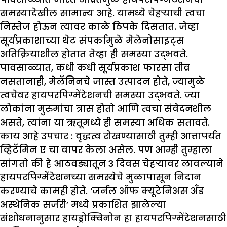
समस्यादेखील सामान्य आहे. यामध्ये चेहऱ्याची त्वचा
निस्तेज होऊन त्यावर काळे ठिपके दिसतात. जेव्हा
सूर्यप्रकाशाच्या थेट संपर्कामुळे मेलेनोसाइट्स
अतिक्रियाशील होतात तेव्हा ही समस्या उद्भवते.
पावसाळ्यात, कधी कधी सूर्यप्रकाश फारसा तीव्र
नसतानाही, मेलॅनिनचे जास्त उत्पादन होते, ज्यामुळे
त्वचेवर हायपरपिग्मेंटेशनची समस्या उद्भवते. ज्या
लोकांना मुरुमांचा त्रास होतो आणि त्वचा संवेदनशील
असते, त्यांना या ऋतूमध्ये ही समस्या अधिक सतावते.
काय आहे उपचार :
वृद्धत्व रोखण्यासाठी तुम्ही आत्तापर्यंत
व्हिटॅमिन ए चा वापर केला असेल. पण आम्ही तुम्हाला
सांगतो की हे आठवड्यातून 3 दिवस चेहऱ्यावर लावल्याने
हायपरपिग्मेंटेशनच्या समस्येचे मुळापासून निदान
करण्याचे कामही होते. ‘जर्नल ऑफ क्यूटेनिअस अँड
अस्थेनिक सर्जरी’ मध्ये प्रकाशित झालेल्या
संशोधनानुसार हायड्रोक्विनोन हा हायपरपिग्मेंटेशनसाठी