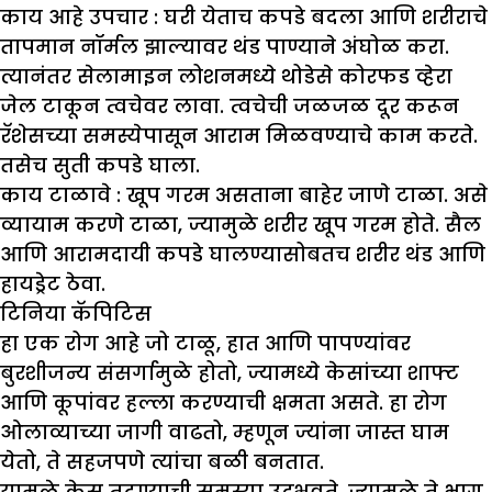
काय आहे उपचार :
घरी येताच कपडे बदला आणि शरीराचे
तापमान नॉर्मल झाल्यावर थंड पाण्याने अंघोळ करा.
त्यानंतर सेलामाइन लोशनमध्ये थोडेसे कोरफड व्हेरा
जेल टाकून त्वचेवर लावा. त्वचेची जळजळ दूर करून
रॅशेसच्या समस्येपासून आराम मिळवण्याचे काम करते.
तसेच सुती कपडे घाला.
काय टाळावे :
खूप गरम असताना बाहेर जाणे टाळा. असे
व्यायाम करणे टाळा, ज्यामुळे शरीर खूप गरम होते. सैल
आणि आरामदायी कपडे घालण्यासोबतच शरीर थंड आणि
हायड्रेट ठेवा.
टिनिया कॅपिटिस
हा एक रोग आहे जो टाळू, हात आणि पापण्यांवर
बुरशीजन्य संसर्गामुळे होतो, ज्यामध्ये केसांच्या शाफ्ट
आणि कूपांवर हल्ला करण्याची क्षमता असते. हा रोग
ओलाव्याच्या जागी वाढतो, म्हणून ज्यांना जास्त घाम
येतो, ते सहजपणे त्यांचा बळी बनतात.
यामुळे केस तुटण्याची समस्या उद्भवते, ज्यामुळे ते भाग