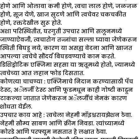
होणे आणि ओलावा कमी होणे, त्वचा लाल होणे, जळजळ
होणे, सूज येणे, खाज सुटणे आणि त्वचेवर चकचकीत
होणे, रक्तदेखील सुरू होते.
अशा परिस्थितीत, घरगुती उपचार आणि सलूनमध्ये
जाण्याऐवजी, त्वचारोग तज्ज्ञांचा सल्ला घ्यावा जेणेकरून
स्थिती बिघडू नये, कारण या असह्य वेदना आणि खाजत
आपल्या त्वचेचे सौंदर्य बिघडवण्याचे काम करते.
डिशिड्रोटिक एक्जिमा सहसा या ऋतूमध्ये होतो, ज्यामध्ये
त्वचेच्या आत लहान फोड दिसतात.
कोणत्या चाचण्या :
एक्जिमाचे निदान करण्यासाठी पॅच
टेस्ट, अॅलर्जी टेस्ट आणि फूडमधून काही गोष्टी काढून
टाकल्या जातात जेणेकरून अॅलर्जीचं नेमकं कारण
शोधता येईल.
उपचार काय आहे :
त्वचेला नेहमी मॉइश्चरायझेशन ठेवा.
नेहमी सौम्य साबण आणि क्रीम निवडा. त्यांच्यामध्ये
कोरडे आणि परफ्यूम नसतात हे लक्षात ठेवा.