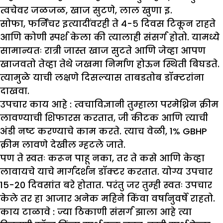
त्वचेवर जळजळ, खाज सुटणे, लाल खुणा इ.
सोफा, फर्निचर इत्यादींवरही ते ४-५ दिवस टिकून राहते
आणि कोणी स्पर्श केला की त्यालाही संसर्ग होतो. यामध्ये
सामान्यतः रात्री जास्त खाज सुटते आणि जेव्हा आपण
खाजवतो तेव्हा तेथे जखमा निर्माण होऊन स्थिती बिघडते.
त्यामुळे याची लक्षणे दिसल्यास ताबडतोब डॉक्टरांना
दाखवा.
उपचार काय आहे :
त्वचाविज्ञानी तुम्हाला परमेथ्रिन क्रीम
लावण्याची शिफारस करतात, जी कीटक आणि त्याची
अंडी नष्ट करण्याचे काम करते. त्याच वेळी, 1% GBHP
क्रीम लावणे देखील म्हटले जाते.
पण ते स्वतः करून पाहू नका, तर ते कसे आणि केव्हा
लावायचे याचे मार्गदर्शन डॉक्टर करतात. योग्य उपचार
15-20 दिवसांत बरे होतात. परंतु जर तुम्ही स्वतः उपचार
केले तर हा आजार अनेक महिने किंवा वर्षानुवर्षे राहतो.
काय टाळावे :
ज्या ठिकाणी संसर्ग झाला आहे त्या