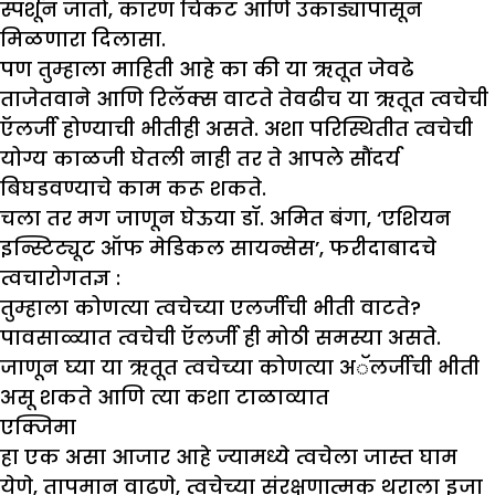
स्पर्शून जातो, कारण चिकट आणि उकाड्यापासून
मिळणारा दिलासा.
पण तुम्हाला माहिती आहे का की या ऋतूत जेवढे
ताजेतवाने आणि रिलॅक्स वाटते तेवढीच या ऋतूत त्वचेची
ऍलर्जी होण्याची भीतीही असते. अशा परिस्थितीत त्वचेची
योग्य काळजी घेतली नाही तर ते आपले सौंदर्य
बिघडवण्याचे काम करू शकते.
चला तर मग जाणून घेऊया डॉ. अमित बंगा, ‘एशियन
इन्स्टिट्यूट ऑफ मेडिकल सायन्सेस’, फरीदाबादचे
त्वचारोगतज्ञ :
तुम्हाला कोणत्या त्वचेच्या एलर्जीची भीती वाटते
?
पावसाळ्यात त्वचेची ऍलर्जी ही मोठी समस्या असते.
जाणून घ्या या ऋतूत त्वचेच्या कोणत्या अॅलर्जीची भीती
असू शकते आणि त्या कशा टाळाव्यात
एक्जिमा
हा एक असा आजार आहे ज्यामध्ये त्वचेला जास्त घाम
येणे, तापमान वाढणे, त्वचेच्या संरक्षणात्मक थराला इजा