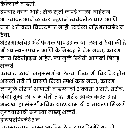
केल्याने वाढतो.
उपचार काय आहे :
सैल सुती कपडे घाला. बाहेरून
आल्यावर आंघोळ करा म्हणजे त्वचेवरील घाण आणि
घाम शरीराला चिकटणार नाही. त्वचेला मॉइश्चरायझेशन
ठेवा.
अंडरआर्म्सवर अँटीफंगल पावडर लावा. लक्षात ठेवा की हे
औषध स्व-उपचार आणि केमिस्टद्वारे घेऊ नका, कारण
त्यात स्टिरॉइड्स आहेत, ज्यामुळे स्थिती आणखी बिघडू
शकते.
काय टाळावे :
जंतुसंसर्ग झालेल्या ठिकाणी चिडचिड होत
असली तरी ती घासणे किंवा स्पर्श करू नका, कारण
त्यामुळे संसर्ग आणखी वाढण्याची शक्यता असते. तसेच,
जेव्हा तुम्हाला घाम येतो तेव्हा शरीर स्वच्छ करत राहा,
अन्यथा हा संसर्ग अधिक वाढण्यासाठी वातावरण मिळणे
तुमच्यासाठी समस्या वाढवू शकते.
हायपरपिग्मेंटेशन
पावसाळ्यात जास्त आर्द्रतेमुळे हायपरपिग्मेंटेशनची