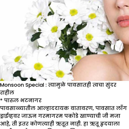
Monsoon Special : त्यामुळे पावसातही त्वचा सुंदर
राहील
*
पारुल भटनागर
पावसाळ्यातील आल्हाददायक वातावरण, पावसात लाँग
ड्राईव्हवर जाऊन गरमागरम पकोडे खाण्याची जी मजा
आहे, ती इतर कोणत्याही ऋतूत नाही. हा ऋतू हृदयाला