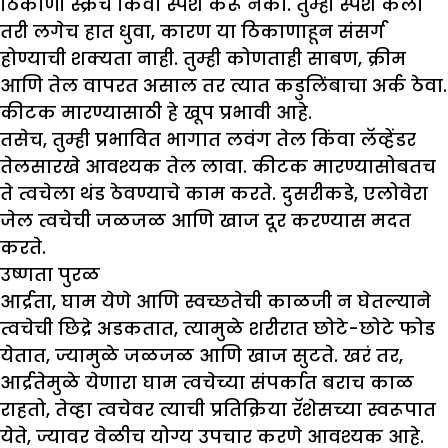
ठिकाणी स्क्रॅच किंवा स्पर्श करू नका. तुम्ही स्पर्श केला
तरी लगेच हात धुवा, कारण या ठिकाणाहून संसर्ग
होण्याची शक्यता नाही. तुम्ही कोणताही साबण, क्रीम
आणि तेल वापरत असाल तर त्यात कडुलिंबाचा अर्क ठेवा.
कीटक मारण्यासाठी हे खूप प्रभावी आहे.
तसेच, तुम्ही प्रभावित भागात लवंग तेल किंवा लॅव्हेंडर
तेलसारखे आवश्यक तेल लावा. कीटक मारण्यासोबतच
ते त्वचेला थंड ठेवण्याचे काम करते. दुसरीकडे, एलोवेरा
जेल त्वचेची जळजळ आणि खाज दूर करण्यास मदत
करते.
उष्णता पुरळ
आर्द्रता, घाम येणे आणि स्वच्छतेची काळजी न घेतल्याने
त्वचेची छिद्रे अडकतात, त्यामुळे शरीरात छोटे-छोटे फोड
येतात, ज्यामुळे जळजळ आणि खाज सुटते. खरं तर,
आर्द्रतेमुळे येणारा घाम त्वचेच्या संपर्कात बराच काळ
राहतो, तेव्हा त्वचेवर त्याची प्रतिक्रिया रॅशेसच्या स्वरूपात
येते, ज्यावर वेळीच योग्य उपचार करणे आवश्यक आहे.