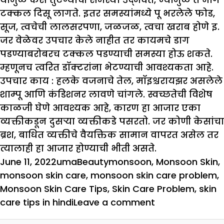
टक्कल दिसू लागते. इतर समस्यांमध्ये पू भरलेले फोड,
सूज, त्वचेची लालसरपणा, जळजळ, त्वचा खराब होणे इ.
जर वेळेवर उपचार केले नाहीत तर कायमचे डाग
पडण्याबरोबरच टक्कल पडण्याची समस्या होऊ शकते.
म्हणूनच त्वरित डॉक्टरांना भेटण्याची आवश्यकता आहे.
उपचार काय :
हलके वजनाचे तेल, मॉइश्चरायझर असलेले
शाम्पू आणि कंडिशनर लावणे चांगले. स्वच्छतेची विशेष
काळजी घेणे आवश्यक आहे, कारण हा आजार एका
व्यक्तीकडून दुसऱ्या व्यक्तीकडे पसरतो. जर कोणी केसांचा
ब्रश, बाधित व्यक्तीचे वैयक्तिक सामान वापरत असेल तर
त्यालाही हा आजार होण्याची भीती असते.
Posted
Author
Categories
Tags
June 11, 2022
uma
Beauty
monsoon
,
Monsoon Skin
,
on
monsoon skin care
,
monsoon skin care problem
,
Monsoon Skin Care Tips
,
Skin Care Problem
,
skin
on
care tips in hindi
Leave a comment
Monsoon