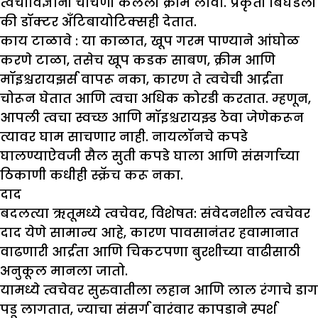
त्वचाविज्ञानी चाचणी केलेली क्रीम लावा. प्रकृती बिघडली
की डॉक्टर अँटिबायोटिक्सही देतात.
काय टाळावे :
या काळात, खूप गरम पाण्याने आंघोळ
करणे टाळा, तसेच खूप कडक साबण, क्रीम आणि
मॉइश्चरायझर्स वापरू नका, कारण ते त्वचेची आर्द्रता
चोरून घेतात आणि त्वचा अधिक कोरडी करतात. म्हणून,
आपली त्वचा स्वच्छ आणि मॉइश्चरायझ्ड ठेवा जेणेकरून
त्यावर घाम साचणार नाही. नायलॉनचे कपडे
घालण्याऐवजी सैल सुती कपडे घाला आणि संसर्गाच्या
ठिकाणी कधीही स्क्रॅच करू नका.
दाद
बदलत्या ऋतूमध्ये त्वचेवर, विशेषत: संवेदनशील त्वचेवर
दाद येणे सामान्य आहे, कारण पावसानंतर हवामानात
वाढणारी आर्द्रता आणि चिकटपणा बुरशीच्या वाढीसाठी
अनुकूल मानला जातो.
यामध्ये त्वचेवर सुरुवातीला लहान आणि लाल रंगाचे डाग
पडू लागतात, ज्याचा संसर्ग वारंवार कापडाने स्पर्श