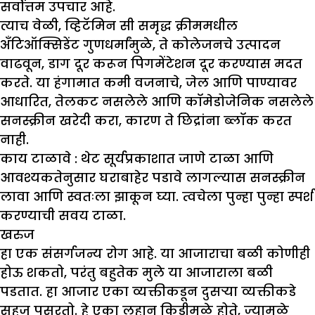
सर्वोत्तम उपचार आहे.
त्याच वेळी, व्हिटॅमिन सी समृद्ध क्रीममधील
अँटिऑक्सिडेंट गुणधर्मांमुळे, ते कोलेजनचे उत्पादन
वाढवून, डाग दूर करून पिगमेंटेशन दूर करण्यास मदत
करते. या हंगामात कमी वजनाचे, जेल आणि पाण्यावर
आधारित, तेलकट नसलेले आणि कॉमेडोजेनिक नसलेले
सनस्क्रीन खरेदी करा, कारण ते छिद्रांना ब्लॉक करत
नाही.
काय टाळावे :
थेट सूर्यप्रकाशात जाणे टाळा आणि
आवश्यकतेनुसार घराबाहेर पडावे लागल्यास सनस्क्रीन
लावा आणि स्वतःला झाकून घ्या. त्वचेला पुन्हा पुन्हा स्पर्श
करण्याची सवय टाळा.
खरुज
हा एक संसर्गजन्य रोग आहे. या आजाराचा बळी कोणीही
होऊ शकतो, परंतु बहुतेक मुले या आजाराला बळी
पडतात. हा आजार एका व्यक्तीकडून दुसऱ्या व्यक्तीकडे
सहज पसरतो. हे एका लहान किडीमुळे होते, ज्यामुळे