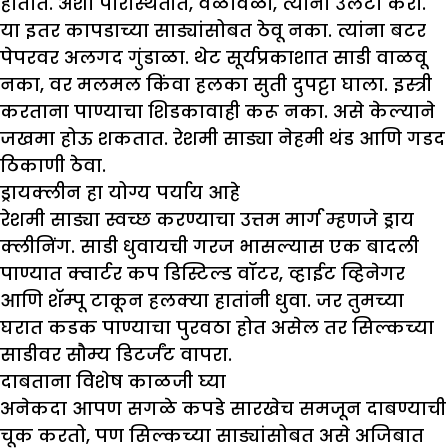
होतात. अशा परिस्थितीत, वेळोवेळी, त्यांना उलटा करा.
या इतर कापडाच्या साड्यांसोबत ठेवू नका. त्यांना बटर
पेपरवर अलगद गुंडाळा. थेट सूर्यप्रकाशात साडी वाळवू
नका, वर मलमल किंवा हलका सुती दुपट्टा घाला. इस्त्री
करताना पाण्याचा शिडकावाही करू नका. असे केल्याने
जखमा होऊ शकतात. रेशमी साड्या नेहमी थंड आणि गडद
ठिकाणी ठेवा.
ड्रायक्लीन हा योग्य पर्याय आहे
रेशमी साड्या स्वच्छ करण्याचा उत्तम मार्ग म्हणजे ड्राय
क्लीनिंग. साडी धुवायची गरज भासल्यास एक बादली
पाण्यात क्वार्टर कप डिस्टिल्ड वॉटर, व्हाईट व्हिनेगर
आणि शॅम्पू टाकून हलक्या हातांनी धुवा. जर तुमच्या
घरात कडक पाण्याचा पुरवठा होत असेल तर सिल्कच्या
साडीवर सौम्य डिटर्जंट वापरा.
दाबताना विशेष काळजी घ्या
अनेकदा आपण सगळे कपडे सारखेच समजून दाबण्याची
चूक करतो, पण सिल्कच्या साड्यांसोबत असे अजिबात