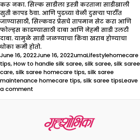
करू नका. सिल्क साडीला इस्त्री करताना साडीखाली
सुती कापड ठेवा. आणि पुढच्या वेळी दुसर्‍या पार्टीत
जाण्यासाठी, सिल्कवर प्रेसचे तापमान सेट करा आणि
फोल्ड्स काढण्यासाठी दाबा आणि नेहमी साडी उलटी
दाबा. यामुळे साडी जळण्याचा किंवा खराब होण्याचा
धोका कमी होतो.
Posted
Author
Categories
Tags
June 16, 2022
June 16, 2022
uma
Lifestyle
homecare
on
tips
,
How to handle silk saree
,
silk saree
,
silk saree
care
,
silk saree homecare tips
,
silk saree
maintenance homecare tips
,
silk saree tips
Leave
on
a comment
Monsoon
Special
:
6
टिप्स
: