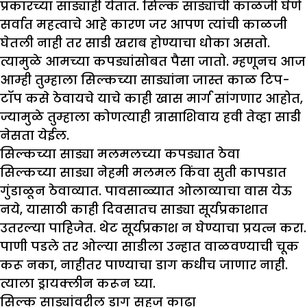
प्रकारच्या साड्याही येतात. सिल्क साड्यांची काळजी घेणे
सर्वात महत्वाचे आहे कारण जर आपण त्यांची काळजी
घेतली नाही तर साडी खराब होण्याचा धोका असतो.
त्यामुळे आमच्या कपड्यांसोबत पैसा जातो. म्हणूनच आज
आम्ही तुम्हाला सिल्कच्या साड्यांना जास्त काळ टिप-
टॉप कसे ठेवायचे याचे काही खास मार्ग सांगणार आहोत,
ज्यामुळे तुम्हाला कोणत्याही त्रासाशिवाय हवी तेव्हा साडी
नेसता येईल.
सिल्कच्या साड्या मलमलच्या कपड्यात ठेवा
सिल्कच्या साड्या नेहमी मलमल किंवा सुती कापडात
गुंडाळून ठेवाव्यात. पावसाळ्यात ओलाव्याचा वास येऊ
नये, यासाठी काही दिवसातच साड्या सूर्यप्रकाशात
उतरल्या पाहिजेत. थेट सूर्यप्रकाश न घेण्याचा प्रयत्न करा.
पाणी पडले तर ओल्या साडीला उन्हात वाळवण्याची चूक
करू नका, नाहीतर पाण्याचा डाग कधीच जाणार नाही.
त्याला ड्रायक्लीन करून घ्या.
सिल्क साड्यांवरील डाग सहज काढा