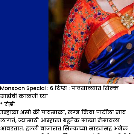
Monsoon Special : 6 टिप्स : पावसाळ्यात सिल्क
साडीची काळजी घ्या
* रोझी
उन्हाळा असो की पावसाळा, लग्न किंवा पार्टीला जावं
लागतं, ज्यासाठी आम्हाला बहुतेक साड्या नेसायला
आवडतात. हल्ली बाजारात सिल्कच्या साड्यांसह अनेक