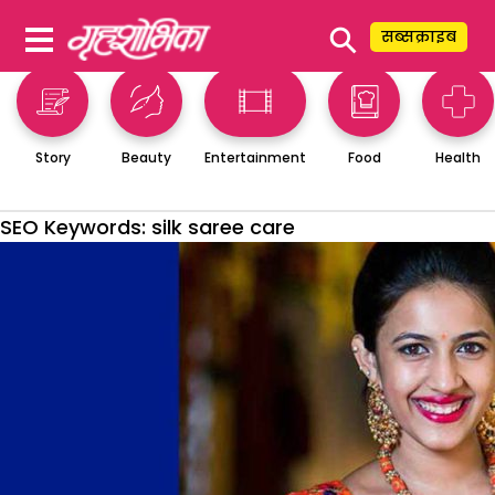
⚲
सब्सक्राइब
Story
Beauty
Entertainment
Food
Health
SEO Keywords:
silk saree care