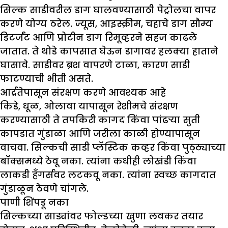
सिल्क साडीवरील डाग घालवण्यासाठी पेट्रोलचा वापर
करणे योग्य ठरेल. ज्यूस, आइस्क्रीम, चहाचे डाग सौम्य
डिटर्जंट आणि प्रोटीन डाग रिमूव्हरने सहज काढले
जातात. ते थोडे कापसात घेऊन डागावर हलक्या हाताने
घासावे. साडीवर ब्रश वापरणे टाळा, कारण साडी
फाटण्याची भीती असते.
आर्द्रतेपासून संरक्षण करणे आवश्यक आहे
किडे, धूळ, ओलावा यापासून रेशीमचे संरक्षण
करण्यासाठी ते तपकिरी कागद किंवा पांढर्‍या सुती
कापडात गुंडाळा आणि जरीला काळी होण्यापासून
वाचवा. सिल्कची साडी प्लॅस्टिक कव्हर किंवा पुठ्ठ्याच्या
बॉक्समध्ये ठेवू नका. त्यांना कधीही लोखंडी किंवा
लाकडी हँगर्सवर लटकवू नका. त्यांना स्वच्छ कागदात
गुंडाळून ठेवणे चांगले.
पाणी शिंपडू नका
सिल्कच्या साड्यांवर फोल्डच्या खुणा लवकर तयार