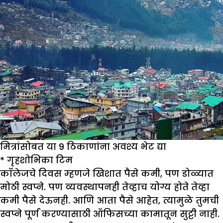
मित्रांसोबत या 9 ठिकाणांना अवश्य भेट द्या
*
गृहशो
भिका
टिम
कॉलेजचे दिवस म्हणजे खिशात पैसे कमी, पण डोळ्यात
मोठी स्वप्ने. पण व्यवस्थापनही तेव्हाच योग्य होते तेव्हा
कमी पैसे देऊनही. आणि आता पैसे आहेत, त्यामुळे तुमची
स्वप्ने पूर्ण करण्यासाठी ऑफिसच्या कामातून सुट्टी नाही.