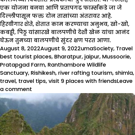
एक योजना बनवा आणि प्रतापगढ फार्म्सकडे जा जे
दिल्लीपासून फक्त दोन तासांच्या अंतरावर आहे.
हिरवीगार शेते, शेतात काम करण्याचा अनुभव, खो-खो,
कबड्डी, पिठू यांसारखे बालपणीचे देशी खेळ यांचा आनंद
घेऊन तुमच्या बालपणीचे सुंदर क्षण परत आणा.
Posted
Author
Categories
August 8, 2022
August 9, 2022
uma
Society
,
Travel
on
best tourist places
,
Bharatpur
,
jaipur
,
Mussoorie
,
Pratapgad Farm
,
Ranthambore Wildlife
Sanctuary
,
Rishikesh
,
river rafting tourism
,
shimla
,
travel
,
travel tips
,
visit 9 places with friends
Leave
on
a comment
मित्रांसोबत
या
9
ठिकाणांना
अवश्य