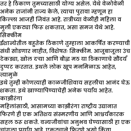
तर हे ठिकाण तुमच्यासाठी योग्य असेल. येथे वेळोवेळी
अनेक राजांनी राज्य केले, त्याचा पुरावा म्हणून हा
किल्ला आजही जिवंत आहे. रात्रीच्या वेळीही महिला व
मुली एकट्या फिरू शकतात, असा समज येथे आहे.
सिक्कीम
ईशान्येतील बहुतेक ठिकाणे तुम्हाला आकर्षित करण्याची
संधी सोडणार नाहीत, विशेषतः सिक्कीम. आजूबाजूला उंच
टेकड्या, खोल दऱ्या आणि बौद्ध मठ या ठिकाणाचे सौंदर्य
दुप्पट करतात. इथले लोक खूप मनमिळाऊ आहेत,
त्यामुळे
इथे तुम्ही कोणत्याही काळजीशिवाय सहलीचा आनंद घेऊ
शकता. इथे खाण्यापिण्याचेही अनेक पर्याय आहेत.
काझीरंगा
महिलांसाठी, आसामच्या काझीरंगा राष्ट्रीय उद्यानात
फिरणे ही एक अतिशय संस्मरणीय आणि आश्चर्यकारक
सहल ठरू शकते. वन्यजीवांचा अनुभव घेण्यासाठी हा एक
चांगला पर्याय आहे. एकट्याने फिरणे असो किंवा