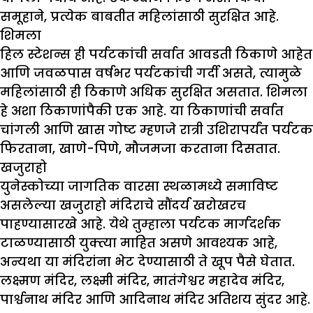
समूहाने, प्रत्येक बाबतीत महिलांसाठी सुरक्षित आहे.
शिमला
हिल स्टेशन्स ही पर्यटकांची सर्वात आवडती ठिकाणे आहेत
आणि जवळपास वर्षभर पर्यटकांची गर्दी असते, त्यामुळे
महिलांसाठी ही ठिकाणे अधिक सुरक्षित असतात. शिमला
हे अशा ठिकाणांपैकी एक आहे. या ठिकाणांची सर्वात
चांगली आणि खास गोष्ट म्हणजे रात्री उशिरापर्यंत पर्यटक
फिरताना, खाणे-पिणे, मौजमजा करताना दिसतात.
खजुराहो
युनेस्कोच्या जागतिक वारसा स्थळामध्ये समाविष्ट
असलेल्या खजुराहो मंदिराचे सौंदर्य खरोखरच
पाहण्यासारखे आहे. येथे तुम्हाला पर्यटक मार्गदर्शक
टाळण्यासाठी युक्त्या माहित असणे आवश्यक आहे,
अन्यथा या मंदिरांना भेट देण्यासाठी ते खूप पैसे घेतात.
लक्ष्मण मंदिर, लक्ष्मी मंदिर, मातंगेश्वर महादेव मंदिर,
पार्श्वनाथ मंदिर आणि आदिनाथ मंदिर अतिशय सुंदर आहे.