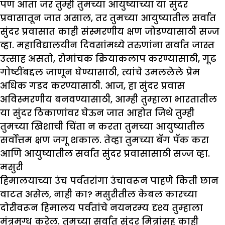
पण आता जर तुम्ही तुमच्या आयुष्याच्या या सुंदर
प्रवासातून जात असाल, तर तुमच्या आयुष्यातील सर्वात
सुंदर प्रवासात काही संस्मरणीय क्षण जोडण्यासाठी सज्ज
व्हा. महाविद्यालयीन दिवसांमध्ये तरुणांना सर्वात जास्त
उत्साह असतो, रोमांचक क्रियाकलाप करण्यासाठी, गूढ
गोष्टींबद्दल जाणून घेण्यासाठी, त्यांचे उमललेले प्रेम
अधिक गडद करण्यासाठी. आज, हा सुंदर प्रवास
अविस्मरणीय बनवण्यासाठी, आम्ही तुम्हाला भारतातील
या सुंदर ठिकाणांवर घेऊन जात आहोत जिथे तुम्ही
तुमच्या खिशाची चिंता न करता तुमच्या आयुष्यातील
सर्वोत्तम क्षण जगू शकाल. तेव्हा तुमच्या बॅग पॅक करा
आणि आयुष्यातील सर्वात सुंदर प्रवासासाठी सज्ज व्हा.
मसुरी
हिमालयाच्या उंच पर्वतरांगा उंचावरून पाहणे किती छान
वाटत असेल, नाही का? मसुरीतील केबल कारच्या
दोरीवरून हिमालय पर्वतांचे नयनरम्य दृश्य तुम्हाला
मंत्रमुग्ध करेल. तुमच्या सर्वात सुंदर मित्रांसह काही