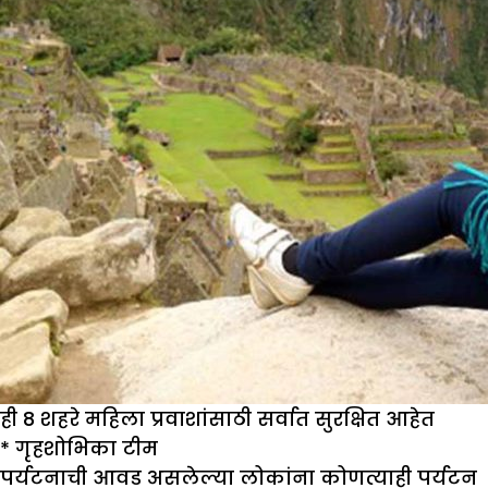
भेट
द्या
ही 8 शहरे महिला प्रवाशांसाठी सर्वात सुरक्षित आहेत
*
गृहशो
भिका
टीम
पर्यटनाची आवड असलेल्या लोकांना कोणत्याही पर्यटन