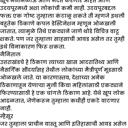
खूप मनमिळाऊ आणि मदत करणारे आहेत आणि
उदयपूरमध्ये अशा लोकांची कमी नाही. उदयपूरबद्दल
फक्त एक गोष्ट तुम्हाला कंटाळू शकते ती म्हणजे इथली
बहुतेक ठिकाणे कपल डेस्टिनेशन म्हणून ओळखली
जातात, त्यामुळे तिथे एकट्याने जाणे थोडे विचित्र वाटू
शकते. पण जर तुम्हाला साहसाची आवड असेल तर तुम्ही
इथे विनाकारण फिरू शकता.
नैनिताल
उत्तराखंडचे हे ठिकाण त्याच्या खास आदरातिथ्य आणि
नैसर्गिक सौंदर्यासह तेथील लोकांच्या मैत्रीपूर्ण मूडसाठी
ओळखले जाते. या कारणास्तव, देशाच्या अनेक
ठिकाणाहून येणाऱ्या मुली किंवा महिलांसाठी एकट्याने
फिरण्यासाठी हे एक चांगले ठिकाण आहे. येथे खूप लोक
आढळतात, जेणेकरून तुम्हाला कधीही एकटे वाटणार
नाही.
म्हैसूर
जर तुम्हाला प्राचीन वास्तू आणि इतिहासाची आवड असेल