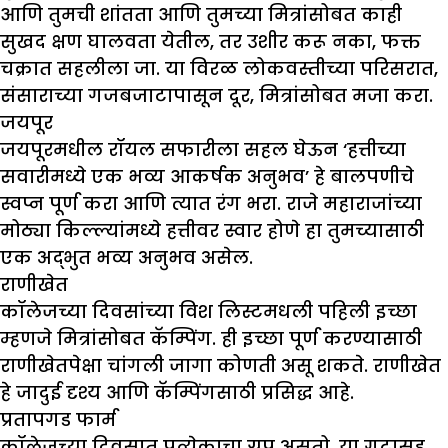
आणि तुमची शांतता आणि तुमच्या मित्रांसोबत काही
सुखद क्षण घालवता येतील, तर उशीर करू नका, फक्त
चक्रात सहलीला जा. या विरळ लोकवस्तीच्या परिसरात,
संसाराच्या गजबजाटापासून दूर, मित्रांसोबत मजा करा.
जयपूर
जयपूरमधील रॉयल सफारीला सहल घेऊन ‘हत्तीच्या
सवारीमध्ये एक भव्य आकर्षक अनुभव’ हे बालपणीचे
स्वप्न पूर्ण करा आणि त्यात रंग भरा. राजे महाराजांच्या
मोठ्या किल्ल्यांमध्ये हत्तीवर स्वार होणे हा तुमच्यासाठी
एक अद्भुत भव्य अनुभव असेल.
राणीखेत
कॉलेजच्या दिवसांच्या विश लिस्टमधली पहिली इच्छा
म्हणजे मित्रांसोबत कॅम्पिंग. ही इच्छा पूर्ण करण्यासाठी
राणीखेतपेक्षा चांगली जागा कोणती असू शकते. राणीखेत
हे जादुई दृश्य आणि कॅम्पिंगसाठी प्रसिद्ध आहे.
प्रतापगड फार्म
कॉलेजच्या दिवसात प्रत्येकाचा ग्रुप असतो. या गटासह