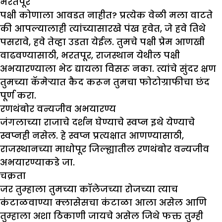
भरतपूर
पक्षी कोणाला आवडत नाहीत? प्रत्येक वेळी मला वाटते
की आपल्यालाही त्यांच्यासारखे पंख हवेत, जे हवे तिथे
पसरावे, हवे तेव्हा उडता येईल. तुमचे पक्षी प्रेम आणखी
वाढवण्यासाठी, भरतपूर, राजस्थान येथील पक्षी
अभयारण्याला भेट द्यायला विसरू नका. त्यांचे सुंदर क्षण
तुमच्या कॅमेऱ्यात कैद करून तुमचा फोटोग्राफीचा छंद
पूर्ण करा.
रणथंबोर वन्यजीव अभयारण्य
जंगलाच्या राजाचे दर्शन घेण्याचे स्वप्न इथे येण्याचे
स्वप्नही नसेल. हे स्वप्न प्रत्यक्षात आणण्यासाठी,
राजस्थानच्या माधोपूर जिल्ह्यातील रणथंबोर वन्यजीव
अभयारण्याकडे जा.
चक्रता
जर तुम्हाला तुमच्या कॉलेजच्या रोजच्या त्याच
कंटाळवाण्या क्लासेसचा कंटाळा आला असेल आणि
तुम्हाला अशा ठिकाणी जायचे असेल जिथे फक्त तुम्ही