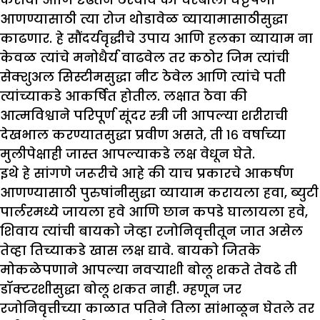
आणण्यासाठी त्या रोज थोडावेळ व्यायामासाठीसुद्धा
काढणार. हे सौंदर्यवृद्धीचे उपाय आणि हलका व्यायाम ना
केवळ त्यांचे मनोधैर्य वाढवेल तर कठोर जिम त्यांची
सेक्शुअल सिस्टीमसुद्धा नीट ठेवेल आणि त्यांचे पती
त्यांच्याकडे आकर्षित होतील. लक्षात ठेवा की
आत्मविश्वाने परिपूर्ण सूंदर स्त्री जी आपल्या शरीराची
देखभाल करण्यातसुद्धा प्रवीण असते, ती १६ वर्षाच्या
मुलीपेक्षाही जास्त आपल्याकडे लक्ष वेधून घेते.
इथे हे सांगणे जरूरीचे आहे की याच प्रकारचे आकर्षण
आणण्यासाठी पुरुषांनीसुद्धा व्यायाम करायला हवा, ब्युटी
पार्लरमध्ये जायला हवे आणि छान कपडे घालायला हवे,
शिवाय त्यांची बायको जेव्हा रजोनिवृत्तीतून जात असेल
तेव्हा तिच्याकडे खास लक्ष द्यावे. बायको जितके
मोकळेपणाने आपल्या नवऱ्याशी बोलू शकते तेवढे ती
डॉक्टरशीसुद्धा बोलू शकत नाही. म्हणून जर
रजोनिवृत्तीच्या काळात पतिने तिला सांभाळून घेतले तर