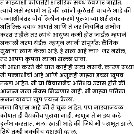
ते माझ्याशी कोणतेही शारीरिक संबंध ठेवणार नाहीत.
त्यांचे असे म्हणणे आहे की त्यांनी कुठेतरी वाचले आहे की
पन्नाशीनंतर वीर्य रिलीज करणे पुरुषाच्या शरीरावर
अतिरिक्त दबाव आणते आणि ते जर नियमित संभोग
करत राहीले तर त्यांचे आयुष्य कमी होत जाईल म्हणजे
अकाली मरण येईल. म्हणून त्यांनी संपूर्णत: लैंगिक
सुखाचा त्याग केला आहे. हे सत्य आहे का? जर नसेल,
तर आपण कृपया त्यांना सल्ला द्यावा.
मी आशा करते की यात काहीही सत्य नसावे, कारण सध्या
मी पन्नाशीची आहे आणि अजूनही माझ्या इच्छा खूपच
तरुण आहेत. मी या विचारानेच अतिशय उदास होते की
आजन्म मला सेक्स मिळणार नाही. मी माझ्या पतिला
समजावायचा खूप प्रयत्न केला.
मला विश्वास आहे की ते चूक आहेत. पण माझ्याजवळ
कोणताही वैद्यकीय पुरावा नाही, म्हणून ते माझ्याकडे
दुर्लक्ष करतात. मला खात्री आहे की जिथे मी पराभूत झाले,
तिथे तुम्ही नक्कीच यशस्वी व्हाल.