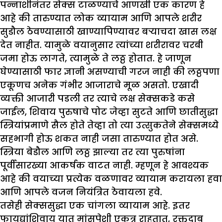
पन्नाशीनंतर सेक्स टाळण्याचे आणखी एक कारण हे
आहे की तारुण्यात लोक व्यायाम आणि आपले शरीर
सुडौल ठेवण्यासाठी खाण्यापिण्यावर बऱ्याचदा खास लक्ष
देत नाहीत. यामुळे वयानुसार त्यांच्या शरीरावर चरबी
जमा होऊ लागते, त्यामुळे ते लठ्ठ होतात. हे जाणून
घेण्यासाठी फार ज्ञानी असण्याची गरज नाही की लठ्ठपणा
एकूणच अनेक गंभीर आजाराचे मूळ असतो. एखादी
व्यक्ती आजारी पडली तर त्याचे लक्ष सेक्सकडे कसे
जाईल, शिवाय पुरुषाचे पोट जेव्हा सुटते आणि छातीसुद्धा
स्त्रियांप्रमाणे सैल होते तेव्हा तो त्या उत्सुकतेने सेक्समध्ये
सहभागी होऊ शकत नाही जसा तारुण्यात होत असे.
स्त्रिया बेडौल आणि लठ्ठ झाल्या तर त्या पुरुषांना
पूर्वीसारख्या आकर्षक वाटत नाही. म्हणून हे आवश्यक
आहे की वयाच्या प्रत्येक वळणावर व्यायाम करायला हवा
आणि आपले वजन नियंत्रित ठेवायला हवे.
तसेही सेक्ससुद्धा एक चांगला व्यायाम आहे. इतर
फायद्यांशिवाय यात मांसपेशी एकत्र राहतात, रक्तदाब