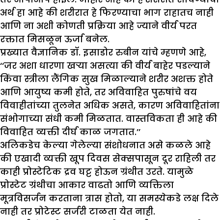
अर्थ हा आहे की शरीरात हे फिरण्याचा भाग राहातच नाही
आणि ना अशी कोणती प्रक्रिया आहे ज्याने वीर्य परत
रक्तात मिसळून ऊर्जा बनेल.
प्रख्यात वैज्ञानिक डॉ. इसाडोर रुबीन यांचे म्हणणे आहे,
‘‘जर अशा धारणा खऱ्या असत्या की वीर्य बाहेर पडल्याने
किंवा स्त्रीला लैंगिक सुख मिळाल्याने शरीर अशक्त होते
आणि आयुष्य कमी होते, तर अविवाहित पुरुषांचे वय
विवाहीतांच्या तुलनेत अधिक असते, कारण अविवाहितांना
संभोगाच्या संधी कमी मिळतात. वास्तविकता ही आहे की
विवाहित व्यक्ती दीर्घ काळ जगतात.’’
अलिकडेच केल्या गेलेल्या संशोधनात असे कळले आहे
की एखादी व्यक्ती खूप दिवस सेक्सपासून दूर राहिली तर
काही प्रोस्टेटिक द्रव घट्ट होऊन ग्रंथीत उरते. यामुळे
प्रोस्टेट ग्रंथीचा आकार वाढतो आणि व्यक्तिला
मूत्रविसर्जन करताना त्रास होतो, या समस्येकडे लक्ष दिले
नाही तर प्रोटेस्ट सर्जरी टाळता येत नाही.