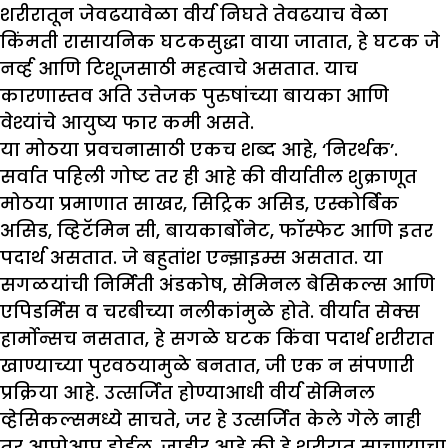
शरीरातून जेवढयावेळा वीर्य निघते तेवढयाच वेळा
किंमती रासायनिक घटकसुद्धा वाया जातात, हे घटक जे
नर्व्ह आणि टिशूजसाठी महत्वाचे असतात. याच
कारणास्तव अति उत्तेजक पुरुषांच्या बायका आणि
वेश्यांचे आयुष्य फार कमी असते.
या मोठया प्रवचनासाठी एकच शब्द आहे, ‘निरर्थक’.
सर्वात पहिली गोष्ट तर ही आहे की वीर्यातील शुक्राणूत
मोठया प्रमाणात साखर, सिट्रिक असिड, एस्कोर्बिक
असिड, व्हिटॅमिन सी, बायकार्बोनेट, फॉस्फेट आणि इतर
पदार्थ असतात. जे बहुतांश एन्झाइम्स असतात. या
सगळयांची निर्मिती अंडकोष, सेमिनल बेसिकल्स आणि
एपिडर्मिस व चरबीच्या नलीकांमुळे होते. वीर्यात सेक्स
हार्मोन्सच नसतात, हे सगळे घटक किंवा पदार्थ शरीरात
खाण्याच्या पुरवठयामुळे बनतात, जी एक न संपणारी
प्रक्रिया आहे. उत्सर्जित होण्याआधी वीर्य सेमिनल
व्हेसिकल्समध्ये साचते, जर हे उत्सर्जित केले गेले नाही
तर आपोआप होईल. जाहीर आहे की हे शरीरात साचण्याचा