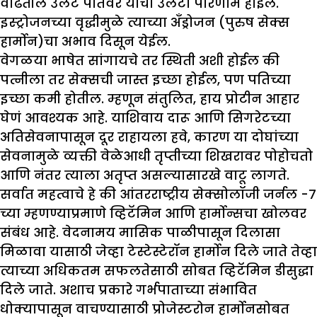
वाढतील उलट पतिवर याचा उलटा परिणाम होईल.
इस्ट्रोजनच्या वृद्धीमुळे त्याच्या अँड्रोजन (पुरुष सेक्स
हार्मोन)चा अभाव दिसून येईल.
वेगळया भाषेत सांगायचे तर स्थिती अशी होईल की
पत्नीला तर सेक्सची जास्त इच्छा होईल, पण पतिच्या
इच्छा कमी होतील. म्हणून संतुलित, हाय प्रोटीन आहार
घेणं आवश्यक आहे. याशिवाय दारू आणि सिगरेटच्या
अतिसेवनापासून दूर राहायला हवे, कारण या दोघांच्या
सेवनामुळे व्यक्ती वेळेआधी तृप्तीच्या शिखरावर पोहोचतो
आणि नंतर त्याला अतृप्त असल्यासारखे वाटू लागते.
सर्वात महत्वाचे हे की आंतरराष्ट्रीय सेक्सोलॉजी जर्नल -७
च्या म्हणण्याप्रमाणे व्हिटॅमिन आणि हार्मोन्सचा खोलवर
संबंध आहे. वेदनामय मासिक पाळीपासून दिलासा
मिळावा यासाठी जेव्हा टेस्टेस्टेरॉन हार्मोन दिले जाते तेव्हा
त्याच्या अधिकतम सफलतेसाठी सोबत व्हिटॅमिन डीसुद्धा
दिले जाते. अशाच प्रकारे गर्भपाताच्या संभावित
धोक्यापासून वाचण्यासाठी प्रोजेस्टरोन हार्मोनसोबत