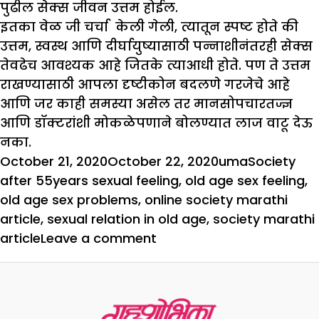
पुढील सेक्स जीवन उत्तम होईल.
इतका वेळ जी चर्चा केली गेली, त्यातून स्पष्ट होते की
उत्तम, स्वस्थ आणि दीर्घायुष्यासाठी पन्नाशीनंतरही सेक्स
तेवढेच आवश्यक आहे जितके त्याआधी होते. पण ते उत्तम
राखण्यासाठी आपला दृष्टीकोन बदलणे गरजेचे आहे
आणि जर काही समस्या असेल तर मानसोपचारतज्ज्ञ
आणि डॉक्टरांशी मोकळेपणाने बोलण्यात लाज वाटू देऊ
नका.
Posted
Author
Categories
Tag
October 21, 2020
October 22, 2020
uma
Society
on
after 55years sexual feeling
,
old age sex feeling
,
old age sex problems
,
online society marathi
article
,
sexual relation in old age
,
society marathi
on
article
Leave a comment
पन्नाशीनंतरहीं
लैंगिक
सुखाचा
आनंद