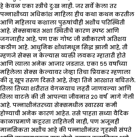
हे केवळ एका स्त्रीचे दु:ख नाही. जर सर्वे केला तर
पन्नाशीच्या अधिकांश माहिला हीच कथा कथन करतील
आणि महिलाच कशाला पुरुषांचीही अशीच परिस्थिती
आहे. सेक्सबाबत अशा स्थितीचे कारण स्पष्ट आणि
जगजाहीर आहे, पण एक गोष्ट जी स्वीकारणे अतिशय
कठीण आहे. आधुनिक शोधांमधून सिद्ध झाली आहे, ती
म्हणजे सेक्स न केल्यास व्यक्ती लवकर म्हातारी होते
आणि त्याला अनेक आजार जडतात. एका ५५ वर्षांच्या
महिलेला सेक्स केल्यावर जेव्हा तिचा प्रियकर म्हणाला
की तू खूप तरुण दिसते आहे, तेव्हा तिने आरशात बघितले.
तिला तिच्या शरीरात वेगळयाच लहरी जाणवल्या आणि
तिला वाटले की ती आपल्या जीवनात २० वर्ष मागे गेली
आहे. पन्नाशीनंतरच्या सेक्समधील स्वारस्य कमी
होण्याची अनेक कारणं आहेत. तसे पाहता सध्या वैदिक
काळाप्रमाणे कट्टरता राहिलेली नाही, पण अजूनही
मानसिकता अशीच आहे की पन्नाशीनंतर गृहस्थी संपते