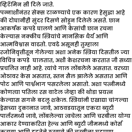
व्हिटॅमिन सी दिले जाते.
पन्नाशीनंतर सेक्स टाळण्याचे एक कारण हेसुद्धा आहे
की दोघानीही सुंदर दिसणे सोडून दिलेले असते. छान
आकर्षक कपडे घालणे आणि केसांची छान रचना
केल्यास नक्कीच स्त्रियांचे मानसिक धैर्य आणि
आत्मविश्वास वाढतो. एवढे असूनही तुम्हाला
रजोनिवृत्तीतून गेलेल्या अशा अनेक स्त्रिया दिसतील ज्या
विचित्र कपडे घालतात, अशी केशरचना करतात जी सध्या
प्रचलित नाही आहे. त्यांचे गाल लोंबलेले असतात. वरच्या
ओठावर केस असतात, स्तन सैल झालेले असतात आणि
पोट आणि पार्श्वभाग पसरलेला असातो. अशा पत्नीमध्ये
कोणत्या पतिला रस वाटेल जेव्हा की थोडा प्रयत्न
केल्यास सगळे बदलू शकेल. स्त्रियांनी एखाद्या चांगल्या
ड्रेसच्या दुकानात जावे, आठवडयातून एकदा ब्युटी
पार्लरमध्ये जावे, लोंबलेल्या त्वचेला आणि चरबीला योग्य
आकार देण्याकरिता हेल्थ आणि ब्युटी जीममध्ये कोर्स
करावा आणि दृढतेने ठरवावे की चरबीला घट्टपणा