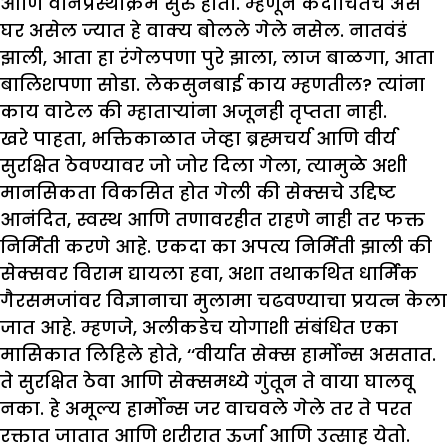
आणि वानप्रस्थाक्रम सुरु होतो. म्हणून कदाचितच असे
घर असेल ज्यात हे वाक्य बोलले गेले नसेल. नातवंडं
झाली, आता हा रंगेलपणा पुरे झाला, लाज बाळगा, आता
बालिशपणा सोडा. लेकसुनबाई काय म्हणतील? त्यांना
काय वाटेल की म्हाताऱ्यांना अजूनही तृप्तता नाही.
खरे पाहता, भक्तिकाळात जेव्हा ब्रह्मचर्य आणि वीर्य
सुरक्षित ठेवण्यावर जो जोर दिला गेला, त्यामुळे अशी
मानसिकता विकसित होत गेली की सेक्सचे उद्दिष्ट
आनंदित, स्वस्थ आणि तणावरहीत राहणे नाही तर फक्त
निर्मिती करणे आहे. एकदा का अपत्य निर्मिती झाली की
सेक्सवर विराम द्यायला हवा, अशा तथाकथित धार्मिक
गैरसमजांवर विज्ञानाचा मुलामा चढवण्याचा प्रयत्न केला
जात आहे. म्हणजे, अलीकडेच योगाशी संबंधित एका
मासिकात लिहिले होते, ‘‘वीर्यात सेक्स हार्मोन्स असतात.
ते सुरक्षित ठेवा आणि सेक्समध्ये गुंतून ते वाया घालवू
नका. हे अमूल्य हार्मोन्स जर वाचवले गेले तर ते परत
रक्तात जातात आणि शरीरात ऊर्जा आणि उत्साह येतो.