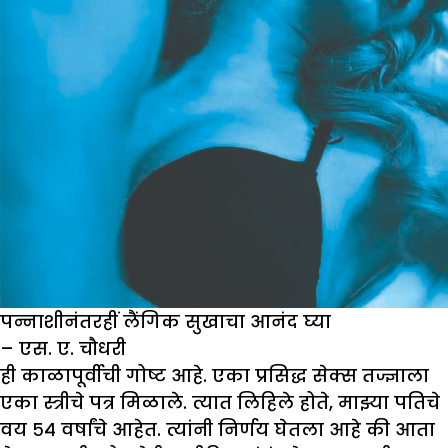
पन्नाशीनंतरहीं लैंगिक सुखाचा आनंद घ्या
– एस. ए. चौधरी
ही काळापूर्वीची गोष्ट आहे. एका प्रसिद्ध सेक्स तज्ज्ञाला
एका स्त्रीचे पत्र मिळाले. त्यात लिहिले होते, माझ्या पतिचे
वय ५४ वर्षांचे आहेत. त्यांनी निर्णय घेतला आहे की आता