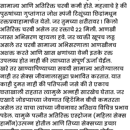
सामान्य आणि अतिरिक्त चरबी कमी होते. महत्वाचे हे की
पुरुषांच्या गुप्तांगात जोश स्पंजी टिशूंच्या छिद्रांमधून
रक्तप्रवाहामार्फत येतो. जर तुमच्या शरीरावर १ किलो
अतिरिक्त चरबी असेल तर रक्ताचे २२ मिली. आणखी
जास्त अभिसरण व्हायला हवे. जर व्यक्ती खूपच लठ्ठ
असले तर चरबी सामान्य अभिसरणाला आणखीनच
अशक्त करते आणि खास क्षणांच्या वेळी इतके रक्त
उपलब्ध होत नाही की त्याच्यात संपूर्ण ऊर्जा येईल.
खरे तर खाण्यापिण्याच्या सवयी सामान्य आरोग्यालाच
नाही तर सेक्स जीवनालासुद्धा प्रभावित करतात. यात
काही दुमत नाही की पतिपत्नी जसे की ते एकाच
छताखाली राहतात त्यामुळे अन्नही सारखेच घेतात. जर
एखादे जोडप्याच्या जेवणात व्हिटॅमिन बीची कमतरता
असेल तर याचा त्यांच्या जीवनावर अतिशय विचित्र प्रभाव
पडेल. यामुळे पत्नीत अतिरिक्त एस्ट्रोजन (महिला सेक्स
हार्मोन)उत्पन्न होतील आणि तिच्या सेक्सच्या इच्छा