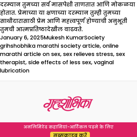
दरम्यान तुमच्या सर्व मासपेशी ताणतात आणि मोकळया
होतात. प्रेमाच्या या क्षणाच्या दरम्यान तुम्ही तुमच्या
साथीदारासाठी प्रेम आणि महत्त्वपूर्ण होण्याची अनुभूती
तुमची आत्मप्रतिष्ठादेखील वाढवते.
Posted
Author
Categories
Tags
January 6, 2025
Mukesh Kumar
Society
on
grihshobhika marathi society article
,
online
marathi article on sex
,
sex relieves stress
,
sex
therapist
,
side effects of less sex
,
vaginal
lubrication
अनलिमिटेड कहानियां-आर्टिकल पढ़ने के लिए
सब्सक्राइब करें