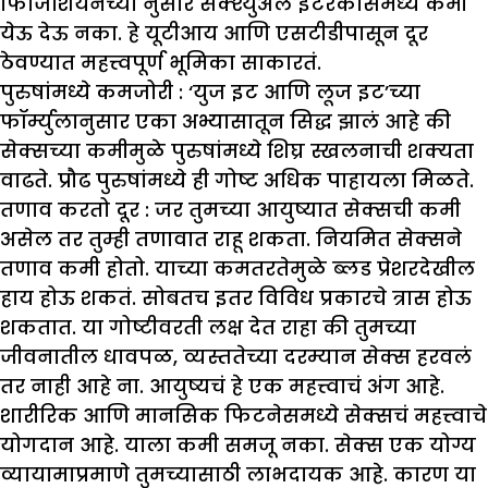
फिजिशियनच्या नुसार सेक्श्युअल इंटरकोर्समध्ये कमी
येऊ देऊ नका. हे यूटीआय आणि एसटीडीपासून दूर
ठेवण्यात महत्त्वपूर्ण भूमिका साकारतं.
पुरुषांमध्ये कमजोरी :
‘युज इट आणि लूज इट’च्या
फॉर्म्युलानुसार एका अभ्यासातून सिद्ध झालं आहे की
सेक्सच्या कमीमुळे पुरुषांमध्ये शिघ्र स्खलनाची शक्यता
वाढते. प्रौढ पुरुषांमध्ये ही गोष्ट अधिक पाहायला मिळते.
तणाव करतो दूर :
जर तुमच्या आयुष्यात सेक्सची कमी
असेल तर तुम्ही तणावात राहू शकता. नियमित सेक्सने
तणाव कमी होतो. याच्या कमतरतेमुळे ब्लड प्रेशरदेखील
हाय होऊ शकतं. सोबतच इतर विविध प्रकारचे त्रास होऊ
शकतात. या गोष्टीवरती लक्ष देत राहा की तुमच्या
जीवनातील धावपळ, व्यस्ततेच्या दरम्यान सेक्स हरवलं
तर नाही आहे ना. आयुष्यचं हे एक महत्त्वाचं अंग आहे.
शारीरिक आणि मानसिक फिटनेसमध्ये सेक्सचं महत्त्वाचे
योगदान आहे. याला कमी समजू नका. सेक्स एक योग्य
व्यायामाप्रमाणे तुमच्यासाठी लाभदायक आहे. कारण या