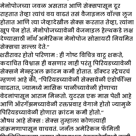
मेनोपोजच्या जवळ असतात आणि सेक्सपासून दूर
राहतात तेव्हा त्यांचं वय वाढतं तसं वैजाइनल वॉल्स लूज
होतात आणि त्या जेव्हादेखील सेक्स करतात तेव्हा, त्यांना
खूप पेन होतं. मेनोपोजच्यावेळी वेजनाइल हेल्थकडे लक्ष
देण्यासाठी नॉर्थ अमेरिकन मेनोपोज सोसायटी नियमित
सेक्सचा सल्ला देते.’’
शरीरावर होतो परिणाम :
ही गोष्ट विचित्र वाटू शकते,
कदाचित विश्वास ही बसणार नाही परंतु पिरियडच्यावेळी
सेक्सने मेन्स्ट्रुअल क्रांटम कमी होतात. डॉक्टर स्ट्रेचरचं
म्हणणं आहे की, ‘‘पिरियडच्यावेळी सेक्सवेळी एंडोर्फीन्स
वाढतात, ज्यामध्ये मासिक पाळीच्यावेळी होणाऱ्या
वेदनांपासून आराम मिळतो. युटरस एक मास पेशी आहे
आणि ऑरगॅझमच्यावेळी रक्तप्रवाह वेगाने होतो ज्यामुळे
पिरियडच्यावेळी होणारा क्रांटम कमी होतो.’’
औषध आहे सेक्स :
सेक्स तुम्हाला कोणत्याही
संक्रमणापासून वाचवतं. जर्नल अमेरिकन फॅमिली