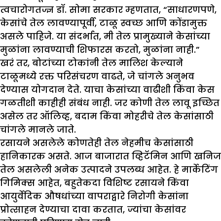
त्वचारोगतज्ज्ञ डॉ. सोमा सरकार म्हणतात, “साधारणपणे,
केसांचे तेल लावण्यापूर्वी, टाळू स्वच्छ आणि कोंडामुक्त
असले पाहिजे. या संदर्भात, मी तेल प्रामुख्याने केसांच्या
मुळांना लावण्याची शिफारस करतो, मुळांना नाही.”
खरं तर, बोटांच्या टोकांनी तेल मालिश केल्याने
टाळूमध्ये रक्त परिसंचरण वाढते, जे चांगले अनुभव
देण्यास योगदान देते. याचा केसांच्या वाढीशी किंवा केस
गळतीशी काहीही संबंध नाही. जर कोणी तेल लावू इच्छित
असेल तर ऑलिव्ह, बदाम किंवा मोहरीचे तेल केसांसाठी
चांगले मानले जाते.
रसायने असलेले कोणतेही तेल नेहमीच केसांसाठी
हानिकारक असते. आज बाजारात व्हिटॅमिन आणि खनिज
तेल असलेली अनेक उत्पादने उपलब्ध आहेत. हे मार्केटिंग
गिमिक्स आहेत, बहुतेकदा विशिष्ट रसायने किंवा
आयुर्वेदिक औषधांच्या वापराद्वारे निरोगी केसांना
प्रोत्साहन देण्याचा दावा करतात, ज्यांचा केसांवर