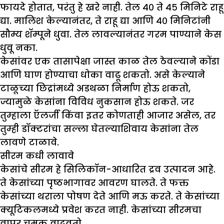
फायदे होतात, परंतु हे खरे नाही. तेल ४० ते ४५ मिनिटे राहू
द्या. मालिश केल्यानंतर, ते राहू द्या आणि ४० मिनिटांनी
सौम्य शॅम्पूने धुवा. तेल लावल्यानंतर गरम पाण्याने केस
धुवू नका.
केसांवर एक तासापेक्षा जास्त काळ तेल ठेवल्याने कोंडा
आणि घाण होण्याचा धोका वाढू शकतो. असे केल्याने
टाळूच्या छिद्रांमध्ये अडथळा निर्माण होऊ शकतो,
ज्यामुळे केसांना विविध नुकसान होऊ शकते. जर
तुम्हाला ऍलर्जी किंवा इतर कोणताही आजार असेल, तर
तुम्ही डॉक्टरांचा सल्ला घेतल्याशिवाय केसांना तेल
लावणे टाळावे.
सीरम कधी लावावे
केसांचे सीरम हे सिलिकॉन-आधारित द्रव उत्पादन आहे.
ते केसांच्या पृष्ठभागावर आवरण घालते. ते फक्त
केसांच्या थराला पोषण देते आणि मऊ करते. ते केसांच्या
क्यूटिकलमध्ये प्रवेश करत नाही. केसांच्या सीरमचा
वापर चमक वाढवतो.