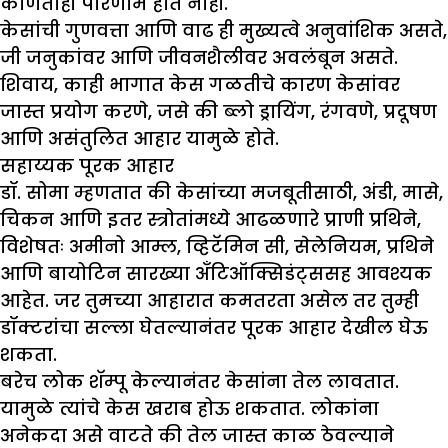
कोणताही परिणाम होत नाही.
केसांची गुणवत्ता आणि वाढ ही मुख्यत्वे अनुवांशिक असते,
जी जनुकांवर आणि जीवनशैलीवर अवलंबून असते.
शिवाय, काही भागात केस गळतीचे कारण केसांवर
जास्त प्रयोग करणे, जसे की ब्लो ड्रायिंग, रंगवणे, प्रदूषण
आणि असंतुलित आहार यामुळे होते.
सहाय्यक पूरक आहार
डॉ. सोमा म्हणतात की केसांच्या मजबूतीसाठी, अंडी, मासे,
चिकन आणि इतर स्त्रोतांमध्ये आढळणारे प्राणी प्रथिने,
विशेषतः अमीनो आम्ल, व्हिटॅमिन सी, सेलेनियम, प्रथिने
आणि बायोटिन सारख्या अँटिऑक्सिडंट्ससह आवश्यक
आहेत. जर तुमच्या आहारात कमतरता असेल तर तुम्ही
डॉक्टरांचा सल्ला घेतल्यानंतर पूरक आहार देखील घेऊ
शकता.
बरेच लोक शॅम्पू केल्यानंतर केसांना तेल लावतात.
यामुळे त्यांचे केस खराब होऊ शकतात. लोकांना
अनेकदा असे वाटते की तेल जास्त काळ ठेवल्याने