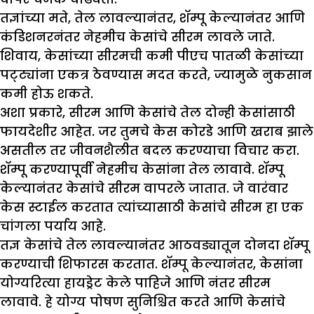
तज्ञांच्या मते, तेल लावल्यानंतर, शॅम्पू केल्यानंतर आणि
कंडिशनरनंतर नेहमीच केसांचे सीरम लावले जाते.
शिवाय, केसांच्या सीरमची कमी पीएच पातळी केसांच्या
पट्ट्यांना एकत्र ठेवण्यास मदत करते, ज्यामुळे नुकसान
कमी होऊ शकते.
अशा प्रकारे, सीरम आणि केसांचे तेल दोन्ही केसांसाठी
फायदेशीर आहेत. जर तुमचे केस कोरडे आणि खराब झाले
असतील तर जीवनशैलीत बदल करण्याचा विचार करा.
शॅम्पू करण्यापूर्वी नेहमीच केसांना तेल लावावे. शॅम्पू
केल्यानंतर केसांचे सीरम वापरले जातात. जे वारंवार
केस स्टाईल करतात त्यांच्यासाठी केसांचे सीरम हा एक
चांगला पर्याय आहे.
तज्ञ केसांचे तेल लावल्यानंतर आठवड्यातून दोनदा शॅम्पू
करण्याची शिफारस करतात. शॅम्पू केल्यानंतर, केसांना
योग्यरित्या हायड्रेट केले पाहिजे आणि नंतर सीरम
लावावे. हे योग्य पोषण सुनिश्चित करते आणि केसांचे