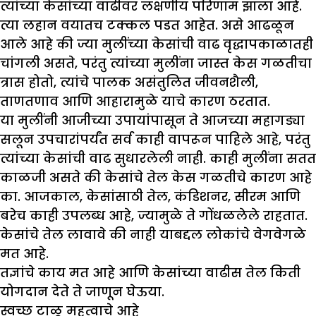
त्यांच्या केसांच्या वाढीवर लक्षणीय परिणाम झाला आहे.
त्या लहान वयातच टक्कल पडत आहेत. असे आढळून
आले आहे की ज्या मुलींच्या केसांची वाढ वृद्धापकाळातही
चांगली असते, परंतु त्यांच्या मुलींना जास्त केस गळतीचा
त्रास होतो, त्यांचे पालक असंतुलित जीवनशैली,
ताणतणाव आणि आहारामुळे याचे कारण ठरतात.
या मुलींनी आजीच्या उपायांपासून ते आजच्या महागड्या
सलून उपचारांपर्यंत सर्व काही वापरून पाहिले आहे, परंतु
त्यांच्या केसांची वाढ सुधारलेली नाही. काही मुलींना सतत
काळजी असते की केसांचे तेल केस गळतीचे कारण आहे
का. आजकाल, केसांसाठी तेल, कंडिशनर, सीरम आणि
बरेच काही उपलब्ध आहे, ज्यामुळे ते गोंधळलेले राहतात.
केसांचे तेल लावावे की नाही याबद्दल लोकांचे वेगवेगळे
मत आहे.
तज्ञांचे काय मत आहे आणि केसांच्या वाढीस तेल किती
योगदान देते ते जाणून घेऊया.
स्वच्छ टाळू महत्वाचे आहे