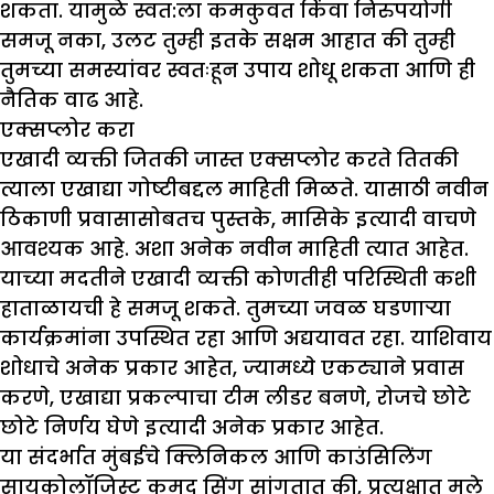
शकता. यामुळे स्वत:ला कमकुवत किंवा निरुपयोगी
समजू नका, उलट तुम्ही इतके सक्षम आहात की तुम्ही
तुमच्या समस्यांवर स्वतःहून उपाय शोधू शकता आणि ही
नैतिक वाढ आहे.
एक्सप्लोर करा
एखादी व्यक्ती जितकी जास्त एक्सप्लोर करते तितकी
त्याला एखाद्या गोष्टीबद्दल माहिती मिळते. यासाठी नवीन
ठिकाणी प्रवासासोबतच पुस्तके, मासिके इत्यादी वाचणे
आवश्यक आहे. अशा अनेक नवीन माहिती त्यात आहेत.
याच्या मदतीने एखादी व्यक्ती कोणतीही परिस्थिती कशी
हाताळायची हे समजू शकते. तुमच्या जवळ घडणाऱ्या
कार्यक्रमांना उपस्थित रहा आणि अद्ययावत रहा. याशिवाय
शोधाचे अनेक प्रकार आहेत, ज्यामध्ये एकट्याने प्रवास
करणे, एखाद्या प्रकल्पाचा टीम लीडर बनणे, रोजचे छोटे
छोटे निर्णय घेणे इत्यादी अनेक प्रकार आहेत.
या संदर्भात मुंबईचे क्लिनिकल आणि काउंसिलिंग
सायकोलॉजिस्ट कुमुद सिंग सांगतात की, प्रत्यक्षात मुले