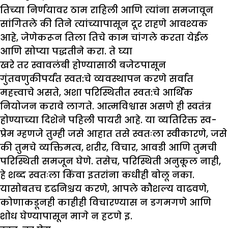
तिच्या निर्णयावर ठाम राहिली आणि त्यांना समजावून
सांगितले की तिने त्यांच्यापासून दूर राहणे आवश्यक
आहे, जेणेकरून तिला तिचे काम चांगले करता येईल
आणि सोप्या पद्धतीने करा. ते घ्या
खरे तर स्वावलंबी होण्यासाठी बजेटपासून
गुंतवणुकीपर्यंत स्वत:चे व्यवस्थापन करणे सर्वात
महत्त्वाचे असते, अशा परिस्थितीत स्वत:चे आर्थिक
नियोजन करावे लागते. आत्मविश्वास असणे ही स्वतंत्र
होण्याच्या दिशेने पहिली पायरी आहे. या व्यतिरिक्त स्व-
प्रेम म्हणजे तुम्ही जसे आहात तसे स्वतःला स्वीकारणे, जसे
की तुमचे व्यक्तिमत्व, शरीर, विचार, आवडी आणि तुमची
परिस्थिती समजून घेणे. तसेच, परिस्थिती अनुकूल नाही,
हे शब्द स्वतःला किंवा इतरांना कधीही बोलू नका.
यासोबतच दृढनिश्चय करणे, आपले कौशल्य वाढवणे,
कोणाकडूनही काहीही विचारण्यास न डगमगणे आणि
शोध घेण्यापासून मागे न हटणे इ.