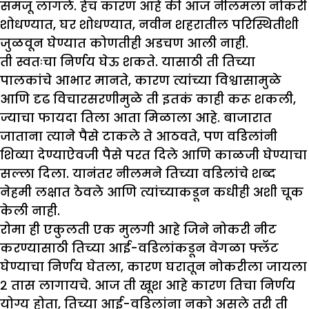
समजू लागले. हेच कारण आहे की आज नीलमला नोकरी
शोधण्यात, घर शोधण्यात, नवीन शहरातील परिस्थितीशी
जुळवून घेण्यात कोणतीही अडचण आली नाही.
ती स्वतःचा निर्णय घेऊ शकते. यासाठी ती तिच्या
पालकांचे आभार मानते, कारण त्यांच्या विश्वासामुळे
आणि दृढ विचारसरणीमुळे ती इतकं काही करू शकली,
ज्याचा फायदा तिला आता मिळाला आहे. बाजारात
जाताना त्याने पैसे टाकले ते आठवते, पण वडिलांनी
शिव्या देण्याऐवजी पैसे परत दिले आणि काळजी घेण्याचा
सल्ला दिला. यानंतर नीलमने तिच्या वडिलांचे शब्द
नेहमी लक्षात ठेवले आणि त्यांच्याकडून कधीही अशी चूक
केली नाही.
रोमा ही एकुलती एक मुलगी आहे जिने नोकरी नीट
करण्यासाठी तिच्या आई-वडिलांकडून वेगळा फ्लॅट
घेण्याचा निर्णय घेतला, कारण घरातून नोकरीला जायला
२ तास लागायचे. आज ती खूश आहे कारण तिचा निर्णय
योग्य होता, तिच्या आई-वडिलांना नको असले तरी ती