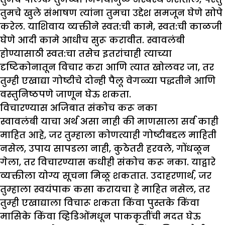
तुमचे खुले संभाषण त्यांना तुमचा उद्देश समजून घेणे सोपे
करेल. याशिवाय व्यक्तीने स्वत:ची कामे, स्वत:ची काळजी
घेणे आदी कामे आधीच सुरू करावीत. स्वावलंबी
होण्यासाठी स्वत:चा तसेच इतरांचाही त्याच्या
दृष्टिकोनातून विचार करा आणि त्यात खोलवर जा, तर
तुम्ही एखाद्या गोष्टीचे दोन्ही पैलू वेगळ्या पद्धतीने आणि
वस्तुनिष्ठपणे जाणून घेऊ शकता.
विचारण्यास अजिबात संकोच करू नका
स्वावलंबी याचा अर्थ असा नाही की माणसाला सर्व काही
माहित आहे, जर तुम्हाला कोणत्याही गोष्टीबद्दल माहिती
नसेल, उपाय सापडला नाही, कुठेतरी हरवले, गोंधळून
गेला, तर विचारण्यास कधीही संकोच करू नका. याद्वारे
व्यक्तीला योग्य सूचना मिळू शकतात. उदाहरणार्थ, जर
तुम्हाला स्वयंपाक कसा करायचा हे माहित नसेल, तर
तुम्ही एखाद्याला विचारू शकता किंवा पुस्तके किंवा
मासिके किंवा व्हिडिओंमधून पाककृतींची मदत घेऊ