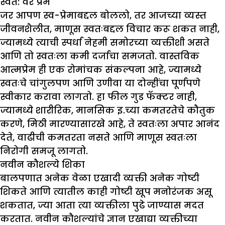
स्वत: वर प्रेम
जर आपण स्व-प्रेमाबद्दल बोललो, तर आजच्या व्यस्त
जीवनशैलीत, माणूस स्वतःबद्दल विचार करू शकत नाही,
ज्यामध्ये त्याची स्पर्धा नेहमी समोरच्या व्यक्तीशी असते
आणि तो स्वतःला कमी दर्जाचा समजतो. वास्तविक
आत्मप्रेम ही एक रोमांचक संकल्पना आहे, ज्यामध्ये
स्वतःचे चांगुलपण आणि उणीवा या दोन्हींचा पूर्णपणे
स्वीकार करावा लागतो. हा फील गुड फॅक्टर नाही,
ज्यामध्ये शारीरिक, मानसिक इ.च्या कमतरतेचे कौतुक
करणे, मिठी मारण्यासारखे आहे, ते स्वतःला अपार आनंद
देते, वाढीची कमतरता नसते आणि माणूस स्वतःला
निरोगी समजू लागतो.
नवीन कौशल्ये शिका
बालपणात अनेक वेळा एखादी व्यक्ती अनेक गोष्टी
शिकते आणि त्यातील काही गोष्टी खूप मनोरंजक असू
शकतात, ज्या आता त्या व्यक्तीला पुढे जाण्यास मदत
करतात. नवीन कौशल्यांचे ज्ञान एखाद्या व्यक्तीच्या