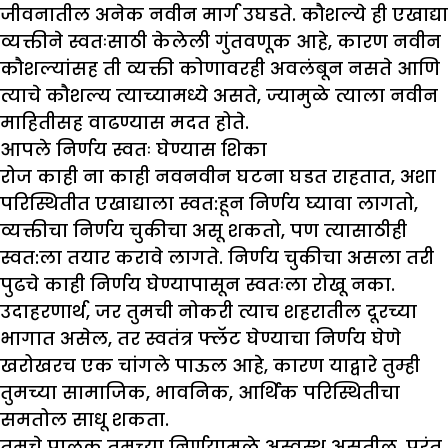
जीवनातील अनेक नवीन मार्ग उघडते. कौशल्ये ही एखाद्या
व्यक्तीने स्वतःसाठी केलेली गुंतवणूक आहे, कारण नवीन
कौशल्यांसह ती व्यक्ती कोणावरही अवलंबून नसते आणि
त्याचे कौशल्य त्याच्यामध्ये असते, ज्यामुळे त्याला नवीन
माहितीसह वाढण्यास मदत होते.
आपले निर्णय स्वतः घेण्यास शिका
रोज काही ना काही नवनवीन घटना घडत राहतात, अशा
परिस्थितीत एखाद्याला स्वत:हून निर्णय घ्यावा लागतो,
व्यक्तीचा निर्णय चुकीचा असू शकतो, पण त्यासाठीही
स्वत:ला तयार करावे लागते. निर्णय चुकीचा असला तरी
पुढचे काही निर्णय घेण्यापासून स्वतःला रोखू नका.
उदाहरणार्थ, जर तुमची नोकरी त्याच शहरातील दूरच्या
भागात असेल, तर स्वतंत्र फ्लॅट घेण्याचा निर्णय घेणे
खरोखरच एक चांगले पाऊल आहे, कारण याद्वारे तुम्ही
तुमच्या सामाजिक, भावनिक, आर्थिक परिस्थितीचा
समतोल साधू शकता.
तुमचे पालक तुमच्या निर्णयामुळे अस्वस्थ असतील, परंतु