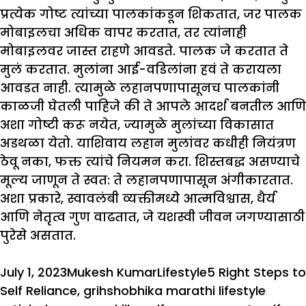
प्रत्येक गोष्ट त्यांच्या पालकांकडून शिकतात, जर पालक
मोबाइलचा अधिक वापर करतात, तर त्यांनाही
मोबाइलवर जास्त राहणे आवडते. पालक जे करतात ते
मुलं करतात. मुलांना आई-वडिलांना हवं ते करायला
आवडत नाही. त्यामुळे लहानपणापासूनच पालकांनी
काळजी घेतली पाहिजे की ते आपले आदर्श बनतील आणि
अशा गोष्टी करू नयेत, ज्यामुळे मुलांच्या विकासात
अडथळा येतो. याशिवाय लहान मुलांवर कधीही नियंत्रण
ठेवू नका, फक्त त्यांचे नियमन करा. शिस्तबद्ध असण्याचे
मूल्य जाणून ते स्वत: ते लहानपणापासून अंगीकारतात.
अशा प्रकारे, स्वावलंबी व्यक्तीमध्ये आत्मविश्वास, धैर्य
आणि नेतृत्व गुण वाढतात, जे यशस्वी जीवन जगण्यासाठी
पुरेसे असतात.
Posted
Author
Categories
Tags
July 1, 2023
Mukesh Kumar
Lifestyle
5 Right Steps to
on
Self Reliance
,
grihshobhika marathi lifestyle