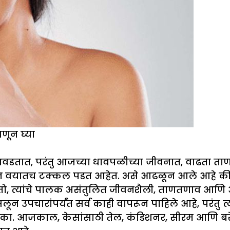
ाणून घ्या
डतात, परंतु आजच्या धावपळीच्या जीवनात, वाढता ताण,
ान वयातच टक्कल पडत आहेत. असे आढळून आले आहे की ज्य
ास होतो, त्यांचे पालक असंतुलित जीवनशैली, ताणतणाव आण
न उपचारांपर्यंत सर्व काही वापरून पाहिले आहे, परंतु त्
. आजकाल, केसांसाठी तेल, कंडिशनर, सीरम आणि बरेच क