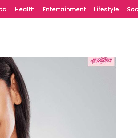
SU
od
Health
Entertainment
Lifestyle
Soc