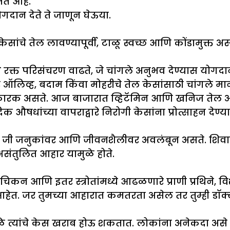
मत आहे.
गदान देते ते जाणून घेऊया.
ंचे तेल लावण्यापूर्वी, टाळू स्वच्छ आणि कोंडामुक्त असले 
ये रक्त परिसंचरण वाढते, जे चांगले अनुभव देण्यास योगदा
ऑलिव्ह, बदाम किंवा मोहरीचे तेल केसांसाठी चांगले मान
ारक असते. आज बाजारात व्हिटॅमिन आणि खनिज तेल असले
िक औषधांच्या वापराद्वारे निरोगी केसांना प्रोत्साहन दे
असते, जी जनुकांवर आणि जीवनशैलीवर अवलंबून असते. शि
 असंतुलित आहार यामुळे होते.
 चिकन आणि इतर स्त्रोतांमध्ये आढळणारे प्राणी प्रथिने, व
त. जर तुमच्या आहारात कमतरता असेल तर तुम्ही डॉक्ट
ुळे त्यांचे केस खराब होऊ शकतात. लोकांना अनेकदा असे 