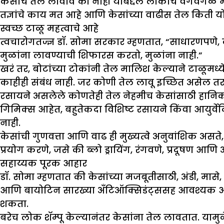
केसांचे तेल लावावे की नाही याबद्दल लोकांचे वेगवेगळे 
तज्ञांचे काय मत आहे आणि केसांच्या वाढीस तेल किती यो
स्वच्छ टाळू महत्वाचे आहे
त्वचारोगतज्ज्ञ डॉ. सोमा सरकार म्हणतात, “साधारणपणे, केसा
मुळांना लावण्याची शिफारस करतो, मुळांना नाही.”
खरं तर, बोटांच्या टोकांनी तेल मालिश केल्याने टाळूमध्
काहीही संबंध नाही. जर कोणी तेल लावू इच्छित असेल तर 
रसायने असलेले कोणतेही तेल नेहमीच केसांसाठी हानिक
गिमिक्स आहेत, बहुतेकदा विशिष्ट रसायने किंवा आयुर्वेद
नाही.
केसांची गुणवत्ता आणि वाढ ही मुख्यत्वे अनुवांशिक 
प्रयोग करणे, जसे की ब्लो ड्रायिंग, रंगवणे, प्रदूषण आणि
सहाय्यक पूरक आहार
डॉ. सोमा म्हणतात की केसांच्या मजबूतीसाठी, अंडी, मासे,
आणि बायोटिन सारख्या अँटिऑक्सिडंट्ससह आवश्यक आहे
शकता.
बरेच लोक शॅम्पू केल्यानंतर केसांना तेल लावतात. याम