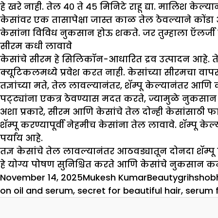
हे खरे नाही. तेल ४० ते ४५ मिनिटे राहू द्या. मालिश केल्य
केसांवर एक तासापेक्षा जास्त काळ तेल ठेवल्याने कोंडा 
केसांना विविध नुकसान होऊ शकते. जर तुम्हाला ऍलर्जी 
सीरम कधी लावावे
केसांचे सीरम हे सिलिकॉन-आधारित द्रव उत्पादन आहे. ते
क्यूटिकलमध्ये प्रवेश करत नाही. केसांच्या सीरमचा व
तज्ञांच्या मते, तेल लावल्यानंतर, शॅम्पू केल्यानंतर 
पट्ट्यांना एकत्र ठेवण्यास मदत करते, ज्यामुळे नुकस
अशा प्रकारे, सीरम आणि केसांचे तेल दोन्ही केसांसा
शॅम्पू करण्यापूर्वी नेहमीच केसांना तेल लावावे. शॅम्पू
पर्याय आहे.
तज्ञ केसांचे तेल लावल्यानंतर आठवड्यातून दोनदा शॅम्पू
हे योग्य पोषण सुनिश्चित करते आणि केसांचे नुकसान 
Posted
Author
Categories
Tags
November 14, 2025
Mukesh Kumar
Beauty
grihshob
on
on oil and serum
,
secret for beautiful hair
,
serum f