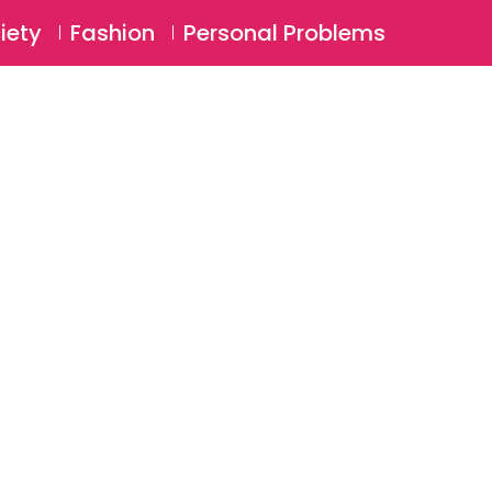
⚲
BSCRIBE
Login
iety
Fashion
Personal Problems
⚲