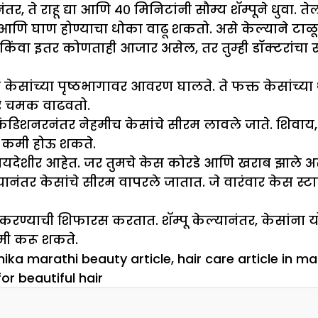
ानंतर, ते राहू द्या आणि ४० मिनिटांनी सौम्य शॅम्पूने धुवा
आणि घाण होण्याचा धोका वाढू शकतो. असे केल्याने टाळूच्
किंवा इतर कोणताही आजार असेल, तर तुम्ही डॉक्टरांचा 
 केसांच्या पृष्ठभागावर आवरण घालते. ते फक्त केसांच्या
ापर चमक वाढवतो.
आणि कंडिशनरनंतर नेहमीच केसांचे सीरम लावले जाते. शिवा
ान कमी होऊ शकते.
ठी फायदेशीर आहेत. जर तुमचे केस कोरडे आणि खराब झा
 केल्यानंतर केसांचे सीरम वापरले जातात. जे वारंवार केस 
 करण्याची शिफारस करतात. शॅम्पू केल्यानंतर, केसांना यो
कमी करू शकते.
hika marathi beauty article
,
hair care article in ma
or beautiful hair