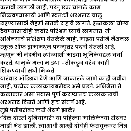
करावी लागली नाही, परंतु एक चांगले काम
मिळवण्यासाठी आणि स्वत:ची भरभराट चालू
राहण्यासाठी नेहमी सतर्क राहावे लागते. हस्तकला योग्य
ठेवण्यासाठीही कठोर परिश्रम घ्यावे लागतात. मी
अभिनयाचे प्रशिक्षण घेतलेले नाही. माझ्या पतीने नॅशनल
स्कूल ऑफ ड्रामामधून पदव्युत्तर पदवी घेतली आहे,
म्हणून मी नेहमीच त्यांच्याशी माझ्या भूमिकेबद्दल चर्चा
करते. यामुळे मला माझ्या पतीकडून बरेच काही
शिकण्याची संधी मिळते.
वारंवार ऑडिशन देणे आणि नाकारले जाणे काही नवीन
नाही, प्रत्येक कलाकाराबरोबर असे घडते. अभिनेता ते
कलाकार असा प्रवास पूर्ण करण्यातच कलाकाराची
भरभराट दिसते आणि हाच संघर्ष आहे.
तु
झे
पतीबरोबर कसे भेटणे
झा
ले
?
‘दिल दोस्ती दुनियादारी’ या पहिल्या मालिकेच्या सेटवर
माझी भेट झाली. त्याआधी आम्ही दोघेही फेसबुकवर मित्र