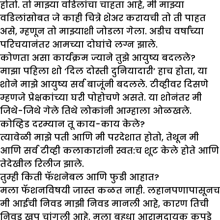
होतो. तो माझ्या वडिलांचा चाहता आहे, मी माझ्या
वडिलांसोबत जे काही चित्रे शेअर करायची तो ती पाहत
असे, म्हणून तो माझ्याशी जोडला गेला. अडीच वर्षांच्या
परिचयानंतर आमच्या दोघांचे लग्न झाले.
कोणता असा कार्यक्रम ज्याने तु
झे
आयुष्य बदलले
?
माझा पहिला शो ‘दिल दोस्ती दुनियादारी’ हाच होता, या
शोने माझे आयुष्य सर्व बाजूंनी बदलले. टीव्हीवर दिसणे
म्हणजे प्रेक्षकांच्या घरी पोहोचणे असते. या शोनंतर मी
जिथे-जिथे गेले तिथे लोकांनी आम्हाला ओळखले.
कोव्हिड दरम्यान तू काय-काय केले
?
त्यावेळी माझे पती आणि मी परदेशात होतो, तेथून मी
आणि सर्व टीव्ही कलाकारांनी स्वत:च शूट केले होते आणि
तेदेखील रिलीज झाले.
तुम्ही किती फॅशनेबल आणि फुडी आहात
?
मला फॅशनविषयी जास्त कळत नाही. लहानपणापासूनच
मी आईची निवड माझी निवड मानली आहे, कारण तिची
निवड खूप चांगली आहे. मला बहुधा आरामदायक कपडे