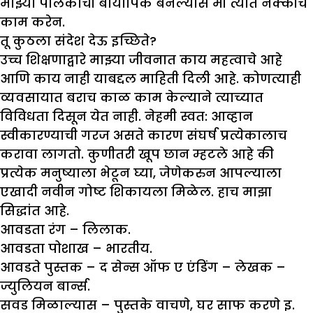
माझ्या पालकांची बायोपिक बनल्यास मी त्यात नक्कीच
काम करेन.
तू कुठला संदेश देऊ इच्छिते
?
उच्च शिक्षणाद्वारे माझ्या जीवनात काय महत्वाचे आहे
आणि काय नाही याबद्दल माहिती दिली आहे. कोणत्याही
व्यवसायात बराच काळ काम केल्याने त्याच्यात
विविधता दिसून येत नाही. नेहमी स्वत: आव्हान
स्वीकारण्याची गरज असते कारण संघर्ष प्रत्येकालाच
करावा लागतो. कुणीतरी खूप छान म्हटले आहे की
प्रत्येक मनुष्याला भेटून घ्या, जेणेकरुन आपल्याला
एखादी नवीन गोष्ट शिकायला मिळेल. हाच माझा
सिद्धांत आहे.
आवडता रंग –
लिलाक.
आवडता पोशाख –
भारतीय.
आवडते पुस्तक –
द सेन्स ऑफ ए एंडिंग – लेखक –
ज्युलियन बार्न्स.
सवड मिळाल्यास –
पुस्तके वाचणे, घर साफ करणे इ.