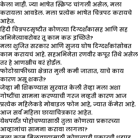
केला नाही. ज्या भाषेत स्क्रिप्ट चांगली असेल, मला
करायला आवडेल. मला प्रत्येक भाषेत चित्रपट करायचे
आहेत.
हिंदी चित्रपटसृष्टीत कोणत्या दिग्दर्शकासह आणि सह
अभिनेत्याबरोबर तू काम करू इच्छिते
?
मला शुजित सरकार आणि सुजय घोष दिग्दर्शकांसोबत
काम करायचं आहे. सहअभिनेता रणवीर कपूर तिथे असेल
तर हे आणखीच बरं होईल.
फोटोग्राफीच्या क्षेत्रात मुली कमी जातात
, याचे काय
कारण असू शकते?
जेव्हा मी शिकण्यास सुरवात केली तेव्हा मला अशा
गोष्टींचा सामना करण्याची गरज नव्हती कारण आज
प्रत्येक महिलेकडे मोबाइल फोन आहे, ज्यात कॅमेरा आहे.
आज सर्व महिला छायाचित्रकार आहेत.
येथपर्यंत पोहोचण्यासाठी तुला कोणत्या प्रकारच्या
आव्हानांचा सामना करावा लागला
?
मला काम मिळवण्यासाठी कोणत्याही प्रकारची धडपड