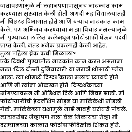
वातावरणामुळे मी लहानपणापासूनच नाटकांत काम
करण्यास सुरुवात केली होती. अगदी महाविद्यालयातही
मी थिएटर विभागात होते आणि बऱ्याच नाटकांत काम
केले, पण अभिनय करण्याचा माझा विचार नसल्यामुळे
मी पुण्याच्या ललित कलेमधून फोटोग्राफी घेऊन पदवी
प्राप्त केली. नंतर अनेक प्रकल्पही केली आहेत.
तुला पहिला ब्रेक कधी मिळाला
?
एके दिवशी पुण्यातील नाटकांत काम करत असताना
मला ‘दिल दोस्ती दुनियादारी’ या मराठी शोसाठी फोन
आला. त्या शोमध्ये दिग्दर्शकाला मलाच घ्यायचे होते
आणि मी त्यांना ओळखत होते. दिग्दर्शकाच्या
सांगण्यावरून मी ऑडिशन दिले आणि निवड झाली. मी
फोटोग्राफीची इंटर्नशिप सोडून या मालिकेशी जोडली
गेली. मालिकेच्या यशामुळे माझे नावही घरोघरी पोचले.
त्याचबरोबर जेव्हापण मला वेळ मिळायचा तेव्हा मी
दरम्यानच्या काळात फोटोग्राफीदेखील शिकत होते.