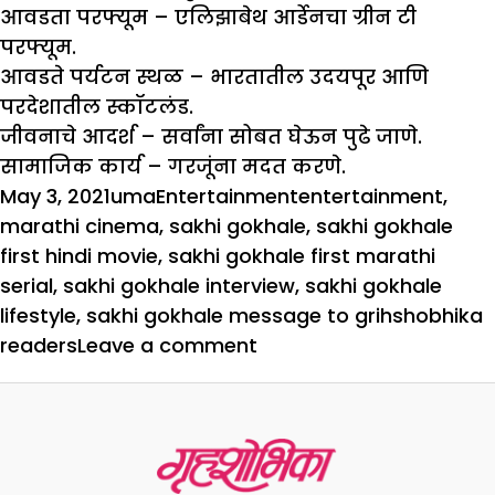
आवडता परफ्यूम –
एलिझाबेथ आर्डेनचा ग्रीन टी
परफ्यूम.
आवडते पर्यटन स्थळ –
भारतातील उदयपूर आणि
परदेशातील स्कॉटलंड.
जीवनाचे आदर्श –
सर्वांना सोबत घेऊन पुढे जाणे.
सामाजिक कार्य –
गरजूंना मदत करणे.
Posted
Author
Categories
Tags
May 3, 2021
uma
Entertainment
entertainment
,
on
marathi cinema
,
sakhi gokhale
,
sakhi gokhale
first hindi movie
,
sakhi gokhale first marathi
serial
,
sakhi gokhale interview
,
sakhi gokhale
lifestyle
,
sakhi gokhale message to grihshobhika
on
readers
Leave a comment
अभिनेता
ते
कलाकार
असा
प्रवास