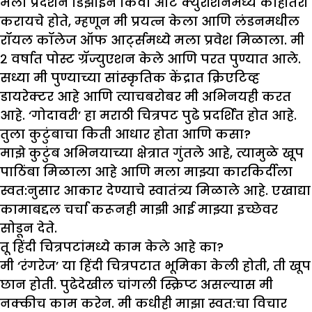
मला प्रदर्शन डिझाईन किंवा आर्ट क्युरीशनमध्ये काहीतरी
करायचे होते, म्हणून मी प्रयत्न केला आणि लंडनमधील
रॉयल कॉलेज ऑफ आर्ट्समध्ये मला प्रवेश मिळाला. मी
२ वर्षात पोस्ट ग्रॅज्युएशन केले आणि परत पुण्यात आले.
सध्या मी पुण्याच्या सांस्कृतिक केंद्रात क्रिएटिव्ह
डायरेक्टर आहे आणि त्याचबरोबर मी अभिनयही करत
आहे. ‘गोदावरी’ हा मराठी चित्रपट पुढे प्रदर्शित होत आहे.
तुला कुटुंबाचा किती आधार होता आणि कसा
?
माझे कुटुंब अभिनयाच्या क्षेत्रात गुंतले आहे, त्यामुळे खूप
पाठिंबा मिळाला आहे आणि मला माझ्या कारकिर्दीला
स्वत:नुसार आकार देण्याचे स्वातंत्र्य मिळाले आहे. एखाद्या
कामाबद्दल चर्चा करूनही माझी आई माझ्या इच्छेवर
सोडून देते.
तू हिंदी चित्रपटांमध्ये काम केले आहे का
?
मी ‘रंगरेज’ या हिंदी चित्रपटात भूमिका केली होती, ती खूप
छान होती. पुढेदेखील चांगली स्क्रिप्ट असल्यास मी
नक्कीच काम करेन. मी कधीही माझा स्वत:चा विचार