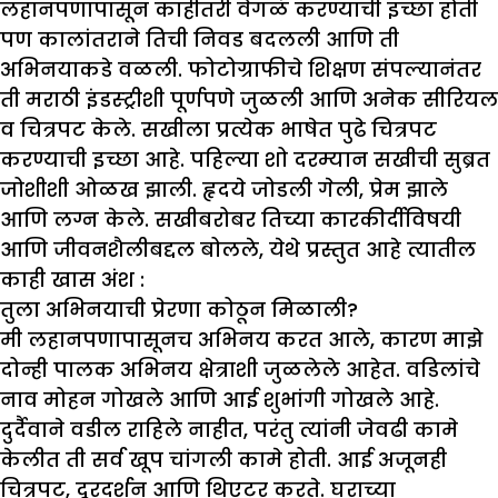
लहानपणापासून काहीतरी वेगळं करण्याची इच्छा होती
पण कालांतराने तिची निवड बदलली आणि ती
अभिनयाकडे वळली. फोटोग्राफीचे शिक्षण संपल्यानंतर
ती मराठी इंडस्ट्रीशी पूर्णपणे जुळली आणि अनेक सीरियल
व चित्रपट केले. सखीला प्रत्येक भाषेत पुढे चित्रपट
करण्याची इच्छा आहे. पहिल्या शो दरम्यान सखीची सुब्रत
जोशीशी ओळख झाली. हृदये जोडली गेली, प्रेम झाले
आणि लग्न केले. सखीबरोबर तिच्या कारकीर्दीविषयी
आणि जीवनशैलीबद्दल बोलले, येथे प्रस्तुत आहे त्यातील
काही खास अंश :
तुला अभिनयाची प्रेरणा कोठून मिळाली
?
मी लहानपणापासूनच अभिनय करत आले, कारण माझे
दोन्ही पालक अभिनय क्षेत्राशी जुळलेले आहेत. वडिलांचे
नाव मोहन गोखले आणि आई शुभांगी गोखले आहे.
दुर्दैवाने वडील राहिले नाहीत, परंतु त्यांनी जेवढी कामे
केलीत ती सर्व खूप चांगली कामे होती. आई अजूनही
चित्रपट, दूरदर्शन आणि थिएटर करते. घराच्या