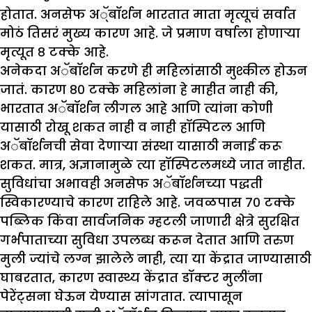
होतात. अनसेफ अॅ्बॉर्शन भारतात माता मृत्यूचं सर्वात
मोठं तिसरं मुख्य कारण आहे. जे प्रमाण वर्षाला होणाऱ्या
मृत्यूत ८ टक्के आहे.
अनेकदा अॅबॉर्शन करणे ही महिलांसाठी मुश्कील होऊन
जातं. कारण ८० टक्के महिलांना हे माहीत नाही की,
भारतात अॅबॉर्शन लीगल आहे आणि त्यांना कोणी
यासाठी रोखू शकत नाही व नाही हॉस्पिटल आणि
अॅबॉर्शनची सेवा देणाऱ्या संस्था यासाठी मनाई करू
शकत. मात्र, अज्ञानामुळे त्या हॉस्पिटलमध्ये जात नाहीत.
सुविधांचा अभावही अनसेफ अॅबॉर्शनच्या पद्धती
स्विकारण्याचे कारण राहिले आहे. जवळपास ७० टक्के
पब्लिक किंवा सार्वजनिक म्हटली जाणारी क्षेत्रे सुरक्षित
गर्भपाताच्या सुविधा उपलब्ध करून देतात आणि तरुण
मुली ज्यांचे लग्न झालेले नाही, त्या या केंद्रात जाण्यासाठी
घाबरतात, कारण स्वास्थ्य केंद्रात डॉक्टर मुलींना
पेरेंट्सना घेऊन येण्यास सांगतात. त्यापासून