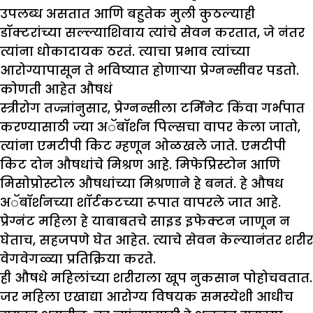
उपलब्ध असतात आणि बहुतेक मुली कुठल्याही
डॉक्टरांच्या सल्ल्याशिवाय त्यांचे सेवन करतात, जे नंतर
त्यांना धोकादायक ठरतं. त्याचा प्रभाव त्यांच्या
आरोग्यापासून ते भविष्यात होणाऱ्या प्रेग्नन्सीवर पडतो.
कोणती आहेत औषधं
स्त्रीरोग तज्ज्ञांनुसार, प्रेग्नन्सीला टर्मिनेट किंवा गर्भपात
करण्यासाठी ज्या अॅबॉर्शन पिल्सचा वापर केला जातो,
त्यांना एमटीपी किट म्हणून ओळखले जाते. एमटीपी
किट दोन औषधांचे मिश्रण आहे. मिफेप्रिस्टोन आणि
मिसोप्रोस्टोल औषधांच्या मिश्रणाने हे बनतं. हे औषध
अॅबॉर्शनच्या शॉर्टकटच्या रूपात वापरले जात आहे.
प्रेग्नंट महिला हे याबाबतचे साइड इफेक्टन जाणून न
घेताच, सहजपणे घेत आहेत. त्याचे सेवन केल्यानंतर शरीर
वेगवेगळ्या प्रतिक्रिया करते.
ही औषधे महिलांच्या शरीराला खूप नुकसान पोहोचवतात.
जर महिला एखाद्या आरोग्य विषयक समस्येशी आधीच