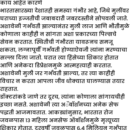
काय आहेत कारणे
भारतासारख्या देशातही समस्या गंभीर आहे, जिथे मुलींवर
घराच्या इज्जतीची जबाबदारी जबरदस्तीने सोपवली जाते.
अशावेळी गर्भवती झाल्यानंतर मुली लाज आणि भीतीमुळे
कोणाला काहीही न सांगता अशा प्रकारच्या पिल्सचे
सेवन करतात. स्थितीची गंभीरता यावरूनच समजू
शकता, लग्नापूर्वी गर्भवती होण्याऐवजी त्यांना मरण्याचा
सल्ला दिला जातो. घरात त्या हिंसेच्या शिकार होतात
आणि अनेकदा डिप्रेशनमुळे आत्महत्याही करतात.
अशावेळी मुली जर गर्भवती झाल्या, तर त्या काहीही
विचार न करता आपला जीव धोक्यात घालण्यास तयार
राहतात.
डॉक्टरांकडे जाणे तर दूरच, त्यांना कोणाला सांगायचीही
इच्छा नसते. अशावेळी त्या अॅबॉर्शनच्या अनेक सेफ
पद्धती आजमावतात. आकड्यांनुसार, भारतात रोज
जवळपास १३ महिला अनसेफ ऑबॉर्शनमुळे मृत्यूच्या
शिकार होतात. दरवर्षी जवळपास ६.४ मिलियन गर्भपात