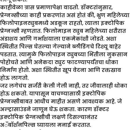
काहीवेळा त्रास प्रमाणापेक्षा वाढतो. डॉक्टरांनुसार,
प्रेग्नन्सीच्या काही प्रकरणांत असं होतं की, भ्रुण महिलेच्या
फिलोपाइनट्युबमध्ये अडकून राहतो, त्याला इक्टोपिक
प्रेग्नन्सी म्हणतात. फिलोमाइन ट्युब महिलेच्या शरीरात
अंडाशय आणि गर्भाशयाला एकमेकांशी जोडते. अशा
स्थितीत पिल्स घेतल्या गेल्याने ब्लीडिंगचे टिश्यू बाहेर
पडतात. त्यामुळे फिलोपाइन ट्युबच्या भिंतीला नुकसान
पोहोचते आणि अनेकदा ट्युट फाटण्यापर्यंतचा धोका
निर्माण होतो. अशा स्थितीत खूप वेदना आणि रक्तस्राव
होऊ लागतो.
जर लगेचंच सर्जरी केली गेली नाही, तर जीवालाही धोका
होऊ शकतो. यापासून वाचण्यासाठी इक्टोपिक
प्रेग्नन्सीबाबत आधीच माहीत असणे आवश्यक आहे. जे
अल्ट्रासाउंडने जाणून घेऊ शकता. कारण डॉक्टर
इक्टोपिक प्रेग्नन्सीची लक्षणे दिसल्यानंतर
अॅबॉर्शनपिल्स घ्यायला मनाई करतात.