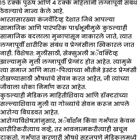
१५ टक्के पुरुष आणि ४ टक्के महिलांनी लग्नापूर्वी संबंध
ठेवल्याचे मान्य केले आहे.
भारतासारख्या कंजर्वेटिव्ह देशात जिथे आपल्या
सामाजिक आणि पारंपरिक पार्श्वभूमीमुळे कुठल्याही
सामाजिक बदलाला मुळापासून नाकारले जाते, त्यात
लग्नापूर्वी शारीरिक संबंध व प्रेग्नंसीला स्विकारलं जात
नाही. विशेषत: मुलींसाठी, सेक्सुअली अॅवक्टिव्ह
झाल्यामुळे मुली लग्नापूर्वी प्रेग्नंट होत आहेत. त्यामुळे
त्या समाज आणि माता-पित्याच्या भीतीने इंस्टंट प्रेग्नंसी
रोखण्यासाठी औषधांचे सेवन करत आहेत, जी त्यांच्या
जीवाला धोका निर्माण करत आहेत.
कुठल्याही मेडिकल माहितीशिवाय आणि डॉक्टरांच्या
सल्ल्याशिवाय मुली या गोळ्यांचे सेवन करून आपले
आरोग्य बिघडवत आहेत.
आरोग्यविशेषज्ञांनुसार, अॅबॉर्शन किंवा गर्भपात केवळ
शारीरिकरीत्याच नव्हे, तर भावनात्मकरीत्याही खचून
टाकतो. गर्भपात करणारी औषधे सहजपणे मेडिकलमध्ये