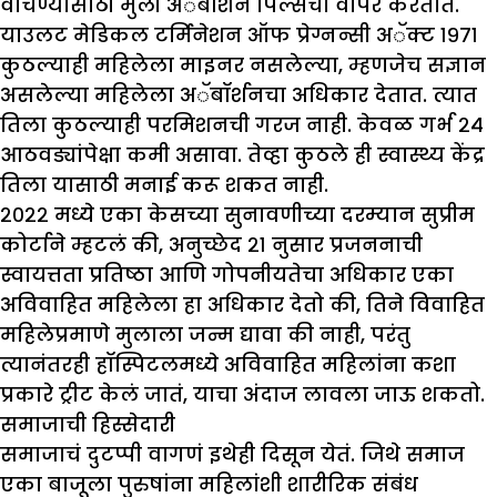
वाचण्यासाठी मुली अॅबॉर्शन पिल्सचा वापर करतात.
याउलट मेडिकल टर्मिनेशन ऑफ प्रेग्नन्सी अॅक्ट १९७१
कुठल्याही महिलेला माइनर नसलेल्या, म्हणजेच सज्ञान
असलेल्या महिलेला अॅबॉर्शनचा अधिकार देतात. त्यात
तिला कुठल्याही परमिशनची गरज नाही. केवळ गर्भ २४
आठवड्यांपेक्षा कमी असावा. तेव्हा कुठले ही स्वास्थ्य केंद्र
तिला यासाठी मनाई करू शकत नाही.
२०२२ मध्ये एका केसच्या सुनावणीच्या दरम्यान सुप्रीम
कोर्टाने म्हटलं की, अनुच्छेद २१ नुसार प्रजननाची
स्वायत्तता प्रतिष्ठा आणि गोपनीयतेचा अधिकार एका
अविवाहित महिलेला हा अधिकार देतो की, तिने विवाहित
महिलेप्रमाणे मुलाला जन्म द्यावा की नाही, परंतु
त्यानंतरही हॉस्पिटलमध्ये अविवाहित महिलांना कशा
प्रकारे ट्रीट केलं जातं, याचा अंदाज लावला जाऊ शकतो.
समाजाची हिस्सेदारी
समाजाचं दुटप्पी वागणं इथेही दिसून येतं. जिथे समाज
एका बाजूला पुरुषांना महिलांशी शारीरिक संबंध