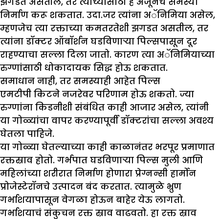
झगडत असतील, तर त्यांच्यासाठी हे अजूनच समस्या
निर्माण करू शकतात. उदा.जर त्यांना अॅनिमिया असेल,
म्हणजेच त्या रक्ताच्या कमतरतेशी झगडत असतील, तर
त्यांना डॉक्टर ऑबॉर्शन घडविणाऱ्या पिल्सपासून दूर
राहण्याचा सल्ला दिला जातो. कारण त्या अॅनिमियाच्या
रुग्णांसाठी धोकादायक सिद्ध होऊ शकतात.
समाधान नाही
,
तर समस्याही आहेत पिल्स
एमटीपी किटने नजरेवर परिणाम होऊ शकतो. ज्या
रुग्णांना किडनीशी संबंधित काही आजार असेल, त्यांनी
या गोळ्यांचा वापर करण्यापूर्वी डॉक्टरांचा सल्ला अवश्य
घेतला पाहिजे.
या गोळ्या घेतल्याच्या काही काळानंतर भरपूर प्रमाणात
रक्तस्राव होतो. गर्भपात घडविणाऱ्या पिल्स मुली आणि
महिलांच्या शरीरात निर्माण होणारा प्रेग्नन्सी हार्मोन
प्रोजेस्टेरॉनचे उत्पादन बंद करतात. त्यामुळे भ्रुण
गर्भाशयापासून वेगळा होऊन बाहेर येऊ लागतो.
गर्भाशयाचं संकुचन रक्त स्राव वाढवतो. हा रक्त स्राव