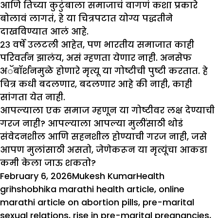
आणि तिच्या कुटुंबाला समाजाचं वागणं कशा प्रकारे
बोलावं लागतं, हे या चित्रपटात योग्य पद्धतीने
दाखविण्यात आलं आहे.
२३ वर्षे उलटली आहेत, पण भारतीय समाजात काही
परिवर्तन झालंय, असं म्हणता येणार नाही. अनसेफ
अॅबॉर्शनमुळे होणारे मृत्यू या गोष्टीची पुष्टी करतात. हे
चित्र कधी बदलणार, बदलणार आहे की नाही, काही
सांगता येत नाही.
आपल्याला एक समाज म्हणून या गोष्टीवर लक्ष देण्याची
गरज नाही? आपल्याला आपल्या मुलींसाठी थोडं
संवेदनशील आणि सहनशील होण्याची गरज नाही, जसे
आपण मुलांसाठी असतो, जेणेकरून या मृत्यूंचा आकडा
कमी केला जाऊ शकतो?
Posted
Author
Categories
Tags
February 6, 2026
Mukesh Kumar
Health
on
grihshobhika marathi health article
,
online
marathi article on abortion pills
,
pre-marital
sexual relations
,
rise in pre-marital pregnancies
,