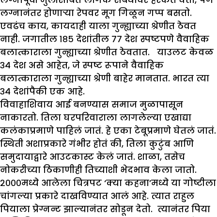
लग्नानंतर होणाऱ्या रेपवर मूग गिळून गप्प बसतो.
एवढंच काय, कायदाही याला गुन्ह्याच्या श्रेणीत ठेवत
नाही. जगातील १८५ देशांतील ७७ देश स्पष्टपणे वैवाहिक
बलात्काराला गुन्ह्याच्या श्रेणीत ठेवतात. याउलट केवळ
३४ देश असे आहेत, जे स्पष्ट रूपाने वैवाहिक
बलात्काराला गुन्ह्याच्या श्रेणी बाहेर मानतात. भारत त्या
३४ देशांपैकी एक आहे.
विवाहाशिवाय आई बनण्यास समाज मुळापासून
नाकारतो. तिला घरपरिवाराला लागलेल्या एखाद्या
कलंकाप्रमाणे पाहिलं जातं. हे एका टेबूप्रमाणे घेतलं जातं.
स्थिती अशाप्रकारे गंभीर होतं की, तिला कुटुंब आणि
समुदायाद्वारे आउटकास्ट केलं जातं. शाळा, तसेच
नोकरीच्या ठिकाणीही तिच्याशी भेदभाव केला जातो.
२०००मध्ये आलेला चित्रपट ‘क्या कहना’मध्ये या गोष्टीला
चांगल्या प्रकारे दाखविण्यात आलं आहे. त्यात राहुल
पियाला प्रेग्नन्ट झाल्यानंतर सोडून देतो. त्यानंतर पिया