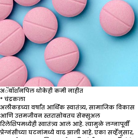
अॅबॉर्शनपिल धोकेही कमी नाहीत
*
चंद्रकला
अलीकडच्या वर्षांत आर्थिक स्वातंत्र्य, सामाजिक विकास
आणि उत्तमजीवन स्तरासोबतच सेक्सुअल
रिलेशिपमध्येही स्वातंत्र्य आलं आहे. त्यामुळे लग्नापूर्वी
प्रेग्नंसीच्या घटनांमध्ये वाढ झाली आहे. एका सर्व्हेनुसार,