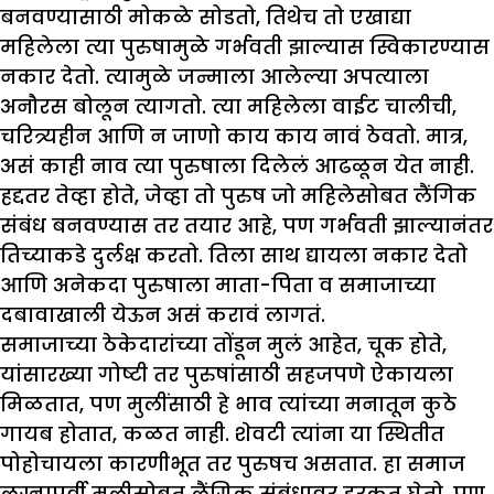
बनवण्यासाठी मोकळे सोडतो, तिथेच तो एखाद्या
महिलेला त्या पुरुषामुळे गर्भवती झाल्यास स्विकारण्यास
नकार देतो. त्यामुळे जन्माला आलेल्या अपत्याला
अनौरस बोलून त्यागतो. त्या महिलेला वाईट चालीची,
चरित्र्यहीन आणि न जाणो काय काय नावं ठेवतो. मात्र,
असं काही नाव त्या पुरुषाला दिलेलं आढळून येत नाही.
हद्दतर तेव्हा होते, जेव्हा तो पुरुष जो महिलेसोबत लैंगिक
संबंध बनवण्यास तर तयार आहे, पण गर्भवती झाल्यानंतर
तिच्याकडे दुर्लक्ष करतो. तिला साथ द्यायला नकार देतो
आणि अनेकदा पुरुषाला माता-पिता व समाजाच्या
दबावाखाली येऊन असं करावं लागतं.
समाजाच्या ठेकेदारांच्या तोंडून मुलं आहेत, चूक होते,
यांसारख्या गोष्टी तर पुरुषांसाठी सहजपणे ऐकायला
मिळतात, पण मुलींसाठी हे भाव त्यांच्या मनातून कुठे
गायब होतात, कळत नाही. शेवटी त्यांना या स्थितीत
पोहोचायला कारणीभूत तर पुरुषच असतात. हा समाज
लग्नापूर्वी मुलीसोबत लैंगिक संबंधावर हरकत घेतो, पण