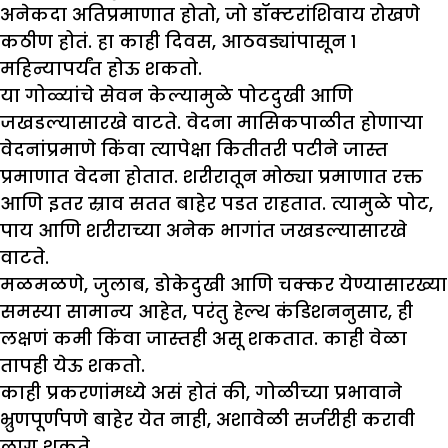
अनेकदा अतिप्रमाणात होतो, जो डॉक्टरांशिवाय रोखणे
कठीण होतं. हा काही दिवस, आठवड्यांपासून १
महिन्यापर्यंत होऊ शकतो.
या गोळ्यांचे सेवन केल्यामुळे पोटदुखी आणि
जखडल्यासारखे वाटते. वेदना मासिकपाळीत होणाऱ्या
वेदनांप्रमाणे किंवा त्यापेक्षा कितीतरी पटीने जास्त
प्रमाणात वेदना होतात. शरीरातून मोठ्या प्रमाणात रक्त
आणि इतर स्राव सतत बाहेर पडत राहतात. त्यामुळे पोट,
पाय आणि शरीराच्या अनेक भागांत जखडल्यासारखे
वाटते.
मळमळणे, जुलाब, डोकेदुखी आणि चक्कर येण्यासारख्या
समस्या सामान्य आहेत, परंतु हेल्थ कंडिशननुसार, ही
लक्षणं कमी किंवा जास्तही असू शकतात. काही वेळा
तापही येऊ शकतो.
काही प्रकरणांमध्ये असं होतं की, गोळीच्या प्रभावाने
भ्रुणपूर्णपणे बाहेर येत नाही, अशावेळी सर्जरीही करावी
लागू शकते.