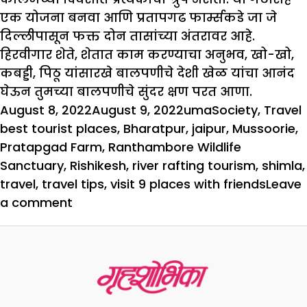
एक योजना बनवा आणि प्रतापगढ फार्म्सकडे जा जे
दिल्लीपासून फक्त दोन तासांच्या अंतरावर आहे.
हिरवीगार शेते, शेतात काम करण्याचा अनुभव, खो-खो,
कबड्डी, पिठू यांसारखे बालपणीचे देशी खेळ यांचा आनंद
घेऊन तुमच्या बालपणीचे सुंदर क्षण परत आणा.
Posted
Author
Categories
August 8, 2022
August 9, 2022
uma
Society
,
Travel
on
best tourist places
,
Bharatpur
,
jaipur
,
Mussoorie
,
Pratapgad Farm
,
Ranthambore Wildlife
Sanctuary
,
Rishikesh
,
river rafting tourism
,
shimla
,
travel
,
travel tips
,
visit 9 places with friends
Leave
on
a comment
मित्रांसोबत
या
9
ठिकाणांना
अवश्य