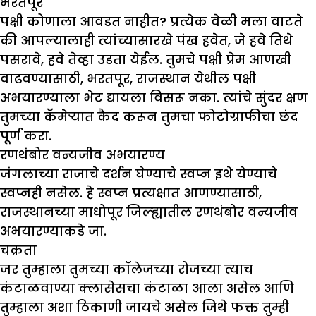
भरतपूर
पक्षी कोणाला आवडत नाहीत? प्रत्येक वेळी मला वाटते
की आपल्यालाही त्यांच्यासारखे पंख हवेत, जे हवे तिथे
पसरावे, हवे तेव्हा उडता येईल. तुमचे पक्षी प्रेम आणखी
वाढवण्यासाठी, भरतपूर, राजस्थान येथील पक्षी
अभयारण्याला भेट द्यायला विसरू नका. त्यांचे सुंदर क्षण
तुमच्या कॅमेऱ्यात कैद करून तुमचा फोटोग्राफीचा छंद
पूर्ण करा.
रणथंबोर वन्यजीव अभयारण्य
जंगलाच्या राजाचे दर्शन घेण्याचे स्वप्न इथे येण्याचे
स्वप्नही नसेल. हे स्वप्न प्रत्यक्षात आणण्यासाठी,
राजस्थानच्या माधोपूर जिल्ह्यातील रणथंबोर वन्यजीव
अभयारण्याकडे जा.
चक्रता
जर तुम्हाला तुमच्या कॉलेजच्या रोजच्या त्याच
कंटाळवाण्या क्लासेसचा कंटाळा आला असेल आणि
तुम्हाला अशा ठिकाणी जायचे असेल जिथे फक्त तुम्ही