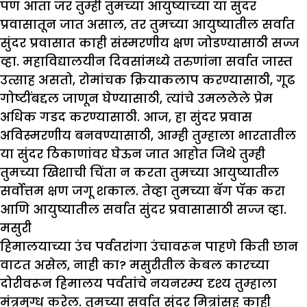
पण आता जर तुम्ही तुमच्या आयुष्याच्या या सुंदर
प्रवासातून जात असाल, तर तुमच्या आयुष्यातील सर्वात
सुंदर प्रवासात काही संस्मरणीय क्षण जोडण्यासाठी सज्ज
व्हा. महाविद्यालयीन दिवसांमध्ये तरुणांना सर्वात जास्त
उत्साह असतो, रोमांचक क्रियाकलाप करण्यासाठी, गूढ
गोष्टींबद्दल जाणून घेण्यासाठी, त्यांचे उमललेले प्रेम
अधिक गडद करण्यासाठी. आज, हा सुंदर प्रवास
अविस्मरणीय बनवण्यासाठी, आम्ही तुम्हाला भारतातील
या सुंदर ठिकाणांवर घेऊन जात आहोत जिथे तुम्ही
तुमच्या खिशाची चिंता न करता तुमच्या आयुष्यातील
सर्वोत्तम क्षण जगू शकाल. तेव्हा तुमच्या बॅग पॅक करा
आणि आयुष्यातील सर्वात सुंदर प्रवासासाठी सज्ज व्हा.
मसुरी
हिमालयाच्या उंच पर्वतरांगा उंचावरून पाहणे किती छान
वाटत असेल, नाही का? मसुरीतील केबल कारच्या
दोरीवरून हिमालय पर्वतांचे नयनरम्य दृश्य तुम्हाला
मंत्रमुग्ध करेल. तुमच्या सर्वात सुंदर मित्रांसह काही