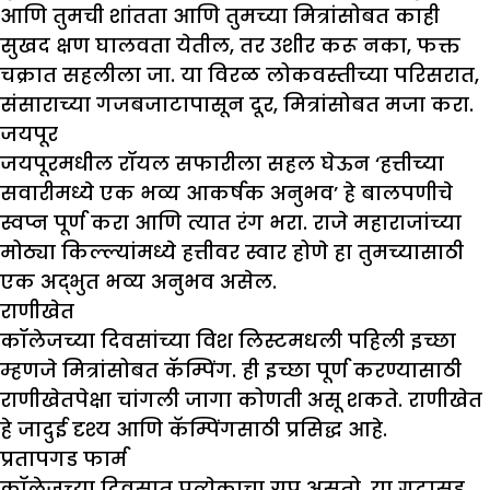
आणि तुमची शांतता आणि तुमच्या मित्रांसोबत काही
सुखद क्षण घालवता येतील, तर उशीर करू नका, फक्त
चक्रात सहलीला जा. या विरळ लोकवस्तीच्या परिसरात,
संसाराच्या गजबजाटापासून दूर, मित्रांसोबत मजा करा.
जयपूर
जयपूरमधील रॉयल सफारीला सहल घेऊन ‘हत्तीच्या
सवारीमध्ये एक भव्य आकर्षक अनुभव’ हे बालपणीचे
स्वप्न पूर्ण करा आणि त्यात रंग भरा. राजे महाराजांच्या
मोठ्या किल्ल्यांमध्ये हत्तीवर स्वार होणे हा तुमच्यासाठी
एक अद्भुत भव्य अनुभव असेल.
राणीखेत
कॉलेजच्या दिवसांच्या विश लिस्टमधली पहिली इच्छा
म्हणजे मित्रांसोबत कॅम्पिंग. ही इच्छा पूर्ण करण्यासाठी
राणीखेतपेक्षा चांगली जागा कोणती असू शकते. राणीखेत
हे जादुई दृश्य आणि कॅम्पिंगसाठी प्रसिद्ध आहे.
प्रतापगड फार्म
कॉलेजच्या दिवसात प्रत्येकाचा ग्रुप असतो. या गटासह