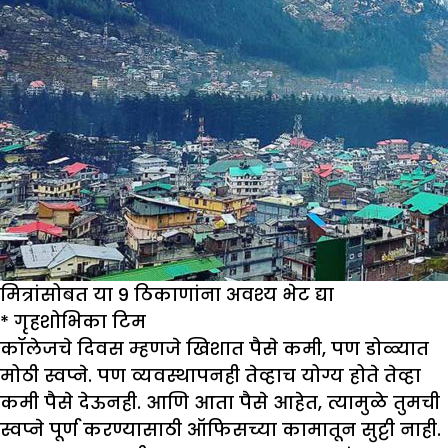
मित्रांसोबत या 9 ठिकाणांना अवश्य भेट द्या
*
गृहशो
भिका
टिम
कॉलेजचे दिवस म्हणजे खिशात पैसे कमी, पण डोळ्यात
मोठी स्वप्ने. पण व्यवस्थापनही तेव्हाच योग्य होते तेव्हा
कमी पैसे देऊनही. आणि आता पैसे आहेत, त्यामुळे तुमची
स्वप्ने पूर्ण करण्यासाठी ऑफिसच्या कामातून सुट्टी नाही.