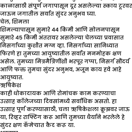
काळासाठी संपूर्ण जगापासून दूर असलेल्या स्काय टूरवर
जाऊन जगातील सर्वात सुंदर अनुभव घ्या.
चेल
,
शिमला
शिमल्यापासून सुमारे 44 किमी आणि सोलनपासून
सुमारे 45 किमी अंतरावर असलेल्या चेलच्या प्रवासात
निसर्गाच्या कुशीत मग्न व्हा. निसर्गाच्या सानिध्यात
फिरणे हा तुमच्या आयुष्यातील सर्वात मनमोहक क्षण
असेल. तुमच्या मित्रमैत्रिणींशी भरपूर गप्पा, निसर्ग सौंदर्य
आणि फक्त तुमचा सुंदर अनुभव, अजून काय हवे आहे
आयुष्यात.
ऋषिकेश
काही धोकादायक आणि रोमांचक काम करण्याचा
उत्साह कॉलेजच्या दिवसांमध्ये सर्वाधिक असतो. हा
उत्साह पूर्ण करण्यासाठी, चला ऋषिकेशला क्रूझवर जाऊ
या, रिव्हर राफ्टिंग करू आणि तुमच्या धैर्याने भरलेले हे
सुंदर क्षण कॅमेऱ्यात कैद करू या.