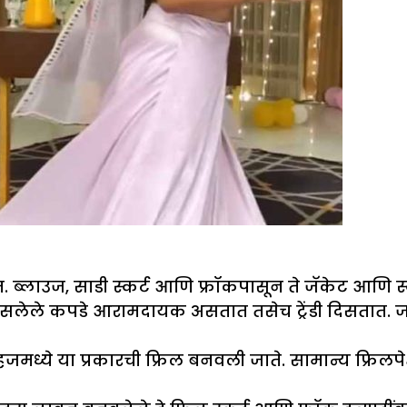
्लाउज, साडी स्कर्ट आणि फ्रॉकपासून ते जॅकेट आणि स्कर्
सलेले कपडे आरामदायक असतात तसेच ट्रेंडी दिसतात. जरी 
्हजमध्ये या प्रकारची फ्रिल बनवली जाते. सामान्य फ्रिल