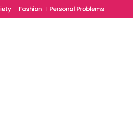
⚲
BSCRIBE
Login
iety
Fashion
Personal Problems
⚲