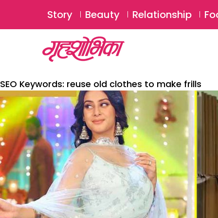
Story
Beauty
Relationship
Fo
SEO Keywords:
reuse old clothes to make frills