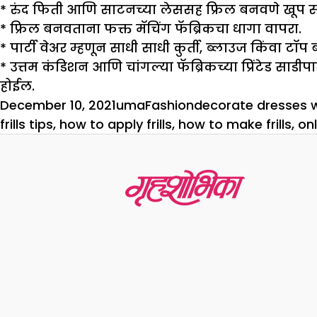
*
रुंद फिती आणि साटनच्या लेससह फ्रिल बनवणे खूप सोपे
* फ्रिल बनवताना फक्त मॅचिंग फॅब्रिकचा धागा वापरा.
*
पार्टी वेअर म्हणून साधी साधी कुर्ती, ब्लाउज किंवा टॉ
*
उत्तम कंडिशन आणि चांगल्या फॅब्रिकच्या प्रिंटेड साडीपा
होईल.
Posted
Author
Categories
Tags
December 10, 2021
uma
Fashion
decorate dresses wi
on
frills tips
,
how to apply frills
,
how to make frills
,
onl