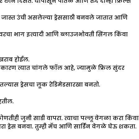
ंवर छान दिसते. यापासून पातळ आणि रुंद दोन्ही फ्रिल्स
 थर जास्त उंची असलेल्या ड्रेससाठी बनवले जातात आणि
 वरचा भाग इत्यादी आणि ब्लाउजभोवती सिंगल किंवा
स खराब होईल.
ारण त्यात चांगले फॉल आहे, ज्यामुळे फ्रिल सुंदर
्यास ड्रेसचा लूक रेडिमेडसारखा बनतो.
ाहतील.
तीही जुनी साडी वापरा. त्याचा पल्लू वेगळा करा किंवा
 ड्रेस बनवा. तुम्ही मॅच आणि सार्डिन वेगळे घेऊ शकता.