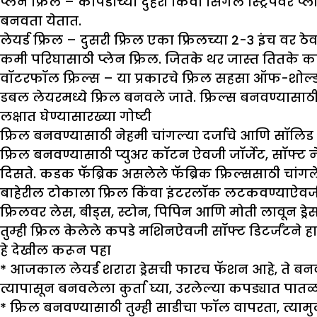
प्लेन फ्रिल
–
कापडाच्या दुहेरी किंवा सिंगल स्ट्रिपवर प्
बनवता येतात.
लेयर्ड फ्रिल –
दुसरी फ्रिल एका फ्रिलच्या 2-3 इंच वर ठे
कमी परिघासाठी प्लेन फ्रिल. जितके थर जास्त तितके
वॉटरफॉल फ्रिल्स
–
या प्रकारचे फ्रिल सहसा ऑफ-शोल्ड
डबल लेयरमध्ये फ्रिल बनवले जाते. फ्रिल्स बनवण्य
लक्षात घेण्यासारख्या गोष्टी
फ्रिल बनवण्यासाठी नेहमी चांगल्या दर्जाचे आणि सॉलिड रं
फ्रिल बनवण्यासाठी प्युअर कॉटन ऐवजी जॉर्जेट, सॉफ्ट 
दिसते. कडक फॅब्रिक असलेले फॅब्रिक फ्रिल्ससाठी चांगले
बाहेरील टोकाला फ्रिल किंवा इंटरलॉक लटकवण्याऐवजी 
फ्रिलवर लेस, बीड्स, स्टोन, पिपिन आणि मोती लावून ड्र
तुम्ही फ्रिल केलेले कपडे मशिनऐवजी सॉफ्ट डिटर्जंटने हा
हे देखील करून पहा
* आजकाल लेयर्ड शरारा ड्रेसची फारच फॅशन आहे, ते बनव
त्यापासून बनवलेला कुर्ता घ्या, उरलेल्या कपड्यात पात
*
फ्रिल बनवण्यासाठी तुम्ही साडीचा फॉल वापरता, त्या