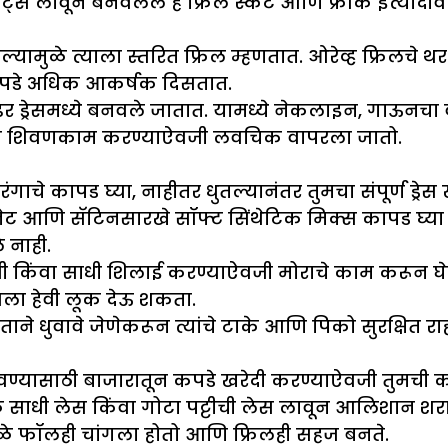
लीट्स लावून बनवलेले हे फ्रिल स्कर्ट आणि फ्रॉक इत्यादी
वल्यामुळे त्याला स्तरित फ्रिल म्हणतात. ओरेव्ह फ्रिलचे
 कपडे अधिक आकर्षक दिसतात.
र ड्रेसमध्ये बनवले जातात. यामध्ये नेकलाइन, गाऊनचा
ासाठी शिवणकाम करण्याऐवजी लवचिक वापरला जातो.
गाचे कापड घ्या, नाहीतर धुतल्यानंतर तुमचा संपूर्ण ड्रे
नेट आणि सॅटिनसारखे सॉफ्ट सिंथेटिक मिक्स कापड घ्या क
 नाही.
किंवा साधी शिलाई करण्याऐवजी मोराचे काम करून घेतल
ेसला हेवी लूक देऊ शकता.
ताने धुवावे जेणेकरून त्यांचे टाके आणि पिको सुरक्षित र
ण्यासाठी बाजारातून कपडे खरेदी करण्याऐवजी तुमची कोण
ळ साधी लेस किंवा गोटा पट्टीची लेस लावून आलिशान शरारा
मुळे फॉलही चांगला होतो आणि फ्रिलही सहज बनते.