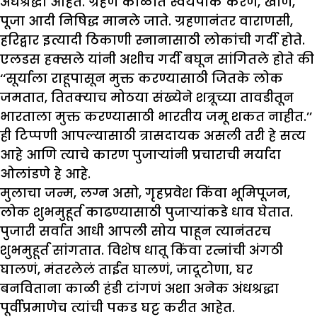
अंधश्रद्धा आहेत. ग्रहण काळात स्वयंपाक करणे, खाणे,
पूजा आदी निषिद्ध मानले जाते. ग्रहणानंतर वाराणसी,
हरिद्वार इत्यादी ठिकाणी स्नानासाठी लोकांची गर्दी होते.
एलडस हक्सले यांनी अशीच गर्दी बघून सांगितले होते की
‘‘सूर्याला राहूपासून मुक्त करण्यासाठी जितके लोक
जमतात, तितक्याच मोठया संख्येने शत्रूच्या तावडीतून
भारताला मुक्त करण्यासाठी भारतीय जमू शकत नाहीत.’’
ही टिप्पणी आपल्यासाठी त्रासदायक असली तरी हे सत्य
आहे आणि त्याचे कारण पुजाऱ्यांनी प्रचाराची मर्यादा
ओलांडणे हे आहे.
मुलाचा जन्म, लग्न असो, गृहप्रवेश किंवा भूमिपूजन,
लोक शुभमुहूर्त काढण्यासाठी पुजाऱ्यांकडे धाव घेतात.
पुजारी सर्वात आधी आपली सोय पाहून त्यानंतरच
शुभमुहूर्त सांगतात. विशेष धातू किंवा रत्नांची अंगठी
घालणं, मंतरलेलं ताईत घालणं, जादूटोणा, घर
बनविताना काळी हंडी टांगणं अशा अनेक अंधश्रद्धा
पूर्वीप्रमाणेच त्यांची पकड घट्ट करीत आहेत.