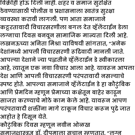
विक्रीही होऊ दिली नाही. शहर व समाज सुरक्षित
ठेवण्यासाठी पोलीस व प्रशासनाला स्वतंत्र सुरक्षा
व्यवस्था करावी लागली. पण आता समाजाने
कट्टरतावादी विचारसरणीला बगल देत व्हॅलेंटाईन डेला
लग्नाचा दिवस बनवून सामाजिक मान्यता दिली आहे.
लखनऊच्या अनिता मिश्रा याविषयी सांगतात, “अनेक
देशांमध्ये आपली विचारसरणी रूढिवादी मानली जाते.
आपल्या देशाने ज्या पद्धतीने व्हॅलेंटाईन डे स्वीकारला
आहे, त्यातून एक नवा विचार आला आहे. यावरून आपला
देश आणि आपली विचारसरणी परंपरावादी नसल्याचे
स्पष्ट होते. आपल्या समाजाने व्हॅलेंटाईन डे हा कौटुंबिक
आणि प्रेमदिन म्हणून प्रेमाच्या कक्षेतून बाहेर काढून
साजरा करण्याचे मोठे काम केले आहे. यावरून आपण
परंपरावादी शक्तींना मागे टाकून विचार करून पुढे जात
आहोत हे दिसून येते.
कौटुंबिक दिवस म्हणून नवीन ओळख
समाजशास्त्रज्ञ डॉ. दीपमाला सचान म्हणतात, “लग्न