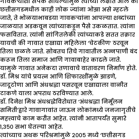
गावकऱ्यांशी संपर्क साधल्यामुळे त्यांच्या लक्षात आले की
छत्तीसगडमधील काही लोक ज्यांना ओझा असे म्हटले
जाते, ते भोळयाभाबडया गावकऱ्यांना आपल्या शब्दांच्या
जाळयात अडकवून त्यांच्याकडून पैसे उकळतात. त्यांना
फसवितात. त्यांनी सांगितलेकी त्यांच्याकडे सतत तक्रार
यायची की गावात एखाद्या महिलेला ‘चेटकीण’ ठरवून
तिला छळले जाते. सोबतच तिचे गावातील अन्नपाणी बंद
करून तिला समाज आणि गावाबाहेर काढले जाते.
यामुळे गावात अनेकदा तणावाचे वातावरण निर्माण होते.
डॉ. मिश्र यांचे प्रयत्न आणि शिफारशींमुळे झाडणे,
जादूटोणा आणि अंधश्रद्धा पसरवून एखाद्याला वाळीत
टाकणे याला अपराध ठरविण्यात आले.
डॉ. दिनेश मिश्र अंधश्रद्धेविरोधात ‘अंधश्रद्धा निर्मूलन
समिती’द्वारे गावागावांत जाऊन लोकांमध्ये जनजागृतीचे
महत्त्वाचे काम करीत आहेत. त्यांनी आतापर्यंत सुमारे
१,३५० सभा घेतल्या आहेत.
त्यांच्याच अथक परिश्रमांमुळे २००५ मध्ये ‘छत्तीसगड