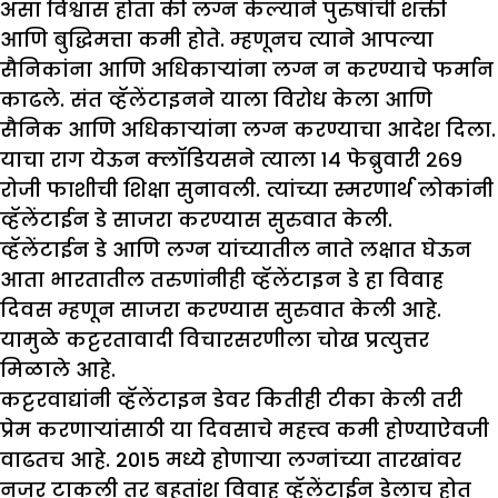
असा विश्वास होता की लग्न केल्याने पुरुषांची शक्ती
आणि बुद्धिमत्ता कमी होते. म्हणूनच त्याने आपल्या
सैनिकांना आणि अधिकाऱ्यांना लग्न न करण्याचे फर्मान
काढले. संत व्हॅलेंटाइनने याला विरोध केला आणि
सैनिक आणि अधिकाऱ्यांना लग्न करण्याचा आदेश दिला.
याचा राग येऊन क्लॉडियसने त्याला १४ फेब्रुवारी २६९
रोजी फाशीची शिक्षा सुनावली. त्यांच्या स्मरणार्थ लोकांनी
व्हॅलेंटाईन डे साजरा करण्यास सुरुवात केली.
व्हॅलेंटाईन डे आणि लग्न यांच्यातील नाते लक्षात घेऊन
आता भारतातील तरुणांनीही व्हॅलेंटाइन डे हा विवाह
दिवस म्हणून साजरा करण्यास सुरुवात केली आहे.
यामुळे कट्टरतावादी विचारसरणीला चोख प्रत्युत्तर
मिळाले आहे.
कट्टरवाद्यांनी व्हॅलेंटाइन डेवर कितीही टीका केली तरी
प्रेम करणाऱ्यांसाठी या दिवसाचे महत्त्व कमी होण्याऐवजी
वाढतच आहे. 2015 मध्ये होणाऱ्या लग्नांच्या तारखांवर
नजर टाकली तर बहुतांश विवाह व्हॅलेंटाईन डेलाच होत