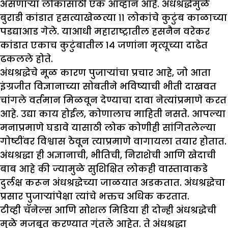
असणाऱ्या लोकांसाठी एक आव्हान आहे. अंधश्रद्धेमुळे
बुराडी कांडात हसत्याखेळत्या ११ लोकांचे कुटुंब काळाच्या
पडद्याआड गेले. याआधी महाराष्ट्रातील हसनैन वरेकर
कांडात एकाच कुटुंबातील १४ जणांना मृत्यूच्या दाढेत
ढकलले होते.
अंधश्रद्धेचे मूळ कारण पुजाऱ्यांचा प्रचार आहे, जो आता
इंग्रजीत विज्ञानाच्या सोबतीने भविष्याची भीती दाखवत
चांगले वर्तमान मिळवून देण्याचा दावा नेत्यांप्रमाणे करत
आहे. उद्या काय होईल, कोणालाच माहिती नसते. आपल्या
मनाप्रमाणे घडावे यासाठी लोक कोणीही सांगितलेल्या
गोष्टींवर विश्वास ठेवून त्याप्रमाणे वागायला तयार होतात.
अंधश्रद्धा ही अज्ञानाची, भीतिची, निराशेची आणि खेदाची
बाब आहे की ज्यामुळे सुशिक्षित लोकही वास्तावाकडे
दुर्लक्ष करून अंधश्रद्धेच्या जाळयात अडकतात. अंधश्रद्धेचा
प्रसार पुजाऱ्यांपेक्षा त्यांचे भक्तच अधिक करतात.
टीव्ही चॅनेल्स आणि सोशल मिडिया ही दोन्ही अंधश्रद्धेची
मुळे मजबूत करण्यात गुंतले आहेत. ते अंधश्रद्धा