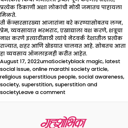
प्रत्येक ठिकाणी अशा लोकांची मोठी जमातच पाहायला
मिळते.
ती कॅन्सरसारख्या आजारांना बरे करण्यासोबतच लग्न,
प्रेम, व्यवसायात भरभराट, एखाद्याला वश करणे, शत्रूचा
नाश करणे इत्यादींसाठी त्यांचे नेटवर्क देशातील प्रत्येक
राज्यात, शहर आणि खेडयात चालवत आहे. सोबतच आता
हा व्यवसाय ऑनलाइनही करीत आहेत.
Posted
Author
Categories
Tags
August 17, 2022
uma
Society
black magic
,
latest
on
social issue
,
online marathi society article
,
religious superstitious people
,
social awareness
,
society
,
superstition
,
superstition and
on
society
Leave a comment
जीवघेणी
ठरतेय
अंधश्रद्धा