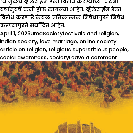
त्यामुळेच व्हॅलेंटाइन डेला विरोध करण्याच्या घटना
वर्षानुवर्षे कमी होऊ लागल्या आहेत. व्हॅलेंटाईन डेला
विरोध करणारे केवळ प्रतिकात्मक निषेधापुरते निषेध
करण्यापुरते मर्यादित आहेत.
Posted
Author
Categories
Tags
April 1, 2023
uma
Society
festivals and religion
,
on
indian society
,
love marriage
,
online society
article on religion
,
religious superstitious people
,
on
social awareness
,
society
Leave a comment
विवाह
बंधन
प्रेम
बंधन