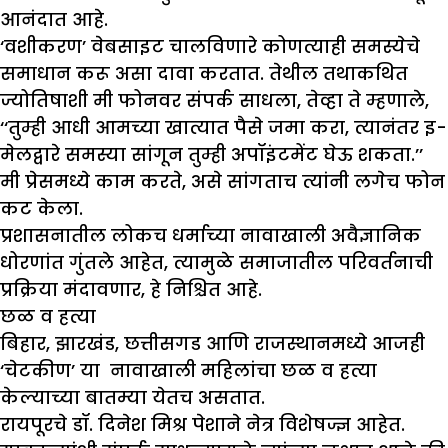
आनंदात आहे.
‘वशीकरण’ वेबसाइट चालविणारे कोणत्याही समस्येचे
समाधान करू असा दावा करतात. तेथील तथाकथित
ज्योतिषाशी मी फोनवर संपर्क साधला, तेव्हा ते म्हणाले,
‘‘तुम्ही आधी आमच्या खात्यात पैसे जमा करा, त्यानंतर इ-
मेलद्वारे समस्या सांगून तुम्ही अपॉइंटमेंट घेऊ शकता.’’
मी प्रेसमध्ये काम करते, असे सांगताच त्यांनी लगेच फोन
कट केला.
प्रशासनातील लोकच धर्माच्या नावाखाली अवैज्ञानिक
धोरणांत गुंतले आहेत, त्यामुळे समाजातील परिवर्तनाची
प्रक्रिया मंदावणार, हे निश्चित आहे.
छळ व हत्या
बिहार, झारखंड, छत्तीसगड आणि राजस्थानमध्ये आजही
‘चेटकीण’ या नावाखाली महिलांचा छळ व हत्या
केल्याच्या बातम्या येतच असतात.
रायपूरचे डॉ. दिनेश मिश्र पेशाने नेत्र विशेषज्ज्ञ आहेत.