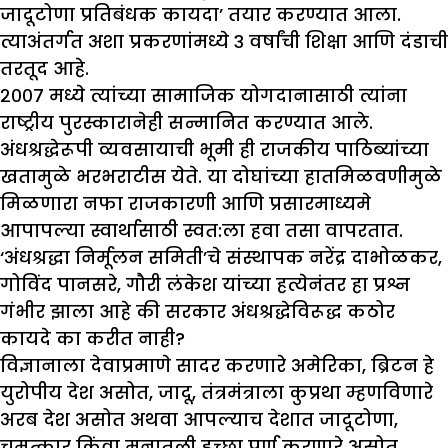
जादूटोणा प्रतिबंधक कायदा’ तयार करण्यात आला.
त्याअंतर्गत अशा प्रकरणांमध्ये ३ वर्षांची शिक्षा आणि दंडाची
तरतूद आहे.
२००७ मध्ये त्यांच्या सामाजिक योगदानासाठी त्यांना
राष्ट्रीय पुरस्कारानेही सन्मानित करण्यात आले.
अंधश्रद्धेरूपी व्यवसायाची भूमी ही राजकीय पाठिब्यांच्या
खतामुळे भरभराटीस येते. या दोघांच्या हातमिळवणीमुळे
मिळणारा नफा राजकारणी आणि प्रसारमाध्यमे
आपापल्या स्वार्थासाठी स्वत:ला हवा तसा वापरतात.
‘अंधश्रद्धा निर्मूलन समिती’चे संस्थापक नरेंद्र दाभोळकर,
गोविंद पानसरे, गौरी लंकेश यांच्या हत्येनंतर हा प्रश्न
गंभीर झाला आहे की सरकार अंधश्रद्धेविरूद्ध कठोर
कायदे का करीत नाही?
विज्ञानाला देवाप्रमाणे सादर करणारे अमेरिका, ब्रिटन हे
युरोपीय देश असोत, जादू, तंत्रमंत्राला कुप्रथा म्हणविणारे
अरब देश असोत अथवा आपल्याच देशात जादूटोणा,
चमत्कार किंवा मनातली इच्छा पूर्ण करणारे असोत,