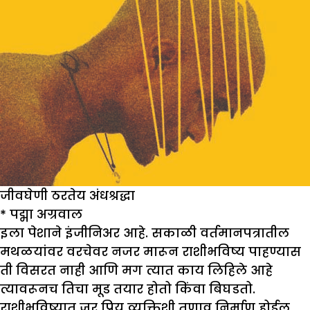
जीवघेणी ठरतेय अंधश्रद्धा
*
पद्मा अग्रवाल
इला पेशाने इंजीनिअर आहे. सकाळी वर्तमानपत्रातील
मथळयांवर वरचेवर नजर मारून राशीभविष्य पाहण्यास
ती विसरत नाही आणि मग त्यात काय लिहिले आहे
त्यावरूनच तिचा मूड तयार होतो किंवा बिघडतो.
राशीभविष्यात जर प्रिय व्यक्तिशी तणाव निर्माण होईल,