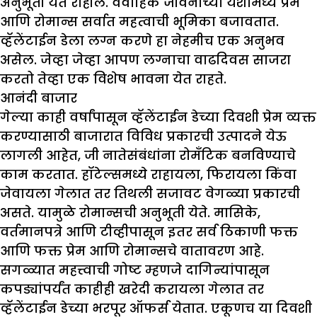
अनुभूती येत राहील. वैवाहिक जीवनाच्या यशामध्ये प्रेम
आणि रोमान्स सर्वात महत्वाची भूमिका बजावतात.
व्हॅलेंटाईन डेला लग्न करणे हा नेहमीच एक अनुभव
असेल. जेव्हा जेव्हा आपण लग्नाचा वाढदिवस साजरा
करतो तेव्हा एक विशेष भावना येत राहते.
आनंदी बाजार
गेल्या काही वर्षांपासून व्हॅलेंटाईन डेच्या दिवशी प्रेम व्यक्त
करण्यासाठी बाजारात विविध प्रकारची उत्पादने येऊ
लागली आहेत, जी नातेसंबंधांना रोमँटिक बनविण्याचे
काम करतात. हॉटेल्समध्ये राहायला, फिरायला किंवा
जेवायला गेलात तर तिथली सजावट वेगळ्या प्रकारची
असते. यामुळे रोमान्सची अनुभूती येते. मासिके,
वर्तमानपत्रे आणि टीव्हीपासून इतर सर्व ठिकाणी फक्त
आणि फक्त प्रेम आणि रोमान्सचे वातावरण आहे.
सगळ्यात महत्त्वाची गोष्ट म्हणजे दागिन्यांपासून
कपड्यांपर्यंत काहीही खरेदी करायला गेलात तर
व्हॅलेंटाईन डेच्या भरपूर ऑफर्स येतात. एकूणच या दिवशी