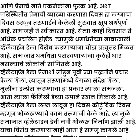
आणि प्रेमाचे नाते एकमेकांना पूरक आहे. अशा
परिस्थितीत प्रेमाची व्याख्या करणारा दिवस हा लग्नाचा
दिवस ठरवून तरुणाईने केलेली सुरुवात खूप अर्थपूर्ण
आहे. समाजही ते स्वीकारत आहे. येत्या काही दिवसांत ते
अधिक प्रचलित होईल. त्यामुळे धर्मांधतेच्या नावाखाली
व्हॅलेंटाईन डेला विरोध करणाऱ्यांना चोख प्रत्युत्तर मिळत
आहे. समाजात धर्मांधता पसरवणाऱ्यांना कुठेही थारा
नसल्याचे लोकांनी सांगितले आहे.
व्हॅलेंटाईन डेला प्रेमाशी जोडून पूर्वी ज्या पद्धतीने प्रचार
केला गेला, त्यातून तरुणांमध्ये वेगळा संदेश गेला.
मुलींना इम्प्रेस करण्याचा हा प्रकार त्याला समजला.
आता त्याला फॅमिली डेच्या रूपाने स्थान मिळाले आहे.
व्हॅलेंटाईन डेला लग्न लावून हा दिवस कौटुंबिक दिवस
म्हणून ओळखण्याचे काम तरुणांनी केले आहे. त्यामुळे
समाजात व्हॅलेंटाइन डेची नवी ओळख निर्माण झाली आहे.
याचा विरोध करणाऱ्यांनाही आता हे समजू लागले आहे.