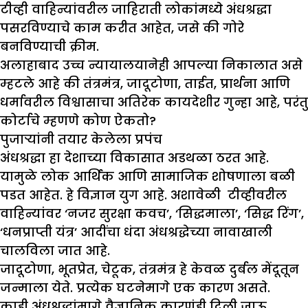
टीव्ही वाहिन्यांवरील जाहिराती लोकांमध्ये अंधश्रद्धा
पसरविण्याचे काम करीत आहेत, जसे की गोरे
बनविण्याची क्रीम.
अलाहाबाद उच्च न्यायालयानेही आपल्या निकालात असे
म्हटले आहे की तंत्रमंत्र, जादूटोणा, ताईत, प्रार्थना आणि
धर्मावरील विश्वासाचा अतिरेक कायदेशीर गुन्हा आहे, परंतु
कोर्टाचे म्हणणे कोण ऐकतो?
पुजाऱ्यांनी तयार केलेला प्रपंच
अंधश्रद्धा हा देशाच्या विकासात अडथळा ठरत आहे.
यामुळे लोक आर्थिक आणि सामाजिक शोषणाला बळी
पडत आहेत. हे विज्ञान युग आहे. अशावेळी टीव्हीवरील
वाहिन्यांवर ‘नजर सुरक्षा कवच’, ‘सिद्धमाला’, ‘सिद्ध रिंग’,
‘धनप्राप्ती यंत्र’ आदींचा धंदा अंधश्रद्धेच्या नावाखाली
चालविला जात आहे.
जादूटोणा, भूतप्रेत, चेटूक, तंत्रमंत्र हे केवळ दुर्बल मेंदूतून
जन्माला येते. प्रत्येक घटनेमागे एक कारण असते.
काही अंधश्रद्धांमागे वैज्ञानिक कारणंही दिली जाऊ