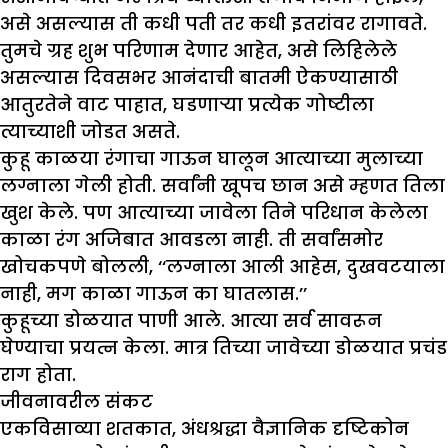
असे असल्यास ती कधी पती तर कधी इतरांवर रागावते.
तुमचे ग्रह शुभ परिणाम देणार आहेत, असे लिहिलेले
असल्यास दिवसभर आनंदाची बातमी ऐकण्यासाठी
आतुरतेने वाट पाहात, घडणाऱ्या प्रत्येक गोष्टीला
त्याच्याशी जोडत असते.
कुहू काळया रंगाचा गाऊन घालून आत्याच्या मुलाच्या
लग्नाला गेली होती. सर्वांनी खूपच छान असे म्हणत तिला
खुश केले. पण आत्याच्या जावेला तिने परिधान केलेला
काळा रंग अजिबात आवडला नाही. ती सर्वांसमोर
खोचकपणे बोलली, ‘‘लग्नाला आली आहेस, दुखवटयाला
नाही, मग काळा गाऊन का घातलास.’’
कुहूच्या डोळयात पाणी आले. आत्या सर्व सावरून
घेण्याचा प्रयत्न केला. मात्र तिच्या जावेच्या डोळयात प्रचंड
राग होता.
जीवनावरील संकट
एकविसाव्या शतकात, अंधश्रद्धा वैज्ञानिक दृष्टिकोन