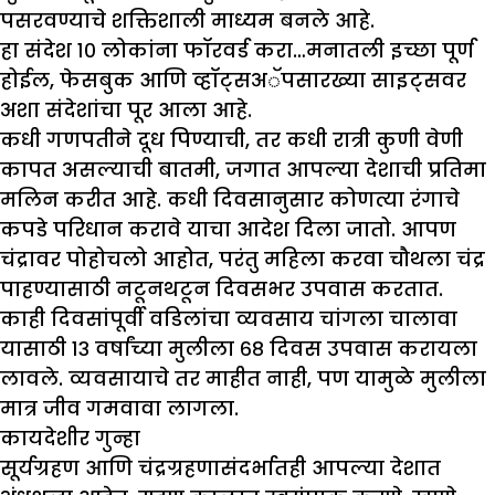
पसरवण्याचे शक्तिशाली माध्यम बनले आहे.
हा संदेश १० लोकांना फॉरवर्ड करा…मनातली इच्छा पूर्ण
होईल, फेसबुक आणि व्हॉट्सअॅपसारख्या साइट्सवर
अशा संदेशांचा पूर आला आहे.
कधी गणपतीने दूध पिण्याची, तर कधी रात्री कुणी वेणी
कापत असल्याची बातमी, जगात आपल्या देशाची प्रतिमा
मलिन करीत आहे. कधी दिवसानुसार कोणत्या रंगाचे
कपडे परिधान करावे याचा आदेश दिला जातो. आपण
चंद्रावर पोहोचलो आहोत, परंतु महिला करवा चौथला चंद्र
पाहण्यासाठी नटूनथटून दिवसभर उपवास करतात.
काही दिवसांपूर्वी वडिलांचा व्यवसाय चांगला चालावा
यासाठी १३ वर्षांच्या मुलीला ६८ दिवस उपवास करायला
लावले. व्यवसायाचे तर माहीत नाही, पण यामुळे मुलीला
मात्र जीव गमवावा लागला.
कायदेशीर गुन्हा
सूर्यग्रहण आणि चंद्रग्रहणासंदर्भातही आपल्या देशात