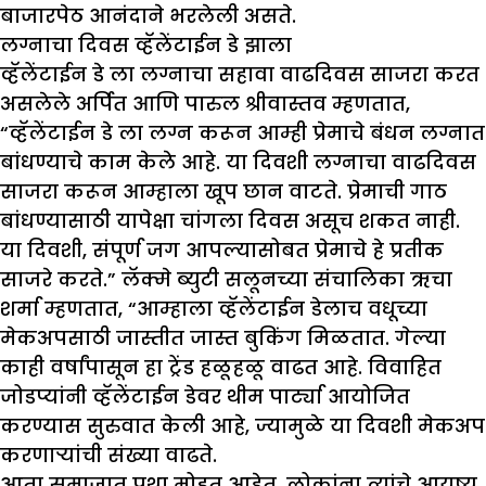
बाजारपेठ आनंदाने भरलेली असते.
लग्नाचा दिवस व्हॅलेंटाईन डे झाला
व्हॅलेंटाईन डे ला लग्नाचा सहावा वाढदिवस साजरा करत
असलेले अर्पित आणि पारुल श्रीवास्तव म्हणतात,
“व्हॅलेंटाईन डे ला लग्न करून आम्ही प्रेमाचे बंधन लग्नात
बांधण्याचे काम केले आहे. या दिवशी लग्नाचा वाढदिवस
साजरा करून आम्हाला खूप छान वाटते. प्रेमाची गाठ
बांधण्यासाठी यापेक्षा चांगला दिवस असूच शकत नाही.
या दिवशी, संपूर्ण जग आपल्यासोबत प्रेमाचे हे प्रतीक
साजरे करते.” लॅक्मे ब्युटी सलूनच्या संचालिका ऋचा
शर्मा म्हणतात, “आम्हाला व्हॅलेंटाईन डेलाच वधूच्या
मेकअपसाठी जास्तीत जास्त बुकिंग मिळतात. गेल्या
काही वर्षांपासून हा ट्रेंड हळूहळू वाढत आहे. विवाहित
जोडप्यांनी व्हॅलेंटाईन डेवर थीम पार्ट्या आयोजित
करण्यास सुरुवात केली आहे, ज्यामुळे या दिवशी मेकअप
करणार्‍यांची संख्या वाढते.
आता समाजात प्रथा मोडत आहेत. लोकांना त्यांचे आयुष्य