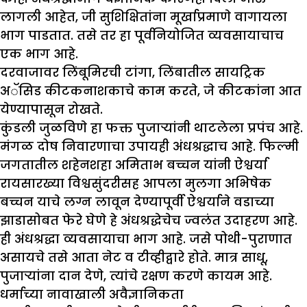
लागली आहेत, जी सुशिक्षितांना मूर्खाप्रमाणे वागायला
भाग पाडतात. तसे तर हा पूर्वनियोजित व्यवसायाचाच
एक भाग आहे.
दरवाजावर लिंबूमिरची टांगा, लिंबातील सायट्रिक
अॅसिड कीटकनाशकाचे काम करते, जे कीटकांना आत
येण्यापासून रोखते.
कुंडली जुळविणे हा फक्त पुजाऱ्यांनी थाटलेला प्रपंच आहे.
मंगळ दोष निवारणाचा उपायही अंधश्रद्धाच आहे. फिल्मी
जगतातील शहेनशहा अमिताभ बच्चन यांनी ऐश्वर्या
रायसारख्या विश्वसुंदरीसह आपला मुलगा अभिषेक
बच्चन याचे लग्न लावून देण्यापूर्वी ऐश्वर्याने वडाच्या
झाडासोबत फेरे घेणे हे अंधश्रद्धेचेच ज्वलंत उदाहरण आहे.
ही अंधश्रद्धा व्यवसायाचा भाग आहे. जसे पोथी-पुराणात
असायचे तसे आता नेट व टीव्हीद्वारे होते. मात्र साधू,
पुजाऱ्यांना दान देणे, त्यांचे रक्षण करणे कायम आहे.
धर्माच्या नावाखाली अवैज्ञानिकता