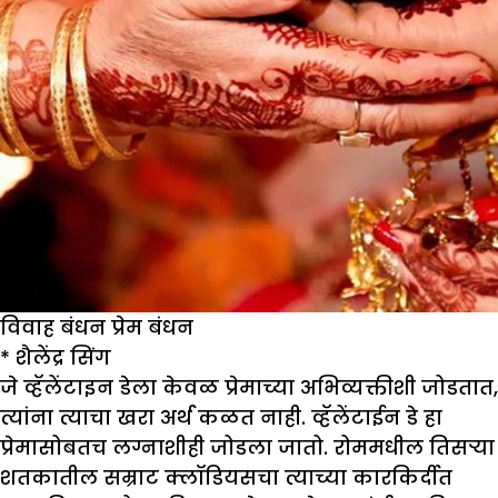
विवाह बंधन प्रेम बंधन
*
शैलेंद्र सिंग
जे व्हॅलेंटाइन डेला केवळ प्रेमाच्या अभिव्यक्तीशी जोडतात,
त्यांना त्याचा खरा अर्थ कळत नाही. व्हॅलेंटाईन डे हा
प्रेमासोबतच लग्नाशीही जोडला जातो. रोममधील तिसऱ्या
शतकातील सम्राट क्लॉडियसचा त्याच्या कारकिर्दीत