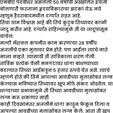
एमबीए पदवीधर असलेली ५० वर्षांची अस्खलित इंग्रजी
बोलणारी फरजाना हृदयविकाराचा झटका येऊ नये
म्हणून हैदराबादमधील दर्ग्यात राहत आहे.
तिचा ठाम विश्वास आहे की तिचे कुटुंब तिच्यावर काळी
जादू करीत आहे. दर्ग्यात राहिल्यामुळे ती या जादूपासून
वाचेल.
मल्टी नॅशनल कंपनीत काम करणाऱ्या २८ वर्षीय
अंजलीचे एका मुलावर प्रेम होते. पण आईला त्यांचे नाते
मान्य नव्हते. त्यासाठी ती तांत्रिकाला शरण गेली.
तांत्रिक प्रत्येक वेळी मनगटावर धागा बांधण्याच्या
बदल्यात तिच्या आईकडून ५ हजार रुपये घेत असे. त्याचे
म्हणणे होते की तिने आपल्या आवडीच्या मुलासोबत लग्न
केल्यास भविष्यात तिच्यावर खूप मोठे संकट ओढवेल. या
धाग्याच्या प्रभावामुळे ती तिच्या आवडीच्या मुलासोबत
लग्न करू शकणार नाही.
काही दिवसांनंतर अंजलीने धागा काढून फेकून दिला व
आपल्या आवडीच्या मुलासोबत लग्न केले. आता ती खूप