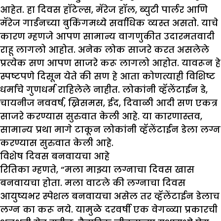
आहेत. हा दिवस हॉटेल्स, मॅरेज हॉल, ब्युटी पार्लर आणि
मॅरेज गार्डनच्या बुकिंगमध्ये सर्वाधिक व्यस्त असतो. याचे
कारण म्हणजे आपण सामान्य वागणुकीत उदारमतवादी
राहू लागलो आहोत. अनेक लोक साजरे करत असलेले
प्रत्येक सण आपण साजरे करू लागलो आहोत. यावरून हे
स्पष्टपणे दिसून येते की सण हे आता कोणत्याही विशिष्ट
धर्माचे गुणधर्म राहिलेले नाहीत. लोकांनी व्हॅलेंटाईन डे,
चायनीज नववर्ष, ख्रिसमस, ईद, दिवाळी आदी सण एकत्र
साजरे करण्यास सुरुवात केली आहे. या कारणास्तव,
सामान्य प्रथा मागे टाकून लोकांनी व्हॅलेंटाईन डेला लग्न
करण्यास सुरुवात केली आहे.
विशेष दिवस बनवायचा आहे
रितिका म्हणते, “मला माझ्या लग्नाचा दिवस खास
बनवायचा होता. मला वाटले की लग्नाचा दिवस
आयुष्यभर स्पेशल बनवायचा असेल तर व्हॅलेंटाईन डेलाच
लग्न का करू नये. यामुळे दरवर्षी एक वेगळ्या प्रकारची