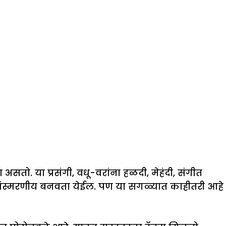
सतो. या प्रसंगी, वधू-वरांना हळदी, मेहंदी, संगीत
मारंभ संस्मरणीय बनवता येईल. पण या सगळ्यात काहीतरी आहे