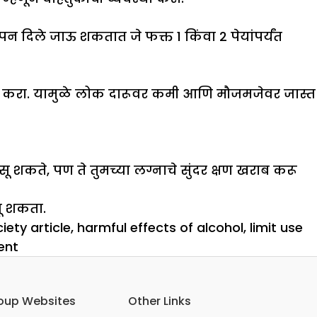
ूपन दिले जाऊ शकतात जे फक्त 1 किंवा 2 पेयांपर्यंत
निवड करा. यामुळे लोक दारूवर कमी आणि मौजमजेवर जास्त
ू शकते, पण ते तुमच्या लग्नाचे सुंदर क्षण खराब करू
ू शकता.
iety article
,
harmful effects of alcohol
,
limit use
on
ent
दारू
:
oup Websites
Other Links
अमर्याद