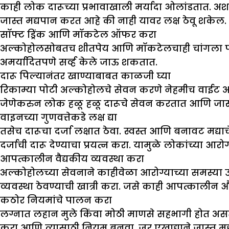
काही लोक दारूच्या प्रभावाखाली मर्यादा ओलांडतात. अशा 
जास्त मद्यपान करत आहे की नाही यावर लक्ष ठेवू शके
सॉफ्ट ड्रिंक आणि मॉकटेल ऑफर करा
अल्कोहोलसोबतच शीतपेय आणि मॉकटेलचाही चांगला पर्याय
अमर्यादितपणे सर्व्ह केले जाऊ शकतात.
दारू पिल्यानंतर खाण्याबाबत काळजी घ्या
रिकाम्या पोटी अल्कोहोलचे सेवन करणे नेहमीच वाईट असते,
जेणेकरुन लोक हळू हळू दारूचे सेवन करतात आणि जास्
वाइनच्या गुणवत्तेकडे लक्ष द्या
तसेच दारूचा दर्जा लक्षात ठेवा. स्वस्त आणि बनावट मद्
दर्जाची दारू देण्याचा प्रयत्न करा. यामुळे लोकांच्य
आपत्कालीन वैद्यकीय व्यवस्था करा
अल्कोहोलच्या सेवनाने काहीवेळा आरोग्याच्या समस्या उ
व्यवस्था ठेवण्याची खात्री करा. जसे काही आपत्काली
कठोर नियमांचे पालन करा
लग्नात लहान मुले किंवा मोठी माणसे सहभागी होत असती
करा आणि त्यासाठी नियम बनवा. जर एखाद्याने जास्त मद्य