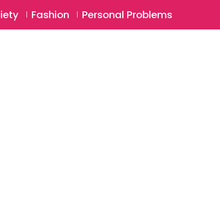
⚲
BSCRIBE
Login
iety
Fashion
Personal Problems
⚲