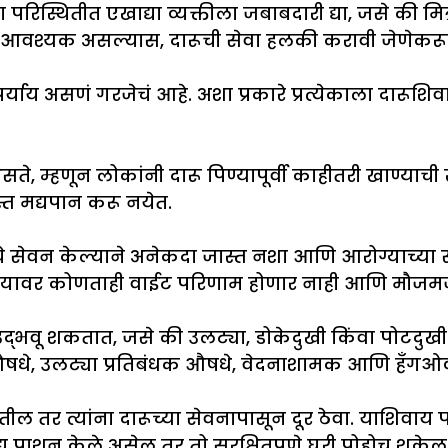
परिस्थितीत एखाद्या व्यक्तीला जबाबदारी द्या, जसे की मि
ल. आवश्यक असल्यास, दारूची सेवा हलकी करावी जेणेकरू
 असणं गरजेचं आहे. अशा प्रकारे प्रत्येकाला दारूशिव
 म्हणून लोकांनी दारू पिण्यापूर्वी काहीतरी खाण्याची ख
त मद्यपान करू नयेत.
याचे सेवन केल्याने अनेकदा जास्त नशा आणि आरोग्याच्या
ा आरोग्यावर कोणताही वाईट परिणाम होणार नाही आणि मौजम
द्भवू शकतात, जसे की उलट्या, डोकेदुखी किंवा पोटदुखी
न औषधे, उलट्या प्रतिबंधक औषधे, वेदनाशामक आणि हँग
ल तर त्यांना दारूच्या सेवनापासून दूर ठेवा. याशिवाय
 प्राशन केले असेल तर तो सुरक्षितपणे घरी पोहोचू शकेल 