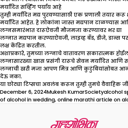
मर्यादित सर्व्हिंग पर्याय आहे
तुम्ही मर्यादित मद्य पुरवण्यासाठी एक प्रणाली तयार करू
मर्यादित आहेत. हे लोकांना जास्त मद्यपान टाळण्यास आ
लग्नसमारंभात दारूऐवजी मौजमजा करण्यावर भर द्या
लग्नात मद्यपान करण्याऐवजी, लाइव्ह बँड, डीजे, डान्
लक्ष केंद्रित करतील.
अशाप्रकारे, तुमच्या लग्नाचे वातावरण सकारात्मक हो
लग्नासारख्या खास प्रसंगी दारूचे सेवन मर्यादित आणि
लग्नाची खरी मजा आपण मित्र आणि कुटुंबियांसोबत आनंदान
देऊ नका.
या छोट्या टिप्सचा अवलंब करून तुम्ही तुमचे वैवाह
Posted
Author
Categories
Tags
December 6, 2024
Mukesh Kumar
Society
alcohol s
on
of alcohol in wedding
,
online marathi article on al