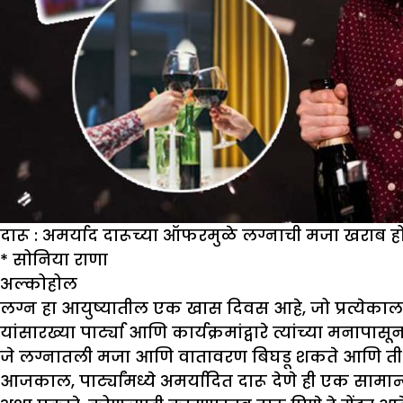
दारू : अमर्याद दारूच्या ऑफरमुळे लग्नाची मजा खराब 
*
सोनिया राणा
अल्कोहोल
लग्न हा आयुष्यातील एक खास दिवस आहे, जो प्रत्येकाला त
यांसारख्या पार्ट्या आणि कार्यक्रमांद्वारे त्यांच्या म
जे लग्नातली मजा आणि वातावरण बिघडू शकते आणि ती म
आजकाल, पार्ट्यांमध्ये अमर्यादित दारू देणे ही एक सामान