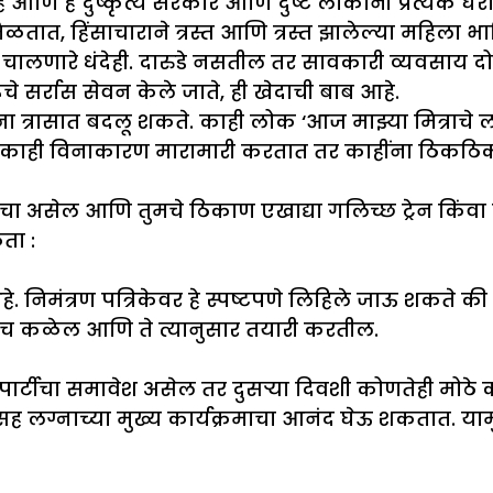
आहे आणि हे दुष्कृत्य सरकार आणि दुष्ट लोकांनी प्रत्ये
तात, हिंसाचाराने त्रस्त आणि त्रस्त झालेल्या महिला भ
ास चालणारे धंदेही. दारुडे नसतील तर सावकारी व्यवस
सर्रास सेवन केले जाते, ही खेदाची बाब आहे.
ांना त्रासात बदलू शकते. काही लोक ‘आज माझ्या मित्राच
टते, काही विनाकारण मारामारी करतात तर काहींना ठिकठिक
 असेल आणि तुमचे ठिकाण एखाद्या गलिच्छ ट्रेन किंवा ल
ता :
े. निमंत्रण पत्रिकेवर हे स्पष्टपणे लिहिले जाऊ शकते की 
 आधीच कळेल आणि ते त्यानुसार तयारी करतील.
ीचा समावेश असेल तर दुसऱ्या दिवशी कोणतेही मोठे कार्
्नाच्या मुख्य कार्यक्रमाचा आनंद घेऊ शकतात. यामुळे 