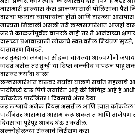
अशा प्रकारे, कोणत्याही कारणास्तव दारू पिणे हे मेंढर 
मारामारी झाल्यास केस झाकण्यासाठी पोलिसांना पैसे मिळ
दारूचा फायदा व्यापाऱ्यांना होतो आणि दारूच्या आसप
मान्यता मिळाली असली तरी लग्नसमारंभात आजही दारूचे 
जर ते काळजीपूर्वक वापरले नाही तर ते आनंदाच्या क्षण
दारूच्या प्रभावाखाली लोकांचे स्वतःवरील नियंत्रण सु
वातावरण बिघडते.
जर तुम्हाला लग्नाचा सोहळा चांगल्या आठवणींनी जपायचा
वाटत नसेल तर तुम्ही या टिप्स नक्कीच वापरून पाहू शक
दारूवर मर्यादा घाला
लग्नसमारंभात दारूवर मर्यादा घालणे सर्वात महत्त्वाचे आह
पार्टीमध्ये दारू पिणे मर्यादित आहे की निषिद्ध आहे हे
कॉकटेल पार्टीनंतर
1
दिवसाचे अंतर ठेवा
जर लग्नाचे अनेक दिवस असतील आणि त्यात कॉकटेल पार्ट
पार्टीनंतर आरामात आराम करू शकतात आणि ताजेपणासह लग
दिवसाचा पुरेपूर आनंद घेऊ शकतील.
अल्कोहोलच्या सेवनाचे निरीक्षण करा