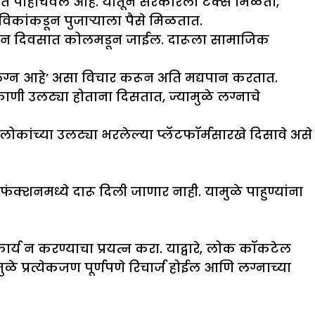
क घरात पोहोचवले आहे. यातून सरकारला टॅक्स मिळतो,
ाविकांकडून पुजाऱ्याला पैसे मिळतात.
ाय दोन दिवसात कोलमडून जाईल. दारूला सामाजिक
े लग्न आहे’ असा विचार करून अति मद्यपान करतात.
ाणी उलट्या होताना दिसतात, ज्यामुळे लग्नाचे
ोकांच्या उलट्या भरलेल्या प्लॅटफॉर्मसारखे दिसावे असे
फंक्शनमध्ये दारू दिली जाणार नाही. यामुळे पाहुण्यांना
य न करण्याचा प्रयत्न करा. याद्वारे, लोक कॉकटेल
प्रत्येकजण पूर्णपणे रिचार्ज होईल आणि लग्नाच्या