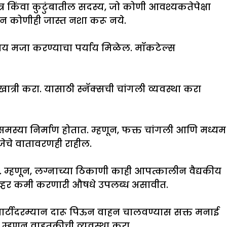
त्र किंवा कुटुंबातील सदस्य, जो कोणी आवश्यकतेपेक्षा
न कोणीही जास्त नशा करू नये.
ाय मजा करण्याचा पर्याय मिळेल. मॉकटेल्स
ात्री करा. यासाठी स्नॅक्सची चांगली व्यवस्था करा
 समस्या निर्माण होतात. म्हणून, फक्त चांगली आणि मध्यम
जेचे वातावरणही राहील.
. म्हणून, लग्नाच्या ठिकाणी काही आपत्कालीन वैद्यकीय
ओव्हर कमी करणारी औषधे उपलब्ध असावीत.
 पार्टीदरम्यान दारू पिऊन वाहन चालवण्यास सक्त मनाई
म्हणून वाहतुकीची व्यवस्था करा.