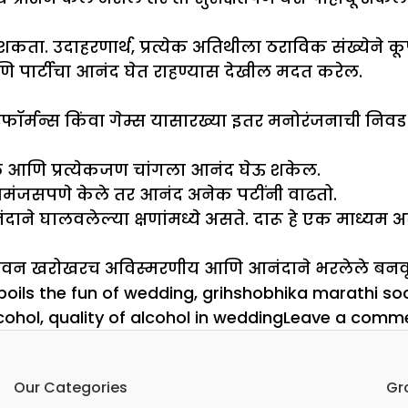
 शकता. उदाहरणार्थ, प्रत्येक अतिथीला ठराविक संख्येने क
णि पार्टीचा आनंद घेत राहण्यास देखील मदत करेल.
स परफॉर्मन्स किंवा गेम्स यासारख्या इतर मनोरंजनाची 
ईल आणि प्रत्येकजण चांगला आनंद घेऊ शकेल.
 समंजसपणे केले तर आनंद अनेक पटींनी वाढतो.
े घालवलेल्या क्षणांमध्ये असते. दारू हे एक माध्यम अस
िक जीवन खरोखरच अविस्मरणीय आणि आनंदाने भरलेले बनव
poils the fun of wedding
,
grihshobhika marathi soc
cohol
,
quality of alcohol in wedding
Leave a comm
Our Categories
Gr