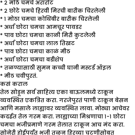
* २ मोठे चमचे अरारोट
* २ छोटे चमचे हिरवी मिरची बारीक चिरलेली
* १ मोठा चमचा कोथिंबीर बारीक चिरलेली
* अर्धा छोटा चमचा आमचूर पावडर
* पाव छोटा चमचा काळी मिरी कुटलेली
* अर्धा छोटा चमचा लाल तिखट
* पाव छोटा चमचा काळं मीठ
* अर्धा छोटा चमचा बडीशेप
* तळण्यासाठी सुमन कच्ची घानी मस्टर्ड ऑइल
* मीठ चवीपुरतं.
कसं कराल
तेल सोडून सर्व साहित्य एका बाऊलमध्ये टाकून
व्यवस्थित एकत्रित करा. गरजेपुरतं पाणी टाकून बेसन
आणि मसाले लाह्यावर व्यवस्थित लावा. मोठ्या आचेवर
कढईत तेल गरम करा. लाह्याच्या मिश्रणाचा १-१ छोटा
चमचा भजीप्रमाणे गरम तेलात टाकून आच मंद करा.
सोनेरी होईपर्यंत भजी तळून हिरव्या चटणीसोबत