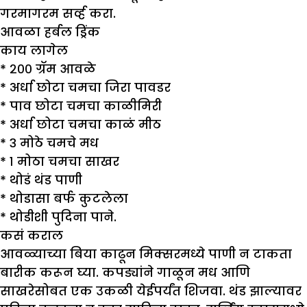
गरमागरम सर्व्ह करा.
आवळा हर्बल ड्रिंक
काय लागेल
* २०० ग्रॅम आवळे
* अर्धा छोटा चमचा जिरा पावडर
* पाव छोटा चमचा काळीमिरी
* अर्धा छोटा चमचा काळं मीठ
* ३ मोठे चमचे मध
* १ मोठा चमचा साखर
* थोडं थंड पाणी
* थोडासा बर्फ कुटलेला
* थोडीशी पुदिना पाने.
कसं कराल
आवळ्याच्या बिया काढून मिक्सरमध्ये पाणी न टाकता
बारीक करून घ्या. कपड्यांने गाळून मध आणि
साखरेसोबत एक उकळी येईपर्यंत शिजवा. थंड झाल्यावर