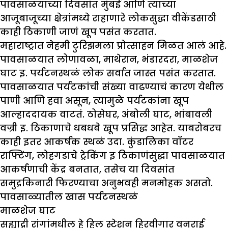
पावसाळयाच्या दिवसांत मुंबई आणि त्याच्या
आजूबाजूच्या क्षेत्रांमध्ये राहाणारे लोकसुद्धा वीकेंडसाठी
काही ठिकाणी जाणं खूप पसंत करतात.
महाराष्ट्रात नेहमी टुरिझमला प्रोत्साहन मिळत आलं आहे.
पावसाळयात लोणावळा, माथेरान, भंडारदरा, माळशेज
घाट इ. पर्यटनस्थळं लोक सर्वात जास्त पसंत करतात.
पावसाळयात पर्यटकांची संख्या वाढण्याचं कारण येथील
पाणी आणि हवा असून, त्यामुळे पर्यटकांना खूप
आल्हाददायक वाटतं. ठोसेघर, अंबोली घाट, भांबावली
वज्री इ. ठिकाणाचे धबधबे खूप प्रसिद्ध आहेत. याबरोबरच
काही इतर आकर्षक स्थळं उदा. कुंडालिका वॉटर
राफ्टिंग, लोहगडाचे ट्रेकिंग इ ठिकाणंसुद्धा पावसाळयात
आकर्षणाची केंद्र बनतात, तसेच या दिवसांत
समुद्रकिनारी फिरण्याचा अनुभवही मनमोहक असतो.
पावसाळ्यातील खास पर्यटनस्थळं
माळशेज घाट
सह्याद्री रांगांमधील हे हिल स्टेशन हिरवीगार वनराई