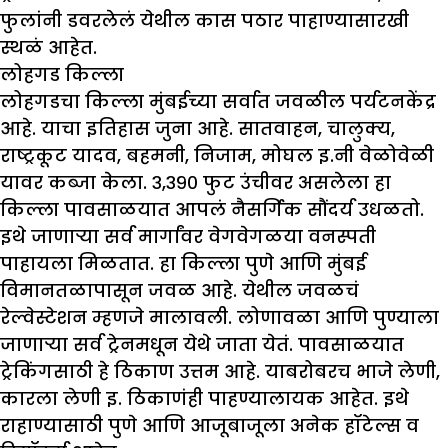
फुलांनी डवरलेलं येथील कास पठार पाहाण्यासारखी
स्थळं आहेत.
लोहगड किल्ला
लोहगडचा किल्ला मुंबईच्या सर्वात जवळील पर्यटनकेंद्र
आहे. याचा इतिहास जुना आहे. सातवाहन, चालुक्य,
राष्ट्रकूट यादव, बहमनी, निजाम, मोघल इ.नी वेळोवेळी
यावर कब्जा केला. ३,३९० फुट उंचीवर असलेला हा
किल्ला पावसाळयात आपलं नैसर्गिक सौंदर्य उधळतो.
इथे जाणाऱ्या सर्व मार्गांवर वेगवेगळया वनस्पती
पाहायला मिळतात. हा किल्ला पुणे आणि मुंबई
विमानतळापासून जवळ आहे. येथील जवळचं
रेल्वेस्टेशन म्हणजे मालावली. लोणावळा आणि पुण्याला
जाणाऱ्या सर्व ट्रेनमधून येथे जाता येतं. पावसाळयात
ट्रेकिंगसाठी हे ठिकाण उत्तम आहे. याबरोबरच भाजे लेणी,
कारला लेणी इ. ठिकाणंही पाहण्यालायक आहेत. इथे
राहाण्यासाठी पुणे आणि आजूबाजूला अनेक हॉटेल्स व