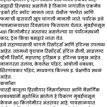
सह्याद्री हिल्सवर असलेले हे ठिकाण जगातील एकमेव
‘इको हॉट स्पॉट’ मानलं जातं. येथील ‘फ्लोरा आणि
फना’ची व्हरायटी खूप चांगली मानली जाते. पर्यटक इथे
पावसाळयाच्या दिवसांतच फिरायला येतात. मुंबईपासून
४९१ किलोमीटर अंतरावर असलेल्या या पर्यटनस्थळी
कार, ट्रेन किंवा बसद्वारे जाता येतं.
इथे राहाण्यासाठी चांगले रिसॉर्ट्स आणि हॉटेल्स उपलब्ध
आहेत. त्यामध्ये वृंदावन रिसॉर्ट्स, हॉटेल सैली, साइलण्ट
व्हॅली रिसॉर्ट, महाराष्ट्र टुरिझम इ. हॉटेल्स प्रमुख आहेत.
नानगरता तलाव, केवलेश पॉइंट, आंबोली धबधबा,
शिरगावकर पॉइंट, माधवगड किल्ला इ. प्रेक्षणीय स्थळं
आहेत.
कर्नाळा
चारही बाजूला हिरवीगार निसर्गसंपदा आणि नैसर्गिक
धबधब्यांनी सुशोभित झालेलं हे ठिकाण मुंबईपासून
केवळ ८० किलोमीटर अंतरावर आहे. पावसाळयात