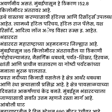
अवर्णनीय असतं. मुंबईपासून हे ठिकाण १५२.८
किलोमीटर अंतरावर आहे.
इथे वास्तव्य करण्यासाठी हॉटेल्स आणि रिसॉर्ट्स उपलब्ध
आहेत. त्यामध्ये हॉटेल परिचय, हॉटेल राज पॅलेस, यश
रिसॉर्ट, आदित्य लॉज अॅण्ड विस्टा रूम्स इ. आहेत.
भंडारदरा
भंडारदरा महाराष्ट्राच्या अहमदनगर जिल्ह्यात आहे.
मुंबईपासून १८५ किलोमीटर अंतरावरील या ठिकाणी
पोहोचल्यानंतर, नैसर्गिक धबधबे, पर्वत-शिखर, हिरवळ,
शांती आणि प्राचीन वातावरण या गोष्टी पर्यटकांच्या
मनाला भुरळ घालतात.
प्रवरा नदीच्या किनारी वसलेलं हे क्षेत्र आर्थर धबधबा
आणि रंधा झऱ्यासाठी प्रसिद्ध आहे. हे क्षेत्र पावसाळयाच्या
दिवसांत आकर्षणाचं केंद्र बनते. मुंबईहून भंडारदऱ्याला
जाण्यासाठी सर्वात उत्तम म्हणजे रस्ता मार्ग आहे.
आंबोली घाट
महाराष्ट्रातील हे हिल स्टेशन ६९० मीटर उंचीवर आहे.