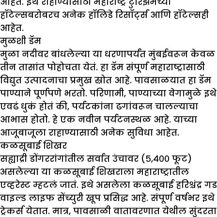
आहेत. इथे राहाण्यासाठी महाराष्ट्र टुरिझमच्या
हॉटेल्सबरोबरच अनेक हॉलिडे रिसॉर्ट्स आणि हॉटेल्सही
आहेत.
मुळशी डॅम
मुळा नदीवर बांधलेल्या या धरणापर्यंत मुंबईवरून केवळ
तीन तासांत पोहोचता येतं. हा डॅम संपूर्ण महाराष्ट्रासाठी
विद्युत उत्पादनाचा प्रमुख स्रोत आहे. पावसाळयात हा डॅम
पाण्याने पूर्णपणे भरतो. परिणामी, पाण्याच्या वेगामुळे इथे
एवढं धुकं होतं की, पर्यटकांना ढगांवरून चालल्याचा
आभास होतो. हे एक नवीन पर्यटनस्थळ आहे. याच्या
आजूबाजूला राहाण्यासाठी अनेक सुविधा आहेत.
कळसूबाई शिखर
सह्याद्री डोंगररांगांतील सर्वात उंचावर (५,४०० फूट)
असलेल्या या कळसूबाई शिखराला महाराष्ट्रातील
एव्हरेस्ट म्हटलं जातं. इथे असलेला कळसूबाई हरिश्चंद्र गड
वाइल्ड लाइफ सेंच्युरी खूप प्रसिद्ध आहे. संपूर्ण वर्षभर इथे
ट्रेकर्स येतात. मात्र, पावसाळी वातावरणात येथील सुंदरता