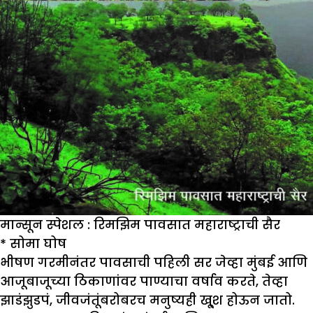
मान्सून स्पेशल : रिमझिम पावसात महाराष्ट्राची सैर
*
सोमा घोष
भीषण गरमीनंतर पावसाची पहिली सर जेव्हा मुंबई आणि
आजूबाजूच्या ठिकाणांवर पाण्याचा वर्षाव करते, तेव्हा
झाडंझुडपं, जीवजंतूंबरोबरच मनुष्यही खू्श होऊन जातो.