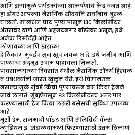
आणि झऱ्यांमुळे पर्यटकांच्या आकर्षणाचं केंद्र बनत आहे.
हा डोंगर आपल्या नैसर्गिक सौंदर्यांने सर्वांनाच भुरळ
घालतो. माळशेज घाट पुण्यापासून १३० किलोमीटर
अंतरावर ठाणे आणि अहमदनगर बॉर्डरवर असून, इथे
अनेक रिसॉर्टही आहेत.
लोणावळा आणि खंडाळा
हे ठिकाण मुंबईपासून खूप जवळ आहे. इथे जमीन आणि
पाण्याचा अद्भूत संगम पाहायला मिळतो.
पावसाळयाच्या दिवसांत येथील नैसर्गिक सौंदर्य हिरवळ
व धबधब्यांनी जास्त खुलून येते. इथे विमानतळ
नसल्यामुळे मुंबई किंवा पुण्यावरून बस किंवा ट्रेनने
जावं लागतं. मुंबईपासून ८३ किलोमीटरचं अंतर पार
करण्यासाठी ट्रेन किंवा लझरी बसेसची सुविधा उपलब्ध
आहे.
भुशी डॅम, राजमाची पॉइंट आणि सेलिब्रिटी वॅक्स
म्युझियम इ. खंडाळयामध्ये फिरण्यासाठी उत्तम ठिकाणं