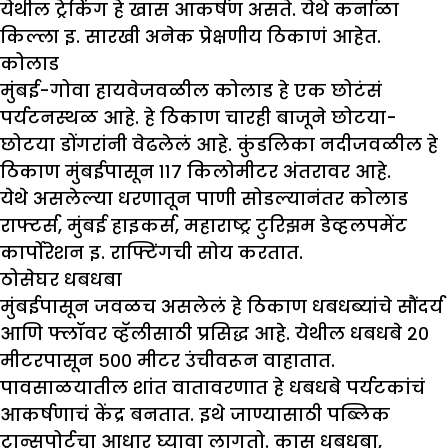
येथील ट्रेकिंग हे खास आकर्षण असते. येथे कर्नाळा
किल्ला इ. सारखी अनेक प्रेक्षणीय ठिकाणं आहेत.
कोलाड
मुंबई-गोवा हायवेजवळील कोलाड हे एक छोटंसं
पर्यटनस्थळ आहे. हे ठिकाण चारही बाजूने छोटया-
छोटया डोंगरांनी वेढलेलं आहे. कुंडलिका नदीजवळील हे
ठिकाण मुंबईपासून ११७ किलोमीटर अंतरावर आहे.
येथे असलेल्या धरणातून पाणी सोडल्यानंतर कोलाड
राफ्टर्स, मुंबई हाइकर्स, महाराष्ट्र टुरिझम डेव्हलपमेंट
कार्पोरेशन इ. राफ्टिंगची सोय करतात.
ठोसेघर धबधबा
मुंबईपासून जवळच असलेलं हे ठिकाण धबधब्यांचे सौंदर्य
आणि फ्लॉवर व्हॅलीसाठी प्रसिद्ध आहे. येथील धबधबे २०
मीटरपासून ५०० मीटर उंचीवरून वाहातात.
पावसाळयातील शांत वातावरणात हे धबधबे पर्यटकांचं
आकर्षणाचं केंद्र बनतात. इथे जाण्यासाठी पब्लिक
ट्रान्सपोर्टचा आधार घ्यावा लागतो. कास धबधबा,