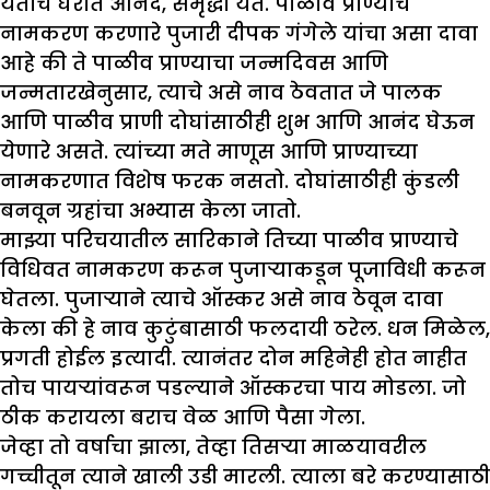
येताच घरात आनंद, समृद्धी येते. पाळीव प्राण्यांचे
नामकरण करणारे पुजारी दीपक गंगेले यांचा असा दावा
आहे की ते पाळीव प्राण्याचा जन्मदिवस आणि
जन्मतारखेनुसार, त्याचे असे नाव ठेवतात जे पालक
आणि पाळीव प्राणी दोघांसाठीही शुभ आणि आनंद घेऊन
येणारे असते. त्यांच्या मते माणूस आणि प्राण्याच्या
नामकरणात विशेष फरक नसतो. दोघांसाठीही कुंडली
बनवून ग्रहांचा अभ्यास केला जातो.
माझ्या परिचयातील सारिकाने तिच्या पाळीव प्राण्याचे
विधिवत नामकरण करून पुजाऱ्याकडून पूजाविधी करून
घेतला. पुजाऱ्याने त्याचे ऑस्कर असे नाव ठेवून दावा
केला की हे नाव कुटुंबासाठी फलदायी ठरेल. धन मिळेल,
प्रगती होईल इत्यादी. त्यानंतर दोन महिनेही होत नाहीत
तोच पायऱ्यांवरून पडल्याने ऑस्करचा पाय मोडला. जो
ठीक करायला बराच वेळ आणि पैसा गेला.
जेव्हा तो वर्षाचा झाला, तेव्हा तिसऱ्या माळयावरील
गच्चीतून त्याने खाली उडी मारली. त्याला बरे करण्यासाठी