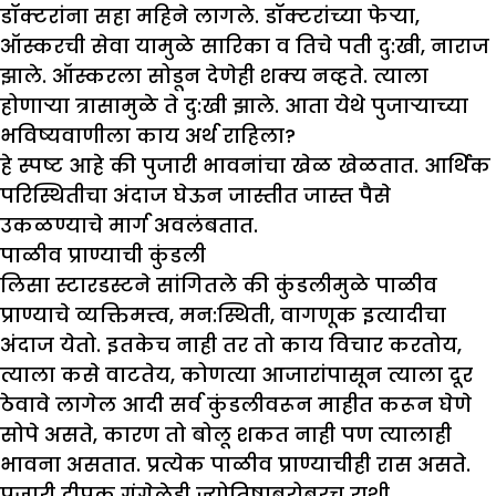
डॉक्टरांना सहा महिने लागले. डॉक्टरांच्या फेऱ्या,
ऑस्करची सेवा यामुळे सारिका व तिचे पती दु:खी, नाराज
झाले. ऑस्करला सोडून देणेही शक्य नव्हते. त्याला
होणाऱ्या त्रासामुळे ते दु:खी झाले. आता येथे पुजाऱ्याच्या
भविष्यवाणीला काय अर्थ राहिला?
हे स्पष्ट आहे की पुजारी भावनांचा खेळ खेळतात. आर्थिक
परिस्थितीचा अंदाज घेऊन जास्तीत जास्त पैसे
उकळण्याचे मार्ग अवलंबतात.
पाळीव प्राण्याची कुंडली
लिसा स्टारडस्टने सांगितले की कुंडलीमुळे पाळीव
प्राण्याचे व्यक्तिमत्त्व, मन:स्थिती, वागणूक इत्यादीचा
अंदाज येतो. इतकेच नाही तर तो काय विचार करतोय,
त्याला कसे वाटतेय, कोणत्या आजारांपासून त्याला दूर
ठेवावे लागेल आदी सर्व कुंडलीवरून माहीत करून घेणे
सोपे असते, कारण तो बोलू शकत नाही पण त्यालाही
भावना असतात. प्रत्येक पाळीव प्राण्याचीही रास असते.
पुजारी दीपक गंगेलेही ज्योतिषाबरोबरच राशी