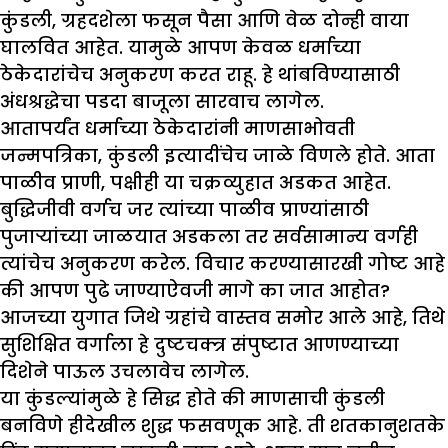
कुंडली, ग्रहदशेला फसून पैसा आणि वेळ दोन्ही वाया
घालवित आहेत. यामुळे आपण केवळ धर्माच्या
ठेकेदारांचेच अनुकरण करत राहू. हे थांबविण्यासाठी
अंधश्रद्धेचा पडदा बाजूला सारवाच लागेल.
आतापर्यंत धर्माच्या ठेकेदारांनी माणसाभोवती
जन्मपत्रिका, कुंडली इत्यादींचेच जाळे विणले होते. आता
पाळीव प्राणी, पक्षीही या चक्रव्युहात अडकत आहेत.
बुद्धिजीवी वर्गच जर त्यांच्या पाळीव प्राण्यांसाठी
पुजाऱ्यांच्या जाळयात अडकला तर सर्वसामान्य वर्गही
त्यांचेच अनुकरण करेल. विचार करण्यासारखी गोष्ट आहे
की आपण पुढे जाण्याऐवजी मागे का जात आहोत?
आजच्या युगात जिथे ग्रहांचे वास्तव समोर आले आहे, तिथे
सुशिक्षित वर्गाला हे दुष्टचक्त्र संपुष्टात आणण्याच्या
दिशेने पाऊल उचलावेच लागेल.
या कुंडल्यांमुळे हे सिद्ध होते की माणसाची कुंडली
बनविणे हीदेखील शुद्ध फसवणूक आहे. ती शतकानुशतके