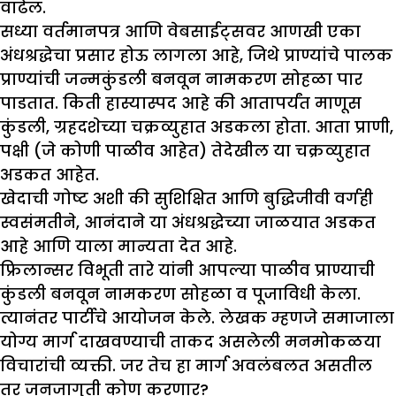
वाढेल.
सध्या वर्तमानपत्र आणि वेबसाईट्सवर आणखी एका
अंधश्रद्धेचा प्रसार होऊ लागला आहे, जिथे प्राण्यांचे पालक
प्राण्यांची जन्मकुंडली बनवून नामकरण सोहळा पार
पाडतात. किती हास्यास्पद आहे की आतापर्यंत माणूस
कुंडली, ग्रहदशेच्या चक्रव्युहात अडकला होता. आता प्राणी,
पक्षी (जे कोणी पाळीव आहेत) तेदेखील या चक्रव्युहात
अडकत आहेत.
खेदाची गोष्ट अशी की सुशिक्षित आणि बुद्धिजीवी वर्गही
स्वसंमतीने, आनंदाने या अंधश्रद्धेच्या जाळयात अडकत
आहे आणि याला मान्यता देत आहे.
फ्रिलान्सर विभूती तारे यांनी आपल्या पाळीव प्राण्याची
कुंडली बनवून नामकरण सोहळा व पूजाविधी केला.
त्यानंतर पार्टीचे आयोजन केले. लेखक म्हणजे समाजाला
योग्य मार्ग दाखवण्याची ताकद असलेली मनमोकळया
विचारांची व्यक्ती. जर तेच हा मार्ग अवलंबलत असतील
तर जनजागृती कोण करणार?