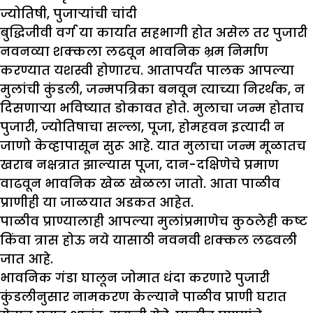
ज्योतिषी
,
पुजाऱ्यांची चांदी
बुद्धिजीवी वर्ग या कार्यात सहभागी होत असेल तर पुजारी
नवनव्या शक्कला लढवून भावनिक भ्रम निर्माण
करण्यात यशस्वी होणारच. आतापर्यंत पालक आपल्या
मुलांची कुंडली, जन्मपत्रिका बनवून त्याच्या निरर्थक, न
दिसणाऱ्या भविष्यात डोकावत होते. मुलाचा जन्म होताच
पुजारी, ज्योतिषाचा सल्ला, पूजा, होमहवन इत्यादी न
जाणो केव्हापासून सुरू आहे. यात मुलाचा जन्म मूळातच
खराब नक्षत्रात झाल्यास पूजा, दान-दक्षिणेचे प्रमाण
वाढवून भावनिक खेळ खेळला जातो. आता पाळीव
प्राणीही या जाळयात अडकत आहेत.
पाळीव प्राण्यालाही आपल्या मुलांप्रमाणेच कुठलेही कष्ट
किंवा त्रास होऊ नये यासाठी नवनवी शक्कल लढवली
जात आहे.
भावनिक गंडा घालून जोमात धंदा करणारे पुजारी
कुंडलीनुसार नामकरण केल्याने पाळीव प्राणी घरात