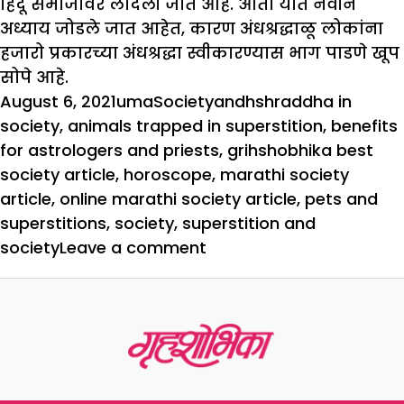
हिंदू समाजावर लादली जात आहे. आता यात नवीन
अध्याय जोडले जात आहेत, कारण अंधश्रद्धाळू लोकांना
हजारो प्रकारच्या अंधश्रद्धा स्वीकारण्यास भाग पाडणे खूप
सोपे आहे.
Posted
Author
Categories
Tags
August 6, 2021
uma
Society
andhshraddha in
on
society
,
animals trapped in superstition
,
benefits
for astrologers and priests
,
grihshobhika best
society article
,
horoscope
,
marathi society
article
,
online marathi society article
,
pets and
superstitions
,
society
,
superstition and
on
society
Leave a comment
अंधश्रद्धाच्या
चक्रव्युहात
अडकले
प्राणी