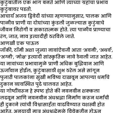
कुटुंबातील एक भाग बनते आणि त्याच्या ग्रहांचा प्रभाव
कुटुंबावर पडतो.
आचार्य अजय द्विवेदी यांच्या म्हणण्यानुसार, पालक आणि
पाळीव प्राणी या दोघांच्या कुंडली जुळल्यास कुटुंबाचे
जीवन निरोगी व सकारात्मक होते. त्या पाळीव प्राण्याचा
रंग, जात, नाव इत्यादीही ठरविले जाते.
आणखी एक पाऊल
जॉकी, टॉमी अशा जुन्या नावांऐवजी आता ‘अवनी’, ‘अथर्व’,
‘अग्नी’, ‘मोक्ष’ इत्यादी सांस्कृतिक नावे ठेवली जात आहेत.
या नावांच्या प्रभावामुळे प्राणी अधिक बुद्धिवान आणि
ऊर्जावान होईल, कुटुंबासाठी शुभ ठरेल असे सांगून
पुजारी पालकांना सुखी भविष्य दाखवून आपल्या धर्माचे
दुकान व्यवस्थित पुढे चालवत आहेत.
या गोष्टींवरून हे स्पष्ट होते की नवनवीन शक्कला
लढवून आणि नवनवीन अंधश्रद्धा निर्माण करून धर्माची
ही दुकाने त्यांची विश्वासार्हता वाढविण्यात यशस्वी होत
आहेत. अनुयायी मात्र अंधश्रद्धेमुळे विवेकहीन होऊन