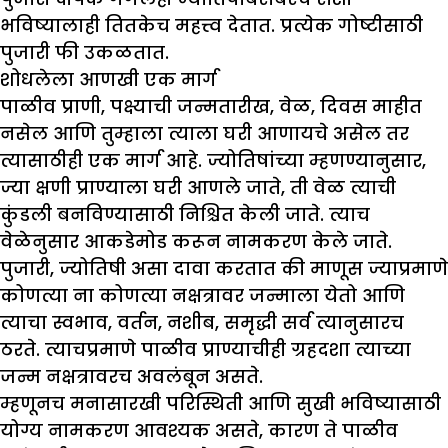
भविष्यालाही तितकेच महत्त्व देतात. प्रत्येक गोष्टीसाठी
पुजारी फी उकळतात.
शोधलेला आणखी एक मार्ग
पाळीव प्राणी, पक्ष्याची जन्मतारीख, वेळ, दिवस माहीत
नसेल आणि तुम्हाला त्याला घरी आणायचे असेल तर
त्यासाठीही एक मार्ग आहे. ज्योतिषांच्या म्हणण्यानुसार,
ज्या क्षणी प्राण्याला घरी आणले जाते, ती वेळ त्याची
कुंडली बनविण्यासाठी निश्चित केली जाते. त्याच
वेळेनुसार आकडेमोड करून नामकरण केले जाते.
पुजारी, ज्योतिषी असा दावा करतात की माणूस ज्याप्रमाणे
कोणत्या ना कोणत्या नक्षत्रावर जन्माला येतो आणि
त्याचा स्वभाव, वर्तन, नशीब, समृद्धी सर्व त्यानुसारच
ठरते. त्याचप्रमाणे पाळीव प्राण्याचीही ग्रहदशा त्याच्या
जन्म नक्षत्रावरच अवलंबून असते.
म्हणूनच मनासारखी परिस्थिती आणि सुखी भविष्यासाठी
योग्य नामकरण आवश्यक असते, कारण ते पाळीव