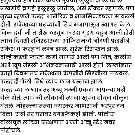
हनुवटीचं हाड शस्त्रक्रियेने पूर्ववत् जुळून आलं. खोल
जखमांचे व्रणही हळूहळू जातील, असं डॉक्टर म्हणाले. पण
मुख्य म्हणजे फरहा शारीरिक व मानसिकदृष्ट्या सावरली
होती. राकेशच्या घरच्यांनी तिचं मनापासून स्वागत केलं.
निकाहची जी तारीख ठरवून फरहा गुडगावहून आली होती
त्याच दिवशी रजिस्ट्रारच्या ऑफिसमध्ये नोंदणी पद्धतीने
राकेश व फरहाचं लग्न झालं. सुरेख रिसेप्शन झालं.
दोन्हीकडची फारच कमी माणसं आली पण मित्र, कलीज
अशी खूप मंडळी अभिनंदनासाठी आली होती. लग्नांनतर
काही दिवसातच राकेशला कंपनीने सिडनीला पाठवलं.
फरहाही गेली. तिथे त्यांचं छान बस्तान झालं.
फरहाच्या लग्नानंतर अब्बू अम्मी एकदा आपल्या घरी
गेले होते. त्यावेळी लोकांनी त्यांना खूपच टोचून बोलून
घेतलं. मोहल्ल्यातल्या वयस्कर माणसांनी भरपूर दम
दिला. रात्री तर घरावर दगडफेकही झाली. पोलीस
बोलावून त्यांच्या संरक्षणात अम्मी अब्बू स्टेशनवर
पोहोचले.