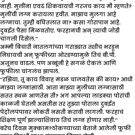
नाही. मुलींना एवढं शिकवायची गरजच काय मी म्हणते?
मुलींची लग्न करायला हवीत. माझाच मुलगा आहे
लग्नाचा. तुम्ही बघितलात ना? कसा गोरापान आहे.
दुबईत पैसा मिळवतोए. फरहानची अन् त्याची जोडी
चांगली दिसेल.’’
अम्मी बिचारी नातलगांच्या गराड्यात तशीच भरडून
निघायची अन् फूफीच्या ओरडण्यामुळे तिचं बी.पी.
अजूनच वाढलं. पण अब्बूंनी हे सगळं ऐकलं आणि
फूफीला चांगलंच झापलं.
‘‘रझिया, तू काय विवाह मंडळ चालवतेस की काय? आधी
माझ्या लग्नासाठी. आता माझ्या मुलीच्या लग्नासाठी
सतत स्थळं आणतेस ती? अगं आपल्या लाडक्या पोरांची
काळजी घेतली असतीस तर तुझ्या पोराला दुबईत
पेट्रोलपंपावर नोकरी नसती करावी लागली. फरहाचं
शिक्षण पूर्ण झाल्याशिवाय तिचं लग्न होणार नाही.’’
बरेच दिवस मुक्काम?ठोकण्याच्या बेताने आलेली फूफी