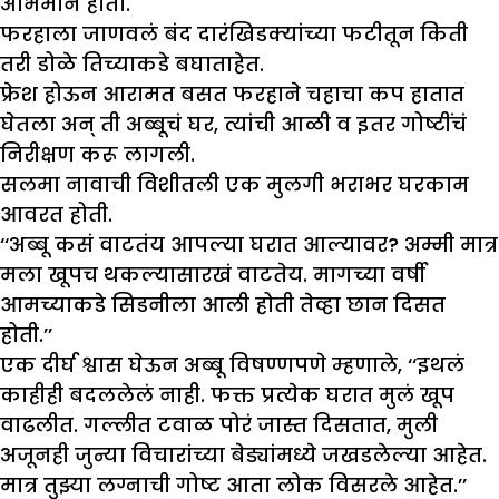
अभिमान होता.
फरहाला जाणवलं बंद दारंखिडक्यांच्या फटीतून किती
तरी डोळे तिच्याकडे बघाताहेत.
फ्रेश होऊन आरामत बसत फरहाने चहाचा कप हातात
घेतला अन् ती अब्बूचं घर, त्यांची आळी व इतर गोष्टींचं
निरीक्षण करू लागली.
सलमा नावाची विशीतली एक मुलगी भराभर घरकाम
आवरत होती.
‘‘अब्बू कसं वाटतंय आपल्या घरात आल्यावर? अम्मी मात्र
मला खूपच थकल्यासारखं वाटतेय. मागच्या वर्षी
आमच्याकडे सिडनीला आली होती तेव्हा छान दिसत
होती.’’
एक दीर्घ श्वास घेऊन अब्बू विषण्णपणे म्हणाले, ‘‘इथलं
काहीही बदललेलं नाही. फक्त प्रत्येक घरात मुलं खूप
वाढलीत. गल्लीत टवाळ पोरं जास्त दिसतात, मुली
अजूनही जुन्या विचारांच्या बेड्यांमध्ये जखडलेल्या आहेत.
मात्र तुझ्या लग्नाची गोष्ट आता लोक विसरले आहेत.’’