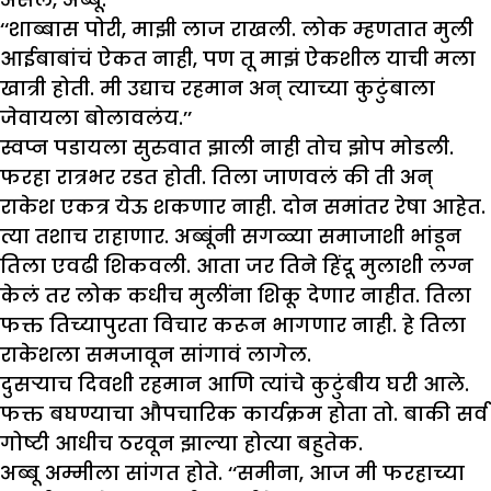
‘‘शाब्बास पोरी, माझी लाज राखली. लोक म्हणतात मुली
आईबाबांचं ऐकत नाही, पण तू माझं ऐकशील याची मला
खात्री होती. मी उद्याच रहमान अन् त्याच्या कुटुंबाला
जेवायला बोलावलंय.’’
स्वप्न पडायला सुरुवात झाली नाही तोच झोप मोडली.
फरहा रात्रभर रडत होती. तिला जाणवलं की ती अन्
राकेश एकत्र येऊ शकणार नाही. दोन समांतर रेषा आहेत.
त्या तशाच राहाणार. अब्बूंनी सगळ्या समाजाशी भांडून
तिला एवढी शिकवली. आता जर तिने हिंदू मुलाशी लग्न
केलं तर लोक कधीच मुलींना शिकू देणार नाहीत. तिला
फक्त तिच्यापुरता विचार करून भागणार नाही. हे तिला
राकेशला समजावून सांगावं लागेल.
दुसऱ्याच दिवशी रहमान आणि त्यांचे कुटुंबीय घरी आले.
फक्त बघण्याचा औपचारिक कार्यक्रम होता तो. बाकी सर्व
गोष्टी आधीच ठरवून झाल्या होत्या बहुतेक.
अब्बू अम्मीला सांगत होते. ‘‘समीना, आज मी फरहाच्या