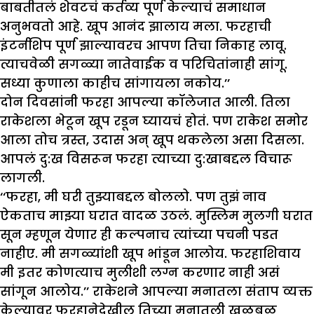
बाबतीतलं शेवटचं कर्तव्य पूर्ण केल्याचं समाधान
अनुभवतो आहे. खूप आनंद झालाय मला. फरहाची
इंटर्नशिप पूर्ण झाल्यावरच आपण तिचा निकाह लावू.
त्याचवेळी सगळ्या नातेवाईक व परिचितांनाही सांगू.
सध्या कुणाला काहीच सांगायला नकोय.’’
दोन दिवसांनी फरहा आपल्या कॉलेजात आली. तिला
राकेशला भेटून खूप रडून घ्यायचं होतं. पण राकेश समोर
आला तोच त्रस्त, उदास अन् खूप थकलेला असा दिसला.
आपलं दु:ख विसरून फरहा त्याच्या दु:खाबद्दल विचारू
लागली.
‘‘फरहा, मी घरी तुझ्याबद्दल बोललो. पण तुझं नाव
ऐकताच माझ्या घरात वादळ उठलं. मुस्लिम मुलगी घरात
सून म्हणून येणार ही कल्पनाच त्यांच्या पचनी पडत
नाहीए. मी सगळ्यांशी खूप भांडून आलोय. फरहाशिवाय
मी इतर कोणत्याच मुलीशी लग्न करणार नाही असं
सांगून आलोय.’’ राकेशने आपल्या मनातला संताप व्यक्त
केल्यावर फरहानेदेखील तिच्या मनातली खळबळ