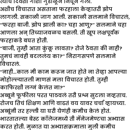
त्याच दिवशी गाशा गुंडाळून निघून गेली.
अशीच विचारात असताना फरहाला केव्हातरी झोप
लागली. सकाळी जाग आली. सकाळी सलमाने विचारलं,
‘‘फरहा बाजी. झोप झाली का? चहा आणू?’’ सलमाने चहा
आणला अन् तिच्याजवळच बसली. ती खूप लक्षपूर्वक
फरहाकडे बघत होती.
‘‘बाजी, तुम्ही आता कुंकू लावता? रोजे ठेवता की नाही?
तुमचं नावंही बदललंय का?’’ निरागसपणे सलमाने
विचारलं.
‘‘नाही…काल मी काम करून जात होते ना तेव्हा आपल्या
मोहोल्ल्यातली माणसं मला विचारत होती. तुम्ही
काफिरशी लग्नं केलंत ना?’’
अब्बूने फूफीला परत पाठवलं तरी प्रश्न सुटला नव्हताच.
रोजच तिचं शिक्षण आणि वाढतं वय यावर चर्चा व्हायच्या.
अब्बूंनी तर हल्ली या घरी येणंही कमीच केलं होतं.
भारतातल्या बेस्ट कॉलेजमध्ये ती मॅनेजमेण्टचा अभ्यास
करत होती. मुळात या अभ्यासक्रमाला मुली कमीच