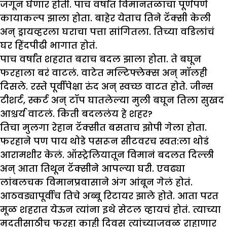
जगून घेणार होती. पाच वर्षांत विमानतळाचा पूर्णपणे
कायाकल्प झाला होता. बाहेर येताच तिने टॅक्सी केली
अन् ड्रायव्हरला घराचा पत्ता सांगितला. तिच्या वडिलांचं
घर हिंदपीढी भागात होतं.
पाच वर्षांत शहरात बराच बदल झाला होता. ते बघून
फरहाला बरं वाटलं. वाटेत मल्टिफ्लेक्स अन् मॉलही
दिसले. रस्ते पूर्वीपेक्षा रुंद अन् स्वच्छ वाटत होते. जीन्स
टीशर्ट, स्कर्ट अन् टॉप घातलेल्या मुली बघून तिला सुखद
आश्चर्य वाटलं. किती बदललंय हे शहर?
तिचा मुलगा रेहान टॅक्सीत बसताच झोपी गेला होता.
फरहाने पण पाय थोडे पसरून सीटवरच स्वत:ला थोडं
आरामशीर केलं. ऑस्ट्रेलियातून विमानं बदलत दिल्ली
अन् आता तिथून टॅक्सीने आपल्या घरी. एवढ्या
लांबलचक विमानप्रवासाने अंग आंबून गेलं होतं.
आठवड्यापूर्वीच तिचे अब्बू रिटायर झाले होते. आता परत
मूळ शहरात येऊन त्यांना इथे सेटल व्हायचं होतं. त्याच्या
मदतीसाठीच फरहा काही दिवस त्यांच्याजवळ राहाणार