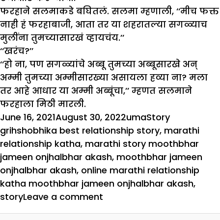
फरहाने सलमाकडे बघितलं. सलमा म्हणाली, ‘‘मीच फक्त
नाही हं फरहाबाजी, आता तर या शहरातल्या सगळ्याच
मुलींना तुमच्यासारखं व्हायचंय.’’
‘‘खरंच?’’
‘‘हो ना, पण सगळ्यांचे अब्बू तुमच्या अब्बूसारखे अन्
अम्मी तुमच्या अम्मीसारख्या असायला हव्या ना? मला
तर आहे आधार या अम्मी अब्बूंचा,’’ म्हणत सलमाने
फरहाला मिठी मारली.
Posted
Author
Categories
Tags
June 16, 2021
August 30, 2022
uma
Story
on
grihshobhika best relationship story
,
marathi
relationship katha
,
marathi story moothbhar
jameen onjhalbhar akash
,
moothbhar jameen
onjhalbhar akash
,
online marathi relationship
katha moothbhar jameen onjhalbhar akash
,
on
story
Leave a comment
मूठभर