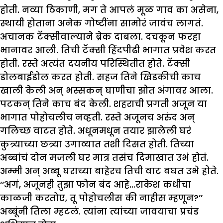
होती. नव्या ठिकाणी, मग ते आपलं मूळ गाव का असेना,
स्थायी होताना अनेक गोष्टींना सामोरं जावंच लागतं.
अचानक टॅक्सीवाल्याने ब्रेक दाबला. दचकून फरहा
भानावर आली. तिची टॅक्सी हिंदपीढी भागात प्रवेश करत
होती. रस्ते अत्यंत दयनीय परिस्थितीत होते. टॅक्सी
डोलबाईडोल करत होती. सहज तिने खिडकीची काच
खाली केली अन् भस्सकन् घाणीचा झोत अंगावर आला.
पटकन् तिने काच बंद केली. शहराची प्रगती अजून या
भागात पोहोचलीच नव्हती. रस्ते अजूनच अरुंद अन्
गलिच्छ वाटत होते. अधूनमधून तयार झालेली घरं
कुत्र्याच्या छत्र्या उगाव्यात तशी दिसत होती. तिच्या
अब्बांचं दोन मजली घर मात्र तसंच दिमाखात उभं होतं.
अम्मी अन् अब्बू घराच्या बाहेरच तिची वाट बघत उभे होते.
‘‘अगं, अजूनही तुझा फोन बंद आहे…राकेश कधीचा
काळजी करतोए, तू पोहोचलीस की नाहीस म्हणून?’’
अब्बूंनी तिला म्हटलं. त्यांना त्यांच्या जावयाचा प्रचंड