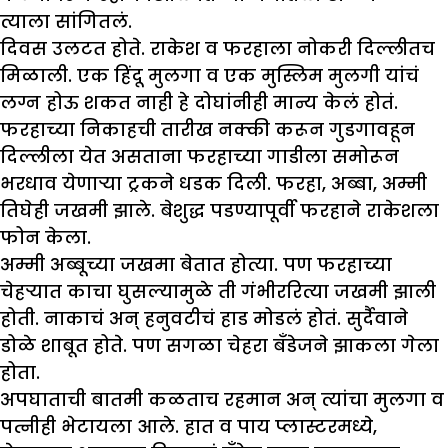
त्याला सांगितलं.
दिवस उलटत होते. राकेश व फरहाला नोकरी दिल्लीतच
मिळाली. एक हिंदू मुलगा व एक मुस्लिम मुलगी यांचं
लग्न होऊ शकत नाही हे दोघांनीही मान्य केलं होतं.
फरहाच्या निकाहची तारीख नक्की करून गुडगावहून
दिल्लीला येत असताना फरहाच्या गाडीला समोरून
भरधाव येणाऱ्या ट्रकने धडक दिली. फरहा, अब्बा, अम्मी
तिघेही जखमी झाले. बेशुद्ध पडण्यापूर्वी फरहाने राकेशला
फोन केला.
अम्मी अब्बूच्या जखमा बेतात होत्या. पण फरहाच्या
चेहऱ्यात काचा घुसल्यामुळे ती गंभीररित्या जखमी झाली
होती. नाकाचं अन् हनुवटीचं हाड मोडलं होतं. सुर्दैवाने
डोळे शाबूत होते. पण सगळा चेहरा बँडेजने झाकला गेला
होता.
अपघाताची बातमी कळताच रहमान अन् त्यांचा मुलगा व
पत्नीही भेटायला आले. हात व पाय प्लास्टरमध्ये,