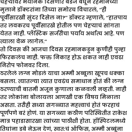
चेहऱ्यावर भयानक दिसणारं बँडेज बघून रहमानच्या
मुलाने डॉक्टरांना तिच्या समोरच विचारलं, ‘‘ही
पूर्वीसारखी सुंदर दिसेल ना?’’ डॉक्टर म्हणाले, ‘‘हातपाय
तर लवकरच पूर्वीसारखे होतील पण चेहऱ्याचं सांगता
येतत नाही. प्लॅस्टिक सर्जरीचा पर्याय अर्थात्च आहे. पण
त्याला वेळ लागेल.’’
तो दिवस की आजचा दिवस रहमानकडून कुणीही पुन्हा
फिरकलंच नाही. फक्त निकाह होऊ शकत नाही एवढा
निरोप फोनवर दिला.
ठरलेलं लग्न मोडलं याचा अम्मी अब्बूला खूपच धक्का
बसला. त्यातल्या त्यात एवढंच समाधान होतं की लग्न
ठरण्याची बातमी अजून कुणाला कळवली नव्हती. नाही
तर लोकांना बोलायला आणखी एक विषय मिळाला
असता. तरीही सध्या सगळ्यात महत्त्वाचं होतं फरहाचं
पूर्णपणे बरं होणं. या सगळ्या कठीण परिस्थितीत राकेश
मात्र पहाडासारखा त्यांच्या पाठीशी होता. हॉस्पिटलमध्ये
तिघांना डबे नेऊन देणं, स्वत:चं ऑफिस, अम्मी अब्बूंना