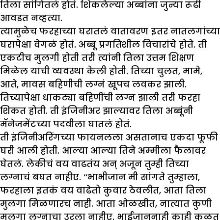
तिला सांगितलं होतं. शिकलेल्या अब्बांना जुन्या रूढी
आवडत नव्हत्या.
त्यामुळेच फरहाच्या घरातलं वातावरण इतर नातलगांच्या
घरापेक्षा वेगळं होतं. अब्बू प्रगतिशील विचारांचे होते. ती
एकटीच मुलगी होती तरी त्यांनी तिला उत्तम शिक्षण
मिळेल याची व्यवस्था केली होती. तिच्या चुलत, मामे,
आते, मावस बहिणीची लग्नं खूपच लवकर झाली.
तिच्यापेक्षा धाकट्या बहिणींची लग्न झाली तरी फरहा
शिकत होती. ती इंजिनीअर झाल्यावर तिला अब्बूंनी
मॅनेजमेंटच्या पदवीला घातलं होतं.
ती इंजिनीअरिंगच्या फायनलला असतानाच एकदा फूफी
घरी आली होती. आल्या आल्या तिने अम्मीला फैलावर
घेतलं. लेकीचं वय वाढतंय अन् अजून तुम्ही तिच्या
लग्नाचं बघत नाहीए. ‘‘भाभीजान मी सांगते तुम्हाला,
फरहाला इतकं वय वाढेतो कुवार ठेवलीत, आता तिला
मुलगा मिळणारच नाही. आता ओळखीत, नात्यात कुणी
मुलगा लग्नाचा उरला नाहीए. भाईजाननाही काही कळत