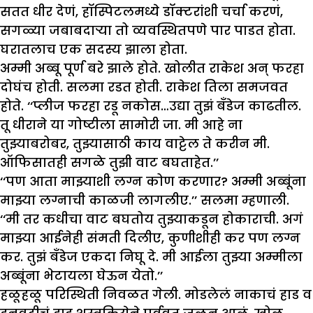
सतत धीर देणं, हॉस्पिटलमध्ये डॉक्टरांशी चर्चा करणं,
सगळ्या जबाबदाऱ्या तो व्यवस्थितपणे पार पाडत होता.
घरातलाच एक सदस्य झाला होता.
अम्मी अब्बू पूर्ण बरे झाले होते. खोलीत राकेश अन् फरहा
दोघंच होती. सलमा रडत होती. राकेश तिला समजवत
होते. ‘‘प्लीज फरहा रडू नकोस…उद्या तुझं बँडेज काढतील.
तू धीराने या गोष्टीला सामोरी जा. मी आहे ना
तुझ्याबरोबर, तुझ्यासाठी काय वाट्टेल ते करीन मी.
ऑफिसातही सगळे तुझी वाट बघताहेत.’’
‘‘पण आता माझ्याशी लग्न कोण करणार? अम्मी अब्बूंना
माझ्या लग्नाची काळजी लागलीए.’’ सलमा म्हणाली.
‘‘मी तर कधीचा वाट बघतोय तुझ्याकडून होकाराची. अगं
माझ्या आईनेही संमती दिलीए, कुणीशीही कर पण लग्न
कर. तुझं बँडेज एकदा निघू दे. मी आईला तुझ्या अम्मीला
अब्बूंना भेटायला घेऊन येतो.’’
हळूहळू परिस्थिती निवळत गेली. मोडलेलं नाकाचं हाड व