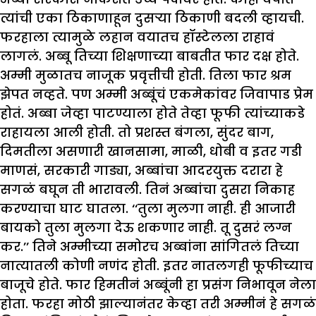
त्यांची एका ठिकाणाहून दुसऱ्या ठिकाणी बदली व्हायची.
फरहाला त्यामुळे लहान वयातच हॉस्टेलला राहावं
लागलं. अब्बू तिच्या शिक्षणाच्या बाबतीत फार दक्ष होते.
अम्मी मुळातच नाजूक प्रवृत्तीची होती. तिला फार श्रम
झेपत नव्हते. पण अम्मी अब्बूंचं एकमेकांवर जिवापाड प्रेम
होतं. अब्बा जेव्हा पाटण्याला होते तेव्हा फूफी त्यांच्याकडे
राहायला आली होती. तो प्रशस्त बंगला, सुंदर बाग,
दिमतीला असणारी खानसामा, माळी, धोबी व इतर गडी
माणसं, सरकारी गाड्या, अब्बांचा आदरयुक्त दरारा हे
सगळं बघून ती भारावली. तिनं अब्बांचा दुसरा निकाह
करण्याचा घाट घातला. ‘‘तुला मुलगा नाही. ही आजारी
बायको तुला मुलगा देऊ शकणार नाही. तू दुसरं लग्न
कर.’’ तिने अम्मीच्या समोरच अब्बांना सांगितलं तिच्या
नात्यातली कोणी नणंद होती. इतर नातलगही फूफीच्याच
बाजूचे होते. फार हिमतीनं अब्बूंनी हा प्रसंग निभावून नेला
होता. फरहा मोठी झाल्यानंतर केव्हा तरी अम्मीनं हे सगळं