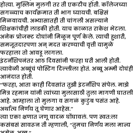
होत्या. मुस्लिम मुलगी तर ती एकटीच होती. कॉलेजच्या
सगळ्याच कार्यक्रमात ती भाग घ्यायची. बक्षिसं
मिळवायची. अभ्यासातही ती चांगली असल्याने
शिक्षकांचीही लाडकी होती. याच काळात राकेश भेटला.
अनेक प्रोजक्ट दोघांनी मिळून पूर्ण केले. त्याची हुशारी,
समजूतदारपणा अन् मदत करण्याची वृत्ती यामुळे
फरहाला तो आवडू लागला.
इंटर्नशिपनंतर आठ दिवसांनी फरहा घरी आली होती.
त्यावेळी अब्बूंचं पोस्टिंग दिल्लीला होतं. अब्बू अम्मी दोघंही
आनंदात होती.
‘‘फरहा, आता काही दिवसांत तुझी इंटर्नशिप संपेल. माझे
मित्र रहमान यांनी त्यांच्या मुलासाठी तुला मागणी घातली
आहे. आम्हाला तो मुलगा व सगळं कुटुंब पसंत आहे.
अर्थात्च निर्णय तू घेणार आहेस.’’
त्या एका क्षणात जणू वादळ घोंघावलं. पण स्वत:ला
कसंबसं सावरून ती म्हणाली, ‘‘तुमचा निर्णय मला मान्य
असेल, अब्बू.’’