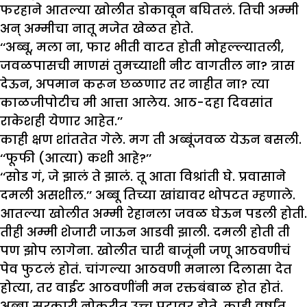
फरहाने आतल्या खोलीत डोकावून बघितलं. तिची अम्मी
अन् अम्मीचा नातू मजेत खेळत होते.
‘‘अब्बू, मला ना, फार भीती वाटत होती मोहल्ल्यातली,
जवळपासची माणसं तुमच्याशी नीट वागतील ना? त्रास
देऊन, अपमान करून छळणार तर नाहीत ना? त्या
काळजीपोटीच मी आत्ता आलेय. आठ-दहा दिवसांत
राकेशही येणार आहेत.’’
काही क्षण शांततेत गेले. मग ती अब्बूंजवळ येऊन बसली.
‘‘फूफी (आत्या) कशी आहे?’’
‘‘सोड गं, जे झालं ते झालं. तू आता विश्रांती घे. प्रवासाने
दमली असशील.’’ अब्बू तिच्या खांद्यावर थोपटत म्हणाले.
आतल्या खोलीत अम्मी रेहानला जवळ घेऊन पडली होती.
तीही अम्मी शेजारी जाऊन आडवी झाली. दमली होती ती
पण झोप लागेना. खोलीत चारी बाजूंनी जणू आठवणीचं
पेव फुटलं होतं. चांगल्या आठवणी मनाला दिलासा देत
होत्या, तर वाईट आठवणींनी मन रक्तबंबाळ होत होतं.
अब्बा सरकारी नोकरीत उच्च पदावर होते. काही वर्षांत