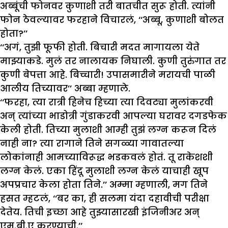
अब्बूंची फोनवर कुणाशी तरी बातचीत सुरू होती. त्यांनी
फोन ठेवल्यावर फरहाने विचारलं, ‘‘अब्बू, कुणाशी बोलत
होता?’’
‘‘अगं, तुझी फूफी होती. बिचारी मदत मागायला येते
माझ्याकडे. मुलं तर नालायक निघाली. कुणी तुरुंगात तर
कुणी बेपत्ता आहे. बिच्चारी! उपासमारीने मरायची पाळी
आलीय तिच्यावर’’ अब्बा म्हणाले.
‘‘फरहा, त्या रात्री हिनेच हिच्या त्या दिवट्या मुलांकरवी
अन् त्यांच्या भाडोत्री गुंडाकरवी आपल्या घरावर दगडफेक
केली होती. तिच्या मुलाशी आम्ही तुझं लग्न करून दिलं
नाही ना? त्या रागाने तिने सगळ्या गावातल्या
लोकांनाही आमच्याविरूद्ध भडकवलं होतं. तू राकेशशी
लग्न केलं. एका हिंदू मुलाशी लग्न केलं याचाही खूप
अपप्रचार केला होता तिने.’’ अम्मा म्हणाली, मग तिने
हसत म्हटलं, ‘‘बर का, ही सलमा यंदा दहावीची परीक्षा
देतेय. तिची इच्छा आहे तुझ्यासारखी इंजिनीअर अन्
एम.बी.ए करण्याची.’’