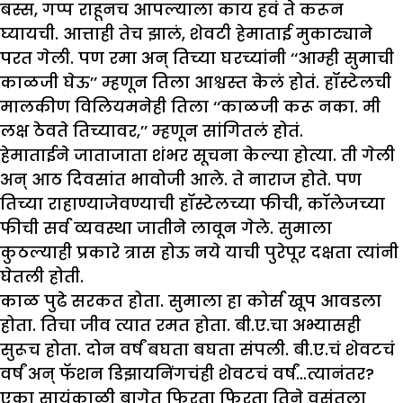
बस्स, गप्प राहूनच आपल्याला काय हवं ते करून
घ्यायची. आत्ताही तेच झालं, शेवटी हेमाताई मुकाट्याने
परत गेली. पण रमा अन् तिच्या घरच्यांनी ‘‘आम्ही सुमाची
काळजी घेऊ’’ म्हणून तिला आश्वस्त केलं होतं. हॉस्टेलची
मालकीण विलियमनेही तिला ‘‘काळजी करू नका. मी
लक्ष ठेवते तिच्यावर,’’ म्हणून सांगितलं होतं.
हेमाताईने जाताजाता शंभर सूचना केल्या होत्या. ती गेली
अन् आठ दिवसांत भावोजी आले. ते नाराज होते. पण
तिच्या राहाण्याजेवण्याची हॉस्टेलच्या फीची, कॉलेजच्या
फीची सर्व व्यवस्था जातीने लावून गेले. सुमाला
कुठल्याही प्रकारे त्रास होऊ नये याची पुरेपूर दक्षता त्यांनी
घेतली होती.
काळ पुढे सरकत होता. सुमाला हा कोर्स खूप आवडला
होता. तिचा जीव त्यात रमत होता. बी.ए.चा अभ्यासही
सुरूच होता. दोन वर्षं बघता बघता संपली. बी.ए.चं शेवटचं
वर्षं अन् फॅशन डिझायनिंगचंही शेवटचं वर्षं…त्यानंतर?
एका सायंकाळी बागेत फिरता फिरता तिने वसंतला