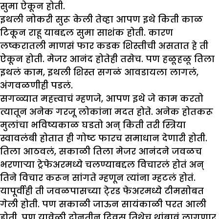
सुमा ऐकून होती.
इथली नोकरी सुरू केली तेव्हा आपण इथे किती काळ
टिकून राहू याबद्दल सुमा साशंक होती. कारण
लष्करातली माणसं फार कडक शिस्तीची असतात हे ती
ऐकून होती. मेजर आनंद होतेही तसेच. पण हळूहळू तिला
इथलं काम, इथली शिस्त सगळं आवडायला लागलं,
अंगवळणीही पडलं.
सगळ्यात महत्त्वाचं म्हणजे, आपण इथे जे काम करतो
त्यातून अनेक गरजू लोकांना मदत होते. अनेक होतकरू
मुलांचा भविष्यकाळ घडतो अन् किती तरी स्त्रिया
स्वावलंबी होतात ही गोष्ट फारच समाधान देणारी होती.
तिला आठवलं, सकाळी तिला मेजर आनंदने जवळच
भरणाऱ्या ट्रेफेअरमध्ये चलण्याबद्दल विचारलं होतं अन्
तिने विचार करून सांगते म्हणून त्यांना म्हटलं होतं.
यापूर्वीही ती जवळपासच्या टे्रड फेअरमध्ये टीमसोबत
गेली होती. पण सकाळी जाऊन सायंकाळी परत आली
होती. पण यावेळी दोनतीन दिवस तिथेच थांबावं लागणार