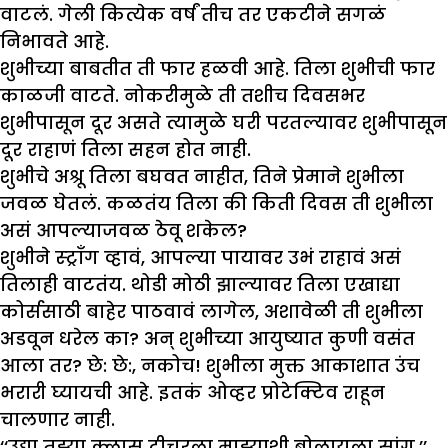
वाटलं. गेली कित्येक वर्षं तीच तर एकटीने सगळं
निभावते आहे.
शुभीच्या बाबतीत ती फार हळवी आहे. तिला शुभीची फार
काळजी वाटते. नोकरीमुळे ती तशीच दिवसभर
शुभीपासून दूर असते त्यामुळे घरी परतल्यावर शुभीपासून
दूर राहाणं तिला सहन होत नाही.
शुभीचे अश्रू तिला बघवत नाहीत, तिने प्रेमाने शुभीला
जवळ घेतलं. कळतंय तिला की किती दिवस ती शुभीला
असं आपल्याजवळ ठेवू शकेल?
शुभीने स्ट्राँग व्हावं, आपल्या पायावर उभं राहावं असं
तिलाही वाटतंय. थोडी मोठी झाल्यावर तिला एखाद्या
कोर्ससाठी बाहेर पाठवावं लागेल, अशावेळी ती शुभीला
अडवून धरेल का? अन् शुभीच्या आयुष्यात कुणी वसंत
आला तर? छे: छे:, नकोच! शुभीला मुक्त आकाशात उंच
भरारी घ्यायची आहे. इतकं ओव्हर प्रोटेक्टिव राहून
चालणार नाही.
‘‘उद्या तुझ्या क्लास टीचरला माझ्याशी बोलायला सांग.’’