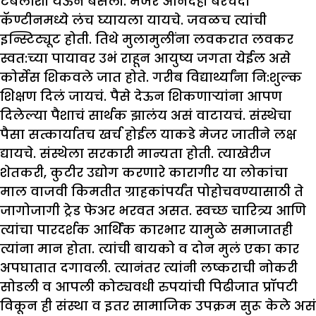
टेबलाशी येऊन बसली. मेजर आनंदही बरेचदा
कॅण्टीनमध्ये लंच घ्यायला यायचे. जवळच त्यांची
इन्स्टिट्यूट होती. तिथे मुलामुलींना लवकरात लवकर
स्वत:च्या पायावर उभं राहून आयुष्य जगता येईल असे
कोर्सेस शिकवले जात होते. गरीब विद्यार्थ्यांना नि:शुल्क
शिक्षण दिलं जायचं. पैसे देऊन शिकणाऱ्यांना आपण
दिलेल्या पैशाचं सार्थक झालंय असं वाटायचं. संस्थेचा
पैसा सत्कार्यातच खर्च होईल याकडे मेजर जातीने लक्ष
द्यायचे. संस्थेला सरकारी मान्यता होती. त्याखेरीज
शेतकरी, कुटीर उद्योग करणारे कारागीर या लोकांचा
माल वाजवी किमतीत ग्राहकांपर्यंत पोहोचवण्यासाठी ते
जागोजागी ट्रेड फेअर भरवत असत. स्वच्छ चारित्र्य आणि
त्यांचा पारदर्शक आर्थिक कारभार यामुळे समाजातही
त्यांना मान होता. त्यांची बायको व दोन मुलं एका कार
अपघातात दगावली. त्यानंतर त्यांनी लष्कराची नोकरी
सोडली व आपली कोट्यवधी रुपयांची पिढीजात प्रॉपटी
विकून ही संस्था व इतर सामाजिक उपक्रम सुरू केले असं