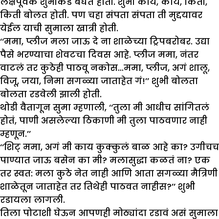
लक्षपूर्वक शुभीकडे बघत होती. शुभी काय, काय, किती,
किती बोलत होती. पण चहा संपता संपता ती मुद्दयावर
येईल याची सुमाला खात्री होती.
‘‘ममा, प्लीज मला जाऊ दे ना शाळेच्या ट्रिपबरोबर. उद्या
पैसे भरण्याचा शेवटचा दिवस आहे. प्लीज ममा, नंतर
वाटलं तर कुठेही पाठवू नकोस…ममा, प्लीज, अगं शालू,
विजू, जया, निमा सगळ्या जाताहेत गं!’’ शुभी बोलता
बोलता रडवेली झाली होती.
थोडी वैतागून सुमा म्हणाली, ‘‘तुला मी आधीच सांगितलं
होतं, पाणी असलेल्या ठिकाणी मी तुला पाठवणार नाही
म्हणून.’’
‘‘शिट् ममा, अगं मी काय कुक्कुलं बाळ आहे का? उगीचच
पाण्यात जाऊ बसेन का मी? मलासुद्धा कळतं ना? एक
तर स्वत: मला कुठे नेत नाही आणि आता सगळ्या मैत्रिणी
शाळेतून जाताहेत तर तिथेही पाठवत नाहीस?’’ शुभी
रडायला लागली.
तिला पोटाशी घेऊन आपणही मोठ्यांदा रडावं असं सुमाला