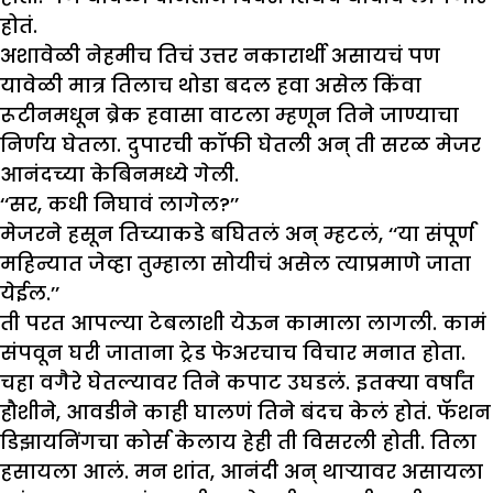
होतं.
अशावेळी नेहमीच तिचं उत्तर नकारार्थी असायचं पण
यावेळी मात्र तिलाच थोडा बदल हवा असेल किंवा
रूटीनमधून ब्रेक हवासा वाटला म्हणून तिने जाण्याचा
निर्णय घेतला. दुपारची कॉफी घेतली अन् ती सरळ मेजर
आनंदच्या केबिनमध्ये गेली.
‘‘सर, कधी निघावं लागेल?’’
मेजरने हसून तिच्याकडे बघितलं अन् म्हटलं, ‘‘या संपूर्ण
महिन्यात जेव्हा तुम्हाला सोयीचं असेल त्याप्रमाणे जाता
येईल.’’
ती परत आपल्या टेबलाशी येऊन कामाला लागली. कामं
संपवून घरी जाताना ट्रेड फेअरचाच विचार मनात होता.
चहा वगैरे घेतल्यावर तिने कपाट उघडलं. इतक्या वर्षांत
हौशीने, आवडीने काही घालणं तिने बंदच केलं होतं. फॅशन
डिझायनिंगचा कोर्स केलाय हेही ती विसरली होती. तिला
हसायला आलं. मन शांत, आनंदी अन् थाऱ्यावर असायला