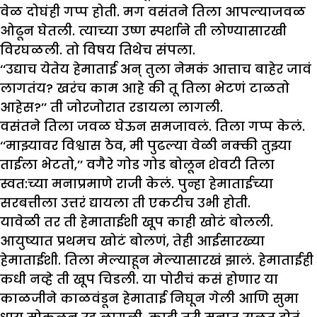
वेळ दोघंही गप्प होती. मग वसंतने तिला आपल्याजवळ
ओढून घेतली. त्याच्या उष्ण स्पर्शाने ती लोण्यासारखी
विरघळली. तो विषय तिथेच संपला.
‘‘उद्याच येतेय हेमाताई अन् तुला नेमकं आत्ताच बाहेर जावं
लागतंय? खरंच काम आहे की तू तिला भेटणं टाळतो
आहेस?’’ ती जोरजोरात रडायला लागली.
वसंतने तिला जवळ घेऊन समजावलं. तिला गप्प केलं.
‘‘माझ्यावर विश्वास ठेव, मी पुढल्या वेळी नक्की तुझ्या
ताईला भेटतो,’’ वगैरे गोड गोड बोलून शेवटी तिला
स्वत:च्या मनाप्रमाणे राजी केलं. पुन्हा हेमाताईच्या
सरबत्तीला उत्तरं द्यायला ती एकटीच उभी होती.
यावेळी तर ती हेमाताईशी खूप काही खोटं बोलली.
आयुष्यात प्रथमच खोटं बोलणं, तेही आईसारख्या
हेमाताईशी. तिला मेल्याहून मेल्यासारखं झालं. हेमाताईही
कधी नव्हे ती खूप चिडली. या पोरीचं कसं होणार या
काळजीने काळवंडून हेमाताई निघून गेली आणि सुमा