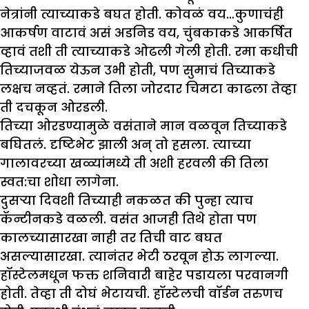
नेत्रांनी त्याच्याकडे बघत होती. कोवळं वय…कुणाचंही
आकर्षण वाटावं असं अडनिड वय, चुंबकाकडे आकर्षित
व्हावं तशी ती त्याच्याकडे ओढली गेली होती. रमा कधीची
तिच्याजवळ येऊन उभी होती, पण सुमाचं तिच्याकडे
लक्षच नव्हतं. रमाने तिला जोरदार चिमटा काढला तेव्हा
ती दचकून ओरडली.
तिच्या ओरडण्यामुळे वसंताने मान वळवून तिच्याकडे
बघितलं. दृष्टिभेट झाली अन् तो हसला. त्याच्या
गालावरच्या खळ्यांमध्ये ती अशी हरवली की तिला
स्वत:चा शोधा लागेना.
दुसऱ्या दिवशी तिच्याही नकळत की पुन्हा त्याच
कॅन्टीनकडे वळली. वसंत आजही तिथे होता पण
कालच्यासारखा नाही तर तिची वाट बघत
असल्यासारखा. त्यानंतर भेटी ठरवून होऊ लागल्या.
हॉस्टेलमधून फक्त शनिवारी बाहेर पडायला परवानगी
होती. तेव्हा ती दोघं भेटायची. हॉस्टेलची वॉर्डन तरुणच