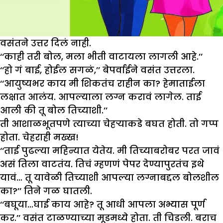
वसंतने उत्तर दिलं नाही.
‘‘काही तरी बोल, मला भीती वाटायला लागली आहे.’’
‘‘हो गं बाई, होईल सगळं,’’ बेपर्वाईने वसंत उत्तरला.
‘‘आयुष्यभर काय मी शिकतंच राहीन का? हेमाताईला
लक्षात आलंय. आपल्याला लग्न करावं लागेल. ताई
आली की तू बोल तिच्याशी.’’
ती आशाळभूतपणे त्याच्या चेहऱ्याकडे बघत होती. तो गप्प
होता. चेहराही मख्ख!
‘‘ताई पुढल्या महिन्यात येतेय. मी तिच्याबरोबर परत जावं
असं तिला वाटतंय. तिचं म्हणणं पेपर देण्यापुरतंच इथे
यावं… तू यावेळी तिच्याशी आपल्या लग्नाबद्दल बोलशील
का?’’ तिने गळ घातली.
‘‘बघूया…घाई काय आहे? तू आधी आपला अभ्यास पूर्ण
कर.’’ वसंत टाळण्याच्या मूडमध्ये होता. ती चिडली. बराच