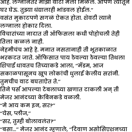
आहे. लग्नानंतर माझा वाटा मला मिळेल. आपण त्यातून
घर घेऊ. तुझ्या धंद्यालाही भांडवल होईल.’’
वसंत मुकाटपणे सगळं ऐकत होता. शेवटी त्याने
लग्नाला होकार दिला.
विचारांच्या नादात ती ऑफिसला कधी पोहोचली तेही
तिला कळलं नाही.
नेहमीचंच आहे हे. मनात नसतानाही ती भूतकाळात
भरकटत जाते. ऑफिसात पाय ठेवल्या ठेवल्या तिथला
शिपाई धावतच तिच्याकडे आला, ‘‘मॅडम, आज
सकाळपासूनच खूप लोकांची धुलाई केलीय सरांनी.
तुमचीच वाट बघताऐत ते.’’
तिने पर्स आपल्या टेबलाच्या खणात टाकली अन् ती
मेजर आनंदच्या केबिनकडे वळली.
‘‘मे आय कम इन, सर?’’
‘‘येस, प्लीज,’’
‘‘सर, तुम्ही बोलावलंत?’’
‘‘बसा…’’ मेजर आनंद म्हणाले, ‘‘दिवाण असोसिएशनच्या