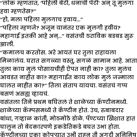
‘‘लोक म्हणतात, ‘पहिली बेटी, धनाची पेटी’ अन् तू मुलगा
हवा म्हणतेस?’’
‘‘हो, मला पहिला मुलगाच हवाय…’’
‘‘पहिला म्हणजे? अजून यानंतर एक मुलगी हवीय?
महागाई इतकी आहे अन्…’’ वसंतची ठराविक बडबड सुरू
झाली.
‘‘कमालच करतोस. अरे आयतं घर तुला राहायला
मिळालंय. घरात सगळ्या वस्तू, सगळं सामान आहे. आता
तुला काय मुलं पोसायचीही ऐपत नाही का? तुला मुलंच
आवडत नाहीत का? महागाईत काय लोक मुलं जन्माला
घालत नाहीत का?’’ तिला संताप यायचा. वसंतचं गप्प
बसणं असह्य व्हायचं.
वसंतला तिने प्रथम बघितलं ते शाळेच्या कॅण्टीनमध्ये.
शाळेच्या कॅम्पसमध्ये ते कॅण्टीन होतं. उंच, रुबाबदार
बांधा, गव्हाळ कांती, मोठमोठे डोळे. पॅण्टच्या खिशात हात
घालून तो बेदकारपणे इकडेतिकडे बघत उभा होता.
कॅण्टीनच्या एका कोपऱ्यात उभी राहून ती अगदी अनिमिष