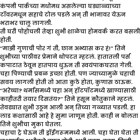
कंपनी पार्कच्या मधोमध असलेल्या घड्याळ्याच्या
टॉवरमधून सहाचे टोल पडले अन् ती भानावर येऊन
भराभर चालू लागली.
ती घरी पोहोचली तेव्हा शुभी शाळेचा होमवर्क करत बसली
होती.
‘‘माझी गुणाची पोर गं ती, छान अभ्यास कर हं!’’ तिने
शुभीच्या पाठीवर प्रेमाने थोपटत म्हटलं. हातातली पर्स
कपाटात ठेवून हातपाय धुऊन ती स्वयंपाकघरात गेली.
चहा पिण्याची प्रबळ इच्छा होती. पण ज्याच्यामुळे चहाची
सवय लागली होती तो आता कुठे होता, कुणास ठाऊक.
‘‘अरेच्चा? थर्मासमध्ये चहा अन् हॉटपॉटमध्ये खाण्यासाठी
काहीतरी तयार दिसतंय?’’ तिने हसून कौतुकाने म्हटलं.
तेवढ्यात शुभी उठून आली अन् तिच्या गळ्यात पडली. हा
लाड कशासाठी आहे हे सुमा जाणून होती. काही न बोलता
तिने शुभीचा मुका घेतला.
चहाचा ट्रे घेऊन ती ड्रॉईंगरूममध्ये आली. चहा घेता घेता ती