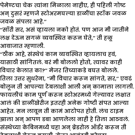
पेमेण्टचा चेक त्यांना मिळाला नाहीए, ही पहिली गोष्ट
अन् दुसरं म्हणजे स्टोअरमघल्या डाळींचा स्टॉक जवळ
जवळ संपला आहे.’’
‘‘सॉरी सर, असं व्हायला नको होतं. पण आज मी जातीने
लक्ष देऊन सगळं व्यवस्थित करून घेते,’’ ती हळू
आवाजात म्हणाली.
‘‘ठीक आहे, संस्थेचं काम व्यवस्थित व्हायलाच हवं,
यासाठी सांगितलं. बरं मी बोललो होतो, त्यावर काही
विचार केलात का?’’ मेजर तिच्याकडे बघत बोलले.
तिला उत्तर सुधरेना, ‘‘मी विचार करून सांगते, सर,’’ एवढं
बोलून ती आपल्या टेबलाशी आली अन् कामाला लागली.
फायलीचं काम पूर्ण करून स्टोअरमध्ये गेल्यावर लक्षात
आलं की डाळींखेरीज इतरही अनेक गोष्टी संपत आल्या
आहेत. मन लावून ती कामं आटोपत होती. लंच टाइम
झाला अन् आपण डबा आणलेला नाही हे तिला आठवलं.
संस्थेच्या केबिनमध्ये चहा अन् ब्रेडरोल ऑर्डर करून ती