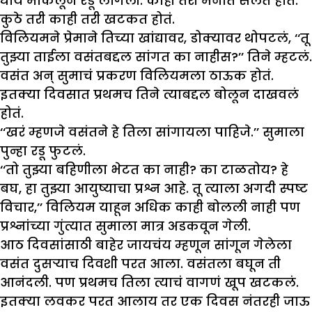
धाय मोकलून रडू लागली. काही तरी मनात सलत होतं.
कुठे तरी काही तरी खटकत होतं.
विलियमने प्रेमाने तिच्या खांद्यावर, डोक्यावर थोपटलं, ‘‘तू
तुझ्या ताईला वसंतबद्दल सांगत का नाहीस?’’ तिने म्हटलं.
वसंत अन् सुमाचं प्रकरण विलियमला ठाऊक होतं.
इतक्या दिवसात प्रथमच तिने त्याबद्दल बोलून दाखवलं
होतं.
‘‘खरं म्हणजे वसंतने हे तिला सांगायला पाहिजे.’’ सुमाला
पुन्हा रडू फुटलं.
‘‘तो तुझ्या बहिणीला भेटत का नाही? का टाळतोय? हे
बघ, हा तुझ्या आयुष्याचा प्रश्न आहे. तू त्याला अगदी स्पष्ट
विचार,’’ विलियम याहून अधिक काही बोलली नाही पण
प्रश्नांच्या गुंत्यात सुमाला मात्र अडकवून गेली.
आठ दिवसांसाठी बाहेर जायचंय म्हणून सांगून गेलेला
वसंत दुसऱ्याच दिवशी परत आला. वसंतला बघून ती
आनंदली. पण प्रथमच तिला त्याचं वागणं खूप खटकलं.
इतक्या लवकर परत आलाय तर एक दिवस नंतरही जाऊ