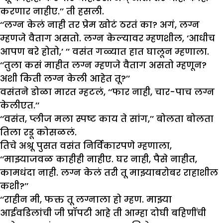
करणार नाहीए.’’ ती हसली.
‘‘लग्न केलं नाही तर प्रेम खोटं ठरतं का? अगं, लग्न
म्हणजे वैताग असतो. लग्न केल्यावर म्हणशील, ‘आधीच
आपण बरे होतो,’ ’’ वसंत गळ्यात हात घालून म्हणाला.
‘‘तुला कसं माहीत लग्न म्हणजे वैताग असतो म्हणून?
अशी किती लग्न केली आहेत तू?’’
वसंतने डोळा मारत म्हटलं, ‘‘फार नाही, चार-पाच लग्न
केलीएत.’’
‘‘वसंत, प्लीज मला स्पष्ट काय ते सांग,’’ बोलता बोलता
तिला रडू कोसळलं.
तिचे अश्रू पुसत वसंत निर्विकारपणे म्हणाला,
‘‘माझ्याजवळ काहीही नाहीए. घर नाही, पैसे नाहीत,
कामधंदा नाही. लग्न केलं तरी तू माझ्याबरोबर राहाशील
कशी?’’
‘‘राहीन मी, फक्त तू लग्नाला हो म्हण. माझ्या
आईवडिलांची जी प्रॉपटी आहे ती आम्हा दोघी बहिणींची