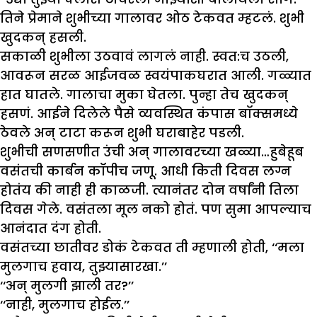
तिने प्रेमाने शुभीच्या गालावर ओठ टेकवत म्हटलं. शुभी
खुदकन् हसली.
सकाळी शुभीला उठवावं लागलं नाही. स्वत:च उठली,
आवरून सरळ आईजवळ स्वयंपाकघरात आली. गळ्यात
हात घातले. गालाचा मुका घेतला. पुन्हा तेच खुदकन्
हसणं. आईने दिलेले पैसे व्यवस्थित कंपास बॉक्समध्ये
ठेवले अन् टाटा करून शुभी घराबाहेर पडली.
शुभीची सणसणीत उंची अन् गालावरच्या खळ्या…हुबेहूब
वसंतची कार्बन कॉपीच जणू. आधी किती दिवस लग्न
होतंय की नाही ही काळजी. त्यानंतर दोन वर्षांनी तिला
दिवस गेले. वसंतला मूल नको होतं. पण सुमा आपल्याच
आनंदात दंग होती.
वसंतच्या छातीवर डोकं टेकवत ती म्हणाली होती, ‘‘मला
मुलगाच हवाय, तुझ्यासारखा.’’
‘‘अन् मुलगी झाली तर?’’
‘‘नाही, मुलगाच होईल.’’