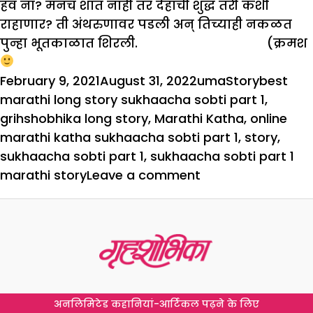
हवं ना? मनच शांत नाही तर देहाची शुद्ध तरी कशी
राहाणार? ती अंथरुणावर पडली अन् तिच्याही नकळत
पुन्हा भूतकाळात शिरली.
(क्रमश
Posted
Author
Categories
Tags
February 9, 2021
August 31, 2022
uma
Story
best
on
marathi long story sukhaacha sobti part 1
,
grihshobhika long story
,
Marathi Katha
,
online
marathi katha sukhaacha sobti part 1
,
story
,
sukhaacha sobti part 1
,
sukhaacha sobti part 1
on
marathi story
Leave a comment
सुखाचा
सोबती
–
पहिला
भाग
अनलिमिटेड कहानियां-आर्टिकल पढ़ने के लिए