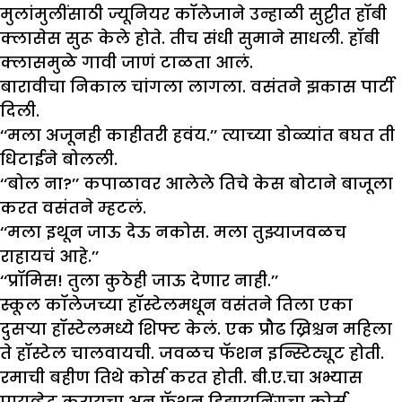
मुलांमुलींसाठी ज्यूनियर कॉलेजाने उन्हाळी सुट्टीत हॉबी
क्लासेस सुरू केले होते. तीच संधी सुमाने साधली. हॉबी
क्लासमुळे गावी जाणं टाळता आलं.
बारावीचा निकाल चांगला लागला. वसंतने झकास पार्टी
दिली.
‘‘मला अजूनही काहीतरी हवंय.’’ त्याच्या डोळ्यांत बघत ती
धिटाईने बोलली.
‘‘बोल ना?’’ कपाळावर आलेले तिचे केस बोटाने बाजूला
करत वसंतने म्हटलं.
‘‘मला इथून जाऊ देऊ नकोस. मला तुझ्याजवळच
राहायचं आहे.’’
‘‘प्रॉमिस! तुला कुठेही जाऊ देणार नाही.’’
स्कूल कॉलेजच्या हॉस्टेलमधून वसंतने तिला एका
दुसऱ्या हॉस्टेलमध्ये शिफ्ट केलं. एक प्रौढ ख्रिश्चन महिला
ते हॉस्टेल चालवायची. जवळच फॅशन इन्स्टिट्यूट होती.
रमाची बहीण तिथे कोर्स करत होती. बी.ए.चा अभ्यास
प्रायव्हेट करायचा अन् फॅशन डिझायनिंगचा कोर्स