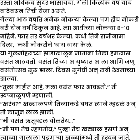
रस्ता अधिकच सुंदर भासायचा. गेली कित्येक वर्षं याच
वाटेवरून तिची येजा असते.
गेल्या आठ वर्षांत अनेक नोकऱ्या केल्या पण हीच नोकरी
बरी दोन वर्षं टिकून आहे. त्या आधीच्या नोकऱ्या ८-१०
महिने, फार तर वर्षंभर केल्या. कधी तिने राजीनामा
दिला, कधी नोकरीने ‘बाय बाय’ केलं.
या गुलमोहराच्या झाडाखालून जाताना तिला हमखास
वसंत आठवतो. वसंत तिच्या आयुष्यात आला आणि जणू
वसंतोत्सव सुरू झाला. दिवस सुगंधी अन् रात्री रेशमाच्या
झाल्या.
‘‘तुला माहीत आहे, मला वसंत फार आवडतो.’’ ती
स्वप्नाळूपणे म्हणाली.
‘‘खरंच?’’ खट्याळपणे तिच्याकडे बघत त्याने म्हटलं अन्
ती लाजून लाल झाली.
‘‘मी वसंत ऋतूबद्दल बोलतेय…’’
‘‘मी पण तेच म्हणतोय,’’ पुन्हा तेच खट्याळ हसणं अन्
त्याच्या गालाला पडणाऱ्या खळ्यांमध्ये ती हरवून जाते.