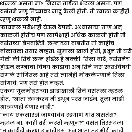
शकला असता ना? निदान ताईला भेटला असता. पण
वसंतने जणू तिच्यावर जादू केली होती. ती त्याला काहीही
म्हणू शकली नाही.
फायनल परीक्षाही येऊन ठेपली. अभ्यासाचा ताण अन्
काळजी होतीच पण त्यापेक्षाही अधिक काळजी होती ती
वसंतच्या बेपर्वाईची. लग्नाच्या बाबतीत तो काहीच
बोलायला तयार नव्हता. सुमाला खात्री होती, इथून ती घरी
गेली की तिचं लग्न होईल हे नक्की. तिला वाटे, वसंतनेच
होऊन लग्नाचा विषय काढावा अन् तिने जसं स्वत:विषयी
सगळं सांगितलं आहे तसं त्यानेही मोकळेपणाने तिला
सांगावं. पण तसं होत नव्हतं.
एकदा गुलमोहराच्या झाडाखाली तिने वसंतला म्हटलं
होतं, ‘‘आता लवकरच मी इथून परत जाईन. तुला माझी
आठवणही येणार नाही.’’
‘‘काय एकसारखं जाण्याचंच रडगाणं गात असतेस?
म्हटलं ना, काही तरी करतो म्हणून?’’ वसंत तिरसटला.
‘‘तू काहीही करणार नाहीएस. अन् आता तर मीही काही