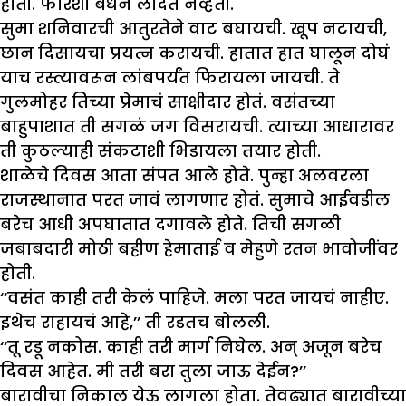
होती. फारशी बंधनं लादत नव्हती.
सुमा शनिवारची आतुरतेने वाट बघायची. खूप नटायची,
छान दिसायचा प्रयत्न करायची. हातात हात घालून दोघं
याच रस्त्यावरून लांबपर्यंत फिरायला जायची. ते
गुलमोहर तिच्या प्रेमाचं साक्षीदार होतं. वसंतच्या
बाहुपाशात ती सगळं जग विसरायची. त्याच्या आधारावर
ती कुठल्याही संकटाशी भिडायला तयार होती.
शाळेचे दिवस आता संपत आले होते. पुन्हा अलवरला
राजस्थानात परत जावं लागणार होतं. सुमाचे आईवडील
बरेच आधी अपघातात दगावले होते. तिची सगळी
जबाबदारी मोठी बहीण हेमाताई व मेहुणे रतन भावोजींवर
होती.
‘‘वसंत काही तरी केलं पाहिजे. मला परत जायचं नाहीए.
इथेच राहायचं आहे,’’ ती रडतच बोलली.
‘‘तू रडू नकोस. काही तरी मार्ग निघेल. अन् अजून बरेच
दिवस आहेत. मी तरी बरा तुला जाऊ देईन?’’
बारावीचा निकाल येऊ लागला होता. तेवढ्यात बारावीच्या