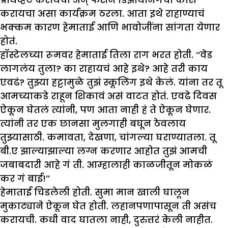
करायचा असा कार्यक्रम ठरला. आता इथे राहाण्याचं
भक्कम कारण हेमाताई आणि भावोजींना सांगता येणार
होतं.
हॉस्टेलच्या रूमवर हेमाताई तिला राग भरत होती. ‘‘वेड
लागलंय तुला? का राहायचं आहे इथे? आहे तरी काय
एवढं? तुझ्या हट्टामुळे तुझं स्कूलिंग इथे केलं. यांना तर तू
आमच्याकडे राहून शिकावं असं वाटत होतं. एवढे दिवस
ऐकून घेतलं त्यांनी, पण आता नाही हं ते ऐकून घेणार.
त्यांनी तर एक छानसा मुलगाही बघून ठेवलाय
तुझ्यासाठी. कमावता, देखणा, चांगल्या घराण्यातला. तू
बी.ए झाल्याझाल्या लग्न करणार आहोत तुझं आमची
जबाबदारी आहे गं ती. आम्हालाही काळजीतून मोकळं
कर गं बाई!’’
हेमाताई चिडलेली होती. सुमा मान खाली घालून
मुकाट्याने ऐकून घेत होती. लहानपणापासून ती असंच
करायची. कधी वाद घातला नाही, दुरुत्तरं केली नाहीत.