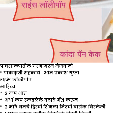
पावसाळ्यातील गरमागरम मेजवानी
* पाककृती सहकार्य : ओम प्रकाश गुप्ता
राईस लॉलीपॉप
साहित्य
* २ कप भात
* अर्धा कप उकडलेले बटाटे मॅश करून
* २ मोठे चमचे हिरवी शिमला मिरची बारीक चिरलेली