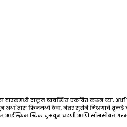
एका बाउलमध्ये टाकून व्यवस्थित एकत्रित करून घ्या. अर
ून अर्धा तास फ्रिजमध्ये ठेवा. नंतर सुरीने मिश्रणाचे तु
 तुकडयात आईस्क्रिम स्टिक घुसवून चटणी आणि सॉससोबत गरम