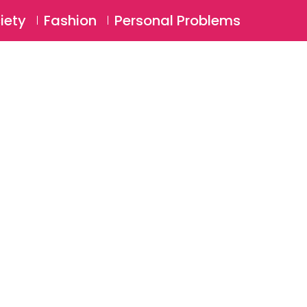
⚲
BSCRIBE
Login
iety
Fashion
Personal Problems
⚲