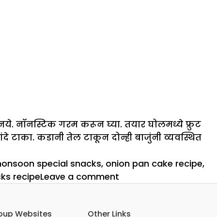
नये. नॉनस्टिक गरम करून घ्या. तयार घोलमध्ये फ्रुट
टाका. कडानी तेल टाकून दोन्ही बाजुंनी व्यवस्थित
onsoon special snacks
,
onion pan cake recipe
,
on
ks recipe
Leave a comment
पावसाळ्यातील
गरमागरम
oup Websites
Other Links
मेजवानी