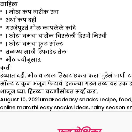
साहित्य
* १ मोठा कप बारीक रवा
* अर्धा कप दही
* गरजेपुरते गोल कापलेले कांदे
* १ छोटा चमचा बारीक चिरलेली हिरवी मिरची
* १ छोटा चमचा फ्रुट सॉल्ट
* तळण्यासाठी रिफाइंड तेल
* मीठ चवीनुसार.
कृती
रव्यात दही, मीठ व लाल तिखट एकत्र करा. पुरेसं पाणी ट
सॉल्ट टाकून अजून फेटावं. हलक्या गरम तव्यावर एक ड
भाजून घ्या. हिरव्या चटणीसोबत सर्व्ह करा.
Posted
Author
Categories
Tags
August 10, 2021
uma
Food
easy snacks recipe
,
food
on
online marathi easy snacks ideas
,
rainy season s