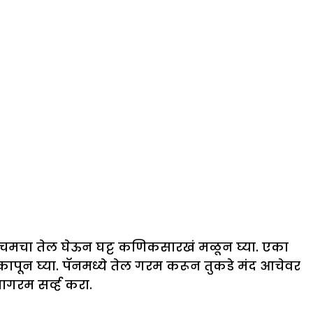
्धा चमचा तेल घेऊन घट्ट कणिकसारखं मळून घ्या. एका
कडे कापून घ्या. पॅनमध्ये तेल गरम करून तुकडे मंद आचेवर
ागरम सर्व्ह करा.