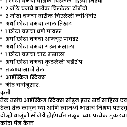
* १ छोटा चमचा बारीक चिरलेली हिरवी मिरची
* २ मोठे चमचे बारीक चिरलेला टोमॅटो
* २ मोठा चमचा बारीक चिरलेली कोथिंबीर
* अर्धा छोटा चमचा लाल तिखट
* १ छोटा चमचा धणे पावडर
* अर्धा छोटा चमचा आमचूर पावडर
* अर्धा छोटा चमचा गरम मसाला
* १ छोटा चमचा चाट मसाला
* अर्धा छोटा चमचा कुटलेली बडीशेप
* तळण्यासाठी तेल
* आईस्क्रिम स्टिक्स
* मीठ चवीनुसार.
कृती
तेल तसंच आईस्क्रिम स्टिक्स सोडून इतर सर्व साहित्य 
ट्रेला तेल लावून घ्या आणि त्यामध्ये भाताचं मिश्रण पसरव
दोन्ही बाजुंनी सोनेरी होईपर्यंत तळून घ्या. प्रत्येक
कांदा पॅन केक