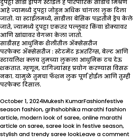
दुपट्टा साडी ड्रेपिंग स्टाईल हे पारंपारिक साडीचे मिश्रण
आहे ज्यामध्ये दुपट्टा जोडून अधिक चांगला लुक दिला
जातो. या स्टाईलमध्ये, साडीला बेसिक पद्धतीने ड्रेप केले
जाते, ज्यामध्ये दुपट्टा एकतर पल्लूवर किंवा डोक्यावर
आणि खांद्यावर वेगळा केला जातो.
साडीसह आधुनिक शैलीतील ॲक्सेसरीज
परफेक्ट ॲक्सेसरीज :
स्टेटमेंट इअररिंग्स, बेल्ट आणि
स्टायलिश क्लच तुमच्या लुकला आधुनिक टच देऊ
शकतात. म्हणून, दागिन्यांसह प्रयोग करण्यास विसरू
नका. यामुळे तुमचा फॅशन लुक पूर्ण होईल आणि तुम्ही
परफेक्ट दिसाल.
Posted
Author
Categories
Tags
October 1, 2024
Mukesh Kumar
Fashion
festive
on
season fashion
,
grihshobhika marathi fashion
article
,
modern look of saree
,
online marathi
article on saree
,
saree look in festive season
,
on
stylish and trendy saree look
Leave a comment