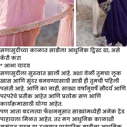
सणासुदीच्या काळात साडीला आधुनिक ट्विस्ट द्या, असे
कॅरी करा
* आभा यादव
सणासुदीला सुरुवात झाली आहे. अशा वेळी तुमचा लूक
खास आणि सुंदर बनवण्यासाठी साडी ही तुमची पहिली
पसंती आहे. आणि का नाही, साड्या वर्षानुवर्षे सौंदर्य आणि
परंपरेचे प्रतीक आहेत आणि प्रत्येक सण आणि
कार्यक्रमासाठी योग्य आहेत.
पण आता बदलत्या फॅशननुसार साड्यांमध्येही अनेक ट्रेंड
पाहायला मिळत आहेत. तर मग आधुनिक काळाशी
सुसंगत राहून या उत्सवात पारंपरिक साडीला आधुनिक