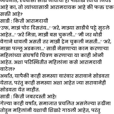
जीवनात, रचबासा साडी नावाचा हा पोशाख त्यांची निवड
आहे का, तो त्यांच्यासाठी आरामदायक आहे की फक्त एक
सक्ती आहे?
साडी : किती आरामदायी
‘उफ, माझं पोट दिसतंय…’ ‘अरे, माझ्या साडीचे पट्टे सुटले
आहेत…’ ‘अरे मित्रा, माझी बस चुकली…’ ‘मी जर थोडी
वेगाने धावली असती तर माझी ट्रेन चुकली नसती…’ ‘अरे,
माझा पल्लू अडकला…’ साडी नेसणाऱ्या काम करणाऱ्या
महिलांच्या संघर्षाचे चित्रण करणाऱ्या या काही ओळी
आहेत. अशा परिस्थितीत महिलांना कसे आरामदायी
वाटेल?
अर्थात, यापैकी काही समस्या वारंवार सरावाने सोडवता
येतात, परंतु काही समस्या अशा आहेत ज्या सरावानेही
सोडवता येत नाहीत.
साडी : किती जबरदस्ती आहे!
गेल्या काही वर्षांत, समाजात प्रचलित असलेल्या रूढींना
तोडून महिलांनी यशाची शिखरे गाठली आहेत, परंतु