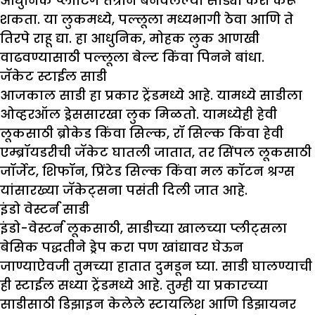
आधुनिक प्लीटिंग तंत्राने बनवलेल्या साड्या कॅरी करू
शकता. या लुकमध्ये, पल्लूला मध्यभागी ठेवा आणि ते
तिरपे राहू द्या. हा आधुनिक, मोहक लुक आणखी
वाढवण्यासाठी पल्लूला बेल्ट किंवा पिनने बांधा.
जॅकेट स्टाईल साडी
आजकाल साडी हा प्रकार ट्रेंडमध्ये आहे. यामध्ये साडीला
ओव्हरऑल ड्रेससारखा लुक मिळतो. यामध्येही हेवी
लूकसाठी ब्रोकेड किंवा सिल्क, रॉ सिल्क किंवा हेवी
एम्ब्रॉयडरीची जॅकेट घातली जातात, तर सिंपल लूकसाठी
जॉर्जेट, शिफॉन, प्रिंटेड सिल्क किंवा मल कॉटन श्रग्स
यांसारख्या जॅकेट्सना पसंती दिली जात आहे.
इंडो वेस्टर्न साडी
इंडो-वेस्टर्न लूकसाठी, साडीच्या खालच्या प्लीट्सला
बेसिक पद्धतीने ड्रेप करा पण खांद्यावर घेऊन
जाण्याऐवजी तुमच्या हातात दुमडून घ्या. साडी घालण्याची
ही स्टाईल सध्या ट्रेंडमध्ये आहे. तुम्ही या प्रकारच्या
साडीसाठी डिझाइन केलेले स्टायलिश आणि डिझायनर