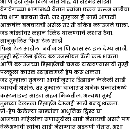
आणि ट्रेंडी लूक दिला जात आहे. या रेडिमेड साड्या
वेगवेगळ्या भागांमध्ये येतात ज्यांना एकत्र करून मांडीचा
उंच भाग बनवता येतो. जर तुम्हाला ही साडी आणखी
आकर्षक बनवायची असेल तर ती ब्रोकेड ब्लाउजने घाला.
जड मांड्यांवर लहान स्लिट घालण्याचे लक्षात ठेवा.
सानुकूलित फिश टेल साडी
फिश टेल साडीला नवीन आणि खास स्टाइल देण्यासाठी,
तुम्ही स्ट्रॅपलेस ब्रॅलेट ब्लाउजसोबत कॅरी करू शकता
आणि ब्लाउजच्या डिझाईनची चमक दाखवण्यासाठी तुम्ही
पल्लूला काउल स्टाइलमध्ये ड्रेप करू शकता.
जर तुम्हाला तुमच्या आवडीनुसार डिझाइन केलेली साडी
घ्यायची असेल, तर तुम्हाला बाजारात अनेक प्रकारांमध्ये
कस्टमाइज्ड साड्या सहज मिळतील, अन्यथा तुम्ही
तुमच्या टेलरला डिझाईन देऊनही साडी बनवू शकता.
प्री-ड्रेप केलेल्या साड्यांना आधुनिक ट्विस्ट द्या
आजच्या महिलांना सणासुदीला साडी नेसायची असते पण
वेळेअभावी त्यांना साडी नेसण्यात अडचणी येतात. अशा