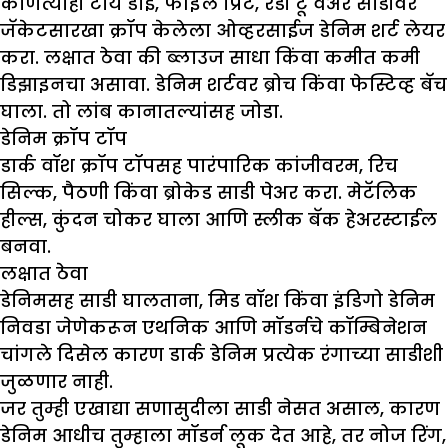
कोणत्याही टाय डाई, फॉइल प्रिंट, रेडी टू वेअर साडीवर
जॅकेटसारखा क्रॉप केलेला ओव्हरसाईज डेनिम शर्ट लेयर
करा. लक्षात ठेवा की ब्लाउज साधा किंवा कमीत कमी
डिझाइनचा असावा. डेनिम शर्टवर ब्रोच किंवा फेस्टिव्ह बॅच
घाला. तो लांब कानातल्यांसह जोडा.
डेनिम क्रॉप टॉप
डार्क वॉश क्रॉप टॉपसह पारंपारिक कांजीवरम, रिच
सिल्क, पैठणी किंवा ब्रोकेड साडी पेअर करा. मेटॅलिक
हील्स, कुंदन चोकर घाला आणि स्लीक बॅक हेअरस्टाईल
बनवा.
लक्षात ठेवा
डेनिमसह साडी घालताना, मिड वॉश किंवा इंडिगो डेनिम
निवडा जेणेकरून एथनिक आणि मॉडर्नचे कॉम्बिनेशन
चांगले दिसेल कारण डार्क डेनिम प्रत्येक रंगाच्या साडीशी
जुळणार नाही.
जर तुम्ही एखाद्या सणासुदीला साडी नेसत असाल, कारण
डेनिम आधीच तुम्हाला मॉडर्न लूक देत आहे, तर नोज रिंग,