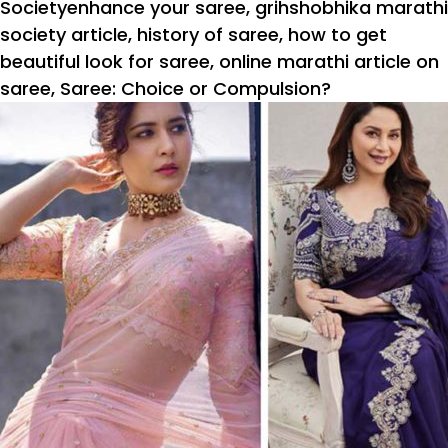
on
Tags
Society
enhance your saree
,
grihshobhika marathi
society article
,
history of saree
,
how to get
beautiful look for saree
,
online marathi article on
saree
,
Saree: Choice or Compulsion?