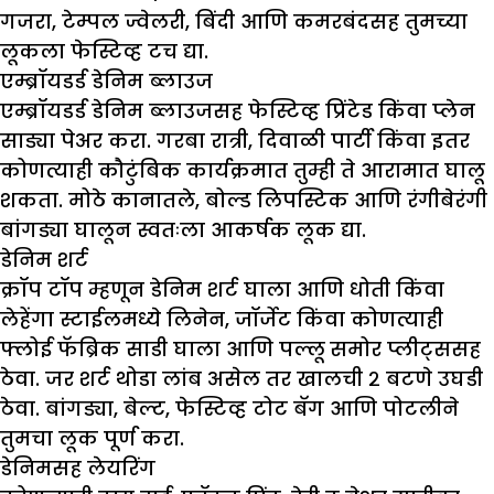
गजरा, टेम्पल ज्वेलरी, बिंदी आणि कमरबंदसह तुमच्या
लूकला फेस्टिव्ह टच द्या.
एम्ब्रॉयडर्ड डेनिम ब्लाउज
एम्ब्रॉयडर्ड डेनिम ब्लाउजसह फेस्टिव्ह प्रिंटेड किंवा प्लेन
साड्या पेअर करा. गरबा रात्री, दिवाळी पार्टी किंवा इतर
कोणत्याही कौटुंबिक कार्यक्रमात तुम्ही ते आरामात घालू
शकता. मोठे कानातले, बोल्ड लिपस्टिक आणि रंगीबेरंगी
बांगड्या घालून स्वतःला आकर्षक लूक द्या.
डेनिम शर्ट
क्रॉप टॉप म्हणून डेनिम शर्ट घाला आणि धोती किंवा
लेहेंगा स्टाईलमध्ये लिनेन, जॉर्जेट किंवा कोणत्याही
फ्लोई फॅब्रिक साडी घाला आणि पल्लू समोर प्लीट्ससह
ठेवा. जर शर्ट थोडा लांब असेल तर खालची २ बटणे उघडी
ठेवा. बांगड्या, बेल्ट, फेस्टिव्ह टोट बॅग आणि पोटलीने
तुमचा लूक पूर्ण करा.
डेनिमसह लेयरिंग