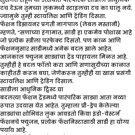
टच देऊन तुमच्या लुकमध्ये स्टाइलचा टच का घालू नये.
ज्यामुळे तुम्ही स्टायलिश आणि ट्रेंडिंग दिसता.
फॅशन डिझायनर प्रगती नागपाल (लेबल मस्तानी)
म्हणते, “सणाच्या हंगामात, साडी हा एकमेव पोशाख आहे
जो प्रत्येक स्त्रीला परफेक्ट दिसतो. पण काळ आणि
फॅशननुसार साडीमध्ये अनेक बदल झाले आहेत.
आजकाल फ्युजन साड्यांचा ट्रेंड पाहायला मिळत आहे.
तुम्हीही हे बदल फॉलो करा आणि सणासुदीच्या काळात
काहीतरी करून बघा, जेणेकरून तुम्हीही या खास प्रसंगी
स्टायलिश आणि ट्रेंडिंग दिसाल.
साडीला आधुनिक ट्विस्ट द्या
बदलत्या फॅशन ट्रेंडमध्ये पारंपरिक साड्या आता नव्या
रूपात उदयास येत आहेत. तुम्हाला प्री-ड्रेप केलेल्या
साड्यांचा शोभिवंत लुक आवडतो किंवा इंडो-वेस्टर्न
फॅशनचे फ्युजन, प्रत्येक फॅशनिस्टासाठी साडी हा योग्य
पर्याय आहे.