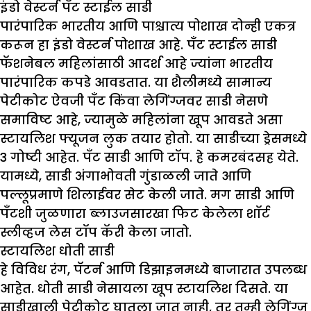
इंडो वेस्टर्न पँट स्टाईल साडी
पारंपारिक भारतीय आणि पाश्चात्य पोशाख दोन्ही एकत्र
करून हा इंडो वेस्टर्न पोशाख आहे. पँट स्टाईल साडी
फॅशनेबल महिलांसाठी आदर्श आहे ज्यांना भारतीय
पारंपारिक कपडे आवडतात. या शैलीमध्ये सामान्य
पेटीकोट ऐवजी पँट किंवा लेगिंग्जवर साडी नेसणे
समाविष्ट आहे, ज्यामुळे महिलांना खूप आवडते असा
स्टायलिश फ्यूजन लुक तयार होतो. या साडीच्या ड्रेसमध्ये
3 गोष्टी आहेत. पँट साडी आणि टॉप. हे कमरबंदसह येते.
यामध्ये, साडी अंगाभोवती गुंडाळली जाते आणि
पल्लूप्रमाणे शिलाईवर सेट केली जाते. मग साडी आणि
पँटशी जुळणारा ब्लाउजसारखा फिट केलेला शॉर्ट
स्लीव्हज लेस टॉप कॅरी केला जातो.
स्टायलिश धोती साडी
हे विविध रंग, पॅटर्न आणि डिझाइनमध्ये बाजारात उपलब्ध
आहेत. धोती साडी नेसायला खूप स्टायलिश दिसते. या
साडीखाली पेटीकोट घातला जात नाही, तर तुम्ही लेगिंग्ज