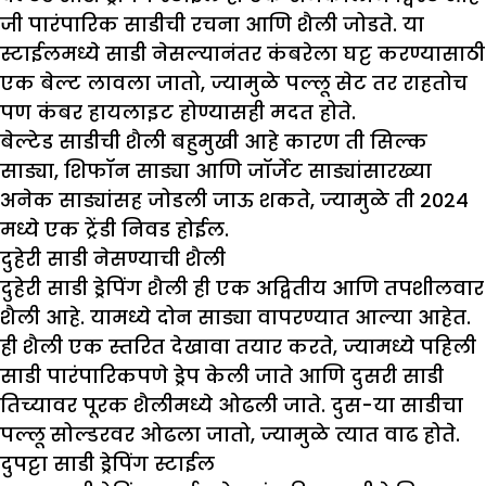
जी पारंपारिक साडीची रचना आणि शैली जोडते. या
स्टाईलमध्ये साडी नेसल्यानंतर कंबरेला घट्ट करण्यासाठी
एक बेल्ट लावला जातो, ज्यामुळे पल्लू सेट तर राहतोच
पण कंबर हायलाइट होण्यासही मदत होते.
बेल्टेड साडीची शैली बहुमुखी आहे कारण ती सिल्क
साड्या, शिफॉन साड्या आणि जॉर्जेट साड्यांसारख्या
अनेक साड्यांसह जोडली जाऊ शकते, ज्यामुळे ती 2024
मध्ये एक ट्रेंडी निवड होईल.
दुहेरी साडी नेसण्याची शैली
दुहेरी साडी ड्रेपिंग शैली ही एक अद्वितीय आणि तपशीलवार
शैली आहे. यामध्ये दोन साड्या वापरण्यात आल्या आहेत.
ही शैली एक स्तरित देखावा तयार करते, ज्यामध्ये पहिली
साडी पारंपारिकपणे ड्रेप केली जाते आणि दुसरी साडी
तिच्यावर पूरक शैलीमध्ये ओढली जाते. दुस-या साडीचा
पल्लू सोल्डरवर ओढला जातो, ज्यामुळे त्यात वाढ होते.
दुपट्टा साडी ड्रेपिंग स्टाईल