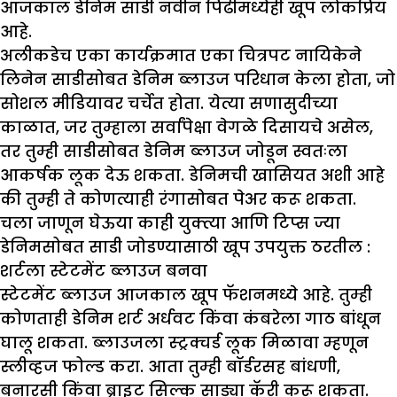
आजकाल डेनिम साडी नवीन पिढीमध्येही खूप लोकप्रिय
आहे.
अलीकडेच एका कार्यक्रमात एका चित्रपट नायिकेने
लिनेन साडीसोबत डेनिम ब्लाउज परिधान केला होता, जो
सोशल मीडियावर चर्चेत होता. येत्या सणासुदीच्या
काळात, जर तुम्हाला सर्वांपेक्षा वेगळे दिसायचे असेल,
तर तुम्ही साडीसोबत डेनिम ब्लाउज जोडून स्वतःला
आकर्षक लूक देऊ शकता. डेनिमची खासियत अशी आहे
की तुम्ही ते कोणत्याही रंगासोबत पेअर करू शकता.
चला जाणून घेऊया काही युक्त्या आणि टिप्स ज्या
डेनिमसोबत साडी जोडण्यासाठी खूप उपयुक्त ठरतील :
शर्टला स्टेटमेंट ब्लाउज बनवा
स्टेटमेंट ब्लाउज आजकाल खूप फॅशनमध्ये आहे. तुम्ही
कोणताही डेनिम शर्ट अर्धवट किंवा कंबरेला गाठ बांधून
घालू शकता. ब्लाउजला स्ट्रक्चर्ड लूक मिळावा म्हणून
स्लीव्हज फोल्ड करा. आता तुम्ही बॉर्डरसह बांधणी,
बनारसी किंवा ब्राइट सिल्क साड्या कॅरी करू शकता.