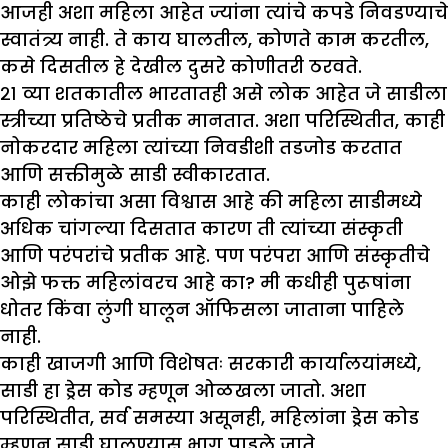
आजही अशा महिला आहेत ज्यांना त्यांचे कपडे निवडण्याचे
स्वातंत्र्य नाही. ते काय घालतील, कोणते काम करतील,
कसे दिसतील हे देखील दुसरे कोणीतरी ठरवते.
२१ व्या शतकातील भारतातही असे लोक आहेत जे साडीला
स्त्रीच्या प्रतिष्ठेचे प्रतीक मानतात. अशा परिस्थितीत, काही
नोकरदार महिला त्यांच्या निवडीशी तडजोड करतात
आणि सक्तीमुळे साडी स्वीकारतात.
काही लोकांचा असा विश्वास आहे की महिला साडीमध्ये
अधिक चांगल्या दिसतात कारण ती त्यांच्या संस्कृती
आणि परंपरांचे प्रतीक आहे. पण परंपरा आणि संस्कृतीचे
ओझे फक्त महिलांवरच आहे का? मी कधीही पुरूषांना
धोतर किंवा लुंगी घालून ऑफिसला जाताना पाहिले
नाही.
काही खाजगी आणि विशेषतः सरकारी कार्यालयांमध्ये,
साडी हा ड्रेस कोड म्हणून ओळखला जातो. अशा
परिस्थितीत, सर्व समस्या असूनही, महिलांना ड्रेस कोड
म्हणून साडी घालण्यास भाग पाडले जाते.