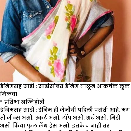
डेनिमसह साडी : साडीसोबत डेनिम घालून आकर्षक लूक
मिळवा
*
प्रतिभा अग्निहोत्री
डेनिमसह साडी :
डेनिम ही जेंजीची पहिली पसंती आहे, मग
ती जीन्स असो, स्कर्ट असो, टॉप असो, शर्ट असो, मिडी
असो किंवा फुल लेंथ ड्रेस असो. इतकेच नाही तर