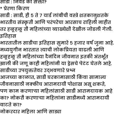
साडी : निवड की सक्ती?
*
प्रेरणा किरण
साडी :
साडी, ही ५ ते ७ यार्ड लांबीची वस्त्रे शतकानुशतके
भारतीय संस्कृती आणि परंपरेचा आरसाच राहिली नाहीत
तर हळूहळू ती महिलांच्या व्याख्येशी देखील जोडली गेली.
इतिहास
भारतातील साडीचा इतिहास सुमारे ५ हजार वर्ष जुना आहे.
मध्ययुगीन भारतात त्याची लोकप्रियता वाढली आणि
हळूहळू ती महिलांच्या दैनंदिन जीवनात इतकी अंतर्भूत
झाली की जणू काही महिलांनी या ड्रेसचे पेटंट घेतले आहे.
साडीच्या उपयुक्ततेवर उद्भवणारे प्रश्न
आजच्या काळात, साडी घरकामासाठी किंवा सामान्य
जीवनासाठी नक्कीच आरामदायी पोशाख असू शकते,
पण काम करणाऱ्या महिलांसाठी साडी आरामदायक आहे
का? नोकरी करणाऱ्या महिलांना साडीमध्ये आरामदायी
वाटते का?
नोकरदार महिला आणि साड्या