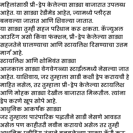
महिलांसाठी प्री-ड्रेप केलेल्या साड्या बाजारात उपलब्ध
आहेत. या साड्या रेडीमेड आहेत, ज्यामध्ये प्लीट्स
बनवल्या जातात आणि शिवल्या जातात.
या साड्या तुम्ही सहज परिधान करू शकता. कॅज्युअल
आउटिंग असो किंवा फंक्शन, प्री-ड्रेप केलेल्या साड्या
सहजतेने घालण्याचा आणि स्टायलिश दिसण्याचा उत्तम
मार्ग आहे.
स्टायलिश आणि शोभिवंत साड्या
आजकाल साड्या वेगवेगळ्या स्टाईलमध्ये नेसल्या जात
आहेत. याशिवाय, जर तुम्हाला साडी कशी ड्रेप करायची हे
माहित नसेल, तर तुम्हाला प्री-ड्रेप केलेल्या स्टायलिश
आणि मोहक साड्या देखील बाजारात मिळतील. त्यांना
ड्रेप करणे खूप सोपे आहे.
आधुनिक आकर्षक साड्या
जर तुम्हाला पारंपारिक पद्धतीने साडी नेसणे आवडत
असेल पण काहीतरी नवीन करायचे असेल तर तुम्ही