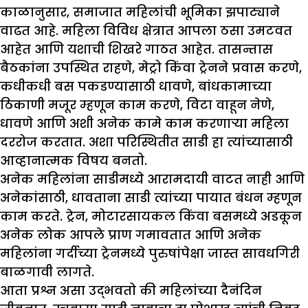
काळानुसार, समाजात महिलांची भूमिका झपाट्याने
वाढत आहे. महिला विविध क्षेत्रात आपला ठसा उमटवत
आहेत आणि यशाची शिखरे गाठत आहेत. तासन्तास
बैठकांना उपस्थित राहणे, मेट्रो किंवा ट्रेनने प्रवास करणे,
कधीकधी बस पकडण्यासाठी धावणे, बांधकामाच्या
ठिकाणी मजूर म्हणून काम करणे, विटा वाहून नेणे,
धावणे आणि अशी अनेक कामे काम करणाऱ्या महिला
दररोज करतात. अशा परिस्थितीत साडी हा त्यांच्यासाठी
आव्हानात्मक विषय बनतो.
अनेक महिलांना साडीमध्ये आरामदायी वाटत नाही आणि
अनेकांसाठी, धावताना साडी त्यांच्या पायात बंधन म्हणून
काम करते. ट्रेन, मोटारसायकल किंवा बसमध्ये अडकून
अनेक लोक आपले प्राण गमावतात आणि अनेक
महिलांना गर्दीच्या ट्रेनमध्ये पुरुषांपेक्षा जास्त सावधगिरी
बाळगावी लागते.
आता प्रश्न असा उद्भवतो की महिलांच्या दैनंदिन