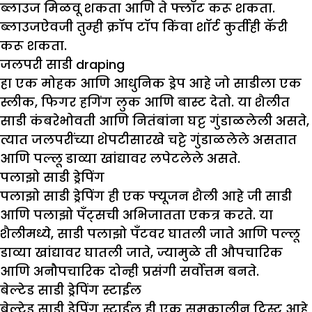
ब्लाउज मिळवू शकता आणि ते फ्लाँट करू शकता.
ब्लाउजऐवजी तुम्ही क्रॉप टॉप किंवा शॉर्ट कुर्तीही कॅरी
करू शकता.
जलपरी साडी
draping
हा एक मोहक आणि आधुनिक ड्रेप आहे जो साडीला एक
स्लीक, फिगर हगिंग लुक आणि बास्ट देतो. या शैलीत
साडी कंबरेभोवती आणि नितंबांना घट्ट गुंडाळलेली असते,
त्यात जलपरींच्या शेपटीसारखे चट्टे गुंडाळलेले असतात
आणि पल्लू डाव्या खांद्यावर लपेटलेले असते.
पलाझो साडी ड्रेपिंग
पलाझो साडी ड्रेपिंग ही एक फ्यूजन शैली आहे जी साडी
आणि पलाझो पँट्सची अभिजातता एकत्र करते. या
शैलीमध्ये, साडी पलाझो पँटवर घातली जाते आणि पल्लू
डाव्या खांद्यावर घातली जाते, ज्यामुळे ती औपचारिक
आणि अनौपचारिक दोन्ही प्रसंगी सर्वोत्तम बनते.
बेल्टेड साडी ड्रेपिंग स्टाईल
बेल्टेड साडी ड्रेपिंग स्टाईल ही एक समकालीन ट्विस्ट आहे