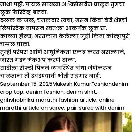
माथा पट्टी, पायल सारख्या अॅक्सेसरीज घालून तुमचा
लूक फेस्टिव्ह बनवा.
ठळक काजळ, चमकदार त्वचा, मरून किंवा बेरी शेडची
लिपस्टिक वापरून स्वतःला आकर्षक लूक द्या.
काळ्या हील्स, भरतकाम केलेल्या जुट्टी किंवा कोल्हापुरी
चप्पल घाला.
तुम्ही परंपरा आणि आधुनिकता एकत्र करत असल्याने,
जास्त गडद मेकअप करणे टाळा.
साडीला सेफ्टी पिनने व्यवस्थित बांधा जेणेकरून
चालताना ती उघडण्याची भीती राहणार नाही.
Posted
Author
Categories
Tags
September 15, 2025
Mukesh Kumar
Fashion
denim
on
crop top
,
denim fashion
,
denim shirt
,
grihshobhika marathi fashion article
,
online
marathi article on saree
,
pair saree with denim