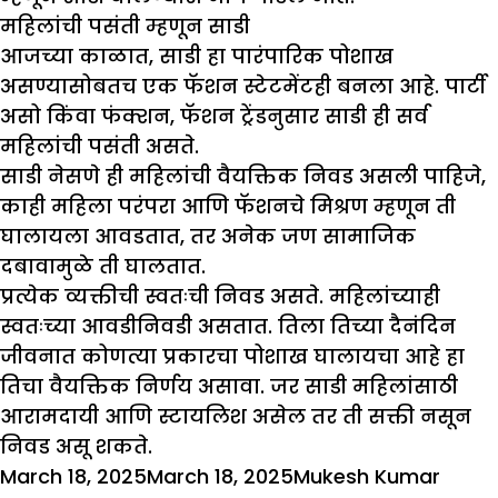
महिलांची पसंती म्हणून साडी
आजच्या काळात, साडी हा पारंपारिक पोशाख
असण्यासोबतच एक फॅशन स्टेटमेंटही बनला आहे. पार्टी
असो किंवा फंक्शन, फॅशन ट्रेंडनुसार साडी ही सर्व
महिलांची पसंती असते.
साडी नेसणे ही महिलांची वैयक्तिक निवड असली पाहिजे,
काही महिला परंपरा आणि फॅशनचे मिश्रण म्हणून ती
घालायला आवडतात, तर अनेक जण सामाजिक
दबावामुळे ती घालतात.
प्रत्येक व्यक्तीची स्वतःची निवड असते. महिलांच्याही
स्वतःच्या आवडीनिवडी असतात. तिला तिच्या दैनंदिन
जीवनात कोणत्या प्रकारचा पोशाख घालायचा आहे हा
तिचा वैयक्तिक निर्णय असावा. जर साडी महिलांसाठी
आरामदायी आणि स्टायलिश असेल तर ती सक्ती नसून
निवड असू शकते.
Posted
Author
Categ
March 18, 2025
March 18, 2025
Mukesh Kumar