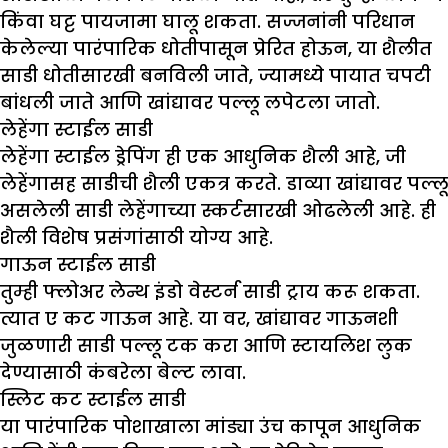
किंवा घट्ट पायजामा घालू शकता. सज्जनांनी परिधान
केलेल्या पारंपारिक धोतीपासून प्रेरित होऊन, या शैलीत
साडी धोतीसारखी बनविली जाते, ज्यामध्ये पायात चपटी
बांधली जाते आणि खांद्यावर पल्लू लपेटला जातो.
लेहेंगा स्टाईल साडी
लेहेंगा स्टाईल ड्रेपिंग ही एक आधुनिक शैली आहे, जी
लेहेंगासह साडीची शैली एकत्र करते. डाव्या खांद्यावर पल्लू
असलेली साडी लेहेंगाच्या स्कर्टसारखी ओढलेली आहे. ही
शैली विशेष प्रसंगांसाठी योग्य आहे.
गाऊन स्टाईल साडी
तुम्ही फ्लोअर लेन्थ इंडो वेस्टर्न साडी ट्राय करू शकता.
त्यात ए कट गाऊन आहे. या वर, खांद्यावर गाऊनशी
जुळणारी साडी पल्लू टक करा आणि स्टायलिश लुक
देण्यासाठी कंबरेला बेल्ट लावा.
स्लिट कट स्टाईल साडी
या पारंपारिक पोशाखाला मांड्या उंच कापून आधुनिक