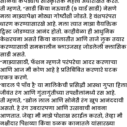
साळवी कपड्यांचे सांस्कृतिक महत्त्व अधोरेखित करते.
ती म्हणते, “साडी किंवा नऊवारी (9 यार्ड साडी) नेसणे
मला माझ्यापेक्षा मोठ्या गोष्टीशी जोडते. हे वंशपरंपरा
धारण करण्यासारखे आहे. मला त्यात माझा वैयक्तिक
ट्विस्ट जोडण्यात आनंद होतो. काहीवेळा ही आधुनिक
केशरचना असते किंवा कालातीत आणि ताजे लुक तयार
करण्यासाठी समकालीन ब्लाउजसह जोडलेली क्लासिक
साडी असते.
“माझ्यासाठी, फॅशन म्हणजे परंपरेचा आदर करणाऱ्या
आणि आज मी कोण आहे हे प्रतिबिंबित करणारे घटक
एकत्र करणे.
‘बादल पे पाँव है’ या मालिकेची प्रसिद्धी आस्था गुप्ता हिला
जीवंत रंग आणि गुंतागुंतीच्या तपशीलांमध्ये रस आहे.
ती म्हणते, “खोल लाल आणि सोनेरी रंग खूप आनंददायी
असतो. हे रंग उबदारपणा आणि उत्सवाची भावना
आणतात. जेव्हा मी माझे पोशाख स्टाईल करतो, तेव्हा मी
नक्षीदार पिशव्या किंवा ठळक कानातले यांसारख्या