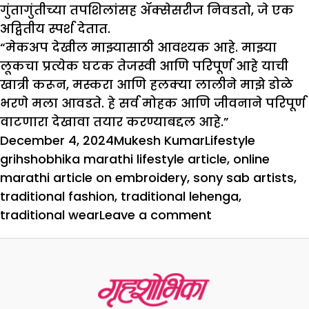
गुंतागुंतीच्या तपशिलांसह ॲक्सेसरीज निवडतो, जे एक
अद्वितीय स्पर्श देतात.
“मेकअप देखील माझ्यासाठी आवश्यक आहे. माझ्या
लूकचा प्रत्येक घटक तेजस्वी आणि परिपूर्ण आहे याची
खात्री करून, मस्करा आणि हलक्या लालीने माझे डोळे
भरणे मला आवडते. हे सर्व मोहक आणि जीवनाने परिपूर्ण
वाटणारा देखावा तयार करण्याबद्दल आहे.”
Posted
Author
Categories
Tags
December 4, 2024
Mukesh Kumar
Lifestyle
on
grihshobhika marathi lifestyle article
,
online
marathi article on embroidery
,
sony sab artists
,
traditional fashion
,
traditional lehenga
,
on
traditional wear
Leave a comment
पारंपारिक
लेहेंग्याला
आधुनिक
ट्विस्ट
द्या,