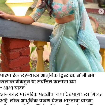
पारंपारिक लेहेंग्याला आधुनिक ट्विस्ट द्या, सोनी सब
कलाकारांकडून या सर्वोत्तम कल्पना घ्या
*
आभा यादव
आजकाल पारंपरिक पद्धतीचा नवा ट्रेंड पाहायला मिळत
आहे. लोक आधुनिक वळण घेऊन भारताचा वारसा