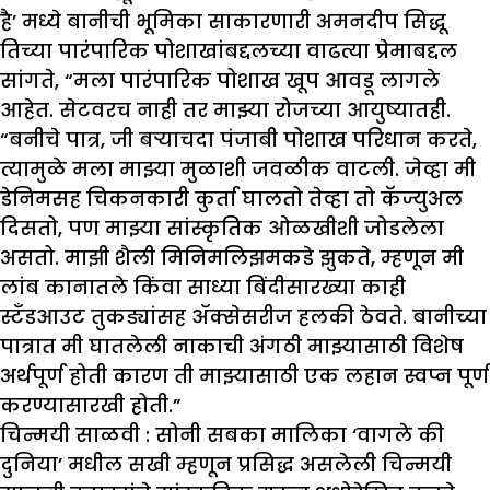
है’ मध्ये बानीची भूमिका साकारणारी अमनदीप सिद्धू
तिच्या पारंपारिक पोशाखांबद्दलच्या वाढत्या प्रेमाबद्दल
सांगते, “मला पारंपारिक पोशाख खूप आवडू लागले
आहेत. सेटवरच नाही तर माझ्या रोजच्या आयुष्यातही.
“बनीचे पात्र, जी बऱ्याचदा पंजाबी पोशाख परिधान करते,
त्यामुळे मला माझ्या मुळाशी जवळीक वाटली. जेव्हा मी
डेनिमसह चिकनकारी कुर्ता घालतो तेव्हा तो कॅज्युअल
दिसतो, पण माझ्या सांस्कृतिक ओळखीशी जोडलेला
असतो. माझी शैली मिनिमलिझमकडे झुकते, म्हणून मी
लांब कानातले किंवा साध्या बिंदीसारख्या काही
स्टँडआउट तुकड्यांसह ॲक्सेसरीज हलकी ठेवते. बानीच्या
पात्रात मी घातलेली नाकाची अंगठी माझ्यासाठी विशेष
अर्थपूर्ण होती कारण ती माझ्यासाठी एक लहान स्वप्न पूर्ण
करण्यासारखी होती.”
चिन्मयी साळवी :
सोनी सबका मालिका ‘वागले की
दुनिया’ मधील सखी म्हणून प्रसिद्ध असलेली चिन्मयी