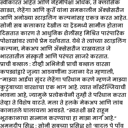
स्वीकारत आहेत आणि नेहमीपेक्षा अधिक, ते क्लासिक
साड्या, लेहेंगा आणि कुर्ते यांना समकालीन ॲक्सेसरीज
आणि अनोख्या स्टाइलिंग कल्पनांसह एकत्र करत आहेत.
सोनी सब कलाकार देखील या ट्रेंडमध्ये सामील होताना
दिसतात कारण ते आधुनिक शैलींसह मिश्रित पारंपारिक
पोशाखांवर त्यांचे प्रेम दर्शवतात. येथे ते त्यांच्या स्टाइलिंग
कल्पना, मेकअप आणि ॲक्सेसरीज दाखवतात जे
भारतातील संस्कृती आणि परंपरा साजरे करतात.
प्राची बन्सल :
टीव्ही अभिनेत्री प्राची बन्सल वारसा
कपड्यांद्वारे जुन्या आठवणींना उजाळा देत म्हणाली,
“माझ्या आईचा सुंदर लेहेंगा परिधान करणे म्हणजे माझ्या
कुटुंबाच्या वारशाचा एक भाग आहे. त्यात नॉस्टॅल्जियाची
भावना आहे, ज्यामुळे प्रत्येकवेळी तुम्ही ते परिधान करता
तेव्हा ते विशेष वाटते. मला ते हलके मेकअप आणि लांब
कानातले घालायला आवडते. “स्वतःशी खरे राहून
भूतकाळाचा सन्मान करण्याचा हा माझा मार्ग आहे.”
अमनदीप सिद्धू :
सोनी सबच्या प्रसिद्ध शो ‘बादल पे पाँव