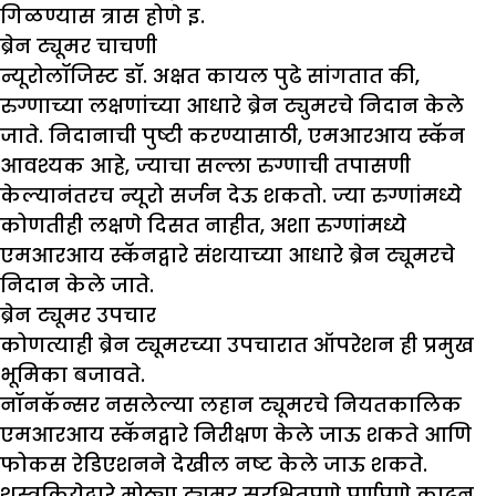
गिळण्यास त्रास होणे इ.
ब्रेन ट्यूमर चाचणी
न्यूरोलॉजिस्ट डॉ. अक्षत कायल पुढे सांगतात की,
रुग्णाच्या लक्षणांच्या आधारे ब्रेन ट्युमरचे निदान केले
जाते. निदानाची पुष्टी करण्यासाठी, एमआरआय स्कॅन
आवश्यक आहे, ज्याचा सल्ला रुग्णाची तपासणी
केल्यानंतरच न्यूरो सर्जन देऊ शकतो. ज्या रुग्णांमध्ये
कोणतीही लक्षणे दिसत नाहीत, अशा रुग्णांमध्ये
एमआरआय स्कॅनद्वारे संशयाच्या आधारे ब्रेन ट्यूमरचे
निदान केले जाते.
ब्रेन ट्यूमर उपचार
कोणत्याही ब्रेन ट्यूमरच्या उपचारात ऑपरेशन ही प्रमुख
भूमिका बजावते.
नॉनकॅन्सर नसलेल्या लहान ट्यूमरचे नियतकालिक
एमआरआय स्कॅनद्वारे निरीक्षण केले जाऊ शकते आणि
फोकस रेडिएशनने देखील नष्ट केले जाऊ शकते.
शस्त्रक्रियेद्वारे मोठ्या ट्यूमर सुरक्षितपणे पूर्णपणे काढून