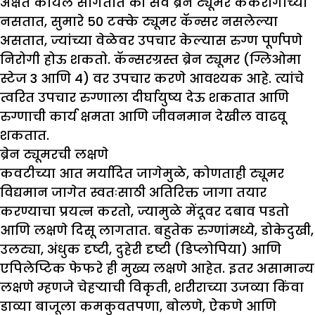
अक्षत कायल सांगतात की सर्व ब्रेन ट्यूमर कर्करोगाच्या
नसतात, सुमारे 50 टक्के ट्यूमर कॅन्सर नसलेल्या
असतात, ज्यांच्या वेळेवर उपचार केल्यास रुग्ण पूर्णपणे
निरोगी होऊ शकतो. कॅन्सरग्रस्त ब्रेन ट्यूमर (ग्लिओमा
स्टेज 3 आणि 4) वर उपचार करणे आवश्यक आहे. त्यांचे
त्वरित उपचार रुग्णाला दीर्घायुष्य देऊ शकतात आणि
रुग्णाची कार्य क्षमता आणि जीवनमान देखील वाढवू
शकतात.
ब्रेन ट्यूमरची लक्षणे
कवटीच्या आत मर्यादित जागेमुळे, कोणताही ट्यूमर
विद्यमान जागेत स्वतःसाठी अतिरिक्त जागा तयार
करण्याचा प्रयत्न करतो, ज्यामुळे मेंदूवर दबाव पडतो
आणि लक्षणे दिसू लागतात. बहुतेक रुग्णांमध्ये, डोकेदुखी,
उलट्या, अंधुक दृष्टी, दुहेरी दृष्टी (डिप्लोपिया) आणि
एपिलेप्टिक फेफरे ही मुख्य लक्षणे आहेत. इतर असामान्य
लक्षणे म्हणजे चेहऱ्याची विकृती, शरीराच्या उजव्या किंवा
डाव्या बाजूला कमकुवतपणा, बोलणे, ऐकणे आणि