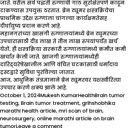
जाते. वरील सर्व पद्धती रुग्णाची गाठ सुरक्षितपणे काढून
टाकण्यास उपयुक्त ठरतात. ब्रेन ट्यूमर शस्त्रक्रियेचा
प्राथमिक उद्देश रुग्णाला चांगल्या कार्यक्षमतेसह
दीर्घायुष्य प्रदान करणे आहे.
महानगरांच्या खासगी रुग्णालयांमध्ये ब्रेन ट्युमरच्या
उपचारासाठी दीड लाख ते तीन लाख रुपयांपर्यंत खर्च
येतो. ही शस्त्रक्रिया सरकारी रुग्णालयांमध्ये कमीत कमी
खर्चात केली जाते. खाजगी रुग्णालयांमध्येही
दारिद्र्यरेषेखालील आणि वंचित घटकांसाठी धर्मादाय
ट्रस्टद्वारे सुविधा पुरविल्या जातात.
आज, आधुनिक तंत्रज्ञानाने ब्रेन ट्यूमरवर यशस्वीरित्या
उपचार करणे शक्य झाले आहे.
Posted
Author
Categories
Tags
October 1, 2024
Mukesh Kumar
Health
Brain tumor
on
testing
,
Brain tumor treatment
,
grihshobhika
marathi health article
,
mri scan of brain
,
neurosurgery
,
online marathi article on brain
on
tumor
Leave a comment