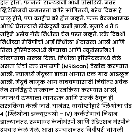
होत होता. फॅमिली डॉक्टरांनी आधी ऍसिडिटी, नंतर
व्हिटॅमिनची कमतरता वगैरे सांगितली, बरेच दिवस हे
चालू होते, पण काहीच बरे होत नव्हते, फक्त वेदनाशामक
औषधे घेतल्याने डोकेदुखी कमी झाली, सुमारे ४ ते ५
महिने असेच गेले निधीला चैन पडत नव्हते. एके दिवशी
निधीच्या मैत्रिणीची आई निधीला भेटायला आली आणि
तिला हॉस्पिटलमध्ये नेण्याचा आणि न्यूरोसर्जनशी
बोलण्याचा सल्ला दिला. निधीला हॉस्पिटलमध्ये नेले
असता तिची रक्त तपासणी (MRIScan) देखील करण्यात
आली, ज्यामध्ये मेंदूच्या डाव्या भागात एक गाठ आढळून
आली. मेंदूचे नाजूक भाग वाचवण्यासाठी निधीवर अवेक
ब्रेन सर्जरीद्वारे तात्काळ शस्त्रक्रिया करण्यात आली,
ज्यामध्ये रुग्णाला जागरुक आणि सतर्क ठेवून ही
शस्त्रक्रिया केली जाते. यानंतर, बायोप्सीद्वारे ग्लिओमा ग्रेड
4 (ग्लिओमा डब्ल्यूएचओ – IV) कर्करोगाचे निदान
झाल्यानंतर, रुग्णावर केमोथेरपी आणि रेडिएशन थेरपीने
उपचार केले गेले. आता उपचारानंतर निधीपुरी चांगली