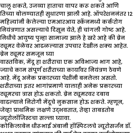
चालू शकते, उजव्या हाताचा वापर करू शकते आणि
तिच्या बोलण्यातही सुधारणा झाली आहे. ऑपरेशननंतर 12
महिन्यांनी केलेल्या एमआरआय स्कॅनमध्ये कर्करोग
नियंत्रणात असल्याचे दिसून येते, ही चांगली गोष्ट आहे.
निधीचे आयुष्य पुन्हा सामान्य झाले हे खरे आहे की ब्रेन
ट्यूमर वेळेवर आढळल्यास उपचार देखील शक्य आहेत.
ब्रेन ट्यूमर समजून घ्या
वास्तविक, मेंदू हा शरीराचा एक अविभाज्य भाग आहे,
ज्याचे काम संपूर्ण शरीराच्या कार्यांवर नियंत्रण ठेवणे
आहे. मेंदू अनेक प्रकारच्या पेशींनी बनलेला असतो.
शरीराच्या इतर भागांप्रमाणे यालाही अनेक प्रकारच्या
ट्यूमरचा त्रास होऊ शकतो. ब्रेन ट्यूमरवर दबाव
वाढल्याने निरोगी मेंदूचे नुकसान होऊ शकते. म्हणून,
जेव्हा प्राथमिक लक्षणे उद्भवतात, तेव्हा ताबडतोब
न्यूरोलॉजिस्टचा सल्ला घ्यावा.
कोकिलाबेन धीरूभाई अंबानी हॉस्पिटलचे न्यूरोसर्जन डॉ.