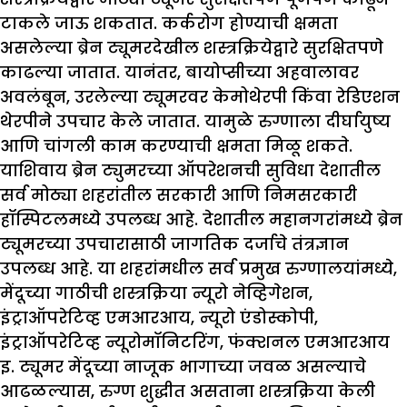
टाकले जाऊ शकतात. कर्करोग होण्याची क्षमता
असलेल्या ब्रेन ट्यूमरदेखील शस्त्रक्रियेद्वारे सुरक्षितपणे
काढल्या जातात. यानंतर, बायोप्सीच्या अहवालावर
अवलंबून, उरलेल्या ट्यूमरवर केमोथेरपी किंवा रेडिएशन
थेरपीने उपचार केले जातात. यामुळे रुग्णाला दीर्घायुष्य
आणि चांगली काम करण्याची क्षमता मिळू शकते.
याशिवाय ब्रेन ट्युमरच्या ऑपरेशनची सुविधा देशातील
सर्व मोठ्या शहरांतील सरकारी आणि निमसरकारी
हॉस्पिटलमध्ये उपलब्ध आहे. देशातील महानगरांमध्ये ब्रेन
ट्यूमरच्या उपचारासाठी जागतिक दर्जाचे तंत्रज्ञान
उपलब्ध आहे. या शहरांमधील सर्व प्रमुख रुग्णालयांमध्ये,
मेंदूच्या गाठीची शस्त्रक्रिया न्यूरो नेव्हिगेशन,
इंट्राऑपरेटिव्ह एमआरआय, न्यूरो एंडोस्कोपी,
इंट्राऑपरेटिव्ह न्यूरोमॉनिटरिंग, फंक्शनल एमआरआय
इ. ट्यूमर मेंदूच्या नाजूक भागाच्या जवळ असल्याचे
आढळल्यास, रुग्ण शुद्धीत असताना शस्त्रक्रिया केली