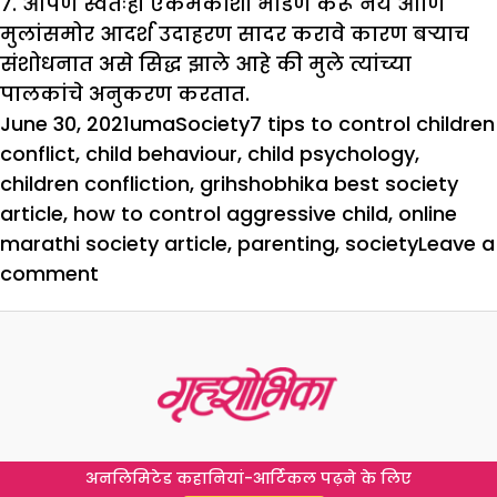
7. आपण स्वतःही एकमेकांशी भांडण करू नये आणि
मुलांसमोर आदर्श उदाहरण सादर करावे कारण बर्‍याच
संशोधनात असे सिद्ध झाले आहे की मुले त्यांच्या
पालकांचे अनुकरण करतात.
Posted
Author
Categories
Tags
June 30, 2021
uma
Society
7 tips to control children
on
conflict
,
child behaviour
,
child psychology
,
children confliction
,
grihshobhika best society
article
,
how to control aggressive child
,
online
marathi society article
,
parenting
,
society
Leave a
on
comment
मुलांचे
आपापसांतील
संघर्ष
नियंत्रित
करण्यासाठी
7
अनलिमिटेड कहानियां-आर्टिकल पढ़ने के लिए
टिप्स