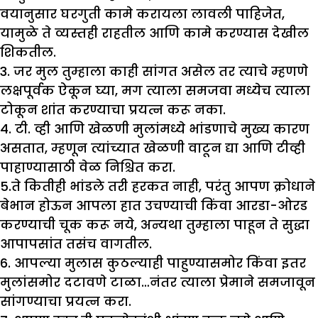
वयानुसार घरगुती कामे करायला लावली पाहिजेत,
यामुळे ते व्यस्तही राहतील आणि कामे करण्यास देखील
शिकतील.
3. जर मुल तुम्हाला काही सांगत असेल तर त्याचे म्हणणे
लक्षपूर्वक ऐकून घ्या, मग त्याला समजवा मध्येच त्याला
टोकून शांत करण्याचा प्रयत्न करू नका.
4. टी. व्ही आणि खेळणी मुलांमध्ये भांडणाचे मुख्य कारण
असतात, म्हणून त्यांच्यात खेळणी वाटून द्या आणि टीव्ही
पाहाण्यासाठी वेळ निश्चित करा.
5.ते कितीही भांडले तरी हरकत नाही, परंतु आपण क्रोधाने
बेभान होऊन आपला हात उचण्याची किंवा आरडा-ओरड
करण्याची चूक करू नये, अन्यथा तुम्हाला पाहून ते सुद्धा
आपापसांत तसंच वागतील.
6. आपल्या मुलास कुठल्याही पाहुण्यासमोर किंवा इतर
मुलांसमोर दटावणे टाळा…नंतर त्याला प्रेमाने समजावून
सांगण्याचा प्रयत्न करा.