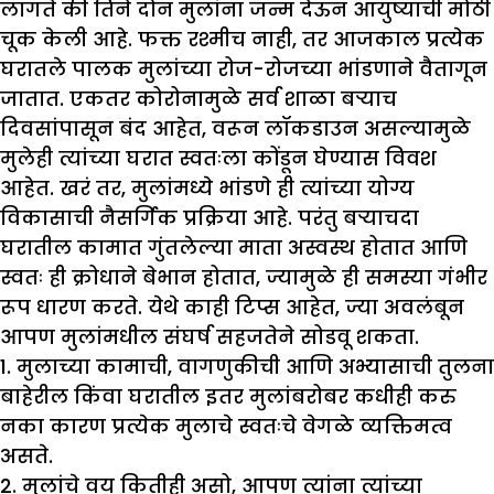
लागते की तिने दोन मुलांना जन्म देऊन आयुष्याची मोठी
चूक केली आहे. फक्त रश्मीच नाही, तर आजकाल प्रत्येक
घरातले पालक मुलांच्या रोज-रोजच्या भांडणाने वैतागून
जातात. एकतर कोरोनामुळे सर्व शाळा बर्‍याच
दिवसांपासून बंद आहेत, वरून लॉकडाउन असल्यामुळे
मुलेही त्यांच्या घरात स्वतःला कोंडून घेण्यास विवश
आहेत. खरं तर, मुलांमध्ये भांडणे ही त्यांच्या योग्य
विकासाची नैसर्गिक प्रक्रिया आहे. परंतु बर्‍याचदा
घरातील कामात गुंतलेल्या माता अस्वस्थ होतात आणि
स्वतः ही क्रोधाने बेभान होतात, ज्यामुळे ही समस्या गंभीर
रूप धारण करते. येथे काही टिप्स आहेत, ज्या अवलंबून
आपण मुलांमधील संघर्ष सहजतेने सोडवू शकता.
1. मुलाच्या कामाची, वागणुकीची आणि अभ्यासाची तुलना
बाहेरील किंवा घरातील इतर मुलांबरोबर कधीही करु
नका कारण प्रत्येक मुलाचे स्वतःचे वेगळे व्यक्तिमत्व
असते.
2. मुलांचे वय कितीही असो, आपण त्यांना त्यांच्या