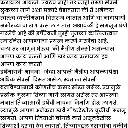
करायला आवडते. एवढेच नाही तर काही तरुण सेक्सी
लुकच्या मागे अशा प्रकारे वेडावतात की ते अनेकदा
स्वत:च व्यक्तीमत्वच विसरून जातात आणि या नादापायी
समोरच्याचा राग करू लागतात. अशावेळी हे समजून घेणे
गरजेचे आहे की इर्षेऐवजी तुम्ही तुमच्या व्यक्तिमत्त्वात
स्मार्टनेस आणण्याचा प्रयत्न करणे गरजेचा आहे.
चला तर जाणून घेऊया की मैत्रीण सेक्सी असल्यास
आपण काय करतो आणि खरं काय करायला हवं :
आपण काय करतो
इर्षेमागची भावना :
जेव्हा आपली मैत्रीण आपल्यापेक्षा
अधिक सेक्सी दिसत असेल, स्वत:ला सेक्सी
बनविण्यासाठी कोणतीच कसर सोडत नसेल, ज्यामुळे
प्रत्येक मुलगा तिच्या मागे लागत असेल तर आपल्या
मनात तिच्यासाठी इर्षेची भावना निर्माण होऊ लागते.
ज्यामुळे आपण अनेकदा खरी गोष्टदेखील चुकीची समजू
लागतो. आपण तिच्याशी चांगलं नातं असूनदेखील
तिच्याशी दुरावा ठेवू लागतो, तिच्याबद्दल दुसऱ्यांना चुकीचं