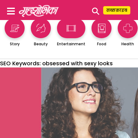
⚲
सब्सक्राइब
Story
Beauty
Entertainment
Food
Health
SEO Keywords:
obsessed with sexy looks