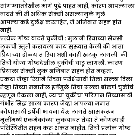
सांगण्यातदेखील मागे पुढे पाहत नाही, कारण आपल्याला
वाटतं की ती अधिक सेक्सी असल्यामुळे मुलं
आपल्याकडे दुर्लक्ष करताहेत, जे अजिबात सहन होत
नाही.
प्रत्येक गोष्ट वाटते चुकीची :
मुलांनी रियाच्या सेक्सी
लुकची स्तुती करायला काय सुरुवात केली की आता
प्रियाच्या डोळयात रिया अशी काही खटकू लागली की
तिची योग्य गोष्टदेखील चुकीची वाटू लागली. कारण
प्रियाला सेक्सी लुक अजिबात सहन होत नव्हता.
एकदा जेव्हा रियाने तिच्या परीक्षेसाठी तिला सल्ला दिला
तेव्हा तिच्या मनातील इर्षेमुळे तिचा सल्ला बोलणं चुकीचं
म्हणून ऐकला नाही, ज्याचा चुकीचा परिणाम तिच्यासाठी
गंभीर सिद्ध झाला कारण जेव्हा आपल्या मनात
कोणासाठी इर्षेची भावना येऊ लागते खासकरून
मुलींमध्ये एकमेकांच्या लुकबाबत तेव्हा ते कोणत्याही
परिस्थितीत सहन करू शकत नाहीत. तिची प्रत्येक गोष्ट