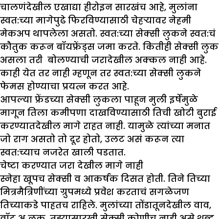
चालणंदेखील एखाद्या हीरोइन सारखंच आहे, मुलांना
स्वत:च्या मागेपुढे फिरविण्यासाठी चेहऱ्यावर नेहमी
मेकअप थापलेला असतो. स्वत:च्या सेक्सी लुकने स्वत:चं
कौतुक करून बॉयफ्रेंड्स जमा करते. कितीही सेक्सी लुक
असला तरी बोलण्याची जरादेखील अक्कल नाही आहे.
काही येत तर नाही म्हणून तर स्वत:च्या सेक्सी लुकने
फेमस होण्याचा प्रयत्न करत आहे.
आपल्या फ्रेंडच्या सेक्सी लुकला पाहून मुली इर्षेमुळे
मागून तिला कमीपणा दाखविण्यासाठी तिची खोटी बुराई
करण्यातदेखील मागे राहत नाही. यामुळे त्यांच्या मनात
जो राग असतो तो दूर होतो, उलट असं करून त्या
स्वत:च्याच नजरेत खाली पडतात.
चेष्टा करण्यात जरा देखील मागे नाही
स्नेहा खूपच सेक्सी व आकर्षक दिसत होती. तिने तिच्या
मित्रमैत्रिणींच्या ग्रुपमध्ये प्रवेश करताचं सगळेजण
तिच्याकडे पाहतच राहिले. मुलांच्या तोंडातूनदेखील वाव,
वॉट अ लुक, तुझ्यासारखी सेक्सी कोणीच नाही असे शब्द