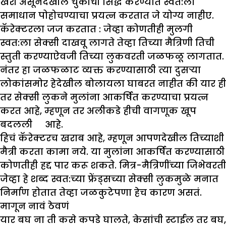
खरी असूनदेखील चुकीची सिद्ध करण्यात स्वत:ला
समाधान पोहोचण्याचा प्रयत्न करतात जे योग्य नाहीए.
कॅरेक्टरला जज करतात :
जेव्हा कोणतीही मुलगी
स्वत:ला सेक्सी दाखवू लागते तेव्हा तिच्या मैत्रिणी तिची
स्तुती करण्याऐवजी तिच्या लुकवरती जळफळू लागतात.
नंतर हा जळफळाट व्यक्त करण्यासाठी त्या दुसऱ्या
लोकांसमोर हेदेखील बोलायला घाबरत नाहीत की यार ही
तर सेक्सी लुकने मुलांना आकर्षित करण्याचा प्रयत्न
करत आहे, म्हणून तर अलीकडे हीची वागणूक खूप
बदलली आहे.
हिचं कॅरेक्टरच खराब आहे, म्हणून आपणदेखील तिच्याशी
मैत्री करता कामा नये. या मुलांना आकर्षित करण्यासाठी
कोणतीही हद्द पार करू शकते. मित्र-मैत्रिणींच्या जिभेवरती
जेव्हा हे शब्द स्वत:च्या फ्रेंड्सच्या सेक्सी लुकमुळे मनात
निर्माण होतात तेव्हा जळकुटेपणा हेच कारण असतं.
मागून नावं ठेवणं
यार बघ ना ती कसे कपडे घालते, केसांची स्टाईल तर बघ,