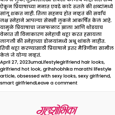
ऐकून प्रियाषाच्या मनात एवढे काटे रुतले की शब्दांमध्ये
सांगू शकत नाही. तिला सहनच होत नव्हतं की सर्वांचं
लक्ष स्नेहाने आपल्या सेक्सी लुकने आकर्षित केलं आहे.
यामुळे प्रियाषाचा जळफळाट झाला आणि थोडयाच
वेळात ती विनाकारण स्नेहाची थट्टा करत हसायला
लागली की स्नेहाच्या डोळयांमध्ये अश्रू थांबले नाहीत.
तिची थट्टा करण्यासाठी प्रियाषाने इतर मैत्रिणींना सामील
केलं जे योग्य नव्हतं.
Posted
Author
Categories
Tags
April 27, 2023
uma
Lifestyle
girlfriend hair looks
,
on
girlfriend hot look
,
grihshobhika marathi lifestyle
article
,
obsessed with sexy looks
,
sexy girlfriend
,
on
smart girlfriend
Leave a comment
जर
मैत्रीण
असेल
सेक्सी