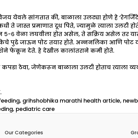
िजय येवले सांगतात की, बाळाला उलट्या होणे हे ‘रेगर्ज
 जास्त प्रमाणात दूध पिते, ज्यामुळे त्याला उलटी होत
ून ५-६ वेळा लघवीला होत असेल, ते सक्रिय असेल तर या
ेचे पुढे जाऊन पोट तयार होते. अन्ननलिका आणि पोट या
ने फेकून देते. हे देखील कालांतराने कमी होते.
च्छ कपडा ठेवा, जेणेकरून बाळाला उलटी होताच त्याला व्य
.
feeding
,
grihshobhika marathi health article
,
newb
eding
,
pediatric care
Our Categories
Gr