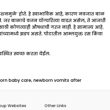
िटेशनमुळे’ होते. हे स्वाभाविक आहे, कारण नवजात बाळ
े. जर बाळाचे वजन योग्यरित्या वाढत असेल, ते आजारी
साठी कोणत्याही औषधाची गरज नाही. हे सामान्य आहे.
ंच्यामध्ये झडप असते. पोटातील आम्लयुक्त रस किंवा
वस्थित स्वच्छ करता येईल.
orn baby care
,
newborn vomits after
oup Websites
Other Links