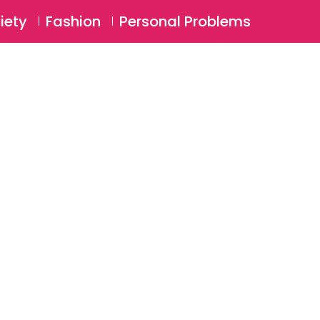
⚲
BSCRIBE
Login
iety
Fashion
Personal Problems
⚲