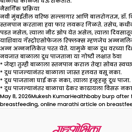
बाळाची काळजी घेऊ शकतात.
नैसर्गिक प्रक्रिया
नवी मुंबईतील वरिष्ठ सल्लागार आणि बालरोगतज्ञ, डॉ. व
स्तनपान करताना हवा फार लवकर गिळते. तसेच, कधीकधी ते
पडत नसेल, त्याला नीट झोप येत असेल, त्याला दिवसात
याशिवाय गॅस्ट्रोएसोफेजल रिफ्लक्स म्हणजेच अन्ननलिक
अन्न अन्ननलिकेत परत येते. यामुळे बाळ दूध वरच्या दिशे
नवजात बाळाला दूध पाजताना या गोष्टी लक्षात ठेवा
* जेव्हा तुम्ही बाळाला स्तनपान कराल तेव्हा सोबत स्व
* दूध पाजल्यानंतर बाळाला जास्त हलवत बसू नका.
* दूध पाजताना घाई करू नका, त्याला हळूहळू दूध पाजा.
* दूध पाजल्यानंतर बाळाचा ढेकर काढायला विसरू नका
Posted
Author
Categories
Tags
May 8, 2026
Mukesh Kumar
Health
baby burp after 
on
breastfeeding
,
online marathi article on breastfe