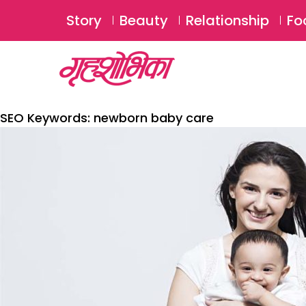
Story
Beauty
Relationship
Fo
SEO Keywords:
newborn baby care