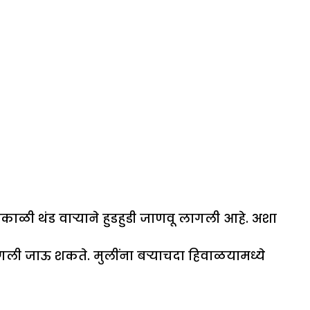
ी थंड वाऱ्याने हुडहुडी जाणवू लागली आहे. अशा
जाऊ शकते. मुलींना बऱ्याचदा हिवाळयामध्ये