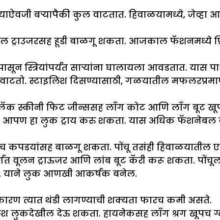
याऐवजी बऱ्यापैकी कुल वाटतात. हिवाळयामध्ये, जेव्हा आ
ल ट्राउजरसह हूडी बाळगू शकता. आजकाल फॅशनमध्ये प्रिंट
सून स्त्रियांपर्यंत साऱ्यांना घालायला आवडतात. यास पाश
टतो. स्टाइलिश दिसण्यासाठी, गळयातील मफलरप्रमाणे कोट
ब्लॅक स्कीनी फिट जीन्ससह लाँग कोट आणि लाँग बूट ख
र आपण हा लुक ट्राय करु शकता. यास अधिक फॅशनेबल
पडयांसह बाळगू शकता. पोंचू तसंही हिवाळयातील एक काप
अंतर्गत वूलन ट्राऊजर आणि लांब बूट कॅरी करू शकता. पो
. याने लुक आणखी आकर्षक बनेल.
ारण त्यात थंडी लागण्याची शक्यता फारच कमी असते.
ुकदेखील देऊ शकता. हायनेकसह लाँग श्रग खूपच ग्लॅ