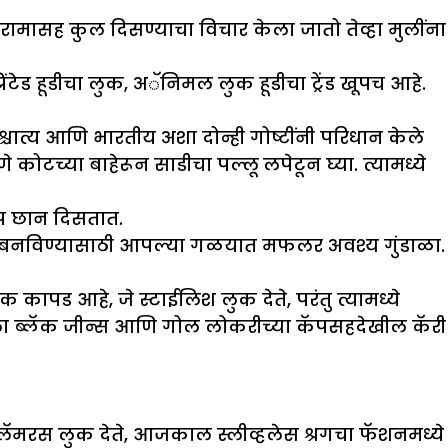
रामासह कुल दिसण्याचा विचार केला जातो तेव्हा मुलींना
ेड हूडीचा लुक, अॅनिमल लुक हूडीचा ट्रेंड खूपच आहे.
्चात्य आणि भारतीय अशा दोन्ही गोष्टींनी परिधान केले
च्या बाहेरून साडीचा पल्लू लपेटून घ्या. त्यामध्ये
ूप छान दिसतात.
 बनविण्यासाठी आपल्या गळयात मफलर अवश्य गुंडाळा.
ड आहे, जे स्टाईलिश लुक देते, परंतु त्यामध्ये
ंचूला ब्लॅक जीन्स आणि गोल लोकरीच्या कॅपसहदेखील कॅरी
मरस लुक देते, आजकाल स्लीव्हलेस श्रगचा फॅशनमध्ये