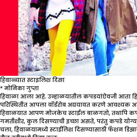
हिवाळ्यात स्टाइलिश दिसा
*
मोनिका गुप्ता
हिवाळा आला आहे. उन्हाळयातील कपडयांऐवजी आता हिवा
परिस्थितीत आपला वॉर्डरोब अद्ययावत करणे आवश्यक आ
हिवाळयात आपण मोजकेच स्टाईल बाळगतो, तथापि कपडय
गमतीशीर, कुल दिसण्याची इच्छा असते, परंतु कपडे योग्य
चला, हिवाळयामध्ये स्टाईलिश दिसण्यासाठी फॅशन डिझाय