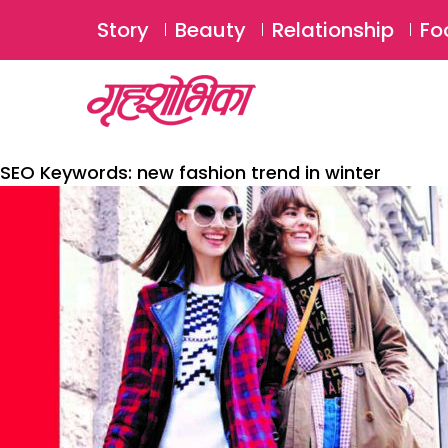
Story
Beauty
Relationship
Fo
SEO Keywords:
new fashion trend in winter