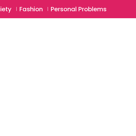
⚲
BSCRIBE
Login
iety
Fashion
Personal Problems
⚲