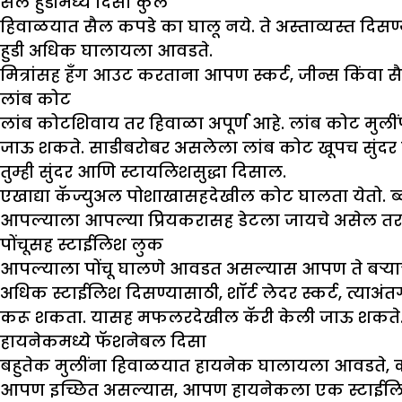
सैल हुडीमध्ये दिसा कुल
हिवाळयात सैल कपडे का घालू नये. ते अस्ताव्यस्त दिसण्
हुडी अधिक घालायला आवडते.
मित्रांसह हँग आउट करताना आपण स्कर्ट, जीन्स किंवा सै
लांब कोट
लांब कोटशिवाय तर हिवाळा अपूर्ण आहे. लांब कोट मुलींपा
जाऊ शकते. साडीबरोबर असलेला लांब कोट खूपच सुंदर वा
तुम्ही सुंदर आणि स्टायलिशसुद्धा दिसाल.
एखाद्या कॅज्युअल पोशाखासहदेखील कोट घालता येतो. 
आपल्याला आपल्या प्रियकरासह डेटला जायचे असेल त
पोंचूसह स्टाईलिश लुक
आपल्याला पोंचू घालणे आवडत असल्यास आपण ते बऱ्याच क
अधिक स्टाईलिश दिसण्यासाठी, शॉर्ट लेदर स्कर्ट, त्या
करू शकता. यासह मफलरदेखील कॅरी केली जाऊ शकते
हायनेकमध्ये फॅशनेबल दिसा
बहुतेक मुलींना हिवाळयात हायनेक घालायला आवडते, क
आपण इच्छित असल्यास, आपण हायनेकला एक स्टाईलिश ल