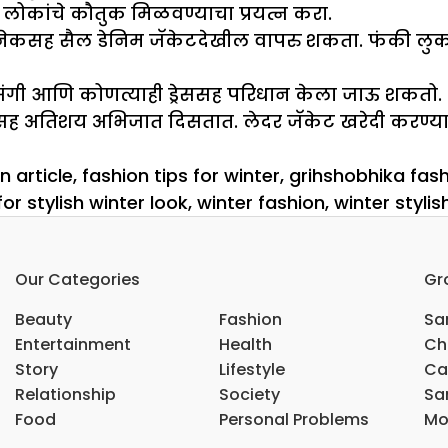
 लोकांचे कौतुक मिळवण्याचा प्रयत्न करा.
ह सैल डेनिम जॅकेटदेखील वापरु शकता. फंकी लुक पूर
रसंगी आणि कोणत्याही ड्रेससह परिधान केला जाऊ शकतो. 
टसह अतिशय अभिजात दिसतात. लेदर जॅकेट खरेदी करण्या
n article
,
fashion tips for winter
,
grihshobhika fash
for stylish winter look
,
winter fashion
,
winter stylis
Our Categories
Gr
Beauty
Fashion
Sar
Entertainment
Health
Ch
Story
Lifestyle
Ca
Relationship
Society
Sar
Food
Personal Problems
Mo