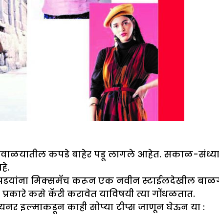
ळयातील कपडे बाहेर पडू लागले आहेत. सकाळ-संध्याकाळ
हे.
ांना मिक्समॅच करून एक नवीन स्टाईलदेखील बाळगली 
 प्रकारे कसे कॅरी करावेत याविषयी त्या गोंधळतात.
नर इल्माकडून काही सोप्या टीप्स जाणून घेऊन या :