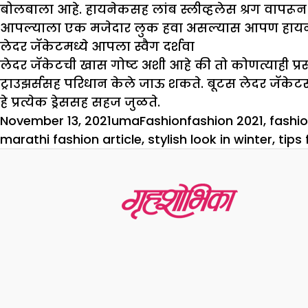
बोलबाला आहे. हायनेकसह लांब स्लीव्हलेस श्रग वापरून
आपल्याला एक मजेदार लुक हवा असल्यास आपण हायनेकस
लेदर जॅकेटमध्ये आपला स्वैग दर्शवा
लेदर जॅकेटची खास गोष्ट अशी आहे की तो कोणत्याही प्
ट्राउझर्ससह परिधान केले जाऊ शकते. बूटस लेदर जॅके
हे प्रत्येक ड्रेससह सहज जुळते.
Posted
Author
Categories
Tags
November 13, 2021
uma
Fashion
fashion 2021
,
fashio
on
marathi fashion article
,
stylish look in winter
,
tips 