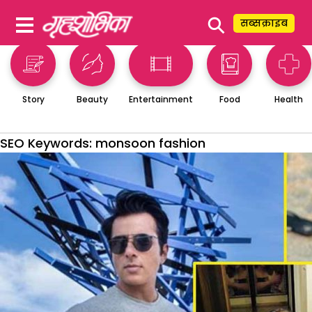
⚲
सब्सक्राइब
Story
Beauty
Entertainment
Food
Health
SEO Keywords:
monsoon fashion