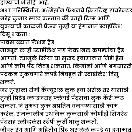
होण्याची भीतीही आहे.
अशा परिस्थितीत, अॅमेझॉन फॅशनचे क्रिएटिव्ह डायरेक्टर
नरेंद्र कुमार स्पष्ट करतात की काही टिप्स आणि
युक्त्यांची काळजी घेऊन तुम्ही या हंगामात स्टाईलिश
दिसू शकता :
पावसाळ्यात फॅशन ट्रेंड
मान्सून काही स्टाईलिश पण फंक्शनल कपड्यांचा ट्रेंड
आणतो. त्यामुळे स्त्रिया या सुखद हवामानात मिडी ड्रेस
आणि क्रॉप पँट निवडू शकतात. किमोनो आणि श्रगसारखे
पटकन सुकवणारे कपडे निवडून ती स्टाईलिश दिसू
शकते.
जर तुम्हाला सेमी कॅज्युअल लुक हवा असेल तर यासाठी
तुम्ही प्रिंटेड ब्लाउजसह फ्लेयर्ड पॅंट्सचा लुक कॅरी करू
शकता, जे तुमचा लुक अप्रतिम बनवण्यासाठी काम
करेल. समकालीन एथनिक लुकसाठी कोणीही सिगरेट
पॅंटसह स्लीव्हलेस स्ट्रॅपी कुर्ती घालू शकतो.
जीवंत रंग आणि अद्वितीय प्रिंट असलेले कपडे या हंगामात