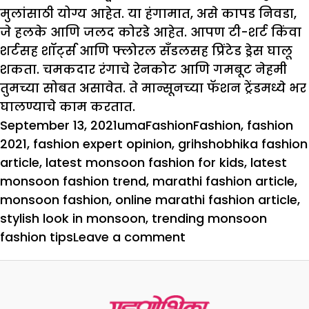
मुलांसाठी योग्य आहेत. या हंगामात, असे कापड निवडा,
जे हलके आणि जलद कोरडे आहेत. आपण टी-शर्ट किंवा
शर्टसह शॉर्ट्स आणि फ्लोरल सँडलसह प्रिंटेड ड्रेस घालू
शकता. चमकदार रंगाचे रेनकोट आणि गमबूट नेहमी
तुमच्या सोबत असावेत. ते मान्सूनच्या फॅशन ट्रेंडमध्ये भर
घालण्याचे काम करतात.
Posted
Author
Categories
Tags
September 13, 2021
uma
Fashion
Fashion
,
fashion
on
2021
,
fashion expert opinion
,
grihshobhika fashion
article
,
latest monsoon fashion for kids
,
latest
monsoon fashion trend
,
marathi fashion article
,
monsoon fashion
,
online marathi fashion article
,
stylish look in monsoon
,
trending monsoon
on
fashion tips
Leave a comment
स्टायलिश
मॉन्सून
फॅशन