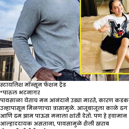
स्टायलिश मॉन्सून फॅशन ट्रेंड
*
पारुल भटनागर
पावसाळा येताच मन आनंदाने उड्या मारते, कारण कडक
उन्हापासून मिळणाऱ्या त्रासामुळे. आजूबाजूला काळे ढग
आणि ढम झाम पाऊस मनाला शांती देतो. पण हे हवामान
आल्हाददायक असताना, पावसामुळे शैली खराब