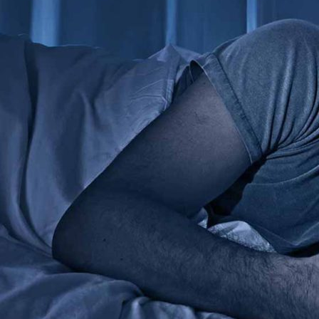
उशीपासून
दूर
ठेवा