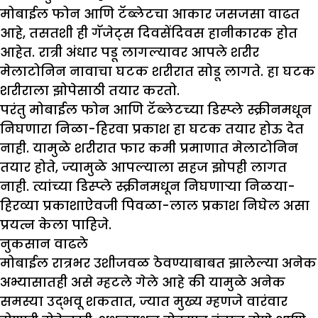
मोबाईल फोन आणि टॅब्लेटचा आकार जसजसा वाढत
आहे, तसतशी ही गॅजेट्स दिवसेंदिवस हानीकारक होत
आहेत. रात्री अंधार पडू लागल्यावर आपले शरीर
मेलाटोनिन नावाचा घटक शरीरात सोडू लागते. हा घटक
शरीराला झोपेसाठी तयार करतो.
परंतु मोबाईल फोन आणि टॅब्लेटच्या डिस्प्ले स्क्रीनमधून
निघणारा निळा-हिरवा प्रकाश हा घटक तयार होऊ देत
नाही. यामुळे शरीरात फार कमी प्रमाणात मेलाटोनिन
तयार होते, ज्यामुळे आपल्याला सहज झोपही लागत
नाही. त्यांच्या डिस्प्ले स्क्रीनमधून निघणाऱ्या निळया-
हिरव्या प्रकाशाऐवजी पिवळा-लाल प्रकाश निघेल असा
प्रयत्न केला पाहिजे.
नुकसान वाढले
मोबाईल रात्रभर उशीजवळ ठेवण्याबाबत झालेल्या अनेक
अभ्यासातही असे म्हटले गेले आहे की यामुळे अनेक
समस्या उद्भवू शकतात, ज्यात मुख्य म्हणजे वारंवार