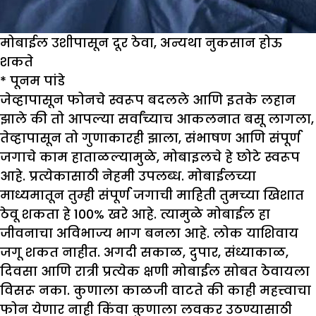
मोबाईल उशीपासून दूर ठेवा, अन्यथा नुकसान होऊ
शकते
*
पूनम पांडे
जेव्हापासून फोनचे स्वरूप बदलले आणि इतके लहान
झाले की तो आपल्या सर्वांच्याच आकलनात बसू लागला,
तेव्हापासून तो गुणाकारही झाला, संभाषण आणि संपूर्ण
जगाचे काम हाताळल्यामुळे, मोबाइलचे हे छोटे स्वरूप
आहे. प्रत्येकासाठी नेहमी उपलब्ध. मोबाईलच्या
माध्यमातून तुम्ही संपूर्ण जगाची माहिती तुमच्या खिशात
ठेवू शकता हे 100% खरे आहे. त्यामुळे मोबाईल हा
जीवनाचा अविभाज्य भाग बनला आहे. लोक याशिवाय
जगू शकत नाहीत. अगदी सकाळ, दुपार, संध्याकाळ,
दिवसा आणि रात्री प्रत्येक क्षणी मोबाईल सोबत ठेवायला
विसरू नका. कुणाला काळजी वाटते की काही महत्त्वाचा
फोन येणार नाही किंवा कुणाला लवकर उठण्यासाठी