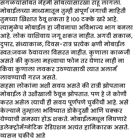
सगळयांसोबत नेहमी सोबत्यासारखा राहू लागला.
मोबाईलच्या माध्यमातून तुम्ही संपूर्ण जगाची माहिती
तुमच्या खिशात ठेवू शकता हे १०० टक्के खरे आहे.
त्यामुळेच मोबाईल हा जीवनाचा अविभाज्य भाग बनला
आहे. लोक याशिवाय जगू शकत नाहीत. अगदी सकाळ,
दुपार, संध्याकाळ, दिवस-रात्र प्रत्येक क्षणी मोबाईल
स्वत:जवळ ठेवायला विसरत नाहीत. कुणाला काळजी
असते की कुठला महत्त्वाचा फोन तर येणार नाही ना
किंवा कुणाला लवकर उठण्यासाठी त्यात अलार्म
लावण्याची गरज असते.
सहसा लोकांना अशी सवय असते की रात्री झोपताना
मोबाईल ते उशीखाली ठेवून झोपतात. पण हे जे कोणी
करत असेल त्याची ही सवय पूर्णपणे चुकीची आहे. असे
केल्याने तुम्हाला भविष्यात डोकेदुखी आणि चक्कर
येण्याची समस्या होऊ शकते. मोबाईलमधून निघणारे
इलेक्ट्रोमॅग्नेटिक रेडिएशन अत्यंत हानिकारक असते.
व्यसन चुकीचे आहे