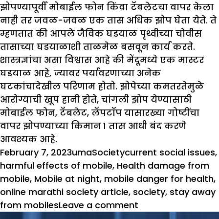
झोपण्यापूर्वी मोबाईल फोन किंवा टॅबलेटचा वापर केला
नाही तर जवळ-जवळ एक तास अधिक झोप घेता येते. ते
म्हणतात की आपले जैविक घडयाळ पृथ्वीच्या चोवीस
तासाच्या घडयाळाशी ताळमेळ बसवून कार्य करते.
शास्त्रज्ञांचा असा विश्वास आहे की मेंदूमध्ये एक मास्टर
घडयाळ आहे, ज्यावर पर्यावरणाच्या अनेक
घटकांचादेखील परिणाम होतो. झोपेच्या कमतरतेमुळे
आरोग्याची खूप हानी होते, चांगली झोप येण्यासाठी
मोबाईल फोन, टॅबलेट, लॅपटॉप यासारख्या गोष्टींचा
वापर झोपण्याच्या किमान १ तास आधी बंद करणे
आवश्यक आहे.
Posted
Author
Categories
Tags
February 7, 2023
uma
Society
current social issues
,
on
harmful effects of mobile
,
Health damage from
mobile
,
Mobile at night
,
mobile danger for health
,
online marathi society article
,
society
,
stay away
on
from mobiles
Leave a comment
मोबाइल