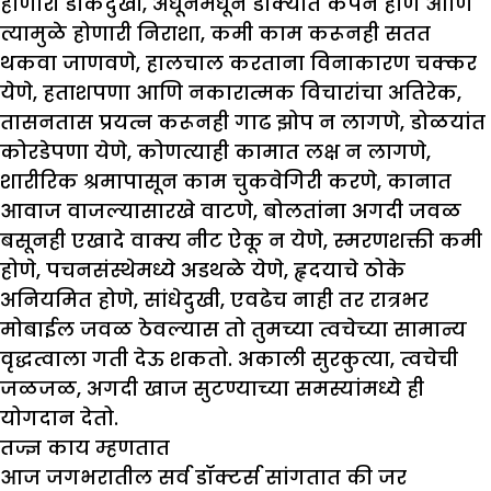
होणारी डोकेदुखी, अधूनमधून डोक्यात कंपन होणे आणि
त्यामुळे होणारी निराशा, कमी काम करूनही सतत
थकवा जाणवणे, हालचाल करताना विनाकारण चक्कर
येणे, हताशपणा आणि नकारात्मक विचारांचा अतिरेक,
तासनतास प्रयत्न करूनही गाढ झोप न लागणे, डोळयांत
कोरडेपणा येणे, कोणत्याही कामात लक्ष न लागणे,
शारीरिक श्रमापासून काम चुकवेगिरी करणे, कानात
आवाज वाजल्यासारखे वाटणे, बोलतांना अगदी जवळ
बसूनही एखादे वाक्य नीट ऐकू न येणे, स्मरणशक्ती कमी
होणे, पचनसंस्थेमध्ये अडथळे येणे, हृदयाचे ठोके
अनियमित होणे, सांधेदुखी, एवढेच नाही तर रात्रभर
मोबाईल जवळ ठेवल्यास तो तुमच्या त्वचेच्या सामान्य
वृद्धत्वाला गती देऊ शकतो. अकाली सुरकुत्या, त्वचेची
जळजळ, अगदी खाज सुटण्याच्या समस्यांमध्ये ही
योगदान देतो.
तज्ज्ञ काय म्हणतात
आज जगभरातील सर्व डॉक्टर्स सांगतात की जर