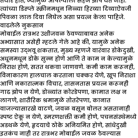
तयार होते, ज्यामुळे आपल्याला सहज झोप येत नाही.
त्यांच्या डिस्प्ले स्क्रीनमधून निळ्या हिरव्या दिव्याऐवजी
पिवळा लाल दिवा निघेल असा प्रयत्न केला पाहिजे.
वाढलेले नुकसान
मोबाईल रात्रभर उशीजवळ ठेवण्याबाबत अनेक
अभ्यासात असेही म्हटले गेले आहे की, यामुळे अनेक
समस्या उद्भवू शकतात, मुख्य म्हणजे वारंवार डोकेदुखी,
अधूनमधून डोके सुन्न होणे आणि ते काम न केल्यामुळे
निराश होणे, सतत थकवा जाणवणे. कमी काम करूनही,
विनाकारण हालचाल करताना चक्कर येणे, खूप निराशा
आणि नकारात्मक विचार, तासनतास प्रयत्न करूनही
गाढ झोप न येणे, डोळ्यांत कोरडेपणा, कामात लक्ष न
लागणे, शारीरिक श्रमामुळे तोतरेपणा, कानात
वाजल्यासारखे वाटणे, जवळ बसून बोलत असतानाही
स्पष्ट ऐकू न येणे, स्मरणशक्ती कमी होणे, पचनसंस्थेमध्ये
अडथळे येणे, हृदयाचे ठोके अनियमित होणे, सांधेदुखी
इतकंच नाही तर रात्रभर मोबाईल जवळ ठेवल्यास