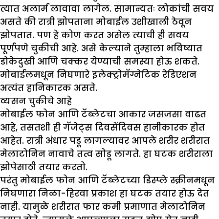
त्यात अलार्म लावावा लागेल. सामान्यतः लोकांची सवय
असते की रात्री झोपताना मोबाईल उशीखाली ठेवून
झोपतात. पण हे कोण करत असेल त्याची ही सवय
पूर्णपणे चुकीची आहे. असे केल्याने तुम्हाला भविष्यात
डोकेदुखी आणि चक्कर येण्याची समस्या होऊ शकते.
मोबाईलमधून निघणारे इलेक्ट्रोमॅग्नेटिक रेडिएशन
अत्यंत हानिकारक असते.
व्यसन चुकीचे आहे
मोबाईल फोन आणि टॅब्लेटचा आकार जसजसा वाढत
आहे, तसतशी ही गॅजेट्स दिवसेंदिवस हानीकारक होत
आहेत. रात्री अंधार पडू लागल्यावर आपले शरीर शरीरात
मेलाटोनिन नावाचे तत्व सोडू लागते. हा घटक शरीराला
झोपेसाठी तयार करतो.
परंतु मोबाईल फोन आणि टॅब्लेटच्या डिस्प्ले स्क्रीनमधून
निघणारा निळा-हिरवा प्रकाश हा घटक तयार होऊ देत
नाही. यामुळे शरीरात फार कमी प्रमाणात मेलाटोनिन