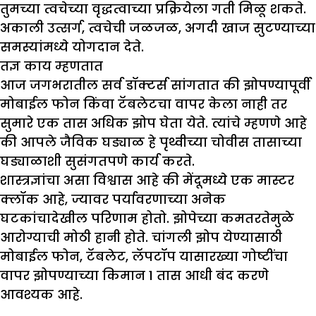
तुमच्या त्वचेच्या वृद्धत्वाच्या प्रक्रियेला गती मिळू शकते.
अकाली उत्सर्ग, त्वचेची जळजळ, अगदी खाज सुटण्याच्या
समस्यांमध्ये योगदान देते.
तज्ञ काय म्हणतात
आज जगभरातील सर्व डॉक्टर्स सांगतात की झोपण्यापूर्वी
मोबाईल फोन किंवा टॅबलेटचा वापर केला नाही तर
सुमारे एक तास अधिक झोप घेता येते. त्यांचे म्हणणे आहे
की आपले जैविक घड्याळ हे पृथ्वीच्या चोवीस तासाच्या
घड्याळाशी सुसंगतपणे कार्य करते.
शास्त्रज्ञांचा असा विश्वास आहे की मेंदूमध्ये एक मास्टर
क्लॉक आहे, ज्यावर पर्यावरणाच्या अनेक
घटकांचादेखील परिणाम होतो. झोपेच्या कमतरतेमुळे
आरोग्याची मोठी हानी होते. चांगली झोप येण्यासाठी
मोबाईल फोन, टॅबलेट, लॅपटॉप यासारख्या गोष्टींचा
वापर झोपण्याच्या किमान 1 तास आधी बंद करणे
आवश्यक आहे.