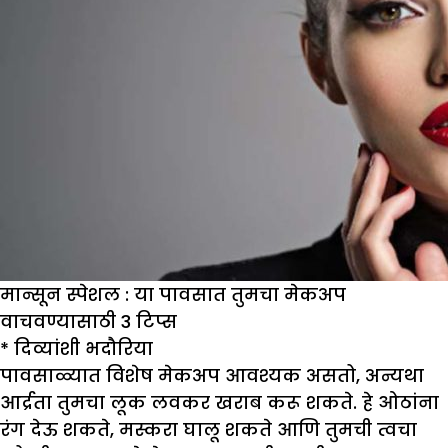
मान्सून स्पेशल : या पावसात तुमचा मेकअप
वाचवण्यासाठी 3 टिप्स
*
दिव्यांशी भदौरिया
पावसाळ्यात विशेष मेकअप आवश्यक असतो, अन्यथा
आर्द्रता तुमचा लूक लवकर खराब करू शकते. हे ओठांना
रंग देऊ शकते, मस्करा घालू शकते आणि तुमची त्वचा