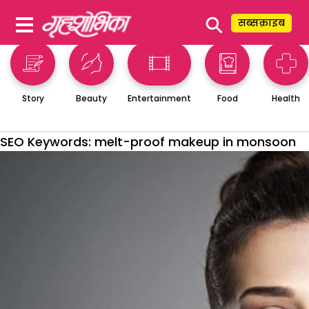
⚲
सब्सक्राइब
Story
Beauty
Entertainment
Food
Health
SEO Keywords:
melt-proof makeup in monsoon