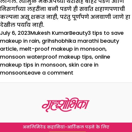
लागेल. त्यामुळे मेकअपच्या थरांसह बाहेर पडणे आणि
निसर्गाच्या लहरींना बळी पडणे ही सर्वात शहाणपणाची
कल्पना असू शकत नाही, परंतु पूर्णपणे अनवाणी जाणे हा
देखील पर्याय नाही.
Posted
Author
Categories
Tags
July 6, 2023
Mukesh Kumar
Beauty
3 tips to save
on
makeup in rain
,
grihshobhika marathi beauty
article
,
melt-proof makeup in monsoon
,
monsoon waterproof makeup tips
,
online
makeup tips in monsoon
,
skin care in
on
monsoon
Leave a comment
मान्सून
स्पेशल
:
या
पावसात
तुमचा
अनलिमिटेड कहानियां-आर्टिकल पढ़ने के लिए
मेकअप