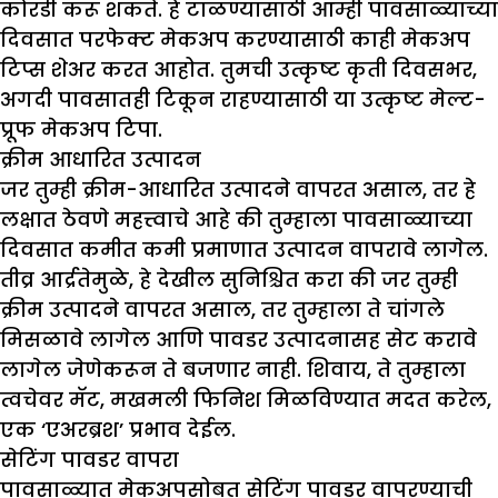
कोरडी करू शकते. हे टाळण्यासाठी आम्ही पावसाळ्याच्या
दिवसात परफेक्ट मेकअप करण्यासाठी काही मेकअप
टिप्स शेअर करत आहोत. तुमची उत्कृष्ट कृती दिवसभर,
अगदी पावसातही टिकून राहण्यासाठी या उत्कृष्ट मेल्ट-
प्रूफ मेकअप टिपा.
क्रीम आधारित उत्पादन
जर तुम्ही क्रीम-आधारित उत्पादने वापरत असाल, तर हे
लक्षात ठेवणे महत्त्वाचे आहे की तुम्हाला पावसाळ्याच्या
दिवसात कमीत कमी प्रमाणात उत्पादन वापरावे लागेल.
तीव्र आर्द्रतेमुळे, हे देखील सुनिश्चित करा की जर तुम्ही
क्रीम उत्पादने वापरत असाल, तर तुम्हाला ते चांगले
मिसळावे लागेल आणि पावडर उत्पादनासह सेट करावे
लागेल जेणेकरून ते बजणार नाही. शिवाय, ते तुम्हाला
त्वचेवर मॅट, मखमली फिनिश मिळविण्यात मदत करेल,
एक ‘एअरब्रश’ प्रभाव देईल.
सेटिंग पावडर वापरा
पावसाळ्यात मेकअपसोबत सेटिंग पावडर वापरण्याची