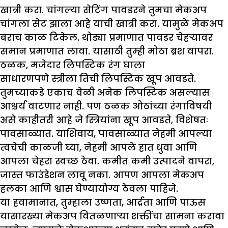
खात्री करा. चांगल्या सेटिंग पावडरने तुमचा मेकअप
चांगला सेट झाला आहे याची खात्री करा. यामुळे मेकअप
बराच काळ टिकेल. थोड्या प्रमाणात पावडर चेहऱ्यावर
समान प्रमाणात लावा. यासाठी तुम्ही मोठा ब्रश वापरा.
ठळक
,
मजेदार लिपस्टिक रंग घाला
साधारणपणे स्त्रीला तिची लिपस्टिक खूप आवडते.
तुमच्याकडे एकाच वेळी अनेक लिपस्टिक असल्यास
आश्चर्य वाटणार नाही. पण ठळक ओठांच्या रंगाविषयी
असे काहीतरी आहे जे स्त्रियांना खूप आवडते, विशेषतः
पावसाळ्यात. याशिवाय, पावसाळ्यात नेहमी आपल्या
त्वचेची काळजी घ्या, नेहमी आपले हात धुवा आणि
आपला चेहरा स्वच्छ ठेवा. कमीत कमी उत्पादने वापरा,
जास्त फाउंडेशन लावू नका. आपण आपला मेकअप
हलका आणि श्वास घेण्यायोग्य ठेवला पाहिजे.
या हवामानात, तुम्हाला उष्णता, आर्द्रता आणि पाऊस
यासारख्या मेकअप वितळणाऱ्या शक्तींचा सामना करावा