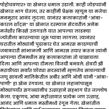
पोहोचवणार? या खेळात धमाल उडाली. काही जोडप्यांनी
खेळात भाग घेतला, तर काहींनी प्रेक्षक म्हणून या मजेचा
मनमुराद आनंद लुटला. यानंतर कलाकारांनी
“आंबा-
कारल शॉट्स”
या खेळात दरम्यान सेटवरील अनेक
मजेशीर किस्से उलगडले यात आपल्या लाडक्या
ज्योतीला कारल्याचा जूस प्यावा लागला. त्यानंतर
घरातील मोठ्यांनी पुढाकार घेत आमरस काढण्याची
जबाबदारी सांभाळली आणि आमरस तयार करून त्यांनी
आपल्या टीममधील सह कलाकारांना तो चाखायला
दिला आणि आपल्या टीमला विजयी बनवले. शेवटी झी
मराठीच्या सर्वात छोट्या सदस्यांनी म्हणजेच सावल्याची
जणू सावली मालिकेतील अबीर आणि ओवी यांनी
“आंबा-
पाणी”
हा खेळ रंगवला. या खेळात लहानांपासून
मोठ्यांपर्यंत सगळ्यांनीच उत्साहाने सहभाग घेत जल्लोष
केला. एकूणच, आंबा महोत्सवात प्रत्येक जण उत्साह,
आनंद आणि धमाल मस्तीमध्ये रंगून गेला. खेळांतील