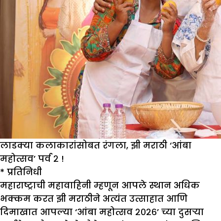
लाडक्या कलाकारांसोबत रंगला, झी मराठी ‘आंबा
महोत्सव’ पर्व २ !
* प्रतिनिधी
महाराष्ट्राची महावाहिनी म्हणून आपले स्थान अधिक
भक्कम करत
झी मराठीने
अत्यंत उत्साहात आणि
दिमाखात आपल्या
‘आंबा महोत्सव २०२६’
च्या दुसऱ्या