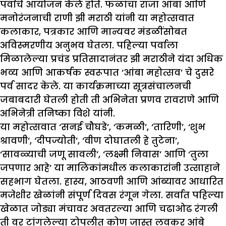
पर्वाचे आयोजन केले होते. फळांचा राजा आंबा आणि
मनोरंजनाची राणी झी मराठी यांनी या महोत्सवात
कलाकार, पत्रकार आणि मान्यवर मंडळींसोबत
अविस्मरणीय अनुभव घेतला. पहिल्या पर्वाला
मिळालेल्या प्रचंड प्रतिसादानंतर झी मराठीने यंदा अधिक
भव्य आणि आकर्षक स्वरूपात
‘आंबा महोत्सव’
चे दुसरे
पर्व सादर केले. या कार्यक्रमाच्या सूत्रसंचालनची
जबाबदारी घेतली होती ती अभिनेता
प्रणव रावराणे
आणि
अभिनेत्री
तनिष्का विशे
यांनी.
या महोत्सवात
‘सनई चौघडे’, ‘कमळी’, ‘तारिणी’, ‘शुभ
श्रावणी’, ‘दीपज्योती’, ‘वीण दोघातली हे तुटेना’,
‘सावळ्याची जणू सावली’, ‘लक्ष्मी निवास’ आणि ‘तुला
जपणार आहे’
या मालिकांमधील कलाकारांनी उत्साहाने
सहभाग घेतला. हास्य, आठवणी आणि आंब्यावर आधारित
मजेशीर खेळांनी संपूर्ण दिवस रंगून गेला. सर्वात पहिल्या
खेळात जोड्या मंचावर अवतरल्या आणि चढाओढ रंगली
ती वर टांगलेल्या टोपलीत कोण जास्त लवकर आंबे