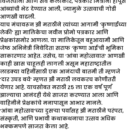
विजेत्यांना आणि सर्व कलाकार, पत्रकार मित्रांना हापूस
आंब्यांची भेट देण्यात आली, ज्यामुळे उत्सवाची गोडी
आणखी वाढली.
याच मंचावरून झी मराठीने त्यांच्या आगामी
‘कृष्णाईच्या
लेकी’
ह्या मालिकेचा नवीन प्रोमो पत्रकार आणि
प्रेक्षकांसमोर आणला. या मालिकेतून बहुआयामी आणि
जेष्ठ अभिनेत्री निवेदिता सराफ ‘कृष्णा आई’ची भूमिका
साकारणार आहेत. तसेच, या ‘आंबा महोत्सवात’ आणखी
काही खास चाहूलही लागली असून महाराष्ट्रातील
लाडक्या वहिनींसाठी एक आनंदाची बातमी ती म्हणजे
‘दार उघड बये’ म्हणत झी मराठी लवकरच कोणीतरी
येणार आहे. याचसोबत
मराठी Z5
ला एक वर्ष पूर्ण
झाल्याचा आनंदही येथे साजरा करण्यात आला आणि
वाहिनीने प्रेक्षकांचे मनापासून आभार मानले.
‘आंबा महोत्सव’च्या दुसऱ्या पर्वासह झी मराठीने परंपरा,
संस्कृती, आणि प्रभावी कथाकथनाचा उत्सव अधिक
भक्कमपणे साजरा केला आहे.