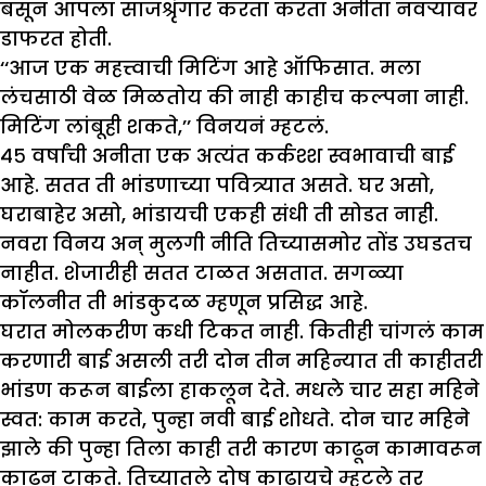
बसून आपला साजश्रृंगार करता करता अनीता नवऱ्यावर
डाफरत होती.
‘‘आज एक महत्त्वाची मिटिंग आहे ऑफिसात. मला
लंचसाठी वेळ मिळतोय की नाही काहीच कल्पना नाही.
मिटिंग लांबूही शकते,’’ विनयनं म्हटलं.
४५ वर्षांची अनीता एक अत्यंत कर्कश्श स्वभावाची बाई
आहे. सतत ती भांडणाच्या पवित्र्यात असते. घर असो,
घराबाहेर असो, भांडायची एकही संधी ती सोडत नाही.
नवरा विनय अन् मुलगी नीति तिच्यासमोर तोंड उघडतच
नाहीत. शेजारीही सतत टाळत असतात. सगळ्या
कॉलनीत ती भांडकुदळ म्हणून प्रसिद्ध आहे.
घरात मोलकरीण कधी टिकत नाही. कितीही चांगलं काम
करणारी बाई असली तरी दोन तीन महिन्यात ती काहीतरी
भांडण करून बाईला हाकलून देते. मधले चार सहा महिने
स्वत: काम करते, पुन्हा नवी बाई शोधते. दोन चार महिने
झाले की पुन्हा तिला काही तरी कारण काढून कामावरून
काढून टाकते. तिच्यातले दोष काढायचे म्हटले तर