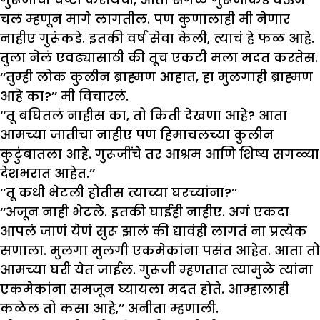
चल म्हणून मागे लागतील. पण कुणालाही मी नेणार
नाहीए गुरूंकडे. इतकी वर्ष सेवा केली, त्याचं हे फळ आहे.
तुला नेलं एवढ्यासाठी की तूच एकटी मला मदत करतेस.
‘‘तुम्ही लोक कुलीन ब्राह्मण आहात, हा मुलगाही ब्राह्मण
आहे का?’’ मी विचारलं.
‘‘तू बघितलं नाहीस का, तो किती देखणा आहे? आता
आमच्या जातीचा नाहीए पण हिमाचलच्या कुलीन
कुटुंबातला आहे. गुरूजींचे तर आश्रम आणि शिष्य सगळ्या
देशभरात आहेत.’’
‘‘तू कधी भेटली होतीस त्याच्या घरच्यांना?’’
‘‘अजून नाही भेटले. इतकी घाईही नाहीए. अगं एकदा
आपलं जाणं येणं सुरू झालं की द्यावंही लागतं ना प्रत्येक
सणाला. मुलगा मुलगी एकमेकांना पसंत आहेत. आता तो
आमच्या घरी येत जाईल. गुरूजी म्हणतात त्यामुळे त्यांना
एकमेकांना समजून घ्यायला मदत होते. आम्हालाही
कळेल तो कसा आहे,’’ अनीता म्हणाली.