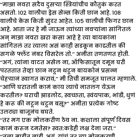
‘‘माझा नवरा सदैव दुसऱ्या स्त्रियांचीच कौतुकं करत
असतो. १०२ वालीचा ड्रेस सेन्स किती छान आहे. १०८
वालीचे केस किती सुंदर आहेत. १०५ वालीची फिगर छान
आहे. आता जर हे मी जाऊन त्यांच्या नवऱ्यांना सांगितलं
अन् माझा नवरा खरा कसा आहे हे त्या बायकांना
सांगितलं तर त्याला असं काही सडकून काढतील की
सगळे फ्लॅट नंबर विसरेल तो.’’ अनीता तणतणत होती.
‘‘अगं, त्यांना वाटत असेल ना, ऑफिसातून दमून घरी
परततात तेव्हा छान नटून थटून बायकोनं प्रसन्न
चेहऱ्यानं स्वागत करावं,’’ मी तिची समजूत घालत म्हणाले.
‘‘आणि घरातली कामं काय त्याचे नातलग येऊन
करतील? घराची झाडलोट, स्वच्छता, स्वंयपाक, भांडी, धुणं
हे करू की नटून थटून बसू?’’ अनीता प्रत्येक गोष्ट
उलट्या बाजूनंच बघते.
‘‘तर मग एक मोलकरीण ठेव ना. कशाला संपूर्ण दिवस
कामं करून दमतेस? स्वत:कडेही लक्ष देना जरा.’’
‘‘तुला माहीत नाही, अगं, यांचं तर त्या मोलकरणी