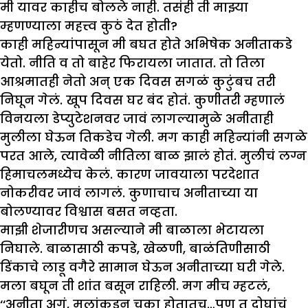
मी यावर काहीच बोलले नाही. तसंही ती माझ्या
म्हणण्याला महत्त्व कुठं देत होती?
काही महिन्यांपासून मी बघत होते अभिषेक अनीताकडे
येतो. नीति व तो बाहेर फिरायला जातात. तो तिला
आश्रमातही नेतो अन् एक दिवस सगळं कुटुंबच तरी
निघून गेलं. खूप दिवस घर बंद होतं. कुणीतरी म्हणालं
विनयला डेप्युटेशनवर जावं लागल्यामुळे अनीताही
मुलीला घेऊन तिकडेच गेली. मग काही महिन्यांनी सगळे
परत आले, त्यावेळी नीतिला बाळ झालं होतं. मुलीचं लग्न
हिमाचलमध्येच केलं. कारण जावयाला परदेशात
नोकरीवर जावं लागलं. कुणाचाच अनीताच्या या
बोलण्यावर विश्वास बसत नव्हता.
माझी शेजारीणच असल्याने मी बाळाला भेटायला
निघाले. बाळासाठी कपडे, खेळणी, बाळंतिणीसाठी
डिंकाचे लाडू वगैरे सामान घेऊन अनीताच्या घरी गेले.
मला बघून ती शांत बसून राहिली. मग मीच म्हटलं,
‘‘अनीता अगं, मुलांकडून चुका होतातच…पण तू दोघांचं