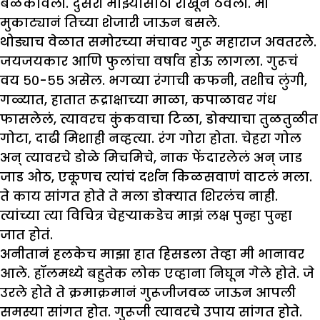
बळकावली. दुसरी माझ्यासाठी राखून ठेवली. मी
मुकाट्यानं तिच्या शेजारी जाऊन बसले.
थोड्याच वेळात समोरच्या मंचावर गुरू महाराज अवतरले.
जयजयकार आणि फुलांचा वर्षाव होऊ लागला. गुरूचं
वय ५०-५५ असेल. भगव्या रंगाची कफनी, तशीच लुंगी,
गळ्यात, हातात रूद्राक्षाच्या माळा, कपाळावर गंध
फासलेलं, त्यावरच कुंकवाचा टिळा, डोक्याचा तुळतुळीत
गोटा, दाढी मिशाही नव्हत्या. रंग गोरा होता. चेहरा गोल
अन् त्यावरचे डोळे मिचमिचे, नाक फेंदारलेलं अन् जाड
जाड ओठ, एकूणच त्यांचं दर्शन किळसवाणं वाटलं मला.
ते काय सांगत होते ते मला डोक्यात शिरलंच नाही.
त्यांच्या त्या विचित्र चेहऱ्याकडेच माझं लक्ष पुन्हा पुन्हा
जात होतं.
अनीतानं हलकेच माझा हात हिसडला तेव्हा मी भानावर
आले. हॉलमध्ये बहुतेक लोक एव्हाना निघून गेले होते. जे
उरले होते ते क्रमाक्रमानं गुरूजीजवळ जाऊन आपली
समस्या सांगत होत. गुरूजी त्यावरचे उपाय सांगत होते.