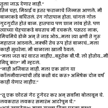
तुला जाऊ देणार नाही.’’
तिनं चहा, मिठाई व इतर फराळाचे जिन्नस आणले. मी
बाळाकडे बघितलं. रंग गोरापान होता. चांगलं गोल
गुटगुटीत होतं बाळ. हातपाय पण छान लांब होते. पण
त्याच्या चेहऱ्याकडे बघताच मी दचकले. पसरट नाक,
मिचमिचे डोळे अन् ते जाड ओठ…मला त्या क्षणी ते गुरू
महाराज आठवले…नक्की तेच रूप होतं बाळाचं…मला
काही सुधरेना. मी बाळाला खाली ठेवलं.
‘‘मला जरा बरं वाटत नाहीए…बहुतेक बी.पी. लो होतोय…मी
निघू का?’’ मी म्हटलं.
‘‘नाही अजिबात नाही. मला एक सांग या
कॉलनीवाल्यांची तोंडं कशी बंद करू? अभिषेक दोन वर्ष
काही येणार नाहीए.’’
‘‘तू एक छोटसं गेट टूगेदर कर अन् सर्वांना बोलावून घे.
लवकरात लवकर समारंभ आटोपून घे.’’