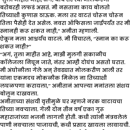
बरोबरही लफडं असतं. मी नसताना काय बोलतो
तिच्याशी कुणास ठाऊक. मला तर वाटतं चोरून चोरून
तिला पैसेही देत असेल. नवरा ऑफिसला जाईपर्यंत तर मी
स्नानही करू शकत नाही,’’ अनीता म्हणाली.
ऐकून मला आश्चर्यच वाटलं. मी विचारलं, ‘‘स्नान का करू
शकत नाही?’’
‘‘अगं, तुला माहीत आहे, माझी मुलगी सकाळीच
कॉलेजला निघून जाते, नंतर आम्ही दोघंच असतो घरात.
मी अंघोळीला गेले अन् तेवढ्यात मोलकरीण आली तर
यांना एकमदच मोकळीक मिळेल ना तिच्याशी
लघळपणा करायला,’’ अनीतानं आपल्या मनांतला संशय
बोलून दाखवला.
अनीताच्या संशयी वृत्तीमुळे घर म्हणजे नरक वाटायचा
तिच्या नवऱ्याला. गेली दोन तीन वर्ष एका गुरू
महाराजांच्या भजनी लागली होती. कधी त्यांनी मंत्रवलेलं
पाणी नवऱ्याला पाजायची, कधी प्रसाद खायला लावायची.