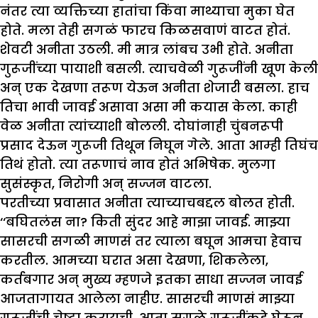
नंतर त्या व्यक्तिच्या हातांचा किंवा माथ्याचा मुका घेत
होते. मला तेही सगळं फारच किळसवाणं वाटत होतं.
शेवटी अनीता उठली. मी मात्र लांबच उभी होते. अनीता
गुरूजींच्या पायाशी बसली. त्याचवेळी गुरूजींनी खूण केली
अन् एक देखणा तरूण येऊन अनीता शेजारी बसला. हाच
तिचा भावी जावई असावा असा मी कयास केला. काही
वेळ अनीता त्यांच्याशी बोलली. दोघांनाही चुंबनरूपी
प्रसाद देऊन गुरूजी तिथून निघून गेले. आता आम्ही तिघंच
तिथं होतो. त्या तरूणाचं नाव होतं अभिषेक. मुलगा
सुसंस्कृत, निरोगी अन् सज्जन वाटला.
परतीच्या प्रवासात अनीता त्याच्याचबद्दल बोलत होती.
‘‘बघितलंस ना? किती सुंदर आहे माझा जावई. माझ्या
सासरची सगळी माणसं तर त्याला बघून आमचा हेवाच
करतील. आमच्या घरात असा देखणा, शिकलेला,
कर्तबगार अन् मुख्य म्हणजे इतका साधा सज्जन जावई
आजतागायत आलेला नाहीए. सासरची माणसं माझ्या
गुरूजींची चेष्टा करायची, आता सगळे गुरूजींकडे घेऊन