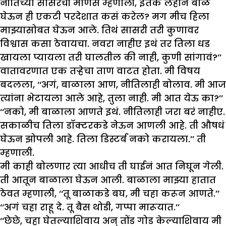
नीतिच्या सासरची माणसं म्हणाली, इतकं लहान बाळ
घेऊन ही एकटी परदेशात कसं करेल? मग मीच हिला
माझ्यासोबत घेऊन आले. तिथं सासरी तरी कुणावर
विश्वास कसा ठेवायचा. नवरा नाहीए इथं तर तिला धड
खायला प्यायला तरी घालतील की नाही, कुणी सांगावं?’’
वातावरणात एक तऱ्हेचा ताण वाटत होता. मी विषय
बदलला, ‘‘अगं, बाळाला आण, नीतिलाही बोलाव. मी आज
त्यांना भेटायला आले आहे, तुला नाही. मी आत येऊ का?’’
‘‘नको, मी बाळाला आणते इथं. नीतिलाही जरा बरं नाहीए.
सकाळीच तिला डॉक्टरकडे नेऊन आणली आहे. ती औषधं
घेऊन झोपली आहे. तिला डिस्टर्ब नको करायला.’’ ती
म्हणाली.
मी काही बोलणार त्या आधीच ती घाईनं आत निघून गेली.
ती आतून बाळाला घेऊन आली. बाळाला माझ्या हातात
ठेवत म्हणाली, ‘‘तू बाळाकडे बघ, मी चहा करून आणते.’’
‘‘अगं चहा राहू दे. तू बैस थोडी, गप्पा मारूयात.’’
‘‘छेछे, चहा घेतल्याशिवाय अन् तोंड गोड केल्याशिवाय मी