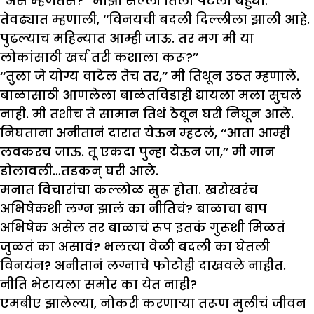
‘‘असं म्हणतेस?’’ माझा सल्ला तिला पटला बहुधा.
तेवढ्यात म्हणाली, ‘‘विनयची बदली दिल्लीला झाली आहे.
पुढल्याच महिन्यात आम्ही जाऊ. तर मग मी या
लोकांसाठी खर्च तरी कशाला करू?’’
‘‘तुला जे योग्य वाटेल तेच तर,’’ मी तिथून उठत म्हणाले.
बाळासाठी आणलेला बाळंतविडाही द्यायला मला सुचलं
नाही. मी तशीच ते सामान तिथं ठेवून घरी निघून आले.
निघताना अनीतानं दारात येऊन म्हटलं, ‘‘आता आम्ही
लवकरच जाऊ. तू एकदा पुन्हा येऊन जा,’’ मी मान
डोलावली…तडकन् घरी आले.
मनात विचारांचा कल्लोळ सुरू होता. खरोखरंच
अभिषेकशी लग्न झालं का नीतिचं? बाळाचा बाप
अभिषेक असेल तर बाळाचं रूप इतकं गुरूशी मिळतं
जुळतं का असावं? भलत्या वेळी बदली का घेतली
विनयंन? अनीतानं लग्नाचे फोटोही दाखवले नाहीत.
नीति भेटायला समोर का येत नाही?
एमबीए झालेल्या, नोकरी करणाऱ्या तरूण मुलीचं जीवन