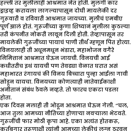
हल्ली तर मुलीलाही आश्रमात नेत होती. मुलगी कार
ड्राइव्ह करायला लागल्यापासून दोघी मायलेकी दर
गुरूवारी व रविवारी आश्रमात जायच्या. मुलीचं एमबीए
पूर्ण झालं होतं. गुरूजींच्या कुणा शिष्यानं मुलीला कुठल्या
तरी कंपनीत नोकरी लावून दिली होती. तेव्हापासून तर
मायलेकी गुरूजींच्या पायाचं पाणी तीर्थ म्हणून पित होत्या.
विनयलाही ती अधूनमधून भंडारा, महाभोजन वगैरे
निमित्तानं आश्रमात घेऊन जायची. विनयची आई
कधीतरीच इथं यायची पण तेवढ्या वेळात घरात असं
महाभारत रंगायचं की विनय बिच्चारा पुन्हा आईला गावी
सोडून यायचा. विनयच्या कोणत्याही नातेवाईकाशी
अनीतानं संबंध ठेवले नव्हते. तो फारच एकटा पडला
होता.
एक दिवस मलाही ती ओढून आश्रमात घेऊन गेली. ‘‘चल,
आज तुला आमच्या नीतिच्या होणाऱ्या नवऱ्याला भेटवते.
गुरूजींची फार मोठी कृपा आहे. एका अत्यंत होतकरू,
कर्तबगार तरूणाशी त्यांनी आमच्या लेकीचं लग्न ठरवून