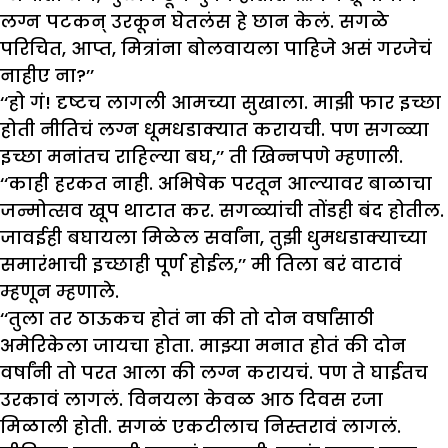
लग्न पटकन् उरकून घेतलंस हे छान केलं. सगळे
परिचित, आप्त, मित्रांना बोलवायला पाहिजे असं गरजेचं
नाहीए ना?’’
‘‘हो गं! दृष्टच लागली आमच्या सुखाला. माझी फार इच्छा
होती नीतिचं लग्न धूमधडाक्यात करायची. पण सगळ्या
इच्छा मनांतच राहिल्या बघ,’’ ती खिन्नपणे म्हणाली.
‘‘काही हरकत नाही. अभिषेक परतून आल्यावर बाळाचा
जन्मोत्सव खूप थाटात कर. सगळ्यांची तोंडही बंद होतील.
जावईही बघायला मिळेल सर्वांना, तुझी धुमधडाक्याच्या
समारंभाची इच्छाही पूर्ण होईल,’’ मी तिला बरं वाटावं
म्हणून म्हणाले.
‘‘तुला तर ठाऊकच होतं ना की तो दोन वर्षांसाठी
अमेरिकेला जायचा होता. माझ्या मनात होतं की दोन
वर्षांनी तो परत आला की लग्न करायचं. पण ते घाईतच
उरकावं लागलं. विनयला केवळ आठ दिवस रजा
मिळाली होती. सगळं एकटीलाच निस्तरावं लागलं.