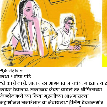
गुरू महाराज
कथा
*
दीपा पांडे
‘‘ते काही नाही, आज मला आश्रमात जायचंय. नाश्ता तयार
करून ठेवलाय. सकाळचं जेवण वाटलं तर ऑफिसच्या
कॅन्टीनमध्ये घ्या किंवा गुरूजींच्या आश्रमातल्या
महाभोजन समारंभात या जेवायला.’’ ड्रेसिंग टेबलसमोर