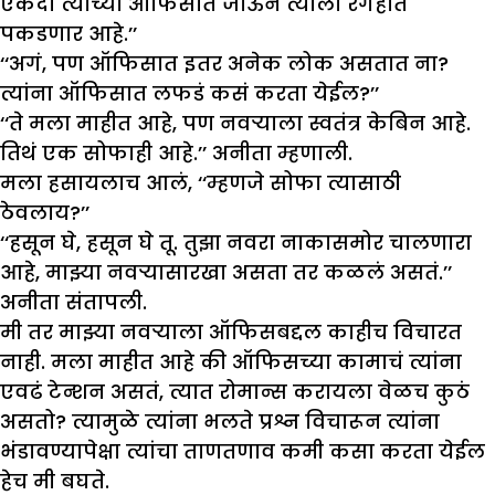
एकदा त्याच्या ऑफिसात जाऊन त्याला रंगेहात
पकडणार आहे.’’
‘‘अगं, पण ऑफिसात इतर अनेक लोक असतात ना?
त्यांना ऑफिसात लफडं कसं करता येईल?’’
‘‘ते मला माहीत आहे, पण नवऱ्याला स्वतंत्र केबिन आहे.
तिथं एक सोफाही आहे.’’ अनीता म्हणाली.
मला हसायलाच आलं, ‘‘म्हणजे सोफा त्यासाठी
ठेवलाय?’’
‘‘हसून घे, हसून घे तू. तुझा नवरा नाकासमोर चालणारा
आहे, माझ्या नवऱ्यासारखा असता तर कळलं असतं.’’
अनीता संतापली.
मी तर माझ्या नवऱ्याला ऑफिसबद्दल काहीच विचारत
नाही. मला माहीत आहे की ऑफिसच्या कामाचं त्यांना
एवढं टेन्शन असतं, त्यात रोमान्स करायला वेळच कुठं
असतो? त्यामुळे त्यांना भलते प्रश्न विचारून त्यांना
भंडावण्यापेक्षा त्यांचा ताणतणाव कमी कसा करता येईल
हेच मी बघते.