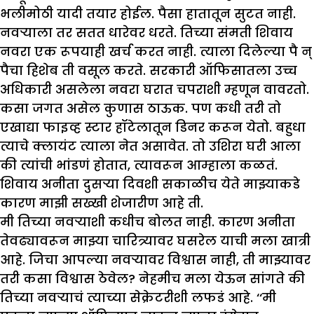
भलीमोठी यादी तयार होईल. पैसा हातातून सुटत नाही.
नवऱ्याला तर सतत धारेवर धरते. तिच्या संमती शिवाय
नवरा एक रूपयाही खर्च करत नाही. त्याला दिलेल्या पै न्
पैचा हिशेब ती वसूल करते. सरकारी ऑफिसातला उच्च
अधिकारी असलेला नवरा घरात चपराशी म्हणून वावरतो.
कसा जगत असेल कुणास ठाऊक. पण कधी तरी तो
एखाद्या फाइव्ह स्टार हॉटेलातून डिनर करून येतो. बहुधा
त्याचे क्लायंट त्याला नेत असावेत. तो उशिरा घरी आला
की त्यांची भांडणं होतात, त्यावरून आम्हाला कळतं.
शिवाय अनीता दुसऱ्या दिवशी सकाळीच येते माझ्याकडे
कारण माझी सख्खी शेजारीण आहे ती.
मी तिच्या नवऱ्याशी कधीच बोलत नाही. कारण अनीता
तेवढ्यावरून माझ्या चारित्र्यावर घसरेल याची मला खात्री
आहे. जिचा आपल्या नवऱ्यावर विश्वास नाही, ती माझ्यावर
तरी कसा विश्वास ठेवेल? नेहमीच मला येऊन सांगते की
तिच्या नवऱ्याचं त्याच्या सेक्रेटरीशी लफडं आहे. ‘‘मी