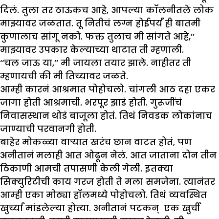
दिलं. तुला तर ठाऊकच आहे, आपल्या कॉलनीतले लोक
माझ्यावर जळतात. तू नितीचं लग्न होईपर्यं ही बातमी
कुणालाच सांगू नको. फक्त तुलाच मी सांगते आहे,’’
माझ्यावर उपकार केल्याच्या थाटात ती म्हणाली.
‘‘चल जाऊ या,’’ मी जायला तयार झाले. नाहीतर ती
म्हणायची की मी तिच्यावर जळते.
आम्ही कारनं आश्रमात पोहोचलो. चांगली आठ दहा एकर
जागा होती आश्रमाची. भरपूर झाडं होती. गुरूजींचं
निवासस्थान थोडं बाजूला होतं. तिथं निवडक लोकांनाच
जाण्याची परवानगी होती.
बाहेर मोकळ्या वाऱ्यात खरंच छान वाटत होतं, पण
अनीतानं मलाही आत ओढून नेलं. आत जाताना दोन तीन
ठिकाणी आमची तपासणी केली गेली. इतक्या
सिक्युरिटीची काय गरज होती ते मला समजेना. त्यानंतर
आम्ही एका मोठ्या हॉलमध्ये पोहोचलो. तिथं व्यवस्थित
खुर्च्या मांडलेल्या होत्या. अनीतानं पटकन् एक खुर्ची