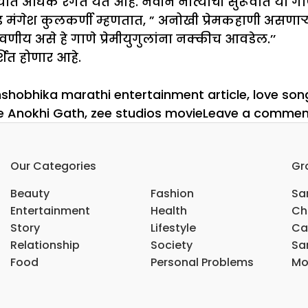
यात अधिक रंगत येत आहे. नवीन नात्याची सुरूवात या गाण्
हेड मंगेश कुलकर्णी म्हणतात, ” अनोखी प्रेमकहाणी असण
रवणीय असे हे गाणे प्रेमीयुगुलांना नक्कीच आवडेल.’’
र्शित होणार आहे.
gs
hshobhika marathi entertainment article
,
love son
e Anokhi Gath
,
zee studios movie
Leave a commen
Our Categories
Gr
Beauty
Fashion
Sar
Entertainment
Health
Ch
Story
Lifestyle
Ca
Relationship
Society
Sar
Food
Personal Problems
Mo