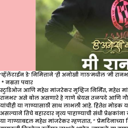
‘व्हॅलेंटाईन डे’ निमित्ताने ‘ही अनोखी गाठ’मधील ‘मी रानभर’
* नम्रता पवार
स्टुडिओज आणि महेश मांजरेकर मुव्हिज निर्मित, महेश मांजरे
रानभर’ असे बोल असणारे हे गाणे श्रेयस तळपदे आणि गौरी
यांचीही या गाण्यासाठी साथ लाभली आहे. हितेश मोडक या
असल्याने तिचे बहारदार नृत्य पाहाण्याची संधी प्रेक्षकां
या गाण्याबद्दल महेश मांजरेकर म्हणतात, ” प्रेमदिनाच्या न