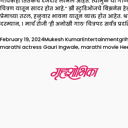
गायकही तितकेच दर्जेदार लाभले आहेत. त्यामुळे या गाण्
चित्रण यातून सादर होत आहे.’’ झी स्टुडिओजचे बिझनेस 
प्रेमाच्या तरल, हळुवार भावना यातून व्यक्त होत आहेत. श्
दरम्यान, १ मार्च रोजी ‘ही अनोखी गाठ’ चित्रपट सर्वत्र प्रद
Posted
Author
Categories
Ta
February 19, 2024
Mukesh Kumar
Entertainment
gri
on
marathi actress Gauri Ingwale
,
marathi movie He