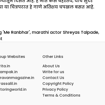
यातून दिसत आहे. हे नाते कसे बहरतेय, याचे सुंदर
ाऱ्या या चित्रपटात हे गाणे अतिशय चपखल बसत आहे.
g 'Me Ranbhar'
,
marathi actor Shreyas Talpade
,
on
t
‘व्हॅलेंटाईन
डे’
oup Websites
Other Links
निमित्ताने
‘ही
ita.in
About Us
अनोखी
ampak.in
Write for us
गाठ’मधील
ravanmagazine.in
Contact Us
‘मी
assalil.in
Copyright Policy
रानभर’
toringworld.in
Privacy Policy
प्रेमगीत
Terms & Conditions
प्रदर्शित