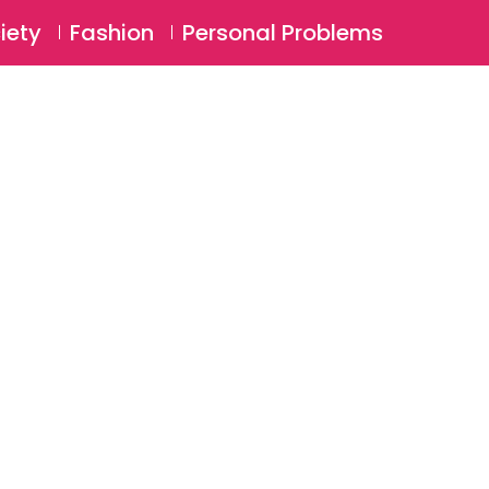
⚲
BSCRIBE
Login
iety
Fashion
Personal Problems
⚲