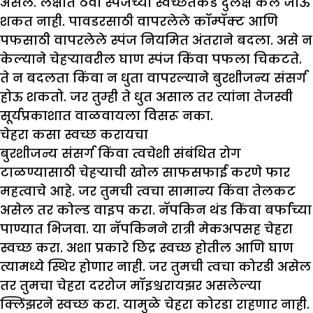
असेल. लक्षात ठेवा स्पंजच्या स्वच्छतेकडे दुर्लक्ष केले जाऊ
शकत नाही. पावडरसाठी वापरलेले कॉम्पॅक्ट आणि
पफसाठी वापरलेले स्पंज नियमित अंतराने बदला. असे न
केल्याने चेहऱ्यावरील घाण स्पंज किंवा पफला चिकटते.
ते न बदलता किंवा न धुता वापरल्याने बुरशीजन्य संसर्ग
होऊ शकतो. जर तुम्ही ते धुत असाल तर त्यांना तेजस्वी
सूर्यप्रकाशात वाळवायला विसरू नका.
चेहरा कसा स्वच्छ करायचा
बुरशीजन्य संसर्ग किंवा त्वचेशी संबंधित रोग
टाळण्यासाठी चेहऱ्याची खोल साफसफाई करणे फार
महत्वाचे आहे. जर तुमची त्वचा सामान्य किंवा तेलकट
असेल तर कोल्ड वाइप करा. नॅपकिन थंड किंवा बर्फाच्या
पाण्यात भिजवा. या नॅपकिनने रात्री मेकअपसह चेहरा
स्वच्छ करा. अशा प्रकारे छिद्र स्वच्छ होतील आणि घाण
त्यामध्ये स्थिर होणार नाही. जर तुमची त्वचा कोरडी असेल
तर तुमचा चेहरा दररोज मॉइश्चरायझर असलेल्या
क्लिंझरने स्वच्छ करा. यामुळे चेहरा कोरडा राहणार नाही.