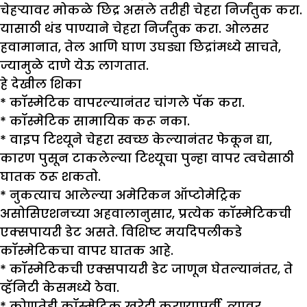
चेहऱ्यावर मोकळे छिद्र असले तरीही चेहरा निर्जंतुक करा.
यासाठी थंड पाण्याने चेहरा निर्जंतुक करा. ओलसर
हवामानात, तेल आणि घाण उघड्या छिद्रांमध्ये साचते,
ज्यामुळे दाणे येऊ लागतात.
हे
देखील शिका
* कॉस्मेटिक वापरल्यानंतर चांगले पॅक करा.
* कॉस्मेटिक सामायिक करू नका.
* वाइप टिश्यूने चेहरा स्वच्छ केल्यानंतर फेकून द्या,
कारण पुसून टाकलेल्या टिश्यूचा पुन्हा वापर त्वचेसाठी
घातक ठरू शकतो.
*
नुकत्याच आलेल्या अमेरिकन ऑप्टोमेट्रिक
असोसिएशनच्या अहवालानुसार, प्रत्येक कॉस्मेटिकची
एक्सपायरी डेट असते. विशिष्ट मर्यादेपलीकडे
कॉस्मेटिकचा वापर घातक आहे.
*
कॉस्मेटिकची एक्सपायरी डेट जाणून घेतल्यानंतर, ते
व्हॅनिटी केसमध्ये ठेवा.
*
कोणतेही कॉस्मेटिक खरेदी करण्यापूर्वी, त्यावर