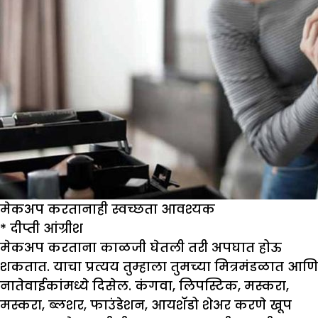
मेकअप करतानाही स्वच्छता आवश्यक
*
दीप्ती आंग्रीश
मेकअप करताना काळजी घेतली तरी अपघात होऊ
शकतात. याचा प्रत्यय तुम्हाला तुमच्या मित्रमंडळात आणि
नातेवाईकांमध्ये दिसेल. कंगवा, लिपस्टिक, मस्करा,
मस्करा, ब्लशर, फाउंडेशन, आयशॅडो शेअर करणे खूप