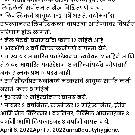
लिहिलेली सर्वोत्तम तारीख निश्चितपणे वाचा.
*
लिपस्टिकचे आयुष्य 1-2 वर्षे असते. वयोमर्यादा
संपल्यानंतर लिपस्टिकच्या वापराचा आरोग्यावर विपरीत
परिणाम होऊ लागतो.
*
नेल पेंटची वयोमर्यादा फक्त 12 महिने आहे.
*
आयशॅडो 3 वर्षे निष्काळजीपणे वापरता येते.
*
पाण्यावर आधारित फाउंडेशनचा त्वचेवर १२ महिने आणि
तेलावर आधारित फाउंडेशन १८ महिन्यांपर्यंत कोणताही
नकारात्मक प्रभाव पडत नाही.
*
सर्व सौंदर्यप्रसाधनांमध्ये मस्कराचे आयुष्य सर्वात कमी
असते. फक्त 8 महिने.
*
हेअरस्प्रे 12 महिन्यांनंतर वापरू नये.
*
पावडर 2 वर्षांनंतर, कन्सीलर 12 महिन्यांनंतर, क्रीम
आणि जेल क्लिन्जर 1 वर्षानंतर, पेन्सिल आयलाइनर 3
वर्षांनी आणि लिपलाइनर 3 वर्षांनी वापरू नये.
Posted
Author
Categories
Tags
April 6, 2022
April 7, 2022
uma
Beauty
hygiene
,