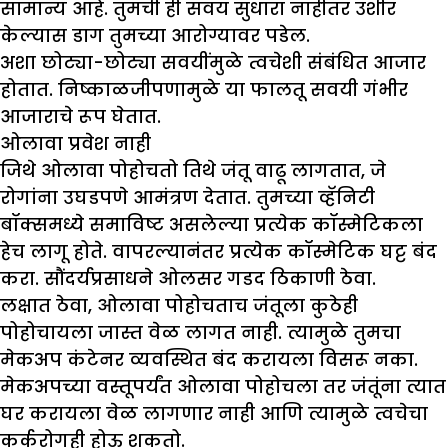
सामान्य आहे. तुमची ही सवय सुधारा नाहीतर उशीर
केल्यास डाग तुमच्या आरोग्यावर पडेल.
अशा छोट्या-छोट्या सवयींमुळे त्वचेशी संबंधित आजार
होतात. निष्काळजीपणामुळे या फालतू सवयी गंभीर
आजाराचे रूप घेतात.
ओलावा प्रवेश नाही
जिथे ओलावा पोहोचतो तिथे जंतू वाढू लागतात, जे
रोगांना उघडपणे आमंत्रण देतात. तुमच्या व्हॅनिटी
बॉक्समध्ये समाविष्ट असलेल्या प्रत्येक कॉस्मेटिकला
हेच लागू होते. वापरल्यानंतर प्रत्येक कॉस्मेटिक घट्ट बंद
करा. सौंदर्यप्रसाधने ओलसर गडद ठिकाणी ठेवा.
लक्षात ठेवा, ओलावा पोहोचताच जंतूला कुठेही
पोहोचायला जास्त वेळ लागत नाही. त्यामुळे तुमचा
मेकअप कंटेनर व्यवस्थित बंद करायला विसरू नका.
मेकअपच्या वस्तूपर्यंत ओलावा पोहोचला तर जंतूंना त्यात
घर करायला वेळ लागणार नाही आणि त्यामुळे त्वचेचा
कर्करोगही होऊ शकतो.