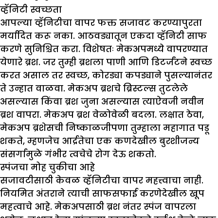
व्हॅनिटी स्वच्छता
आपल्या व्हॅनिटीचा वापर फक्त सजावट करण्यापुरता
मर्यादित करू नका. आठवड्यातून एकदा व्हॅनिटी साफ
करणे सुनिश्चित करा. विशेषतः मेकअपमध्ये वापरण्यात
येणारे ब्रश. जर तुम्ही ब्रशला पाणी आणि डिटर्जंटने स्वच्छ
करत असाल तर स्वच्छ, कोरड्या कपड्याने पुसल्यानंतर
ते उन्हात वाळवा. मेकअप ब्रशचे ब्रिस्टल्स तुटलेले
असल्यास किंवा ब्रश जुना असल्यास त्याऐवजी नवीन
ब्रश वापरा. मेकअप ब्रश वेळोवेळी बदला. लक्षात ठेवा,
मेकअप ब्रशेसची निष्काळजीपणा तुम्हाला महागात पडू
शकते, म्हणजेच आर्द्रतेचा एक कणदेखील बुरशीजन्य
संसर्गामुळे गंभीर त्वचेचे रोग देऊ शकतो.
स्पंजचा मोह चुकीचा आहे
सजावटीसाठी केवळ व्हॅनिटीचा वापर महत्त्वाचा नाही.
नियमित अंतराने त्याची साफसफाई करणेदेखील खूप
महत्वाचे आहे. मेकअपसाठी ब्रश नंतर स्पंज वापरला