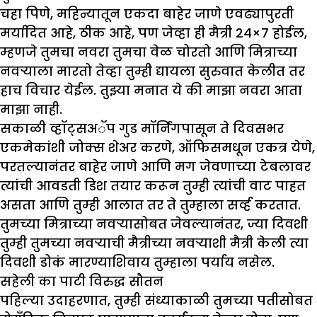
चहा पिणे, महिन्यातून एकदा बाहेर जाणे एवढ्यापुरती
मर्यादित आहे, ठीक आहे, पण जेव्हा ही मैत्री 24×7 होईल,
म्हणजे तुमचा नवरा तुमचा वेळ चोरतो आणि मित्राच्या
नवर्‍याला मारतो तेव्हा तुम्ही द्यायला सुरुवात केलीत तर
हाच विचार येईल. तुझ्या मनात ये की माझा नवरा आता
माझा नाही.
सकाळी व्हॉट्सअॅप गुड मॉर्निंगपासून ते दिवसभर
एकमेकांशी जोक्स शेअर करणे, ऑफिसमधून एकत्र येणे,
परतल्यानंतर बाहेर जाणे आणि मग जेवणाच्या टेबलावर
त्यांची आवडती डिश तयार करून तुम्ही त्यांची वाट पाहत
असता आणि तुम्ही आलात तर ते तुम्हाला सर्व्ह करतात.
तुमच्या मित्राच्या नवर्‍यासोबत जेवल्यानंतर, ज्या दिवशी
तुम्ही तुमच्या नवऱ्याची मैत्रीच्या नवऱ्याशी मैत्री केली त्या
दिवशी डोकं मारण्याशिवाय तुम्हाला पर्याय नसेल.
सहेली का पाटी विरुद्ध सौतन
पहिल्या उदाहरणात, तुम्ही संध्याकाळी तुमच्या पतीसोबत