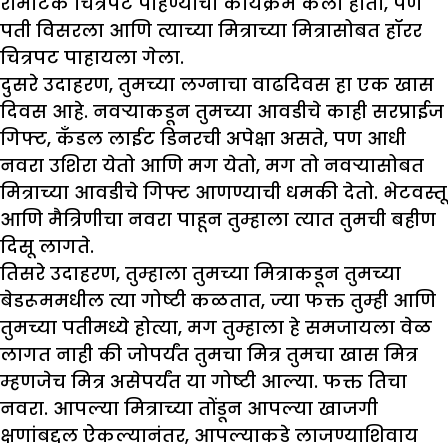
रोमँटिक चित्रपट पाहण्याचा कार्यक्रम केला होता, पण
पती विसरला आणि त्याच्या मित्राच्या मित्रासोबत हॉरर
चित्रपट पाहायला गेला.
दुसरे उदाहरण, तुमच्या लग्नाचा वाढदिवस हा एक खास
दिवस आहे. नवऱ्याकडून तुमच्या आवडीचे काही सरप्राईज
गिफ्ट, कँडल लाईट डिनरची अपेक्षा असते, पण आधी
नवरा उशिरा येतो आणि मग येतो, मग तो नवऱ्यासोबत
मित्राच्या आवडीचे गिफ्ट आणण्याची धमकी देतो. भेटवस्तू
आणि मैत्रिणीचा नवरा पाहून तुम्हाला त्यात तुमची बहीण
दिसू लागते.
तिसरे उदाहरण, तुम्हाला तुमच्या मित्राकडून तुमच्या
बेडरूममधील त्या गोष्टी कळतात, ज्या फक्त तुम्ही आणि
तुमच्या पतीमध्ये होत्या, मग तुम्हाला हे समजायला वेळ
लागत नाही की जोपर्यंत तुमचा मित्र तुमचा खास मित्र
म्हणजेच मित्र असेपर्यंत या गोष्टी आल्या. फक्त तिचा
नवरा. आपल्या मित्राच्या तोंडून आपल्या खाजगी
क्षणांबद्दल ऐकल्यानंतर, आपल्याकडे लाजण्याशिवाय