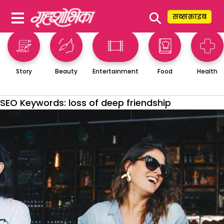
⚲
सब्सक्राइब
Story
Beauty
Entertainment
Food
Health
SEO Keywords:
loss of deep friendship