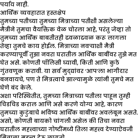
पर्याय नाही.
आर्थिक व्यवहारात हस्तक्षेप
तुमच्या पतीच्या तुमच्या मित्राच्या पतीशी असलेल्या
मैत्रीने तुमचा वैयक्तिक वेळ चोरला आहे, परंतु जेव्हा तो
तुमच्या आर्थिक बाबतीतही ढवळाढवळ करू लागला
तेव्हा तुमचे काय होईल. मित्राच्या नवऱ्याशी मैत्री
करण्यापूर्वी तुझा नवरा घरातील आर्थिक बाबींवर तुझे मत
घेत असे. कोणती पॉलिसी घ्यावी, किती आणि कुठे
गुंतवणूक करावी. या सर्व मुद्द्यांवर ‘आप’ला भागीदार
बनवायचे, पण ते मित्रत्वाचे झाल्यामुळे त्यांनी तुमचे मत
घेणे बंद केले.
अशा परिस्थितीत, तुमच्या मित्राच्या पतीला पाहून तुम्ही
चिडचिड कराल आणि असे करणे योग्य आहे, कारण
तुमच्या कुटुंबाचे भविष्य आर्थिक बाबींवर अवलंबून असते.
असो, कोणती बायको चांगली असेल की तिचा नवरा
घरातील महत्त्वाच्या गोष्टींमध्ये तिला महत्त्व देण्याऐवजी
मित्राला महत्त्व देऊ लागतो.