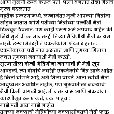
आणि मुलगी लग्न करून पती-पत्नी बनतात तेव्हा मैत्रीचे
मूल्य बदलतात.
बहुतेक प्रकरणांमध्ये, लग्नानंतर मुली आपल्या मित्रांना
सोडून जातात आणि पतीच्या मित्रांच्या पत्नींशी मैत्री
टिकवून ठेवतात. पण काही प्रसंग असे अपवाद आहेत की
जिथे मुलीची लग्नानंतरही तिच्या मैत्रिणीशी मैत्री कायम
राहते. लग्नानंतरही ते एकमेकांना भेटत राहतात,
एकमेकांच्या घरी जात असतात आणि तुमच्या मित्राचा
नवरा तुमच्या नवऱ्याशी मैत्री करतो.
सुरुवातीला दोन्ही मैत्रिणींना नवऱ्याची ही मैत्री खूप
आवडली. त्या दोघांचे नवरेही एकमेकांचे मित्र झाले आहेत
हे किती चांगले आहे, असे तिला वाटते. आता त्यांची मैत्री
आयुष्यभर अबाधित राहील, पण सुरुवातीला नवऱ्याची
मैत्री किती चांगली आहे, ती नंतर त्रास आणि संकटांना
कारणीभूत ठरू शकते, चला पाहूया:
माझे पती आता माझे नाहीत
तुमच्या नवर्‍याची मैत्रिणीच्या नवर्‍यासोबतची मैत्री फक्त