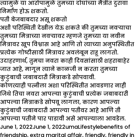
त्यामुळे या आरोपामुळे तुमच्या दोघांच्या मैत्रीत दुरावा
निर्माण होऊ शकतो.
पती बेजबाबदार असू शकतो
अशी परिस्थिती देखील येऊ शकते की तुमच्या नवऱ्याचा
तुमच्या मित्राच्या नवऱ्यावर म्हणजे तुमच्या या नवीन
मित्रावर खूप विश्वास आहे आणि तो त्याच्या अनुपस्थितीत
प्रत्येक गोष्टीसाठी मित्रावर अवलंबून राहू लागतो.
उदाहरणार्थ, तुमचा नवरा काही दिवसांसाठी शहराबाहेर
जात आहे, मागून त्याने काळजी न करता तुमच्या
कुटुंबाची जबाबदारी मित्राकडे सोपवावी.
कोणत्याही पत्नीला अशा परिस्थितीत आवडणार नाही
जिथे तिचा नवरा आपल्या कुटुंबाची प्रत्येक जबाबदारी
आपल्या मित्राकडे सोपवू लागला, कारण आपल्या
कुटुंबाची जबाबदारी आपल्या पतीवर आहे आणि ती
आपल्या पतीने पार पाडावी असे आपल्याला आवडेल.
Posted
Author
Categories
Tags
June 1, 2022
June 1, 2022
uma
Lifestyle
benefits of
on
friendship
,
extra marital affair
,
friendly
,
friendly in