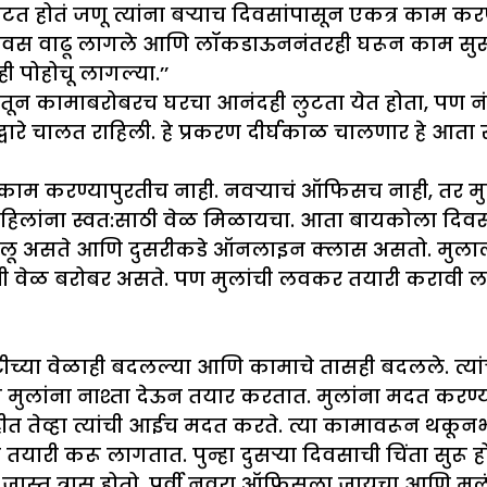
टत होतं जणू त्यांना बऱ्याच दिवसांपासून एकत्र काम क
िवस वाढू लागले आणि लॉकडाऊननंतरही घरून काम सुरूच 
ी पोहोचू लागल्या.’’
 घरातून कामाबरोबरच घरचा आनंदही लुटता येत होता, पण 
्वारे चालत राहिली. हे प्रकरण दीर्घकाळ चालणार हे आता स
घरून काम करण्यापुरतीच नाही. नवऱ्याचं ऑफिसच नाही, तर
र महिलांना स्वत:साठी वेळ मिळायचा. आता बायकोला द
ालू असते आणि दुसरीकडे ऑनलाइन क्लास असतो. मुलाल
ेळ बरोबर असते. पण मुलांची लवकर तयारी करावी लागते.
या ड्युटीच्या वेळाही बदलल्या आणि कामाचे तासही बदलले. त
ुलांना नाश्ता देऊन तयार करतात. मुलांना मदत करण्या
त तेव्हा त्यांची आईच मदत करते. त्या कामावरून थकूनभा
तयारी करू लागतात. पुन्हा दुसऱ्या दिवसाची चिंता सुरू हो
ना जास्त त्रास होतो. पूर्वी नवरा ऑफिसला जायचा आणि म