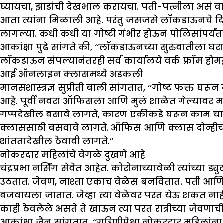
घ्यायचा, झाडांची देखभाल करायचा. पती-पत्नीला असं वा
आता त्यांना मिळाली आहे. परंतु जसजसे लॉकडाऊनचे द
लागल्या. कधी कधी या गोष्टी गंभीर होऊन पोलिसांपर्यंतह
आकांक्षा पुढे सांगते की, ‘‘लॉकडाऊनच्या सुरुवातीला
लॉकडाऊन संपल्यानंतरही सर्व कार्यालये वर्क फ्रॉम होमद
आई ऑनलाइन क्लासमध्ये अडकली
मानसशास्त्रज्ञ सुप्रीती बाली सांगतात, ‘‘गोष्ट फक्त 
आहे. पूर्वी नवरा ऑफिसला आणि मुलं शाळेत गेल्याव
गप्पदेखील बसावे लागते, कारण एकीकडे घरून काम च
क्लाससाठी बसवावे लागते. ऑफिस आणि क्लास दोन्हीची व
शांततादेखील ठेवावी लागते.’’
नोकरदार महिलांचे वेगळे दुखणे आहे
चंद्रप्रभा नर्सिंग सेवेत आहेत. कोरोनाच्यावेळी त्यांच्
उठतात. जेवण, नाश्ता एकाच वेळेस बनवितात. पती आणि म
बजवायला जातात. जेव्हा त्या वेळेवर परत येऊ शकत नाही
काही ठेवलेले असते ते खाऊन त्या परत रात्रीच्या जेवणाची 
आकांक्षा जैन सांगतात, ‘‘गृहिणीपेक्षा नोकरदार महिलां