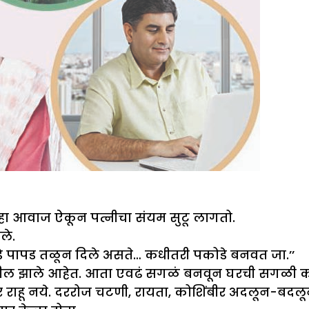
 हा आवाज ऐकून पत्नीचा संयम सुटू लागतो.
ले.
ोडे पापड तळून दिले असते… कधीतरी पकोडे बनवत जा.’’
मील झाले आहेत. आता एवढं सगळं बनवून घरची सगळी क
 राहू नये. दररोज चटणी, रायता, कोशिंबीर अदलून-बदलू