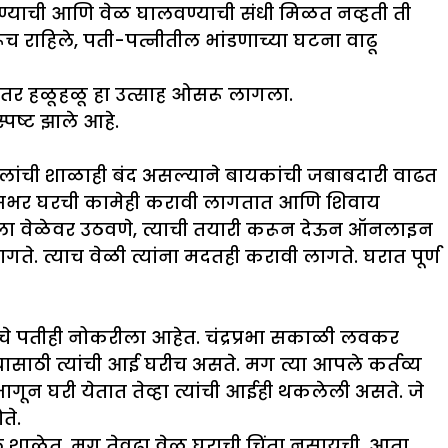
रण्याची आणि वेळ घालवण्याची संधी मिळत नव्हती ती
राहिले, पती-पत्नीतील भांडणाच्या घटना वाढू
नंतर हळूहळू हा उत्साह ओसरू लागला.
्पष्ट झाले आहे.
 मुलांची शाळाही बंद असल्याने बायकांची जबाबदारी वाढत
िवसभर घरची कामेही करावी लागतात आणि शिवाय
ा वेळेवर उठवणे, त्याची तयारी करून देऊन ऑनलाइन
 त्याच वेळी त्यांना मदतही करावी लागते. घरात पूर्ण
्यांचे पतीही नोकरीला आहेत. चंद्रप्रभा सकाळी लवकर
साठी त्यांची आई घरीच असते. मग त्या आपले कर्तव्य
गून घरी येतात तेव्हा त्यांची आईही थकलेली असते. जे
ते.
ुलं शाळेत, मग तेवढा वेळ घराची चिंता नसायची. आता