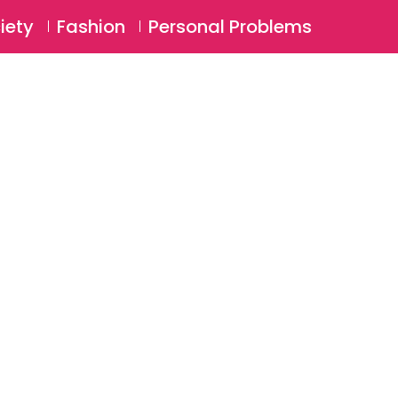
⚲
BSCRIBE
Login
iety
Fashion
Personal Problems
⚲