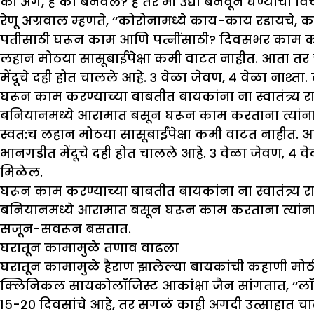
की अगं, हे का बनवलं? हे तर मी उद्या बनवून घेण्याचा वि
रेणू अग्रवाल म्हणते, ‘‘कोरोनामध्ये काय-काय रडायचे, 
पतीसाठी घरून काम आणि पत्नींसाठी? दिवसभर काम करा. प
लहान मोठया सासूबाईंपेक्षा कमी वाटत नाहीत. आता तर च
मेंदूचे दही होत चालले आहे. ३ वेळा जेवण, ४ वेळा नाश्
घरून काम करण्याच्या बाबतीत बायकांना ना स्वातंत्र्य 
बनियानमध्ये आरामात बसून घरून काम करताना त्यांना आ
स्वत:च लहान मोठया सासूबाईंपेक्षा कमी वाटत नाहीत. आ
भानगडीत मेंदूचे दही होत चालले आहे. ३ वेळा जेवण, ४ व
मिळेल.
घरून काम करण्याच्या बाबतीत बायकांना ना स्वातंत्र्य 
बनियानमध्ये आरामात बसून घरून काम करताना त्यांना आ
सजून-सवरून बसतात.
घरातून कामामुळे तणाव वाढला
घरातून कामामुळे हैराण झालेल्या बायकांची कहाणी मोठी
क्लिनिकल सायकोलॉजिस्ट आकांक्षा जैन सांगतात, ‘‘लॉ
१५-२० दिवसांचे आहे, तर सगळं काही अगदी उत्साहात