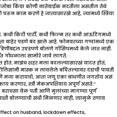
-आजोबा किंवा कोणी नातेवाईक मदतीला असतील तेथे
काम करणे हे जात्यासारखे आहे, ज्यामध्ये स्त्रिया
. कधी किटी पार्टी, कधी फिल्म तर कधी आऊटिंगमध्ये
बाहेर पडणे बंद झाले आहे. फोनवरच्या गप्पांमध्ये एक
रिणींबद्दल उघडपणे बोलणे गॉसिपमध्ये केले जात नाही.
ंत गोंधळाला सामोरे जावे लागते.
ाटत होतं. माझंच शहर मला बदलल्यासारखं वाटत होतं,
ोलिसांनी मास्क न लावलेले बघितल्यावर दंडाची पावती
 आणि मजा करायचो, आता जणू एका बांधणीत जगतोय असं
 करणार, स्त्री मेकअपशिवाय अपूर्ण असते.’’
राचसा वेळ पती आणि मुलांच्या मागण्या पूर्ण
याशी बोलण्याची संधी मिळणार नाही, त्यामुळे तणाव
ffect on husband
,
lockdown effects
,