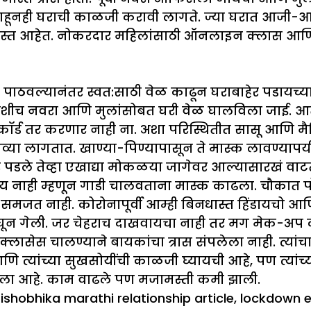
 राहूनही घराची काळजी करावी लागते. ज्या घरात आजी
 आहेत. नोकरदार महिलांसाठी ऑनलाइन क्लास आणि घरून 
ाठवल्यानंतर स्वत:साठी वेळ काढून घराबाहेर पडायच्या
वशीच नवरा आणि मुलांसोबत घरी वेळ घालविला जाई. आता 
र्ड तर करणार नाही ना. अशा परिस्थितीत सासू आणि मैत्
व्या लागतात. खाण्या-पिण्यापासून ते मास्क लावण्यापर्य
ाहेर पडले तेव्हा एखाद्या मोकळया जागेवर आल्यासारखं व
य नाही म्हणून गाडी चालवताना मास्क काढला. चौकात प
समजत नाही. कोरोनापूर्वी आम्ही बिनधास्त हिंडायचो
न गेली. जर चेहराच दाखवायचा नाही तर मग मेक-अप काय
 चालण्याने बायकांचा त्रास संपलेला नाही. त्यांचा ब
त्यांच्या सुखसोयींची काळजी घ्यायची आहे, पण त्यांच्
ला आहे. काम वाढले पण मजामस्ती कमी झाली.
ags
ishobhika marathi relationship article
,
lockdown e