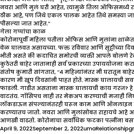
नवरा आणि मुलं घरी आहेत, त्यामुळे तिला ऑफिसमध्ये
ठीक आहे, पण जिथे एकल पालक आहेत तिथे समस्या जास्त
पीसल्या जात आहेत.’’
गेला गप्पांचा काळ
कोरोनापूर्वी महिला पतीला ऑफिस आणि मुलांना शाळेत प
वेळ घालवत असायच्या. फक्त रविवार आणि सुट्टीच्या दि
भीती असते की कदाचित समोरची व्यक्ती आपले बोलणे रेकॉ
कुठेतरी बाहेर जातानाही सर्व प्रकारच्या उपाययोजना करा
संतोष कुमारी सांगतात, ‘‘४ महिन्यांनंतर मी घरातून ब
कारण मी खूप दिवसांनी पाहत होते. मास्क घालायची सव
फाडली. गाडीत असताना मास्क घालायची काय गरज? हे 
वाटतंय. गॉसिपच नाही तर मेकअप करण्याची मजाही निघू
लॉकडाऊन संपल्यानंतरही घरून काम आणि ऑनलाइन क्लासेस
करण्यातच जातो. नवरा आणि मुलांसोबत राहायचे आहे आणि 
आणखी वाढतो. कोरोनाचा सर्वाधिक फटका पत्नींना बस
Posted
Author
Categories
T
April 9, 2022
September 2, 2022
uma
Relationship
gr