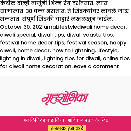
कंदील दोन्ही बाजूंनी भिन्न रंग दर्शवतात. त्यात
सामान्यत: ३८ बल्ब असतात. ते खिडक्यांवर लावले जाऊ
शकतात. संपूर्ण खिडकी याद्वारे लखलखून जाईल.
Posted
Author
Categories
Tags
October 30, 2021
uma
Lifestyle
diwali home decor
,
on
diwali special
,
diwali tips
,
diwali vaastu tips
,
festival home decor tips
,
festival season
,
happy
diwali
,
home decor
,
how to lightning
,
lifestyle
,
lighting in diwali
,
lighting tips for diwali
,
online tips
on
for diwali home decoration
Leave a comment
Diwa
Spec
वेगळ
लुकस
अशी
प्रक
अनलिमिटेड कहानियां-आर्टिकल पढ़ने के लिए
करा
सब्सक्राइब करें