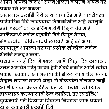
आपण आपली छोटीशी सर्जनशीलता वापरून आपले घर
प्रकाशाने भरू शकता.
आजकाल एलईडी दिवे लावण्याचा ट्रेंड आहे. याबरोबरच
पारंपारिक दिवे लावण्याची फॅशनदेखील आहे, त्यामुळे
इंडो-वेस्टर्न टच लाइटिंगमध्येही दिसून येत आहे.
मार्केटमध्ये नवीन पद्धतीचे दिवे दिसून येतात,
मेणबत्त्यांची विविधतादेखील एवढी आहे की आपण
त्यांपासून आपल्या घराच्या प्रत्येक खोलीला नवीन
शैलीने सजवू शकता.
घरात जे काही दिवे, मेणबत्त्या आणि विद्युत दिवे लावाल ते
उत्तम असावेत परंतु फारच हेवी शेडचे नकोत आणि त्यांचा
प्रकाश इतका तीक्ष्ण नसावा की डोळयांना बोचेल. प्रकाश
तेव्हाच चांगला वाटतो जेव्हा तो डोळयांना बोचणार नाही
आणि घराला चमक देईल. घराच्या एखाद्या कोपऱ्याला
हायलाइट करण्यासाठी ट्रेक लाईट्स, तर स्टाईलिश
लुकसाठी परी दिव्यांचा विकल्प निवडला जाऊ शकतो.
खास लुकसाठी एलईडी दिवे