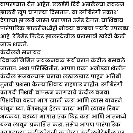
वापरण्यात येत आहेत. एलईडी दिवे असलेल्या नवरत्न
झालरी खूप चांगल्या दिसतात. या रंगीबेरंगी प्रकाश
देणाऱ्या झालरी जास्त प्रमाणात उजेड देतात. याशिवाय
पारंपारिक झालरींमध्येही मोठया बल्बचा पर्याय उपलब्ध
आहे. रेडिमेड फिटेड झालरदेखील घरासाठी खरेदी केली
जाऊ शकते.
कंदीलने सजावट
दिवाळीनिमित्त जवळजवळ सर्व घरात कंदील बसवले
जातात. अशा परिस्थितीत, आपण एका अनोख्या शैलीत
कंदील सजवल्यास घराचा लखलखाट पाहून अतिथी
तुमची प्रशंसा केल्याशिवाय राहणार नाहीत. रंगीबेरंगी
कागदी पिशवी वापरून कागदाचे कंदील बनवा.
पिशवीचा वरचा भाग खाली करा आणि त्यास वायरने
बांधून घ्या. बॅगमधून हँडल काढा आणि त्यावर रिबन
अटकवा. वरच्या भागात एक छिद्र करा आणि आतमध्ये
बल्ब लावून प्रकाशित करा, तसेच आपण पारंपारिक
कागदाच्या कंदीलऐवजी काचेच्या कंदीलनेदेखील घर