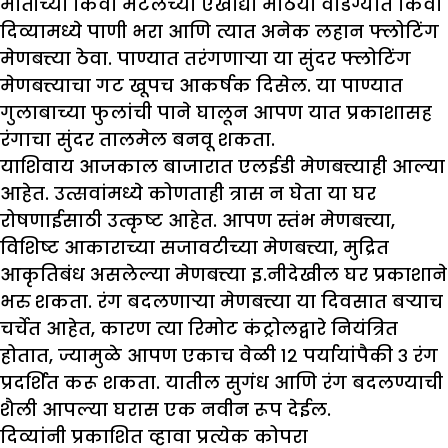
मातीच्या किंवा मॅटेलच्या एखाद्या मोठया वाडग्यात किंवा
दिव्यामध्ये पाणी भरा आणि त्यात अनेक लहान फ्लोटिंग
मेणबत्त्या ठेवा. पाण्यात तरंगणाऱ्या या सुंदर फ्लोटिंग
मेणबत्त्याचा गट खूपच आकर्षक दिसेल. या पाण्यात
गुलाबाच्या फुलांची पाने घालून आपण यात प्रकाशासह
रंगाचा सुंदर तालमेल बनवू शकता.
याशिवाय आजकाल बाजारात एलईडी मेणबत्त्याही आल्या
आहेत. उत्सवांमध्ये कोणताही त्रास न घेता या घर
रोषणाईसाठी उत्कृष्ट आहेत. आपण स्तंभ मेणबत्त्या,
विशिष्ट आकाराच्या सजावटीच्या मेणबत्त्या, मुद्रित
आकृतिबंध असलेल्या मेणबत्त्या इ.नीदेखील घर प्रकाशाने
भरु शकता. रंग बदलणाऱ्या मेणबत्त्या या दिवसात बऱ्याच
चर्चेत आहेत, कारण त्या रिमोट कंट्रोलद्वारे नियंत्रित
होतात, ज्यामुळे आपण एकाच वेळी १२ पर्यायांपैकी ३ रंग
प्रदर्शित करू शकता. यातील सुगंध आणि रंग बदलण्याची
शैली आपल्या घरास एक नवीन रूप देईल.
दिव्यांनी प्रकाशित व्हावा प्रत्येक कोपरा