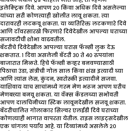
इलेक्ट्रिक दिवे. आपण २० किंवा अधिक दिवे असलेल्या
यांच्या सरी कोणत्याही खोलीत लावू शकता. त्या
दारावरही लटकवू शकता. या व्यतिरिक्त लटकणारे दिवे
आणि टॉवरसारखे फिरणारे दिवेदेखील आपल्या घराच्या
सजावटीची शोभा वाढवतील.
बॅटरीचे दिवेदेखील आपल्या घरास फॅन्सी लुक देऊ
शकतात. १ दिवा असलेली बॅटरी ३० ते ४० रुपयांना
बाजारात मिळते. हिचे फॅन्सी कव्हर बनवण्यासाठी
पिठाचा उंडा, संत्रीची गोल साल किंवा शंख इत्यादी घ्या
आणि त्यांस लेस, कुंदन, स्वरोस्की इत्यादीने सजवा.
याशिवाय याच साचांमध्ये गरम मेण भरून आपण घरीच
मेणबत्त्या बनवू शकता. या वॅक्स कँडलच्या सभोवती
आपण दालचिनीच्या स्टिक लावूनदेखील सजवू शकता.
बॅटरीचालित गोलाकार सिल्वर एलईडी दिवे घराच्या
कोणत्याही भागात वापरता येतील. राइस लाइट्सदेखील
एक चांगला पर्याय आहे. या दिव्यांमध्ये असलेले २०