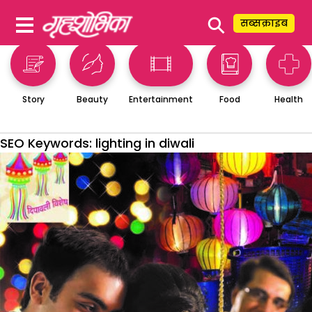
⚲
सब्सक्राइब
Story
Beauty
Entertainment
Food
Health
SEO Keywords:
lighting in diwali