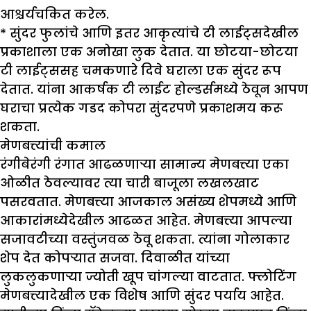
आश्चर्यचकित करेल.
* सुंदर फुलांचे आणि इतर आकृत्यांचे टी लाईट्सदेखील
प्रकाशाला एक अनोखा लुक देतात. या छोटया-छोटया
टी लाईट्ससह चमकणारे दिवे घराला एक सुंदर रूप
देतात. यांना आकर्षक टी लाईट होल्डर्समध्ये ठेवून आपण
घराचा प्रत्येक गडद कोपरा सुंदरपणे प्रकाशमय करू
शकता.
मेणबत्त्यांची कमाल
रंगीबेरंगी रंगात आढळणाऱ्या सामान्य मेणबत्त्या एका
ओळीत ठेवल्यावर त्या चारी बाजूला लखलखाट
पसरवतात. मेणबत्त्या आजकाल असंख्य शेपमध्ये आणि
आकारांमध्येदेखील आढळत आहेत. मेणबत्त्या आपल्या
सजावटीच्या वस्तुंजवळ ठेवू शकता. त्यांना गोलाकार
शेप देत कोपऱ्यात सजवा. दिवाळीत यांच्या
लुकलुकणाऱ्या ज्योती खूप चांगल्या वाटतात. फ्लोटिंग
मेणबत्त्यादेखील एक विशेष आणि सुंदर पर्याय आहेत.