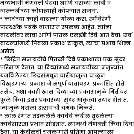
मध्यभागी मेणबत्ती पेटवा आणि घराच्या लॉबी व
बाल्कनीच्या कोणत्याही कोपऱ्यात सजवा.
* काचेच्या काही बाटल्या गोळा करा. रंगीबेरंगी
पारदर्शक पत्रके बाजारात उपलब्ध आहेत. त्यांना
बाटलीवर लावा आणि पातळ एलईडी दिवे आत ठेवा. सर्व
बाटल्यांमध्ये पिवळा प्रकाश टाकून, त्याचा प्रभाव भिन्न
असेल.
* छिद्रित सजावटीचे पितळी दिवे प्रकाशाला एक सुंदर
परिमाण देतात. या दिव्यांमध्ये सजावटीच्या नमुन्यांत
बनविलेल्या छिद्ररांमधून चारीबाजूला चाळून
विखुरणाऱ्या प्रकाशाने संपूर्ण वातावरण प्रकाशित होते.
तसेच, अशा काही खास दिव्यांच्या प्रकाशामुळे भिंतींवर
फुले किंवा इतर प्रकारच्या सुंदर आकृत्या तयार होतात,
ज्यामुळे घराला उत्सवाची चमक मिळते.
* लाल रंगात तडकलेले काचेचे कंदील तुटलेल्या
काचेसारखा प्रभाव सोडतात. त्यामध्ये मेणबत्ती किंवा दिवा
ठेवा. या कंदीलची चमकणारी प्रतिमा आपल्याला