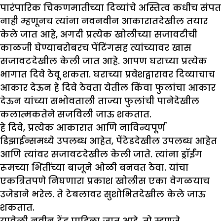
पारंपारिक चिकणमातीच्या दिव्यांचे अस्तित्व कधीच संपत
नाही म्हणूनच त्यांना नवनवीन आकारातदेखील तयार
केले जात आहे, अगदी प्रत्येक खोलीच्या सजावटीची
काळजी घेण्याबरोबरच पेंटिंगसह त्यांच्यावर खास
सजावटदेखील केली जात आहे. आपण घराच्या प्रत्येक
भागात दिवे ठेवू शकता. घराच्या प्रवेशद्वारावर दिव्याचाच
आकार देऊन हे दिवे ठेवता येतील किंवा फुलांचा आकार
देऊन यांच्या सभोवताली ताज्या फुलांची पानेदेखील
कलात्मकतेने सजविली जाऊ शकतात.
हे दिवे, प्रत्येक आकारात आणि नाविन्यपूर्ण
डिझाईन्समध्ये उपलब्ध आहेत, पेंटेडदेखील उपलब्ध आहेत
आणि त्यांवर सजावटदेखील केली जाते. त्यांना ड्रॉईंग
रूमच्या भिंतींच्या बाजूने ओळी बनवत ठेवा. यांचा
एकत्रितपणे निघणारा प्रकाश खोलीस एका वेगळयाच
उजेडाने भरेल. ते टेबलावर सुशोभितदेखील केले जाऊ
शकतात.
यावेळी नवीन ट्रेंड पाहिला जात आहे, तो म्हणजे