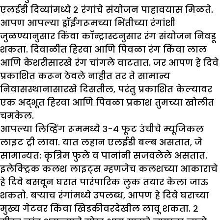
एलईडी दिव्यांमध्ये २ रंगांचे संयोजन पाहावयास मिळते.
आपण आपल्या ड्रॉईंगरूमच्या भिंतीच्या रंगांशी
जुळण्यानुसार किंवा कॉन्ट्रास्टनुसार रंग संयोजन निवडू
शकता. दिवाळीत हिरवा आणि पिवळा रंग किंवा लाल
आणि केशरीसारखे रंग चांगले वाटतात. जर आपण हे दिवे
प्रकाशित करून ठेवले नाहीत तर ते सामान्य
निवासस्थानासारखे दिसतील, परंतु प्रकाशित केल्यावर
एक अद्भूत हिरवा आणि पिवळा प्रकाश तुमच्या खोलीत
चमकेल.
आपल्या लिव्हिंग रूममध्ये ३-४ फूट उंचीचे म्यूजिकल
लाइट ट्री लावा. यात लहान एलईडी बल्ब असतात, जे
सामान्यत: कृत्रिम फुले व पानांनी सजवलेले असतात.
इलेक्ट्रिक कलश लाइट्स म्हणजेच कलशच्या आकाराचे
हे दिवे बसवून घरात पारंपारिक लुक तयार केला जाऊ
शकतो. बऱ्याच रंगांमध्ये उपलब्ध, आपण हे दिवे घराच्या
मुख्य गेटवर किंवा खिडकीवरदेखील लावू शकता. २