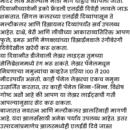
मीटर लांब असल्याने मोठा भाग याद्वारे व्यापला जातो.
दिवाळीच्यावेळी इको फ्रेंडली एलईडी दिवेही लावले जाऊ
शकतात. सिंगल कलरच्या एलईडी दिव्यांपासून ते
मल्टीकलर आणि डिझायनर दिव्यांपर्यंत सर्व उपलब्ध
आहेत. द्राक्षे, बेरी आणि लीचीच्या आकाराव्यतिरिक्त आपण
फुले, डमरू आणि मेणबत्त्यांच्या डिझाईनवाले रंगीबेरंगी
दिवेदेखील खरेदी करू शकता.
या दिवाळीत डीजेवाली लेझर लाइट्स तुमच्या
सेलिब्रेशनमध्ये रंग भरू शकते. लेझर पॅनेलमधून
निघणाऱ्या नमुन्यांचा कव्हरेज एरिया १०० ते २००
मीटरपर्यंत असतो. काही पॅनेल लेझरचा एकच नमुना
उत्सर्जित करतात, तर काही पॅनेल भिन्न-भिन्न. विशेष
गोष्ट अशी आहे की आपण या लेझर लाईट्सची गती
आपल्यानुसार सेट करू शकता.
बाजारात नवरत्न आणि मल्टीकलर झालरिंनाही मागणी
आहे. यंदा झालर्ससाठी अनेक पर्याय उपलब्ध आहेत. इतर
उत्पादनांप्रमाणेच झालरमध्येही एलईडी दिवे जास्त