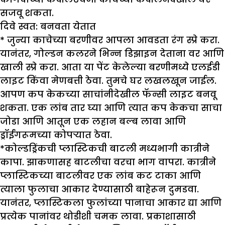
सजवू शकता.
दिवे स्वत: बनवता येतात
* जुन्या काचेच्या बरणीवर आपला आवडता रंग स्प्रे करा.
यानंतर, गोल्डन कलरने भिन्न डिझाइन देताना वर आणि
खाली स्प्रे करा. आता या पेंट केलेल्या बरणीमध्ये एलईडी
लाइट किंवा मेणबत्ती ठेवा. तुमचे घर लखलखून जाईल.
आपण कप केकच्या साचांनीदेखील फॅन्सी लाइट बनवू
शकता. एक लांब तार घ्या आणि त्यात कप केकचा साचा
जोडा आणि आतून एक लहान बल्ब लावा आणि
ड्रॉईंगरूमच्या कोपऱ्यात ठेवा.
*कोल्डड्रिंकची प्लास्टिकची बाटली मध्यभागी कात्रीने
कापा. झाकणासह बाटलीचा वरचा भाग वापरा. कात्रीने
प्लास्टिकच्या बाटलीवर एक लांब कट टाका आणि
त्याला फुलाचा आकार देण्यासाठी बाहेरून दुमडवा.
यानंतर, प्लास्टिकला फुलांच्या पानाचा आकार द्या आणि
प्रत्येक पानांवर थोडीशी चमक लावा. प्रकाशासाठी