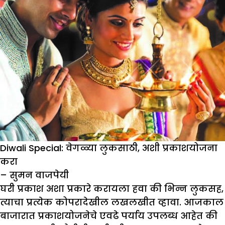
Diwali Special: वेगळ्या लुकसाठी, अशी प्रकाशयोजना
करा
– सुमन वाजपेयी
घरी प्रकाश अशा प्रकारे करायला हवा की भिन्न लुकसह,
त्याचा प्रत्येक कोपरादेखील लखलखीत व्हावा. आजकाल
बाजारात प्रकाशयोजनेचे एवढे पर्याय उपलब्ध आहेत की