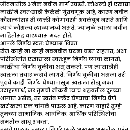
जीवनातील अनेक नवीन मार्ग उघडते. कौशल्ये ही एखाद्या
व्यक्तीने स्वतःसाठी केलेली गुंतवणूक आहे, कारण नवीन
कौशल्यांसह ती व्यक्ती कोणावरही अवलंबून नसते आणि
त्याचे कौशल्य त्याच्यामध्ये असते, ज्यामुळे त्याला नवीन
माहितीसह वाढण्यास मदत होते.
आपले निर्णय स्वतः घेण्यास शिका
रोज काही ना काही नवनवीन घटना घडत राहतात, अशा
परिस्थितीत एखाद्याला स्वत:हून निर्णय घ्यावा लागतो,
व्यक्तीचा निर्णय चुकीचा असू शकतो, पण त्यासाठीही
स्वत:ला तयार करावे लागते. निर्णय चुकीचा असला तरी
पुढचे काही निर्णय घेण्यापासून स्वतःला रोखू नका.
उदाहरणार्थ, जर तुमची नोकरी त्याच शहरातील दूरच्या
भागात असेल, तर स्वतंत्र फ्लॅट घेण्याचा निर्णय घेणे
खरोखरच एक चांगले पाऊल आहे, कारण याद्वारे तुम्ही
तुमच्या सामाजिक, भावनिक, आर्थिक परिस्थितीचा
समतोल साधू शकता.
तुमचे पालक तुमच्या निर्णयामुळे अस्वस्थ असतील, परंतु