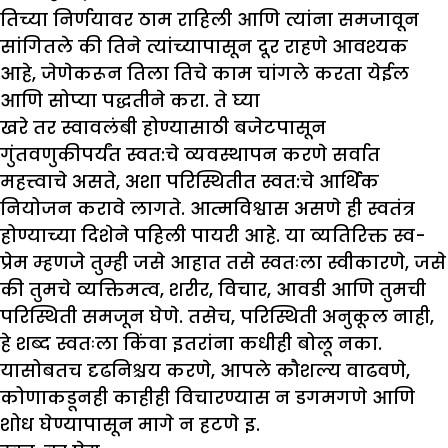
तिच्या निर्णयावर ठाम राहिली आणि त्यांना समजावून
सांगितले की तिने त्यांच्यापासून दूर राहणे आवश्यक
आहे, जेणेकरून तिला तिचे काम चांगले करता येईल
आणि सोप्या पद्धतीने करा. ते घ्या
खरे तर स्वावलंबी होण्यासाठी बजेटपासून
गुंतवणुकीपर्यंत स्वत:चे व्यवस्थापन करणे सर्वात
महत्त्वाचे असते, अशा परिस्थितीत स्वत:चे आर्थिक
नियोजन करावे लागते. आत्मविश्वास असणे ही स्वतंत्र
होण्याच्या दिशेने पहिली पायरी आहे. या व्यतिरिक्त स्व-
प्रेम म्हणजे तुम्ही जसे आहात तसे स्वतःला स्वीकारणे, जसे
की तुमचे व्यक्तिमत्व, शरीर, विचार, आवडी आणि तुमची
परिस्थिती समजून घेणे. तसेच, परिस्थिती अनुकूल नाही,
हे शब्द स्वतःला किंवा इतरांना कधीही बोलू नका.
यासोबतच दृढनिश्चय करणे, आपले कौशल्य वाढवणे,
कोणाकडूनही काहीही विचारण्यास न डगमगणे आणि
शोध घेण्यापासून मागे न हटणे इ.