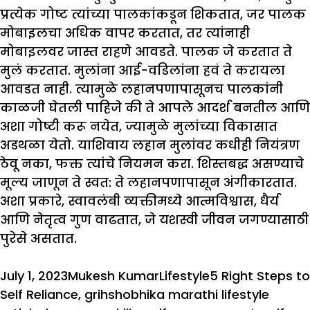
प्रत्येक गोष्ट त्यांच्या पालकांकडून शिकतात, जर पालक
मोबाइलचा अधिक वापर करतात, तर त्यांनाही
मोबाइलवर जास्त राहणे आवडते. पालक जे करतात ते
मुलं करतात. मुलांना आई-वडिलांना हवं ते करायला
आवडत नाही. त्यामुळे लहानपणापासूनच पालकांनी
काळजी घेतली पाहिजे की ते आपले आदर्श बनतील आणि
अशा गोष्टी करू नयेत, ज्यामुळे मुलांच्या विकासात
अडथळा येतो. याशिवाय लहान मुलांवर कधीही नियंत्रण
ठेवू नका, फक्त त्यांचे नियमन करा. शिस्तबद्ध असण्याचे
मूल्य जाणून ते स्वत: ते लहानपणापासून अंगीकारतात.
अशा प्रकारे, स्वावलंबी व्यक्तीमध्ये आत्मविश्वास, धैर्य
आणि नेतृत्व गुण वाढतात, जे यशस्वी जीवन जगण्यासाठी
पुरेसे असतात.
Posted
Author
Categories
Tags
July 1, 2023
Mukesh Kumar
Lifestyle
5 Right Steps to
on
Self Reliance
,
grihshobhika marathi lifestyle