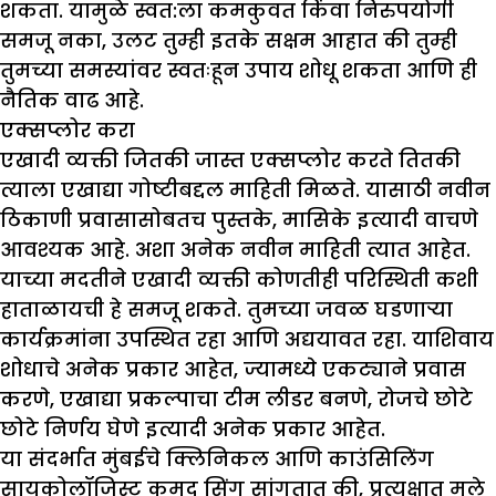
शकता. यामुळे स्वत:ला कमकुवत किंवा निरुपयोगी
समजू नका, उलट तुम्ही इतके सक्षम आहात की तुम्ही
तुमच्या समस्यांवर स्वतःहून उपाय शोधू शकता आणि ही
नैतिक वाढ आहे.
एक्सप्लोर करा
एखादी व्यक्ती जितकी जास्त एक्सप्लोर करते तितकी
त्याला एखाद्या गोष्टीबद्दल माहिती मिळते. यासाठी नवीन
ठिकाणी प्रवासासोबतच पुस्तके, मासिके इत्यादी वाचणे
आवश्यक आहे. अशा अनेक नवीन माहिती त्यात आहेत.
याच्या मदतीने एखादी व्यक्ती कोणतीही परिस्थिती कशी
हाताळायची हे समजू शकते. तुमच्या जवळ घडणाऱ्या
कार्यक्रमांना उपस्थित रहा आणि अद्ययावत रहा. याशिवाय
शोधाचे अनेक प्रकार आहेत, ज्यामध्ये एकट्याने प्रवास
करणे, एखाद्या प्रकल्पाचा टीम लीडर बनणे, रोजचे छोटे
छोटे निर्णय घेणे इत्यादी अनेक प्रकार आहेत.
या संदर्भात मुंबईचे क्लिनिकल आणि काउंसिलिंग
सायकोलॉजिस्ट कुमुद सिंग सांगतात की, प्रत्यक्षात मुले