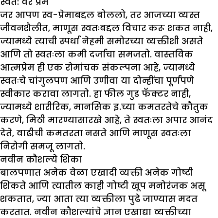
स्वत: वर प्रेम
जर आपण स्व-प्रेमाबद्दल बोललो, तर आजच्या व्यस्त
जीवनशैलीत, माणूस स्वतःबद्दल विचार करू शकत नाही,
ज्यामध्ये त्याची स्पर्धा नेहमी समोरच्या व्यक्तीशी असते
आणि तो स्वतःला कमी दर्जाचा समजतो. वास्तविक
आत्मप्रेम ही एक रोमांचक संकल्पना आहे, ज्यामध्ये
स्वतःचे चांगुलपण आणि उणीवा या दोन्हींचा पूर्णपणे
स्वीकार करावा लागतो. हा फील गुड फॅक्टर नाही,
ज्यामध्ये शारीरिक, मानसिक इ.च्या कमतरतेचे कौतुक
करणे, मिठी मारण्यासारखे आहे, ते स्वतःला अपार आनंद
देते, वाढीची कमतरता नसते आणि माणूस स्वतःला
निरोगी समजू लागतो.
नवीन कौशल्ये शिका
बालपणात अनेक वेळा एखादी व्यक्ती अनेक गोष्टी
शिकते आणि त्यातील काही गोष्टी खूप मनोरंजक असू
शकतात, ज्या आता त्या व्यक्तीला पुढे जाण्यास मदत
करतात. नवीन कौशल्यांचे ज्ञान एखाद्या व्यक्तीच्या