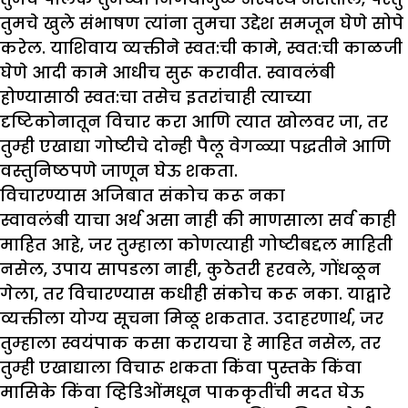
तुमचे खुले संभाषण त्यांना तुमचा उद्देश समजून घेणे सोपे
करेल. याशिवाय व्यक्तीने स्वत:ची कामे, स्वत:ची काळजी
घेणे आदी कामे आधीच सुरू करावीत. स्वावलंबी
होण्यासाठी स्वत:चा तसेच इतरांचाही त्याच्या
दृष्टिकोनातून विचार करा आणि त्यात खोलवर जा, तर
तुम्ही एखाद्या गोष्टीचे दोन्ही पैलू वेगळ्या पद्धतीने आणि
वस्तुनिष्ठपणे जाणून घेऊ शकता.
विचारण्यास अजिबात संकोच करू नका
स्वावलंबी याचा अर्थ असा नाही की माणसाला सर्व काही
माहित आहे, जर तुम्हाला कोणत्याही गोष्टीबद्दल माहिती
नसेल, उपाय सापडला नाही, कुठेतरी हरवले, गोंधळून
गेला, तर विचारण्यास कधीही संकोच करू नका. याद्वारे
व्यक्तीला योग्य सूचना मिळू शकतात. उदाहरणार्थ, जर
तुम्हाला स्वयंपाक कसा करायचा हे माहित नसेल, तर
तुम्ही एखाद्याला विचारू शकता किंवा पुस्तके किंवा
मासिके किंवा व्हिडिओंमधून पाककृतींची मदत घेऊ