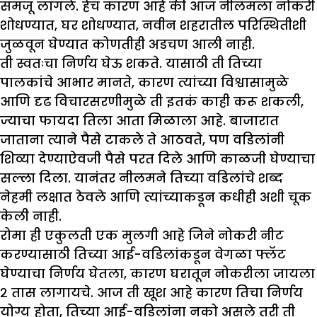
समजू लागले. हेच कारण आहे की आज नीलमला नोकरी
शोधण्यात, घर शोधण्यात, नवीन शहरातील परिस्थितीशी
जुळवून घेण्यात कोणतीही अडचण आली नाही.
ती स्वतःचा निर्णय घेऊ शकते. यासाठी ती तिच्या
पालकांचे आभार मानते, कारण त्यांच्या विश्वासामुळे
आणि दृढ विचारसरणीमुळे ती इतकं काही करू शकली,
ज्याचा फायदा तिला आता मिळाला आहे. बाजारात
जाताना त्याने पैसे टाकले ते आठवते, पण वडिलांनी
शिव्या देण्याऐवजी पैसे परत दिले आणि काळजी घेण्याचा
सल्ला दिला. यानंतर नीलमने तिच्या वडिलांचे शब्द
नेहमी लक्षात ठेवले आणि त्यांच्याकडून कधीही अशी चूक
केली नाही.
रोमा ही एकुलती एक मुलगी आहे जिने नोकरी नीट
करण्यासाठी तिच्या आई-वडिलांकडून वेगळा फ्लॅट
घेण्याचा निर्णय घेतला, कारण घरातून नोकरीला जायला
२ तास लागायचे. आज ती खूश आहे कारण तिचा निर्णय
योग्य होता, तिच्या आई-वडिलांना नको असले तरी ती