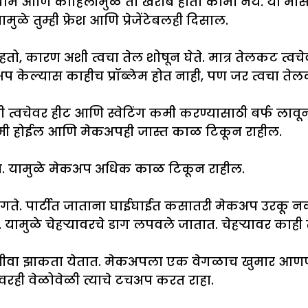
 घाम आणि काहिलीमुळे तो खराब होता कामा नये. या मो
ळे तुम्ही फ्रेश आणि प्रेजेंटेबलही दिसाल.
ो, कारण अशी त्वचा तेल शोषून घेते. मात्र तेलकट त्वचेव
मेकअप केल्यास काहीच प्रॉब्लेम होत नाही, पण जर त्वचा
वचेवर हीट आणि स्वेटिंग कमी करण्यासाठी बर्फ लावून 
 कमी होईल आणि मेकअपही जास्त काळ टिकून राहील.
रा. यामुळे मेकअप अधिक काळ टिकून राहील.
वे लागते. पार्टीत जाताना घाईघाईत कसातरी मेकअप उरकू 
 यामुळे चेहऱ्यावरचे डाग लपवले जातात. चेहऱ्यावर काह
उणीवा झाकता येतात. मेकअपला एक वेगळाच खुमार आणण्याकर
वरही वेळोवेळी त्याचे टचअप करत राहा.