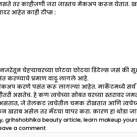
नसते तर काहीजणी जरा जास्तच मेकअप करून येतात. ख
ादर आहेत काही टीप्स :
रेतून चेहऱ्यावरच्या छोटया छोटया डिटेल्स जसं की सूक्ष्
करण्याचे प्रमाण वाढू लागले आहे.
कअप करणे पसंत करू लागल्या आहेत. मार्केटमध्ये सर्व 
काहीतरी असतेच. हे कण त्वचेच्या सोबत वरच्या स्तरावर 
सतात, जे तेलकट त्वचेतील चमक रोखतात आणि त्वचेच्या 
न खराब असेल तर मॅटचा वापर करा. कारण हा थोडा जाड
y
,
grihshobhika beauty article
,
learn makeup yours
on
eave a comment
शिका