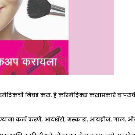
ॉस्मेटिकची निवड करा. हे कॉस्मेट्क्सि कशाप्रकारे वापरा
पण्यांना कर्ल करणे, आयशॅडो, मस्कारा, आयब्रोज, गाल, ओ