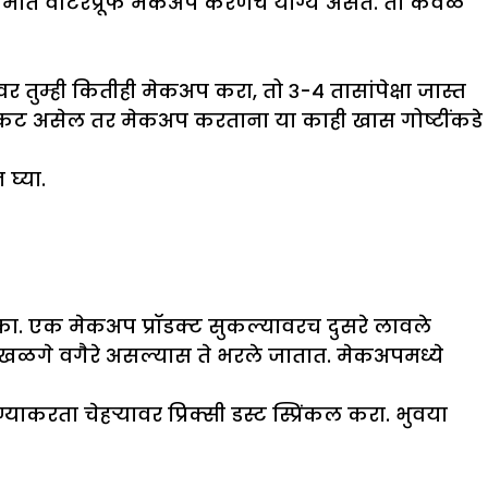
समात वॉटरप्रूफ मेकअप करणेच योग्य असते. तो केवळ
र तुम्ही कितीही मेकअप करा, तो ३-४ तासांपेक्षा जास्त
 तेलकट असेल तर मेकअप करताना या काही खास गोष्टींकडे
घ्या.
नका. एक मेकअप प्रॉडक्ट सुकल्यावरच दुसरे लावले
ी खळगे वगैरे असल्यास ते भरले जातात. मेकअपमध्ये
ता चेहऱ्यावर प्रिक्सी डस्ट स्प्रिंकल करा. भुवया