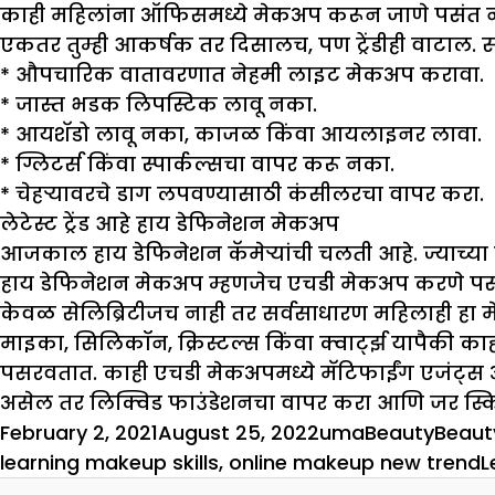
काही महिलांना ऑफिसमध्ये मेकअप करून जाणे पसंत 
एकतर तुम्ही आकर्षक तर दिसालच, पण ट्रेंडीही वाटाल. स
* औपचारिक वातावरणात नेहमी लाइट मेकअप करावा.
* जास्त भडक लिपस्टिक लावू नका.
* आयशॅडो लावू नका, काजळ किंवा आयलाइनर लावा.
* ग्लिटर्स किंवा स्पार्कल्सचा वापर करू नका.
* चेहऱ्यावरचे डाग लपवण्यासाठी कंसीलरचा वापर करा.
लेटेस्ट ट्रेंड आहे हाय डेफिनेशन मेकअप
आजकाल हाय डेफिनेशन कॅमेऱ्यांची चलती आहे. ज्याच्या नज
हाय डेफिनेशन मेकअप म्हणजेच एचडी मेकअप करणे पसंत 
केवळ सेलिब्रिटीजच नाही तर सर्वसाधारण महिलाही हा मे
माइका, सिलिकॉन, क्रिस्टल्स किंवा क्वार्ट्झ यापैकी 
पसरवतात. काही एचडी मेकअपमध्ये मॅटिफाईंग एजंट्स अ
असेल तर लिक्विड फाउंडेशनचा वापर करा आणि जर स्कि
Posted
Author
Categories
Tags
February 2, 2021
August 25, 2022
uma
Beauty
Beaut
on
learning makeup skills
,
online makeup new trend
L