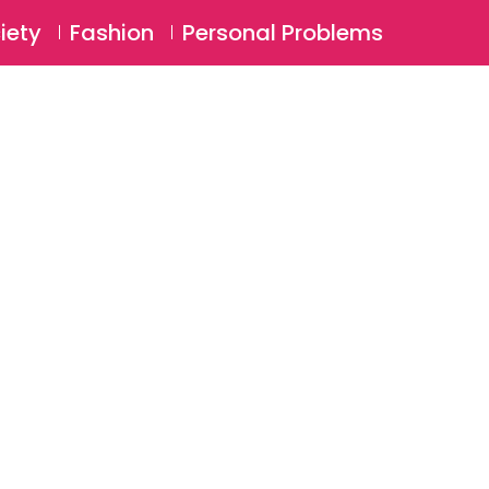
⚲
BSCRIBE
Login
iety
Fashion
Personal Problems
⚲