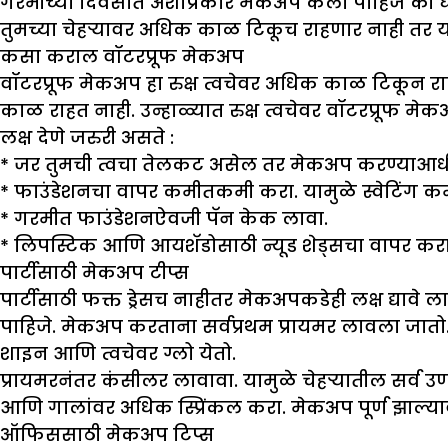
गरमीच्या दिवसांत अशाप्रकारे मेकअप केला पाहिजे की
तुमच्या चेहऱ्यावर अधिक काळ टिकूच राहणार नाही तर यामु
कसा कराल वॉटरप्रूफ मेकअप
वॉटरप्रूफ मेकअप हा रुक्ष त्वचेवर अधिक काळ टिकून राहत
काळ राहत नाही. उन्हाळ्यात रुक्ष त्वचेवर वॉटरप्रूफ 
लक्ष देणे जरुरी असते :
* जर तुमची त्वचा तेलकट असेल तर मेकअप करण्याआधी त्
* फाउंडेशनचा वापर कमीतकमी करा. यामुळे स्वेटिंग
* गरमीत फाउंडेशनऐवजी पॅन केक लावा.
* लिपस्टिक आणि आयशॅडोसाठी न्यूड शेड्सचा वापर क
पार्टीसाठी मेकअप टीप्स
पार्टीसाठी फक्त ड्रेसच नाहीतर मेकअपकडेही लक्ष द्या
पाहिजे. मेकअप करताना सर्वप्रथम प्रायमर लावला जातो.
शाइन आणि त्वचेवर ग्लो येतो.
प्रायमरनंतर कंसीलर लावावा. यामुळे चेहऱ्यातील सर्व 
आणि गालांवर अधिक स्प्रिंकल करा. मेकअप पूर्ण झाल्या
ऑफिससाठी मेकअप टिप्स