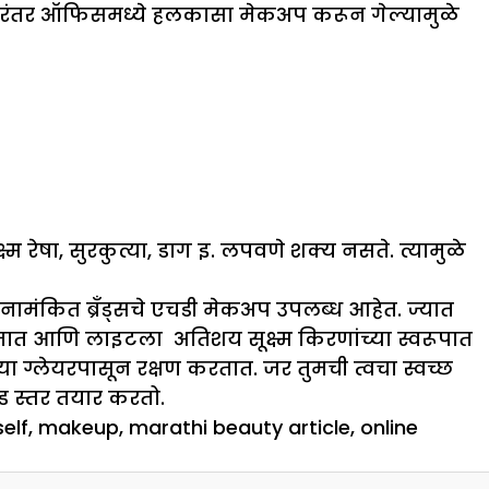
रंतर ऑफिसमध्ये हलकासा मेकअप करून गेल्यामुळे
म रेषा, सुरकुत्या, डाग इ. लपवणे शक्य नसते. त्यामुळे
नामंकित ब्रँड्सचे एचडी मेकअप उपलब्ध आहेत. ज्यात
जमतात आणि लाइटला अतिशय सूक्ष्म किरणांच्या स्वरूपात
ग्लेयरपासून रक्षण करतात. जर तुमची त्वचा स्वच्छ
 स्तर तयार करतो.
elf
,
makeup
,
marathi beauty article
,
online