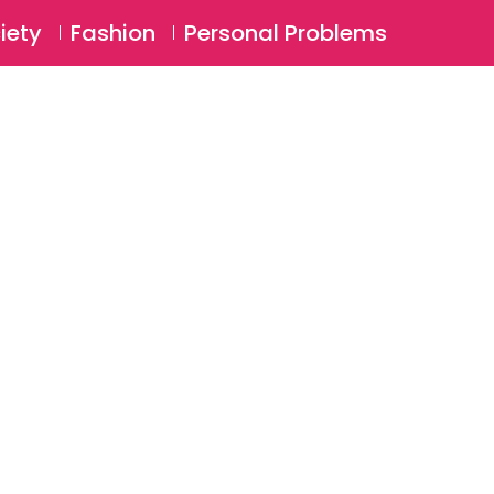
⚲
BSCRIBE
Login
iety
Fashion
Personal Problems
⚲