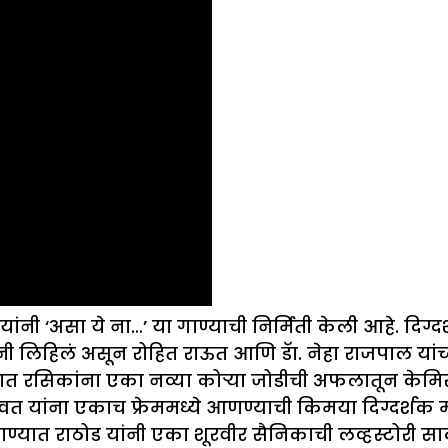
 यांनी ‘असा ये ना…’ या गाण्याची निर्मिती केली आहे. दि
ी लिहिलं असून रोहित राऊत आणि डॅा. नेहा राजपाल यांच्
्यात रसिकांना एका नव्या कोऱ्या जोडीची अफलातून केमिस्
यांना एकाच फ्रेममध्ये आणण्याची किमया दिग्दर्शक मो
यात राठोड यांनी एका शूरवीर सैनिकाची लव्हस्टोरी सा