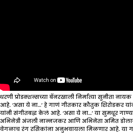
धरणी प्रोडक्शन्सच्या बॅनरखाली निर्मात्या सुनीता नायक
आहे. ‘असा ये ना…’ हे गाणं गीतकार कौतुक शिरोडकर यांन
यांनी संगीतबद्ध केलं आहे. ‘असा ये ना…’ या सुमधूर गाण
अभिनेत्री अंजली नान्नजकर आणि अभिनेता अमित डोलावत 
वेगळाच रंग रसिकांना अनुभवायला मिळणार आहे. या गाण्