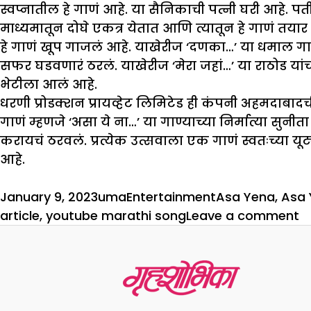
स्वप्नातील हे गाणं आहे. या सैनिकाची पत्नी घरी आहे. प
माध्यमातून दोघे एकत्र येतात आणि त्यातून हे गाणं तयार ह
हे गाणं खूप गाजलं आहे. याखेरीज ‘दणका…’ या धमाल गाण
सफर घडवणारं ठरलं. याखेरीज ‘मेरा जहां…’ या राठोड यांच्
भेटीला आलं आहे.
धरणी प्रोडक्शन प्रायव्हेट लिमिटेड ही कंपनी अहमदाबादच
गाणं म्हणजे ‘असा ये ना…’ या गाण्याच्या निर्मात्या सु
करायचं ठरवलं. प्रत्येक उत्सवाला एक गाणं स्वतःच्या यूट
आहे.
Posted
Author
Categories
Tags
January 9, 2023
uma
Entertainment
Asa Yena
,
Asa 
on
o
article
,
youtube marathi song
Leave a comment
‘
ये
न
हे
ग