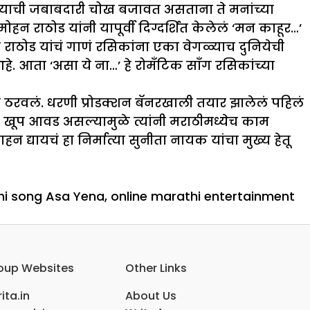
ाळण्याची जबाबदारी चोख बजावत असताना ते मनांच्या
ोहन राठोड यांनी यापूर्वी दिग्दर्शित केलेलं ‘मन काहूर…’
राठोड यांचं गाणं रसिकांना एका वेगळ्याच दुनियेची
हे. आता ‘असा ये ना…’ हे रोमँटिक साँग रसिकांच्या
यचं ठरवलं. धरणी प्रोडक्शन बॅनरखाली तयार झालेलं पहिलं
राची खूप आवड असल्यामुळे त्यांनी मराठीमध्येच काम
 द्यायचं हा निर्मात्या सुनीता नायक यांचा मुख्य हेतू
hi song Asa Yena
,
online marathi entertainment
oup Websites
Other Links
ita.in
About Us