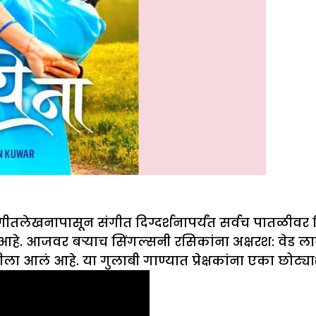
गीतलेखनापासून संगीत दिग्दर्शनापर्यंत सर्वच पातळीवर 
. आजवर बऱ्याच सिंगल्सनी रसिकांना अक्षरश: वेड लावलं आ
भेटीला आलं आहे. या गुलाबी गाण्यात प्रेक्षकांना एका छोट्