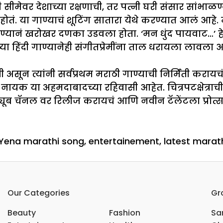
ती सीमेवर देशाच्या रक्षणाची, तर पत्नी घरी संसार सांभ
ोतं. या गाण्याचं शूटिंग सातारा येथे करण्यात आलं आहे. म
्यानं खरोखर दणका उडवला होता. ‘मन धुंद पायवाट…’ हे 
या हिंदी गाण्यानेही संगीतप्रेमींना ताल धरायला लावला आ
ी असून त्यांनी सर्वप्रथम मराठी गाण्याची निर्मिती करा
नीता नायक या अहमदाबादच्या रहिवासी आहेत. चित्रपटक्षेत्
्यूब चॅनल वर रिलीज करायचं आणि नवीन टॅलेंटला प्रोत्साहन
Yena marathi song
,
entertainement
,
latest marat
n
असा
Our Categories
Gr
ा…’
Beauty
Fashion
Sar
ुलाबी