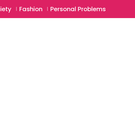
⚲
BSCRIBE
Login
iety
Fashion
Personal Problems
⚲