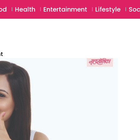
SU
od
Health
Entertainment
Lifestyle
Soc
nt