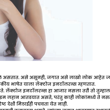
ांगले असतात. असे असूनही, जगात असे लाखो लोक आहेत ज्या
 वैद्यकीय भाषेत याला लॅक्टोज इनटॉलरन्स म्हणतात.
े. लॅक्टोज इनटॉलरन्स हा आजार नसला तरी तो तुम्हाला 
 लहान आतडयात असते, परंतु काही लोकांमध्ये ते नसते 
दिष्ट देशी मिठाईही पचवता येत नाही.