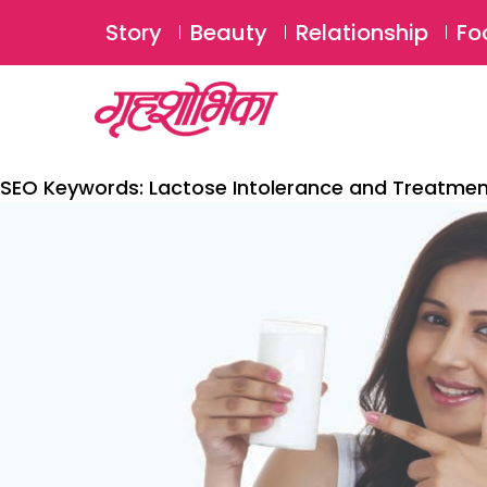
Story
Beauty
Relationship
Fo
SEO Keywords:
Lactose Intolerance and Treatme