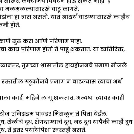
ली साखर, लॅक्टोजचे विघटन होऊ शकत नाही. हे
ंवा मळमळल्यासारखे वाटू लागते.
ंना हा त्रास असतो. यात आश्चर्य वाटण्यासारखे काहीच
कमी होते.
र्थ खाणे सुरू करा आणि परिणाम पाहा.
याचा काय परिणाम होतो ते पाहू शकतात. या व्यतिरिक्त,
ळानंतर, तुमच्या श्वासातील हायड्रोजनचे प्रमाण मोजले
रक्तातील ग्लुकोजचे प्रमाण न वाढल्यास त्याचा अर्थ
ला काही महिने लागू शकतात, अन्यथा त्यावर काही
ॅक्टोज एनिझइम पावडर मिसळून ते पिता येईल.
ध, शेळीचे दूध, शेंगदाण्याचे दूध, नट दूध यापैकी काही दूध
े इतर पर्यायांपेक्षा स्वस्तही असते.