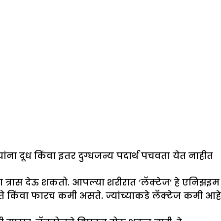
ंना दूध किंवा इतर दुग्धजन्य पदार्थ पचवता येत नाहीत
त्रास देऊ शकतो. आपल्या शरीरात ‘लॅक्टेज’ हे एनिझइम
किंवा फारच कमी असते. ज्यांच्याकडे लॅक्टेज कमी आहे