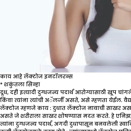
काय आहे लॅक्टोज इनटॉलरन्स
*
शकुंतला सिन्हा
दूध, दही इत्यादी दुग्धजन्य पदार्थ आरोग्यासाठी खूप च
किंवा त्यांना त्यांची अॅलर्जी असते, असे म्हणता येईल.
लॅक्टोज म्हणजे काय :
दुधात लॅक्टोज नावाची साखर असत
असते जे शरीराला साखर शोषण्यास मदत करते. हे एनिझइम
त्यांना दुग्धजन्य पदार्थ, अगदी दुधापासून बनवलेली स्वा