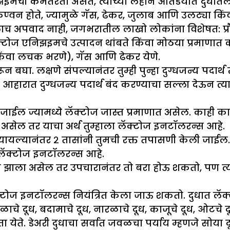
एनिझइमची कमतरता असते, त्यांच्या लहान आतडयात दुधात
्वन होते, ज्यामुळे गॅस, ढेकर, जुलाब आणि उलट्या कि
 अपवाद नाही, जगभरातील लाखो लोकांना विशेषत: प्रौढा
 लॅक्टोज एनिझइमचे उत्पादन थांबते किंवा मोठया प्रमाणात 
ंवा लचक भरणे), गॅस आणि ढेकर येणे.
ून बघा. लक्षणे संपल्यानंतर तुम्ही पुन्हा दुग्धजन्य पदा
या आहारात दुग्धजन्य पदार्थ बंद करण्याचा सल्ला देऊन त्
 जाईल ज्यामध्ये लॅक्टोज जास्त प्रमाणात असेल. काही का
त असेल तर याचा अर्थ तुम्हाला लॅक्टोज इनटॉलरन्स आहे.
्यायल्यानंतर २ तासांनी तुमची रक्त तपासणी केली जाईल. 
 लॅक्टोज इनटॉलरन्स आहे.
झाला असेल तर उपचारानंतर तो बरा होऊ शकतो, पण त्या
ॅक्टोज इनटॉलरन्स नियंत्रित केला जाऊ शकतो. दुधात ल
दळाचे दूध, बदामाचे दूध, नारळाचे दूध, काजूचे दूध, ओटचे दू
. डेअरी दुधाचा सर्वात जवळचा पर्याय म्हणजे सोया दूध, त