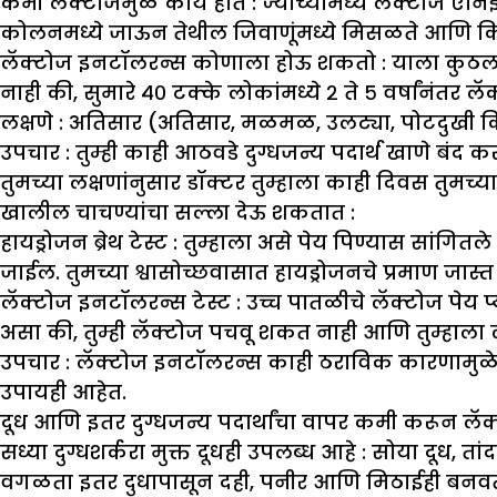
कमी लॅक्टोजमुळे काय होते :
ज्यांच्यामध्ये लॅक्टोज 
कोलनमध्ये जाऊन तेथील जिवाणूंमध्ये मिसळते आणि किण
लॅक्टोज इनटॉलरन्स कोणाला होऊ शकतो :
याला कुठलाच
नाही की, सुमारे ४० टक्के लोकांमध्ये २ ते ५ वर्षांनंतर
लक्षणे :
अतिसार (अतिसार, मळमळ, उलट्या, पोटदुखी कि
उपचार :
तुम्ही काही आठवडे दुग्धजन्य पदार्थ खाणे बंद कर
तुमच्या लक्षणांनुसार डॉक्टर तुम्हाला काही दिवस तुमच्
खालील चाचण्यांचा सल्ला देऊ शकतात :
हायड्रोजन ब्रेथ टेस्ट :
तुम्हाला असे पेय पिण्यास सांगितले
जाईल. तुमच्या श्वासोच्छवासात हायड्रोजनचे प्रमाण जास्
लॅक्टोज इनटॉलरन्स टेस्ट :
उच्च पातळीचे लॅक्टोज पेय प
असा की, तुम्ही लॅक्टोज पचवू शकत नाही आणि तुम्हाला
उपचार :
लॅक्टोज इनटॉलरन्स काही ठराविक कारणामुळे 
उपायही आहेत.
दूध आणि इतर दुग्धजन्य पदार्थांचा वापर कमी करून ल
सध्या दुग्धशर्करा मुक्त दूधही उपलब्ध आहे
: सोया दूध, तां
वगळता इतर दुधापासून दही, पनीर आणि मिठाईही बनवता येते