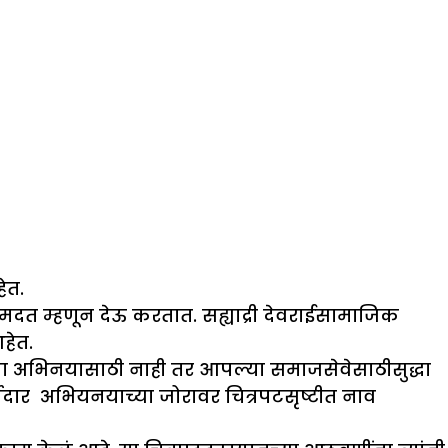
ेत.
मदत म्हणून देऊ करतात. सह्याद्री देवराईसामाजिक
हेत.
पल्या अभिनयासाठी नाही तर आपल्या समाजसेवेसाठीसुद्धा
जेदार अभियनयाच्या जोरावर चित्रपटसृष्टीत नाव