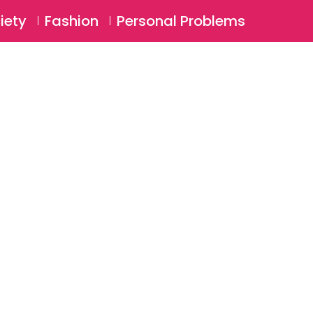
⚲
BSCRIBE
Login
iety
Fashion
Personal Problems
⚲