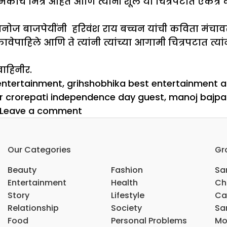
कांचे मित्र आहेत आणि त्यांनी शूल या चित्रपटात एकत्र 
. मनोज बाजपेयींनी हरिवंश राय बच्चन यांची कविता मंच
िले आणि ते त्यांनी त्यांच्या आगामी चित्रपटात त्यांन
वाहिनीर.
Tags
entertainment
,
grihshobhika best entertainment ar
r crorepati independence day guest
,
manoj bajpa
on
Leave a comment
स्वातंत्र्यदिन विशेष,
कोण होणार करोडपती
Our Categories
Gr
Beauty
Fashion
Sar
Entertainment
Health
Ch
Story
Lifestyle
Ca
Relationship
Society
Sar
Food
Personal Problems
Mo