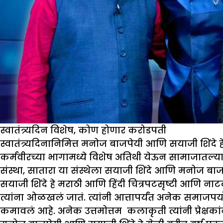
स्वातंत्र्यदिन विशेष, कोण होणार करोडपती
स्वातंत्र्यदिनानिमित्त मनोज बाजपेयी आणि सयाजी शिंदे 
कर्मवीरच्या भागामध्ये विशेष अतिथी येऊन सामाजातल्य
संस्था, सातारा या संस्थेला सयाजी शिंदे आणि मनोज बा
सयाजी शिंदे हे मराठी आणि हिंदी चित्रपटसृष्टी आणि ना
त्यांना ओळखलं जातं. त्यांनी आत्तापर्यंत अनेक समाजप
कमावलं आहे. अनेक उत्तमोत्तम कलाकृती त्यांनी प्रेक्षका