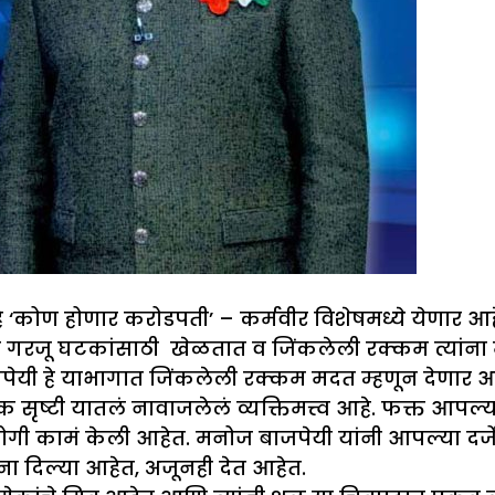
हे ‘कोण होणार करोडपती’ – कर्मवीर विशेषमध्ये येणार आह
ा गरजू घटकांसाठी खेळतात व जिंकलेली रक्कम त्यांना 
जपेयी हे याभागात जिंकलेली रक्कम मदत म्हणून देणार आ
टक सृष्टी यातलं नावाजलेलं व्यक्तिमत्त्व आहे. फक्त आ
योगी कामं केली आहेत. मनोज बाजपेयी यांनी आपल्या दर्
ंना दिल्या आहेत, अजूनही देत आहेत.