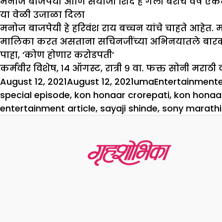
मनोज बाजपेयी आणि सयाजी शिंदे हे गेली बरीच वर्ष एकमे
या वेळी उजाळा दिला
मनोज बाजपेयी हे हरिवंश राय बच्चन यांचे चाहते आहेत
मालिका करत असताना सचिनजींच्या अभिनयातले बारकावेपाह
पाहा, ‘कोण होणार करोडपती’
कर्मवीर विशेष, १४ ऑगस्ट, रात्री ९ वा. फक्त सोनी मराठी 
Posted
Author
Categories
August 12, 2021
August 12, 2021
uma
Entertainment
on
special episode
,
kon honaar crorepati
,
kon honaa
entertainment article
,
sayaji shinde
,
sony marathi