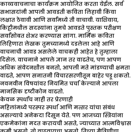
काव्यवाचनाचा कार्यक्रम आयोजित करता येईल. सर्व
सभासदांनी आपली आवडती कविता लिहावी किंवा
लक्षात ठेवावी आणि सर्वांमध्ये ती वाचावी. याशिवाय,
किट्टीमधील सदस्यांना तुमचे आवडते पुस्तक परीक्षण
सर्वांसोबत शेअर करण्यास सांगा. मार्मिक कविता
लिहिणारा लेखक तुमच्यामध्ये दडलेला आहे आणि
वाचनाची आवड असलेले वाचकही आहेत हे तुम्हाला
दिसेल. वाचनाने आपले ज्ञान तर वाढतेच, पण आपण
अधिक संवेदनशील बनतो, आपली मते मांडण्याची क्षमता
वाढते, आपण सनातनी विचारसरणीतून बाहेर पडू शकतो.
नवनवीन विषयांवर नियमित चर्चा केल्याने आपला
मानसिक दृष्टीकोन वाढतो.
केवळ स्पर्धाच नाही तर प्रेरणाही
महिलांमध्ये परस्पर स्पर्धा आणि मत्सर यांचा संबंध
असल्याचे अनेकदा दिसून येते. पण आजच्या स्त्रियांना
एकमेकांना मदत करायची असते, ज्याच्यात आत्मविश्वास
कमी असतो, तो वाढवायचा असतो. तिच्या मैत्रिणीचा