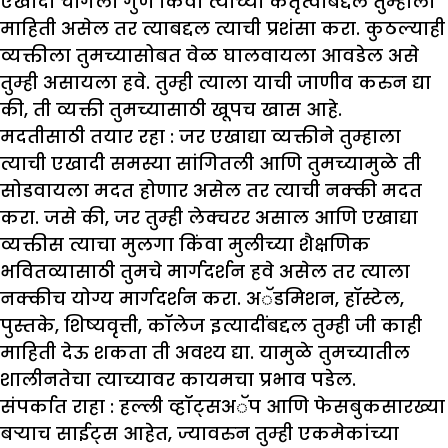
एखादा चांगला गुण किंवा त्याच्या कर्तृत्वाबद्दल तुम्हाला
माहिती असेल तर त्याबद्दल त्याची प्रशंसा करा. कुठल्याही
व्यक्तीला तुमच्यासोबत वेळ घालवायला आवडेल असे
तुम्ही असायला हवे. तुम्ही त्याला याची जाणीव करुन द्या
की, ती व्यक्ती तुमच्यासाठी खूपच खास आहे.
मदतीसाठी तयार रहा :
जर एखाद्या व्यक्तीने तुम्हाला
त्याची एखादी समस्या सांगितली आणि तुमच्यामुळे ती
सोडवायला मदत होणार असेल तर त्याची नक्की मदत
करा. जसे की, जर तुम्ही लेक्चरर असाल आणि एखाद्या
व्यक्तीस त्याचा मुलगा किंवा मुलीच्या शैक्षणिक
भवितव्यासाठी तुमचे मार्गदर्शन हवे असेल तर त्याला
नक्कीच योग्य मार्गदर्शन करा. अॅडमिशन, हॉस्टेल,
पुस्तके, शिष्यवृत्ती, कॉलेज इत्यादींबद्दल तुम्ही जी काही
माहिती देऊ शकता ती अवश्य द्या. यामुळे तुमच्यातील
शालीनतेचा त्याच्यावर कायमचा प्रभाव पडेल.
संपर्कात राहा :
हल्ली व्हॉट्सअॅप आणि फेसबुकसारख्या
बऱ्याच साईट्स आहेत, ज्यावरुन तुम्ही एकमेकांच्या