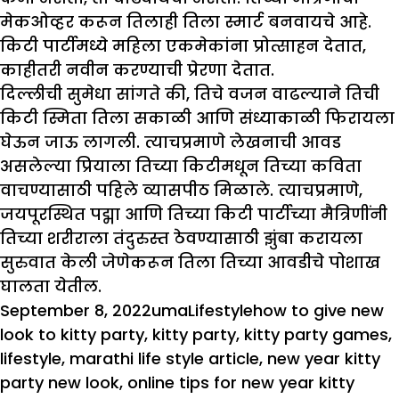
मेकओव्हर करून तिलाही तिला स्मार्ट बनवायचे आहे.
किटी पार्टीमध्ये महिला एकमेकांना प्रोत्साहन देतात,
काहीतरी नवीन करण्याची प्रेरणा देतात.
दिल्लीची सुमेधा सांगते की, तिचे वजन वाढल्याने तिची
किटी स्मिता तिला सकाळी आणि संध्याकाळी फिरायला
घेऊन जाऊ लागली. त्याचप्रमाणे लेखनाची आवड
असलेल्या प्रियाला तिच्या किटीमधून तिच्या कविता
वाचण्यासाठी पहिले व्यासपीठ मिळाले. त्याचप्रमाणे,
जयपूरस्थित पद्मा आणि तिच्या किटी पार्टीच्या मैत्रिणींनी
तिच्या शरीराला तंदुरुस्त ठेवण्यासाठी झुंबा करायला
सुरुवात केली जेणेकरून तिला तिच्या आवडीचे पोशाख
घालता येतील.
Posted
Author
Categories
Tags
September 8, 2022
uma
Lifestyle
how to give new
on
look to kitty party
,
kitty party
,
kitty party games
,
lifestyle
,
marathi life style article
,
new year kitty
party new look
,
online tips for new year kitty