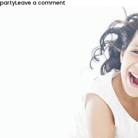
on
party
Leave a comment
किटी
पार्टीला
नवीन
लुक
द्या