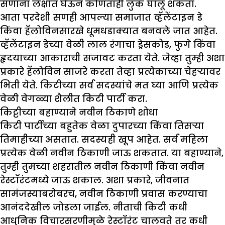
सणांना लक्षात घेऊन कोणताही लुक घालू शकता.
आता परदेशी सणही आपल्या समाजात व्हॅलेंटाइन डे
किंवा हॅलोविनसारखे धूमधडाक्यात बनवले जात आहेत.
व्हॅलेंटाइन डेच्या वेळी लाल रंगाचा ड्रेसकोड, फुगे किंवा
हृदयाच्या आकाराची सजावट करता येते. जेव्हा तुम्ही अशा
प्रकारे हॅलोविन साजरे करता तेव्हा प्रत्येकाच्या चेहऱ्यावर
भिती येते. किटीच्या सर्व सदस्यांचे मत घ्या आणि प्रत्येक
वेळी वेगळ्या शैलीत किटी पार्टी करा.
किट्टीच्या बहाण्याने नवीन ठिकाणे शोधा
किटी पार्टीच्या बहुतेक वेळा दुपारच्या किंवा तिसऱ्या
तिमाहीच्या असतात. सदस्यही खूप आहेत. सर्व महिला
प्रत्येक वेळी नवीन ठिकाणी जाऊ शकतात. या बहाण्याने,
तुम्ही तुमच्या शहरातील नवीन ठिकाणी किंवा नवीन
रेस्टॉरंटमध्ये जाऊ शकाल. अशा प्रकारे, जीवनात
सामंजस्याबरोबरच, नवीन ठिकाणी प्रवास करण्याचा
आनंददेखील जोडला जाईल. नीताची किटी कधी
आधुनिक विचारसरणीमुळे रेस्टॉरंट चालवते तर कधी