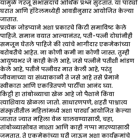
यामुळे गरजू सभासदाचे आर्थिक प्रश्न सुटतात. या पार्ट्या
घरात आणि हॉटेलमध्येही आवडीनुसार आयोजित केल्या
जातात.
प्रत्येक जोडप्याने अशा प्रकारचे किटी समाविष्ट केले
पाहिजे. समान वयात आल्यानंतर, पती-पत्नी दोघांनीही
समजून घेतले पाहिजे की त्यांचे भागीदार एकमेकांच्या
बरोबरीचे आहेत. ना कोणी कमी ना कोणी जास्त. तुम्ही
आयुष्यभर जे काही केले आहे, जसे पत्नीने पतीशी भांडण
केले आहे, पतीने पत्नीवर मात केली आहे, परंतु
जीवनाच्या या संध्याकाळी ते जसे आहे तसे प्रेमाने
स्वीकारा आणि एकत्रितपणे पार्टीचा आनंद घ्या.
किट्टी हा तांबोळ्याचा खेळ आहे जो पैशाने किंवा
त्याशिवाय खेळला जातो. साधारणपणे, शहरी पाश्चात्य
संस्कृतीतील महिलांमध्ये अशा पार्ट्या आयोजित केल्या
जातात ज्यात महिला वेळ घालवण्यासाठी, चहा,
तांबोळ्यासोबत नाश्ता आणि काही गप्पा मारण्यासाठी
जमतात. ते एकमेकांच्या घरी जाऊन अशा कार्यक्रमांचे