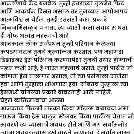
आकर्षणाचे केंद्र बनवेल. तुम्ही इतरांच्या तुलनेत फिट
आणि आकर्षक दिसत असाल तर तुमच्यात आपोआपच
आत्मविश्वास येईल. तुम्ही इतरांशी कशा प्रकारे
मिळूनमिसळून वागता, त्यांच्याशी कसा संवाद साधता,
ही गोष्ट अत्यंत महत्त्वाची आहे.
आजकाल लोक सर्वप्रथम तुम्ही परिधान केलेल्या
कपडयांवरुन तुमचे मूल्यांकन करतात. पण महागडा
डिझाइनर ड्रेस परिधान करण्यापेक्षा तुमची तयार होण्याची
पद्धत कशी आहे, हे जास्त महत्त्वाचे असते. तुम्ही पार्टीत जो
कोणता ड्रेस घालणार असाल, तो त्या प्रसंगाला साजेसा
हवा आणि तुम्हाला शोभणारा हवा. सोबतच तुम्हाला त्या
ड्रेसमध्ये चांगल्या प्रकारे वावरताही आले पाहिजे.
चेहरा व्यक्तिमत्त्वाचा आरसा
आजकाल फिल्मी तारका किंवा मॉडल्स बऱ्याचदा असा
गाऊन किंवा ड्रेस घालून स्टेजवर किंवा पार्टीला येतात जो
सावरणे त्यांच्यासाठी अवघड होते आणि मग सर्वांसमोर
त्यांना अवघडल्यासारखे वाटते. म्हणूनच, हे सर्वात जास्त