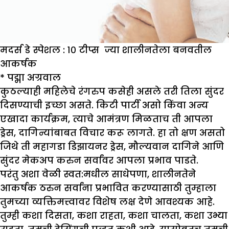
मदर्स डे स्पेशल : १० टीप्स ज्या शालीनतेला बनवतील
आकर्षक
*
पद्मा अग्रवाल
कुठल्याही महिलेचे रंगरुप कसेही असले तरी तिला सुंदर
दिसण्याची इच्छा असते. किटी पार्टी असो किंवा अन्य
एखादा कार्यक्रम, त्याचे आमंत्रण मिळताच ती आपला
ड्रेस, दागिन्यांबाबत विचार करू लागते. हा तो क्षण असतो
जिथे ती महागडा डिझायनर ड्रेस, मौल्यवान दागिने आणि
सुंदर मेकअप करुन सर्वांवर आपला प्रभाव पाडते.
परंतु अशा वेळी स्वत:मधील साधेपणा, शालीनतेने
आकर्षक ठरुन सर्वांना प्रभावित करण्यासाठी तुम्हाला
तुमच्या व्यक्तिमत्त्वावर विशेष लक्ष देणे आवश्यक आहे.
तुम्ही कशा दिसता, कशा राहता, कशा चालता, कशा उभ्या