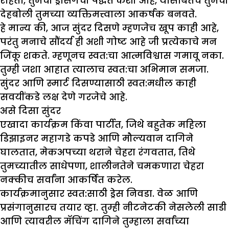
राहता, तुमची ड्रेसिंगची पद्धत कशी आहे, यासोबतच तुमची
देहबोली तुमच्या व्यक्तिमत्त्वाला आकर्षक बनवते.
हे मान्य की, आज सुंदर दिसणे म्हणजेच खूप काही आहे,
परंतु मनाचे सौंदर्य ही अशी गोष्ट आहे जी प्रत्येकाचे मन
जिंकू शकते. म्हणूनच स्वत:चा आत्मविश्वास गमावू नका.
तुम्ही जशा आहात त्यालाच स्वत:चा अभिमान समजा.
सुंदर आणि स्मार्ट दिसण्यासाठी स्वत:मधील काही
सवयींकडे लक्ष देणे गरजेचे आहे.
असे दिसा सुंदर
एखादा कार्यक्रम किंवा पार्टीत, जिथे बहुतेक महिला
डिझाइनर महागडे कपडे आणि मौल्यवान दागिने
घालतात, मेकअपच्या थराने चेहरा रंगवतात, तिथे
तुमच्यातील साधेपणा, शालीनतेने चमकणारा चेहरा
नक्कीच सर्वांना आकर्षित करेल.
कार्यक्रमानुसार स्वत:साठी ड्रेस निवडा. वेळ आणि
प्रसंगानुसारच तयार व्हा. तुम्ही नीटनेटकी नेसलेली साडी
आणि त्यावरील मॅचिंग दागिने तुम्हाला सर्वांच्या