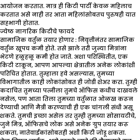
आयोजन करतात. मात्र ही किटी पार्टी केवळ महिलाच
करतात असे नाही तर आता महिलांसोबतच पुरुषही यात
सहभागी होतात.
ज्येष्ठ नागरिक किटीचे फायदे
सामाजिक वर्तुळ तयार होणार :
निवृत्तीनंतर सामाजिक
वर्तुळ खूपच कमी होते. तसे झाले तरी जुन्या मित्रांना
भेटणे हळूहळू कमी होत जाते. अशा परिस्थितीत, एक
किटी टाकून, आपण आपल्या क्षेत्रातील अनेक लोकांशी
परिचित होतात. तुम्हाला हवे असल्यास, तुमच्या
विभागातील काही लोकांसोबत ही जोडी शेअर करा. तुम्ही
कदाचित तुमच्या पत्नीला तुमचे ऑफिस कधीच दाखवले
नसेल, पण आता तिला तुमच्या वर्तुळात ओळख करून
देण्याची आणि मैत्री करण्याची ही एक चांगली संधी असू
शकते. तुमची इच्छा असेल तर तुम्ही तुमच्या सोसायटीचे,
जुने मित्र, ऑफिसचे लोक असे अनेक ग्रुप तयार करू
शकता, नातेवाईकांसोबतही अशी किटी जोडू शकता.