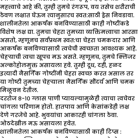
महत्त्वाचे आहे की, तुम्ही तुमचे रंगरूप, वय तसेच शरीराची
ठेवण लक्षात घेऊन त्यानुसारच स्वत:साठी ड्रेस निवडावा.
शालीनतेला आकर्षक बनविण्यासाठी काही गोष्टींकडे
विशेष लक्ष द्या. तुमचा चेहरा तुमच्या व्यक्तिमत्त्वाचा आरसा
असतो, म्हणूनच सर्वप्रथम स्वत:चा चेहरा चमकदार आणि
आकर्षक बनविण्यासाठी त्वचेची स्वच्छता आवश्यक आहे.
चेहऱ्याची त्वचा खूपच मऊ असते. म्हणूनच, तुमचे क्लिंजर
अल्कोहोलमुक्त असायला हवे. तुम्ही दूध, दही, हळद
इत्यादी नैसर्गिक गोष्टींनी चेहरा स्वच्छ करत असाल तर
या गोष्टी तुमच्या चेहऱ्याला नैसर्गिक सौंदर्य आणि चमक
मिळूवन देतील.
दररोज ८-१० ग्लास पाणी प्यायल्यामुळेही त्याचा त्वचेवर
चांगला परिणाम होतो. हातपाय आणि केसांकडेही लक्ष
देणे गरजेचे आहे. भुवयांचा आकारही चांगला ठेवा.
ओठदेखील मऊ असायला हवेत.
शालीनतेला आकर्षक बनविण्यासाठी काही टिप्स :