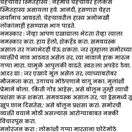
चेहऱ्यावर स्मितहास्य :
नेहमीच चेहऱ्यावर हलकेसे
स्मितहास्य असायला हवे. आनंदी, हसणारा चेहरा
सर्वांनाच आवडतो. चेहऱ्यावरील हास्य अनोळखी
लोकांनाही हसण्यास भाग पाडते.
नमस्कार :
जेव्हा आपण एखाद्याला भेटता तेव्हा त्याला
नमस्कार करा. हाय हॅलो, शेकहँड करा. समवयस्क
असाल तर गळाभेटही घेऊ शकता. जर तुम्हाला समोरच्या
व्यक्तीचे नाव आठवत असेल तर, त्या नावाने हाक मारुन
गप्पा मारा. यामुळे आपुलकी वाढते. स्वत:ला अपडेट ठेवा.
आदर द्या :
जर एखादे मूल असेल तर, त्याच्याबरोबर
मौजमजा करा. उगाचच मोठेपणाने वागू नका. मुलांशी
प्रेमाने बोला. ‘किती गोड आहेस’, असे बोलून तुम्ही त्याची
प्रशंसा करू शकता. समवयस्क असाल तर, ‘या ड्रेसमध्ये तू
खूप छान दिसतेस,’ असे बोलून प्रशंसा करा. समोरची
व्यक्ती वयाने मोठी असल्यास आरोग्याबाबत नक्की
विचारपूस करा.
मनोरंजन करा :
लोकांशी गप्पा मारताना छोटेमोठे