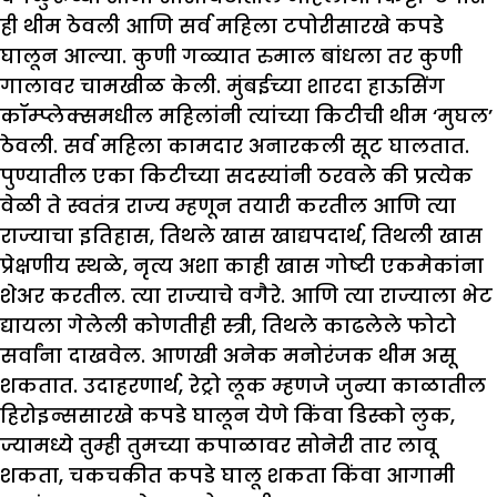
ही थीम ठेवली आणि सर्व महिला टपोरीसारखे कपडे
घालून आल्या. कुणी गळ्यात रुमाल बांधला तर कुणी
गालावर चामखीळ केली. मुंबईच्या शारदा हाऊसिंग
कॉम्प्लेक्समधील महिलांनी त्यांच्या किटीची थीम ‘मुघल’
ठेवली. सर्व महिला कामदार अनारकली सूट घालतात.
पुण्यातील एका किटीच्या सदस्यांनी ठरवले की प्रत्येक
वेळी ते स्वतंत्र राज्य म्हणून तयारी करतील आणि त्या
राज्याचा इतिहास, तिथले खास खाद्यपदार्थ, तिथली खास
प्रेक्षणीय स्थळे, नृत्य अशा काही खास गोष्टी एकमेकांना
शेअर करतील. त्या राज्याचे वगैरे. आणि त्या राज्याला भेट
द्यायला गेलेली कोणतीही स्त्री, तिथले काढलेले फोटो
सर्वांना दाखवेल. आणखी अनेक मनोरंजक थीम असू
शकतात. उदाहरणार्थ, रेट्रो लूक म्हणजे जुन्या काळातील
हिरोइन्ससारखे कपडे घालून येणे किंवा डिस्को लुक,
ज्यामध्ये तुम्ही तुमच्या कपाळावर सोनेरी तार लावू
शकता, चकचकीत कपडे घालू शकता किंवा आगामी