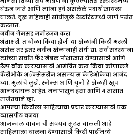
मानसी तिच्या सर्व मैत्रिणींना कुठल्यातरी रेस्टॉरंटमध्ये
घेऊन जाते आणि त्यांना हवे असलेले पदार्थ खायला
घालते. वृद्ध महिलाही सोयीमुळे रेस्टॉरंटमध्ये जाणे पसंत
करतात.
नवीन गेमसह मनोरंजन करा
अंताक्षरी, तांबोळा किंवा हौजी या खेळांनी किटी भरली
असेल तर इतर नवीन खेळांनाही संधी द्या. सर्व सदस्यांना
त्यांच्या सर्वात फॅशनेबल पोशाखात येण्यासाठी आणि
रॅम्प वॉक करण्यासाठी आमंत्रित करा किंवा कोणाकडे
कॅरीओके अॅक्सेसरीज असल्यास कॅरिओकेचा आनंद
घ्या. मुलांचे लुडो, स्नेक्स आणि युनो हे खेळही खूप
आनंददायक आहेत. मनापासून हसा आणि ४ तासात
ताजेतवाने व्हा.
आपल्या किटीला साहित्याचा प्रचार करण्यासाठी एक
व्यासपीठ बनवा
आजकाल वाचनाची सवयच सुटत चालली आहे.
साहित्याला चालना देण्यासाठी किटी पार्टीमध्ये