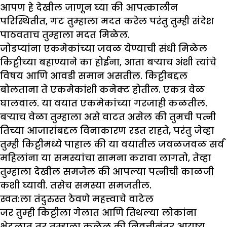
आपण हे देखील जाणून घ्या की आपत्कालीन
परिस्थितीत, गट तुम्हाला मदत करेल परंतु तुम्ही संदेश
पाठवताच तुम्हाला मदत मिळेल.
जोडप्यांना एकमेकांच्या जवळ येण्याची संधी मिळेल
किट्टीच्या बहाण्याने का होईना, आता बऱ्याच अंशी त्यांचे
विषय आणि आवडी समान असतील. किट्टीबद्दल
बोलताना ते एकमेकांशी कनेक्ट होतील. एकत्र वेळ
घालवाल. या वयात एकमेकांच्या गरजाही कळतील.
बऱ्याच वेळा तुम्हाला असे वाटत असेल की तुमची पत्नी
तिच्या आजारांबद्दल विनाकारण रडत राहते, परंतु जेव्हा
तुम्ही किट्टीमध्ये पाहाल की या वयातील जवळजवळ सर्व
महिलांना या समस्यांचा सामना करावा लागतो, तेव्हा
तुम्हाला देखील समजेल की आपल्या पत्नीची काळजी
कशी घ्यावी. तसेच समस्या समजतील.
स्वत:ला तंदुरुस्त ठेवणे महत्त्वाचे वाटेल
जर तुम्ही किट्टीला गेलात आणि तिथल्या लोकांना
भेटलात तर तुम्हाला कळेल की निवृत्तीनंतर आयुष्य