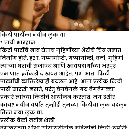
किटी पार्टीला नवीन लुक द्या
*
प्राची भारद्वाज
किटी पार्टीचे नाव येताच गृहिणींच्या भेटीचे चित्र मनात
निर्माण होते. हशा, गप्पागोष्टी, गप्पागोष्टी, बनी, गृहिणी
त्यांच्या घराची सजावट आणि खाद्यपदार्थांच्या भरपूर
प्रमाणात क्रॉकरी दाखवत आहेत. पण आता किटी
पार्ट्यांची व्यक्तिरेखाही बदलत आहे. आता प्रत्येक किटी
पार्टी सारखी नसते, परंतु वेगवेगळे गट वेगवेगळ्या
प्रकारे त्यांच्या किटीचे आयोजन करतात, मग उशीर
काय? नवीन वर्षात तुम्हीही तुमच्या किटीचा लूक बदलून
तिला नवा लूक द्या.
प्रत्येक वेळी नवीन शैली
बंगळुरूच्या शोभा सोसायटीतील महिलांनी किट्टी ‘टपोरी’