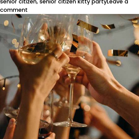
senior citizen
,
senior citizen kitty party
Leave a
on
comment
ज्येष्ठ
नागरिकांमध्ये
किटीचा
वाढता
कल