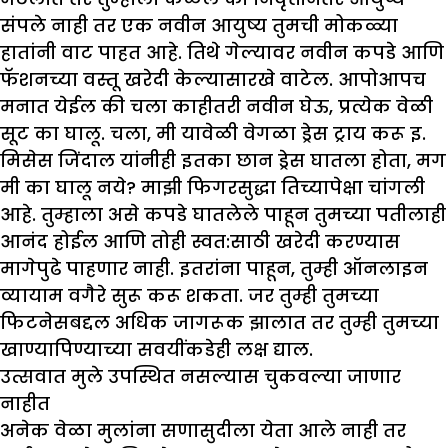
संपले नाही तर एक नवीन आयुष्य तुमची मोकळ्या
हातांनी वाट पाहत आहे. तिथे गेल्यावर नवीन कपडे आणि
फॅशनच्या वस्तू खरेदी केल्यासारखे वाटेल. आपोआपच
मनात येईल की चला काहीतरी नवीन घेऊ, प्रत्येक वेळी
सूट का घालू. चला, मी यावेळी वेगळा ड्रेस ट्राय करू इ.
मिसेस जिंदाल यांनीही इतका छान ड्रेस घातला होता, मग
मी का घालू नये? माझी फिगरसुद्धा तिच्यापेक्षा चांगली
आहे. तुम्हाला असे कपडे घातलेले पाहून तुमच्या पतीलाही
आनंद होईल आणि तोही स्वत:साठी खरेदी करण्यास
मागेपुढे पाहणार नाही. इतरांना पाहून, तुम्ही ऑनलाइन
व्यायाम वगैरे सुरू करू शकता. जर तुम्ही तुमच्या
फिटनेसबद्दल अधिक जागरूक झालात तर तुम्ही तुमच्या
खाण्यापिण्याच्या सवयींकडेही लक्ष द्याल.
उत्सवात मुले उपस्थित नसल्यास चुकवल्या जाणार
नाहीत
अनेक वेळा मुलांना सणासुदीला येता आले नाही तर