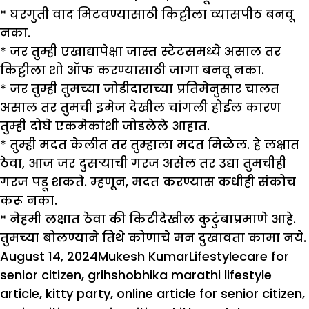
*
घरगुती वाद मिटवण्यासाठी किट्टीला व्यासपीठ बनवू
नका.
*
जर तुम्ही एखाद्यापेक्षा जास्त स्टेटसमध्ये असाल तर
किट्टीला शो ऑफ करण्यासाठी जागा बनवू नका.
*
जर तुम्ही तुमच्या जोडीदाराच्या प्रतिमेनुसार चालत
असाल तर तुमची इमेज देखील चांगली होईल कारण
तुम्ही दोघे एकमेकांशी जोडलेले आहात.
*
तुम्ही मदत केलीत तर तुम्हाला मदत मिळेल. हे लक्षात
ठेवा, आज जर दुसऱ्याची गरज असेल तर उद्या तुमचीही
गरज पडू शकते. म्हणून, मदत करण्यास कधीही संकोच
करू नका.
*
नेहमी लक्षात ठेवा की किटीदेखील कुटुंबाप्रमाणे आहे.
तुमच्या बोलण्याने तिथे कोणाचे मन दुखावता कामा नये.
Posted
Author
Categories
Tags
August 14, 2024
Mukesh Kumar
Lifestyle
care for
on
senior citizen
,
grihshobhika marathi lifestyle
article
,
kitty party
,
online article for senior citizen
,