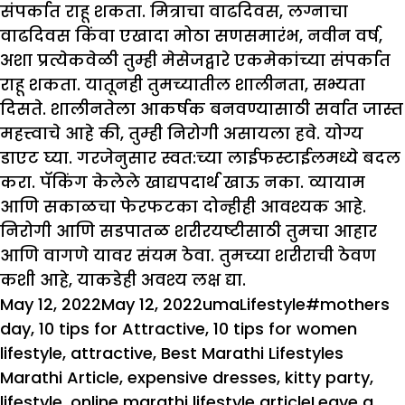
संपर्कात राहू शकता. मित्राचा वाढदिवस, लग्नाचा
वाढदिवस किंवा एखादा मोठा सणसमारंभ, नवीन वर्ष,
अशा प्रत्येकवेळी तुम्ही मेसेजद्वारे एकमेकांच्या संपर्कात
राहू शकता. यातूनही तुमच्यातील शालीनता, सभ्यता
दिसते. शालीनतेला आकर्षक बनवण्यासाठी सर्वात जास्त
महत्त्वाचे आहे की, तुम्ही निरोगी असायला हवे. योग्य
डाएट घ्या. गरजेनुसार स्वत:च्या लाईफस्टाईलमध्ये बदल
करा. पॅकिंग केलेले खाद्यपदार्थ खाऊ नका. व्यायाम
आणि सकाळचा फेरफटका दोन्हीही आवश्यक आहे.
निरोगी आणि सडपातळ शरीरयष्टीसाठी तुमचा आहार
आणि वागणे यावर संयम ठेवा. तुमच्या शरीराची ठेवण
कशी आहे, याकडेही अवश्य लक्ष द्या.
Posted
Author
Categories
Tags
May 12, 2022
May 12, 2022
uma
Lifestyle
#mothers
on
day
,
10 tips for Attractive
,
10 tips for women
lifestyle
,
attractive
,
Best Marathi Lifestyles
Marathi Article
,
expensive dresses
,
kitty party
,
lifestyle
,
online marathi lifestyle article
Leave a