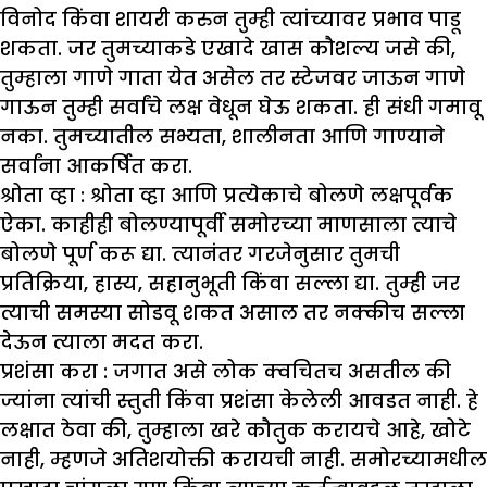
विनोद किंवा शायरी करुन तुम्ही त्यांच्यावर प्रभाव पाडू
शकता. जर तुमच्याकडे एखादे खास कौशल्य जसे की,
तुम्हाला गाणे गाता येत असेल तर स्टेजवर जाऊन गाणे
गाऊन तुम्ही सर्वांचे लक्ष वेधून घेऊ शकता. ही संधी गमावू
नका. तुमच्यातील सभ्यता, शालीनता आणि गाण्याने
सर्वांना आकर्षित करा.
श्रोता व्हा :
श्रोता व्हा आणि प्रत्येकाचे बोलणे लक्षपूर्वक
ऐका. काहीही बोलण्यापूर्वी समोरच्या माणसाला त्याचे
बोलणे पूर्ण करू द्या. त्यानंतर गरजेनुसार तुमची
प्रतिक्रिया, हास्य, सहानुभूती किंवा सल्ला द्या. तुम्ही जर
त्याची समस्या सोडवू शकत असाल तर नक्कीच सल्ला
देऊन त्याला मदत करा.
प्रशंसा करा :
जगात असे लोक क्वचितच असतील की
ज्यांना त्यांची स्तुती किंवा प्रशंसा केलेली आवडत नाही. हे
लक्षात ठेवा की, तुम्हाला खरे कौतुक करायचे आहे, खोटे
नाही, म्हणजे अतिशयोक्ती करायची नाही. समोरच्यामधील