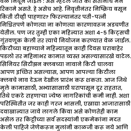
वेळ निघून जाईल
:
असे म्हटले जाते की सैतानाचे मन
रिकामे असते. हे असेच आहे. निवृत्तीनंतर निष्क्रिय बसून
किती टीव्ही पाहणार? फिरल्यानंतर पती-पत्नी
निश्चितपणे कोणत्या ना कोणत्या कारणावरून अडचणीत
येतील. पण जर तुम्ही एका महिन्यात अशा 4-5 किट्सची
गुंतवणूक केली तर त्याचे नियोजन करण्यात वेळ जाईल.
किटीच्या बहाण्याने महिन्यातून काही दिवस घराबाहेर
पडलो तर महिनाभर कामात व्यस्त असल्यासारखे वाटेल.
सिनियर सिटीझन क्लबच्या नावाने किटी चालवा
आपण इच्छित असल्यास, आपण आपल्या किटीला
क्लबचे नाव देऊन देखील प्रारंभ करू शकता. आज जिथे
मुले कामासाठी, अभ्यासासाठी घरापासून दूर राहतात,
तिथे एकटे राहणाऱ्या ज्येष्ठ नागरिकांची कमी नाही. अशा
परिस्थितीत जर काही गरज भासली, एखाद्या आजारासाठी
दवाखान्यात जावे लागले किंवा असे कोणतेही काम
असेल तर किट्टीच्या सर्व सदस्यांनी एकमेकांना मदत
केली पाहिजे जेणेकरून मुलांनी काळजी करू नये आणि