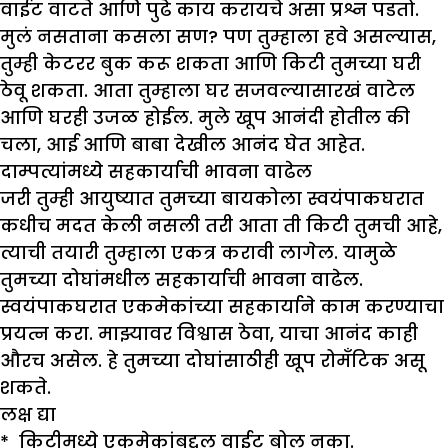
वाईट वाटते आणि पुढे काय करायचे असा प्रश्न पडतो.
मुलं नसताना कसला सण? पण तुम्हाला हवे असल्यास,
तुम्ही केटरर बुक करू शकता आणि किटी तुमच्या घरी
ठेवू शकता. आता तुम्हाला घर सजवल्यासारखं वाटेल
आणि घरही उजळ होईल. मुले खूप आनंदी होतील की
चला, आई आणि बाबा देखील आनंद घेत आहेत.
दाम्पत्यांमध्ये सहकार्याची भावना वाढेल
जरी तुम्ही आयुष्यात तुमच्या बायकोला स्वयंपाकघरात
कधीच मदत केली नसली तरी आता ती किटी तुमची आहे,
त्याची तयारी तुम्हाला एकत्र करावी लागेल. यामुळे
तुमच्या दोघांमधील सहकार्याची भावना वाढेल.
स्वयंपाकघरात एकमेकांच्या सहकार्याने काम करण्याचा
प्रयत्न करा. माझ्यावर विश्वास ठेवा, याचा आनंद काही
औरच असेल. हे तुमच्या दोघांसाठीही खूप रोमँटिक असू
शकते.
लक्ष द्या
* किटीमध्ये एकमेकांबद्दल वाईट बोलू नका.